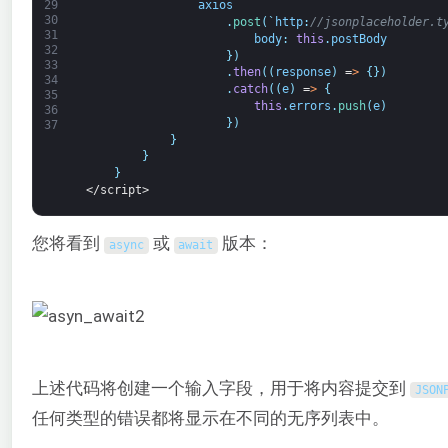
axios
29
30
.
post
(
`
http
:
//jsonplaceholder.t
31
body
:
this
.
postBody
32
}
)
33
.
then
(
(
response
)
=
>
{
}
)
34
.
catch
(
(
e
)
=
>
{
35
this
.
errors
.
push
(
e
)
36
}
)
37
}
}
}
</script>
您将看到
或
版本：
async
await
上述代码将创建一个输入字段，用于将内容提交到
JSON
任何类型的错误都将显示在不同的无序列表中。