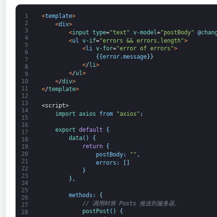
1
<
template
>
2
<
div
>
3
<
input 
type
=
"text"
v-model
=
"postBody"
@
chan
4
<
ul
v-if
=
"errors && errors.length"
>
5
<
li
v-for
=
"error of errors"
>
6
{
{
error
.
message
}
}
7
<
/
li
>
8
<
/
ul
>
9
<
/
div
>
10
11
<
/
template
>
12
13
<script>
14
import 
axios 
from
"axios"
;
15
16
export
default
{
17
data
(
)
{
18
return
{
19
20
postBody
:
""
,
21
errors
:
[
]
22
}
23
}
,
24
25
methods
:
{
26
// 调用时将 Posts 推送到服务器。
27
postPost
(
)
{
28