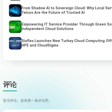
From Shadow AI to Sovereign Cloud: Why Local Ser
Telcos Are the Future of Trusted AI
Empowering IT Service Provider Through Green So
Independent Cloud Solutions
Siaflex Launches New Turkey Cloud Computing Off
HPE and CloudSigma
评论
暂无评论。发表第一条评论吧。
您的姓名