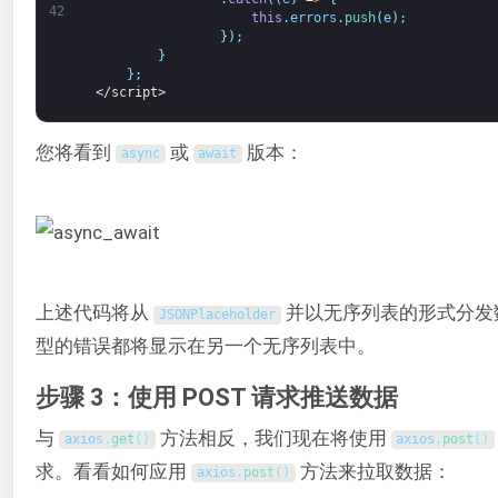
42
this
.
errors
.
push
(
e
)
;
}
)
;
}
}
;
</script>
您将看到
或
版本：
async
await
上述代码将从
并以无序列表的形式分发
JSONPlaceholder
型的错误都将显示在另一个无序列表中。
步骤 3：使用 POST 请求推送数据
与
方法相反，我们现在将使用
axios
.
get
(
)
axios
.
post
(
)
求。看看如何应用
方法来拉取数据：
axios
.
post
(
)