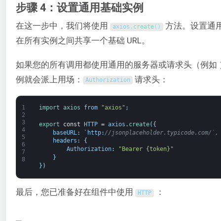
步骤 4：设置通用基础实例
在这一步中，我们将使用
方法。设置通
axios
.
create
(
)
在所有实例之间共享一个基础 URL。
如果您的所有调用都使用通用的服务器或请求头（例如 
例就会派上用场：
请求头：
Authorization
1
import 
axios 
from
"axios"
;
2
3
export 
const
HTTP
=
axios
.
create
(
{
4
baseURL
:
`
http
:
//jsonplaceholder.typicode.com/`,
5
headers
:
{
6
Authorization
:
"Bearer {token}"
7
}
8
}
)
最后，您已准备好在组件中使用
：
HTTP