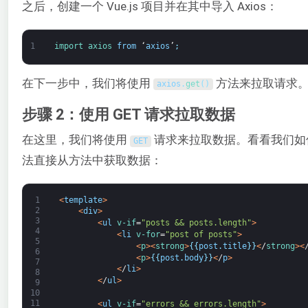
之后，创建一个 Vue.js 项目并在其中导入 Axios：
1
import 
axios 
from
‘
axios
’
;
在下一步中，我们将使用
方法来拉取请求
axios
.
get
(
)
步骤 2：使用 GET 请求拉取数据
在这里，我们将使用
请求来拉取数据。看看我们如
GET
法直接从方法中获取数据：
1
<
template
>
2
<
div
>
3
<
ul
v-if
=
"posts && posts.length"
>
4
<
li
v-for
=
"post of posts"
>
5
<
p
>
<
strong
>
{
{
post
.
title
}
}
<
/
strong
>
<
6
<
p
>
{
{
post
.
body
}
}
<
/
p
>
7
<
/
li
>
8
<
/
ul
>
9
10
11
<
ul
v-if
=
"errors && errors.length"
>