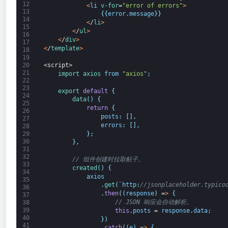
12
<
li
v-for
=
"error of errors"
>
13
{
{
error
.
message
}
}
14
<
/
li
>
15
<
/
ul
>
16
<
/
div
>
17
<
/
template
>
18
19
20
<script>
21
import 
axios 
from
"axios"
;
22
23
export
default
{
24
data
(
)
{
25
return
{
26
posts
:
[
]
,
27
errors
:
[
]
,
28
}
;
29
30
}
,
31
32
// 组件创建时拉取帖子。
33
created
(
)
{
34
axios
35
.
get
(
`
http
:
//jsonplaceholder.typico
36
.
then
(
(
response
)
=
>
{
37
// JSON 响应会自动解析。
38
39
this
.
posts
=
response
.
data
;
40
}
)
41
.
catch
(
(
e
)
=
>
{