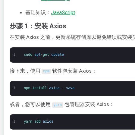
基础知识：
JavaScript
.
步骤 1：安装 Axios
在安装 Axios 之前，更新系统存储库以避免错误或安
1
sudo 
apt
-
get 
update
接下来，使用
软件包安装 Axios：
npm
1
npm 
install 
axios
--
save
或者，您可以使用
包管理器安装 Axios：
yarn
1
yarn 
add 
axios