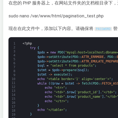
在您的 PHP 服务器上，在网站文件夹的文档根目录下
sudo nano /var/www/html/pagination_test.php
现在在此文件中，添加以下内容。请确保将
替
PASSWORD
1
<?php
2
try
{
3
$pdo
=
new
PDO
(
"mysql:host=localhost;dbname
4
$pdo
-
>
setAttribute
(
PDO::
ATTR_ERRMODE
,
PDO::
5
$pdo
-
>
setAttribute
(
PDO::
ATTR_EMULATE_PREPAR
6
$sql
=
"select * from products"
;
7
$stmt
=
$pdo
-
>
prepare
(
$sql
)
;
8
$stmt
-
>
execute
(
)
;
9
echo
"<table border='1' align='center'>"
;
10
11
while
(
(
$row
=
$stmt
-
>
fetch
(
PDO::
FETCH_AS
12
echo
"<tr>"
;
13
echo
"<td>"
.
$row
[
'product_id'
]
.
"</td>"
;
14
echo
"<td>"
.
$row
[
'product_name'
]
.
"</td>
15
echo
"</tr>"
;
16
}
17
echo
"</table>"
;
18
}
19