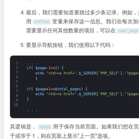
最后，我们需要知道要跳过多少条记录。例如，
用
变量来保存这一信息。我们在每次加
$
offset
需要显示任何其他数量的项目，可以在
$
per_page
要显示导航按钮，我们使用以下代码：
1
.
.
.
2
if
(
$
page
-
1
>
=
1
)
{
3
echo
"<td><a href="
.
$
_SERVER
[
'PHP_SELF'
]
.
"?page
4
}
5
6
if
(
$
page
+
1
<
=
$
total_pages
)
{
7
echo
"<td><a href="
.
$
_SERVER
[
'PHP_SELF'
]
.
"?page
8
}
9
10
.
.
.
其逻辑是，
用于保存当前页面。如果我们想在页
$
page
于或等于 1，则在页面上显示“上一页”选项。