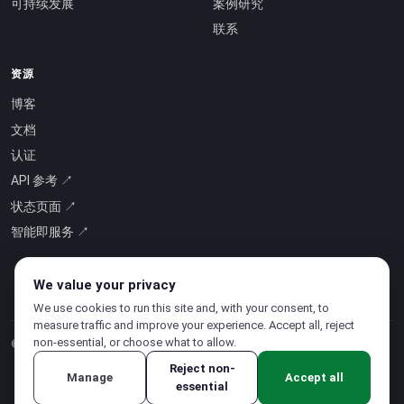
可持续发展
案例研究
联系
资源
博客
文档
认证
API 参考 ↗
状态页面 ↗
智能即服务 ↗
We value your privacy
We use cookies to run this site and, with your consent, to
measure traffic and improve your experience. Accept all, reject
non-essential, or choose what to allow.
© 2026 CloudSigma Holding AG.
版权所有
.
Reject non-
Manage
Accept all
essential
隐私政策
·
服务条款