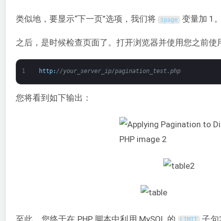
类似地，要显示“下一页”选项，我们将
变量加 1
$
page
之后，是时候检查页面了。打开浏览器并使用您之前使用的
1
http
:
//your_server_ip/pagination_test.php
您将看到如下输出：
至此，您终于在 PHP 脚本中利用 MySQL 的
子句
LIMIT