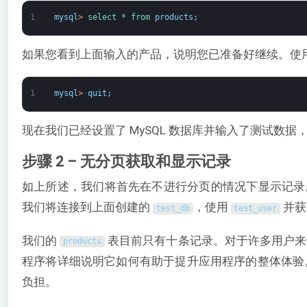
1
mysql
>
select *
from 
products
;
如果您看到上面输入的产品，说明您已准备好继续。使用以
1
mysql
>
quit
;
现在我们已经设置了 MySQL 数据库并输入了测试数据
步骤 2 – 无分页获取和显示记录
如上所述，我们将首先在不进行分页的情况下显示记录。我
我们将连接到上面创建的
，使用
并获
test_db
test_user
我们的
表目前只有十条记录。对于许多用户来
products
程序将详细说明它如何有助于提升应用程序的整体体验
负担。