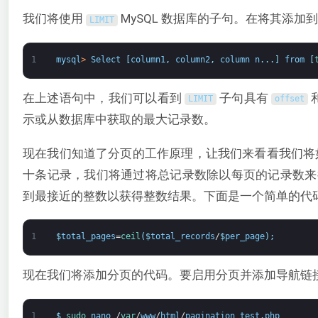
我们将使用
MySQL 数据库的子句。在将其添加到
LIMIT
1
mysql
>
Select
[
column1
,
column2
,
column
n
.
.
.
]
from
[
在上述语句中，我们可以看到
子句具有
LIMIT
offset
示或从数据库中获取的最大记录数。
现在我们知道了分页的工作原理，让我们来看看我们将
十条记录，我们将通过将总记录数除以每页的记录数来
到最接近的整数以获得整数结果。下面是一个简单的代
1
$
total_pages
=
ceil
(
$
total_records
/
$
per_page
)
;
现在我们将添加分页的代码。要启用分页并添加导航链
1
$
sudo 
nano
/
var
/
www
/
html
/
pagination_test
.
php