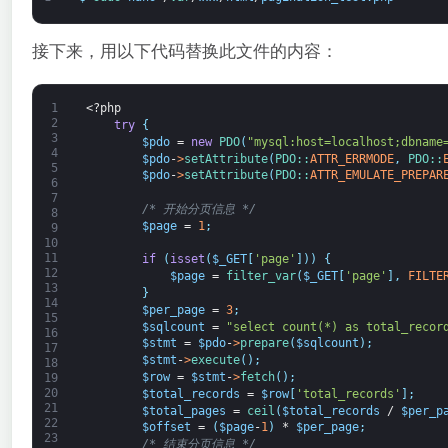
接下来，用以下代码替换此文件的内容：
1
<?php
2
try
{
3
$pdo
=
new
PDO
(
"mysql:host=localhost;dbname
4
$pdo
-
>
setAttribute
(
PDO::
ATTR_ERRMODE
,
PDO::
5
$pdo
-
>
setAttribute
(
PDO::
ATTR_EMULATE_PREPAR
6
7
/* 开始分页信息 */
8
$page
=
1
;
9
10
11
if
(
isset
(
$_GET
[
'page'
]
)
)
{
12
$page
=
filter_var
(
$_GET
[
'page'
]
,
FILTE
13
}
14
$per_page
=
3
;
15
$sqlcount
=
"select count(*) as total_recor
16
$stmt
=
$pdo
-
>
prepare
(
$sqlcount
)
;
17
$stmt
-
>
execute
(
)
;
18
$row
=
$stmt
-
>
fetch
(
)
;
19
20
$total_records
=
$row
[
'total_records'
]
;
21
$total_pages
=
ceil
(
$total_records
/
$per_p
22
$offset
=
(
$page
-
1
)
*
$per_page
;
23
/* 结束分页信息 */