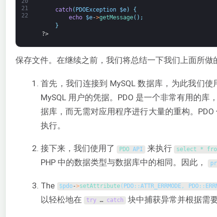
20
21
catch
(
PDOException
$e
)
{
22
echo
$e
-
>
getMessage
(
)
;
}
?>
保存文件。在继续之前，我们将总结一下我们上面所做
首先，我们连接到 MySQL 数据库，为此我们
MySQL 用户的凭据。PDO 是一个非常有用
据库，而无需对应用程序进行大量的重构。PDO
执行。
接下来，我们使用了
来执行
PDO 
API
select *
fr
PHP 中的数据类型与数据库中的相同。因此，
pr
The
$
pdo
-
>
setAttribute
(
PDO
:
:
ATTR_ERRMODE
,
PDO
:
:
ERR
以轻松地在
块中捕获异常并根据需
try
…
catch