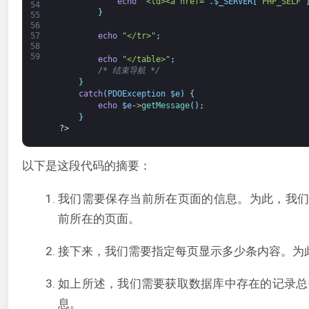
echo
"<td><a href="
.
$_SERVER
[
'PHP_SELF'
54
}
55
56
echo
"</tr>"
;
57
58
59
echo
"</table>"
;
/* 结束导航 */
}
catch
(
PDOException
$e
)
{
echo
$e
-
>
getMessage
(
)
;
}
?>
以下是这段代码的摘要：
我们需要保存当前所在页面的信息。为此，我
前所在的页面。
接下来，我们需要指定每页显示多少条内容。为
如上所述，我们需要获取数据库中存在的记录
息。