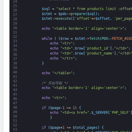
24
25
$sql
=
"select * from products limit :offse
26
$stmt
=
$pdo
-
>
prepare
(
$sql
)
;
27
$stmt
-
>
execute
(
[
'offset'
=
>
$offset
,
'per_pag
28
29
30
echo
"<table border='1' align='center'>"
;
31
32
while
(
(
$row
=
$stmt
-
>
fetch
(
PDO::
FETCH_ASS
33
echo
"<tr>"
;
34
echo
"<td>"
.
$row
[
'product_id'
]
.
"</td>"
;
35
echo
"<td>"
.
$row
[
'product_name'
]
.
"</td>
36
echo
"</tr>"
;
37
}
38
39
40
echo
"</table>"
;
41
42
/* 开始导航 */
43
echo
"<table border='1' align='center'>"
;
44
45
echo
"<tr>"
;
46
47
48
if
(
$page
-
1
>
=
1
)
{
49
echo
"<td><a href="
.
$_SERVER
[
'PHP_SELF'
50
}
51
52
if
(
$page
+
1
<
=
$total_pages
)
{
53