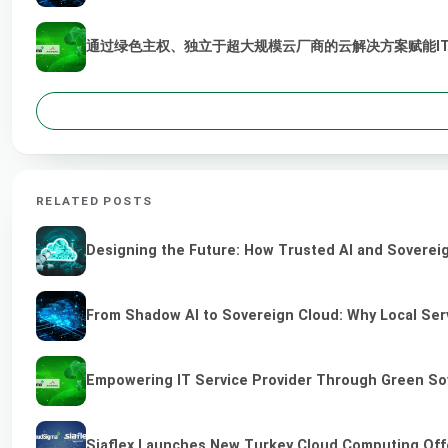
通过绿色主权、独立于超大规模云厂商的云解决方案赋能I
RELATED POSTS
Designing the Future: How Trusted AI and Sovereig
From Shadow AI to Sovereign Cloud: Why Local Serv
Empowering IT Service Provider Through Green So
Siaflex Launches New Turkey Cloud Computing Off