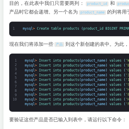
目的，在此表中我们只需要两列：
和
product_id
produ
产品时它都会递增。另一个名为
的列将用
product_name
1
mysql
>
Create 
table 
products
(
product_id 
BIGINT 
PRIM
现在我们将添加一些
到这个新创建的表中。为此，
产品
1
mysql
>
Insert 
into 
products
(
product_name
)
values
(
'
2
mysql
>
Insert 
into 
products
(
product_name
)
values
(
'
3
mysql
>
Insert 
into 
products
(
product_name
)
values
(
'
4
mysql
>
Insert 
into 
products
(
product_name
)
values
(
'
5
mysql
>
Insert 
into 
products
(
product_name
)
values
(
'
6
mysql
>
Insert 
into 
products
(
product_name
)
values
(
'
7
mysql
>
Insert 
into 
products
(
product_name
)
values
(
'
8
mysql
>
Insert 
into 
products
(
product_name
)
values
(
'
9
mysql
>
Insert 
into 
products
(
product_name
)
values
(
'
10
mysql
>
Insert 
into 
products
(
product_name
)
values
(
'
要验证这些产品是否已输入到表中，请运行以下命令：