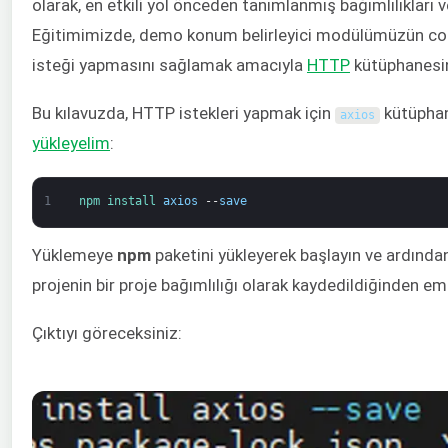
olarak, en etkili yol önceden tanımlanmış bağımlılıkları v
Eğitimimizde, demo konum belirleyici modülümüzün coğraf
isteği yapmasını sağlamak amacıyla
HTTP
kütüphanesin
Bu kılavuzda, HTTP istekleri yapmak için
kütüphane
axios
yükleyelim
:
1
npm 
install 
axios
--
save
Yüklemeye
npm
paketini yükleyerek başlayın ve ardından 
projenin bir proje bağımlılığı olarak kaydedildiğinden e
Çıktıyı göreceksiniz: