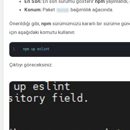
En Son:
En son sürümü gösterir
npm
yayınlandı,
Konum:
Paket
bağımlılık ağacında.
Konum
Önerildiği gibi,
npm
sürümümüzü kararlı bir sürüme günce
için aşağıdaki komutu kullanın:
1
npm 
up 
eslint
Çıktıyı göreceksiniz: