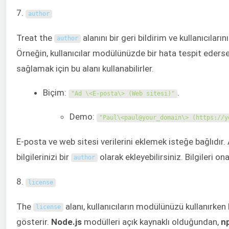
7.
author
Treat the
alanını bir geri bildirim ve kullanıcılar
author
Örneğin, kullanıcılar modülünüzde bir hata tespit ederse,
sağlamak için bu alanı kullanabilirler.
Biçim:
.
"Ad \<E-posta\> (Web sitesi)"
Demo:
"Paul\<paul@your_domain\> (https://y
E-posta ve web sitesi verilerini eklemek isteğe bağlıdır. A
bilgilerinizi bir
olarak ekleyebilirsiniz. Bilgileri on
author
8.
license
The
alanı, kullanıcıların modülünüzü kullanırken
license
gösterir.
Node.js
modülleri açık kaynaklı olduğundan,
n