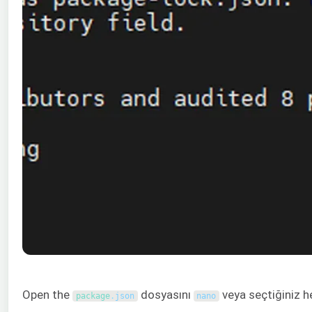
Open the
dosyasını
veya seçtiğiniz he
package
.
json
nano