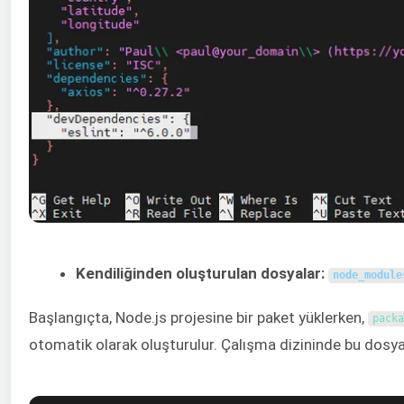
Kendiliğinden oluşturulan dosyalar:
node_module
Başlangıçta, Node.js projesine bir paket yüklerken,
packa
otomatik olarak oluşturulur. Çalışma dizininde bu dosyal