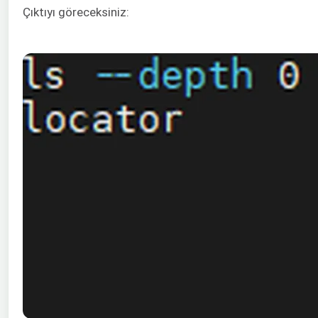
Çıktıyı göreceksiniz: