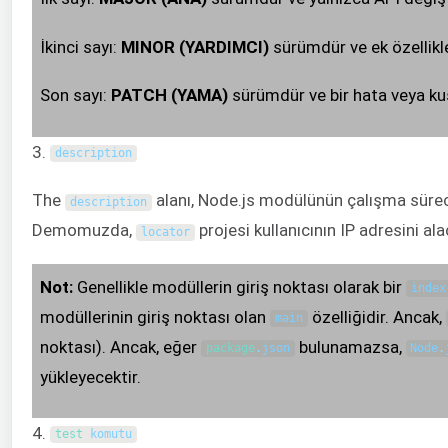
İkinci sayı:
MINOR (YARDIMCI)
sürümdür ve ek özellikle
Son sayı:
PATCH (YAMA)
sürümdür ve bir hata veya kus
3.
description
The
alanı, Node.js modülünün çalışma sürecini
description
Demomuzda,
projesi kullanıcının IP adresini a
locator
Not:
Genellikle modüllerin giriş noktası olarak bir
index
modüllerinin giriş noktası olan
özelliğidir. Ancak,
main
noktası). Ancak, eğer
bulunamazsa,
package
.
json
Node
.
yükleyecektir.
4.
test 
komutu