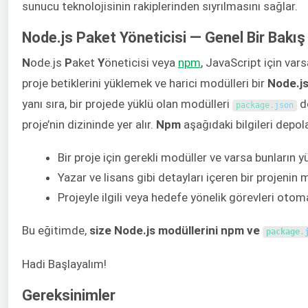
sunucu teknolojisinin rakiplerinden sıyrılmasını sağlar.
Node.js Paket Yöneticisi — Genel Bir Bakış
N
ode.js
P
aket
Y
öneticisi veya
npm
, JavaScript için vars
proje betiklerini yüklemek ve harici modülleri bir
Node.j
yanı sıra, bir projede yüklü olan modülleri
do
package
.
json
proje’nin dizininde yer alır.
Npm
aşağıdaki bilgileri depol
Bir proje için gerekli modüller ve varsa bunların y
Yazar ve lisans gibi detayları içeren bir projenin 
Projeyle ilgili veya hedefe yönelik görevleri otoma
Bu eğitimde,
size Node.js modüllerini npm ve
package
.
Hadi Başlayalım!
Gereksinimler