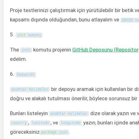
Proje testlerinizi çalıştırmak için yürütülebilir bir beti
kapsamı dışında olduğundan, bunu atlayalım ve
ENTER t
5.
init 
komutu
The
komutu projenin
GitHub Deposunu (Repositor
init
edelim.
6.
keywords
bir depoyu aramak için kullanılan bir di
Anahtar Kelimeler
doğru ve alakalı tutulması önerilir, böylece sorunsuz bir ş
Bunları listeleyin
dize olarak yazın ve v
anahtar kelimeler
,
, ve
yazın; bunları içinde ana
country
latitude
longitude
göreceksiniz
.
package
.
json