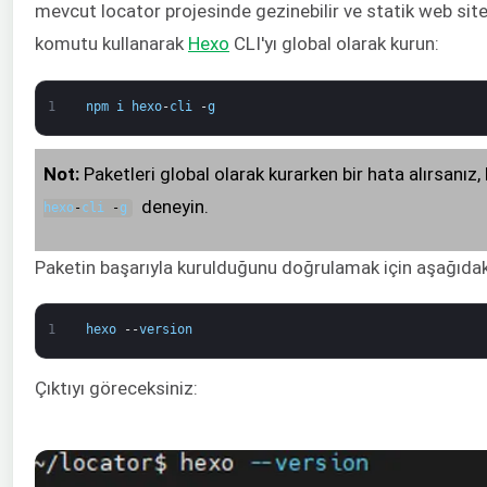
mevcut locator projesinde gezinebilir ve statik web siten
komutu kullanarak
Hexo
CLI'yı global olarak kurun:
1
npm
i
hexo
-
cli
-
g
Not:
Paketleri global olarak kurarken bir hata alırsanız,
deneyin.
hexo
-
cli
-
g
Paketin başarıyla kurulduğunu doğrulamak için aşağıdak
1
hexo
--
version
Çıktıyı göreceksiniz: