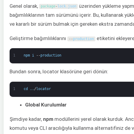
Genel olarak,
üzerinden yükleme yapmak
package
-
lock
.
json
bağımlılıklarının tam sürümünü içerir. Bu, kullanarak yü
ve kararlı bir sürüm bulmak için gereken ekstra zamanda
Geliştirme bağımlılıklarını
etiketini ekleyer
--
production
1
npm
i
--
production
Bundan sonra, locator klasörüne geri dönün:
1
cd
.
.
/
locator
Global Kurulumlar
Şimdiye kadar,
npm
modüllerini yerel olarak kurduk. Anca
komutu veya CLI aracılığıyla kullanma alternatifiniz de v