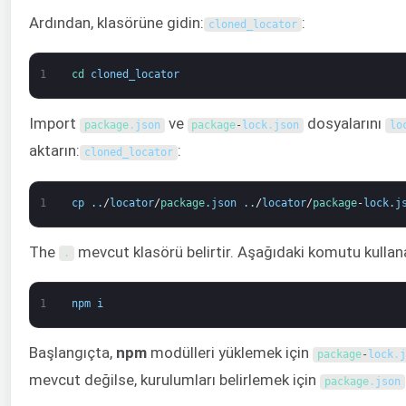
Ardından, klasörüne gidin:
:
cloned_locator
1
cd 
cloned_locator
Import
ve
dosyalarını
package
.
json
package
-
lock
.
json
lo
aktarın:
:
cloned_locator
1
cp
.
.
/
locator
/
package
.
json
.
.
/
locator
/
package
-
lock
.
j
The
mevcut klasörü belirtir. Aşağıdaki komutu kullana
.
1
npm
i
Başlangıçta,
npm
modülleri yüklemek için
package
-
lock
.
j
mevcut değilse, kurulumları belirlemek için
package
.
json