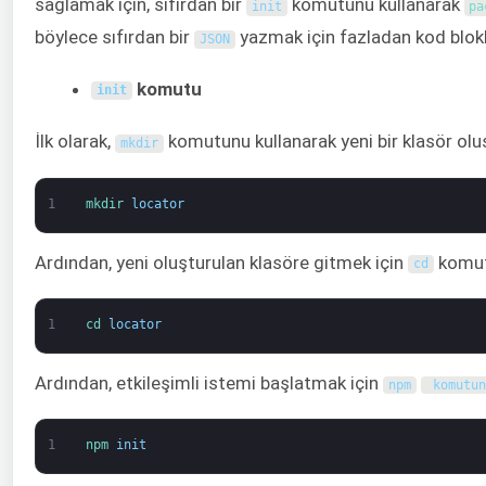
sağlamak için, sıfırdan bir
komutunu kullanarak
init
pa
böylece sıfırdan bir
yazmak için fazladan kod blok
JSON
komutu
init
İlk olarak,
komutunu kullanarak yeni bir klasör olu
mkdir
1
mkdir 
locator
Ardından, yeni oluşturulan klasöre gitmek için
komutu
cd
1
cd 
locator
Ardından, etkileşimli istemi başlatmak için
npm
 komutu
1
npm 
init