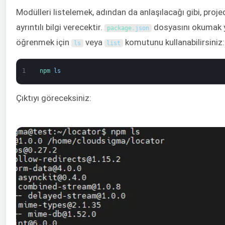
Modülleri listelemek, adından da anlaşılacağı gibi, proj
ayrıntılı bilgi verecektir.
dosyasını okumak yer
package
.
json
öğrenmek için
veya
komutunu kullanabilirsiniz:
ls
list
1
npm 
ls
Çıktıyı göreceksiniz: