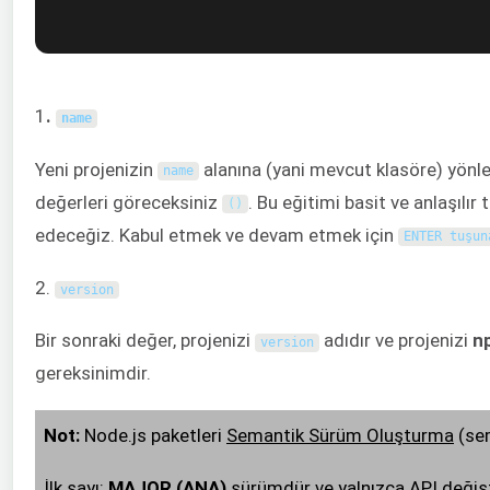
1
.
name
Yeni projenizin
alanına (yani mevcut klasöre) yönle
name
değerleri göreceksiniz
. Bu eğitimi basit ve anlaşılı
(
)
edeceğiz. Kabul etmek ve devam etmek için
ENTER tuşun
2.
version
Bir sonraki değer, projenizi
adıdır ve projenizi
n
version
gereksinimdir.
Not:
Node.js paketleri
Semantik Sürüm Oluşturma
(sem
İlk sayı:
MAJOR (ANA)
sürümdür ve yalnızca API değişt