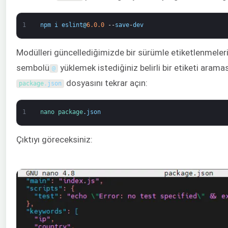
1
npm
i
eslint
@
6.0.0
--
save
-
dev
Modülleri güncellediğimizde bir sürümle etiketlenmeleri
sembolü
yüklemek istediğiniz belirli bir etiketi aramas
@
dosyasını tekrar açın:
package
.
json
1
nano 
package
.
json
Çıktıyı göreceksiniz: