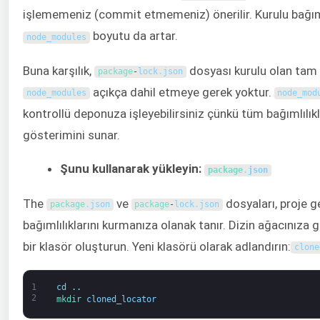
işlememeniz (commit etmemeniz) önerilir. Kurulu bağımlılı
boyutu da artar.
node_modules
Buna karşılık,
dosyası kurulu olan tam 
package
-
lock
.
json
açıkça dahil etmeye gerek yoktur.
node_modules
node_mod
kontrollü deponuza işleyebilirsiniz çünkü tüm bağımlılıklar
gösterimini sunar.
Şunu kullanarak yükleyin:
package
.
json
The
ve
dosyaları, proje 
package
.
json
package
-
lock
.
json
bağımlılıklarını kurmanıza olanak tanır. Dizin ağacınıza g
bir klasör oluşturun. Yeni klasörü olarak adlandırın:
clone
1
cd
.
.
2
mkdir 
cloned_locator