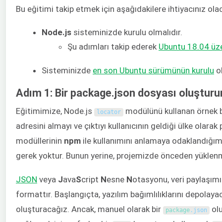
Bu eğitimi takip etmek için aşağıdakilere ihtiyacınız ola
Node.js
sisteminizde kurulu olmalıdır.
Şu adımları takip ederek
Ubuntu 18.04 üze
Sisteminizde
en son Ubuntu sürümünün kurulu
ol
Adım 1: Bir package.json dosyası oluşturu
Eğitimimize, Node.js
modülünü kullanan örnek bir
locator
adresini almayı ve çıktıyı kullanıcının geldiği ülke olar
modüllerinin
npm
ile kullanımını anlamaya odaklandığım
gerek yoktur. Bunun yerine, projemizde önceden yüklenmiş
JSON
veya
J
ava
S
cript
N
esne
N
otasyonu, veri paylaşımı 
formattır. Başlangıçta, yazılım bağımlılıklarını depolay
oluşturacağız. Ancak, manuel olarak bir
olu
package
.
json