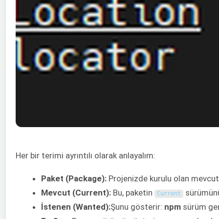
Her bir terimi ayrıntılı olarak anlayalım:
Paket (Package):
Projenizde kurulu olan mevcu
Mevcut (Current):
Bu, paketin
sürümünü
Current
İstenen (Wanted):
Şunu gösterir:
npm
sürüm ger