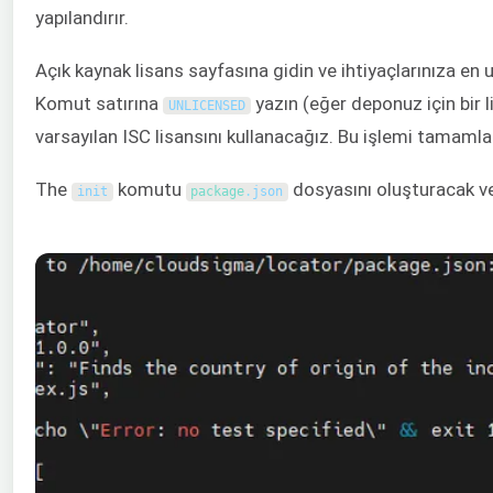
yapılandırır.
Açık kaynak lisans sayfasına gidin ve ihtiyaçlarınıza en
Komut satırına
yazın (eğer deponuz için bir 
UNLICENSED
varsayılan ISC lisansını kullanacağız. Bu işlemi tamaml
The
komutu
dosyasını oluşturacak v
init
package
.
json