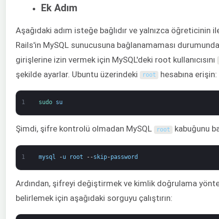
Ek Adım
Aşağıdaki adım isteğe bağlıdır ve yalnızca öğreticinin i
Rails'in MySQL sunucusuna bağlanamaması durumunda ya
girişlerine izin vermek için MySQL'deki root kullanıcısını
şekilde ayarlar. Ubuntu üzerindeki
hesabına erişin:
root
1
sudo 
su
Şimdi, şifre kontrolü olmadan MySQL
kabuğunu ba
root
1
mysql
-
u
root
--
skip
-
password
Ardından, şifreyi değiştirmek ve kimlik doğrulama yönt
belirlemek için aşağıdaki sorguyu çalıştırın: