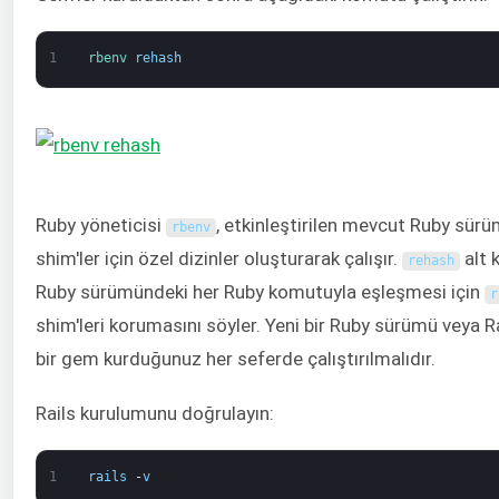
1
rbenv 
rehash
Ruby yöneticisi
, etkinleştirilen mevcut Ruby sür
rbenv
shim'ler için özel dizinler oluşturarak çalışır.
alt 
rehash
Ruby sürümündeki her Ruby komutuyla eşleşmesi için
r
shim'leri korumasını söyler. Yeni bir Ruby sürümü veya 
bir gem kurduğunuz her seferde çalıştırılmalıdır.
Rails kurulumunu doğrulayın:
1
rails
-
v