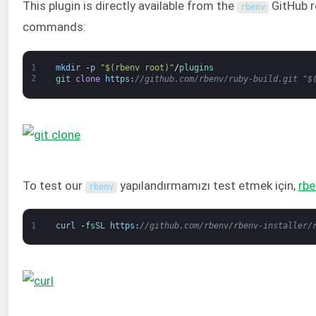
This plugin is directly available from the
GitHub r
rbenv
commands:
1
mkdir
-
p
"$(rbenv root)"
/
plugins
2
git 
clone
https
:
//github.com/rbenv/ruby-build.git "$
To test our
yapılandırmamızı test etmek için,
rbe
rbenv
1
curl
-
fsSL 
https
:
//github.com/rbenv/rbenv-installer/