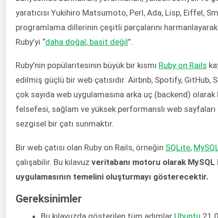
yaratıcısı Yukihiro Matsumoto, Perl, Ada, Lisp, Eiffel, Sm
programlama dillerinin çeşitli parçalarını harmanlayarak 
Ruby’yi “
daha doğal, basit değil
”.
Ruby’nin popülaritesinin büyük bir kısmı
Ruby on Rails
kay
edilmiş güçlü bir web çatısıdır. Airbnb, Spotify, GitHub,
çok sayıda web uygulamasına arka uç (backend) olarak h
felsefesi, sağlam ve yüksek performanslı web sayfaları 
sezgisel bir çatı sunmaktır.
Bir web çatısı olan Ruby on Rails, örneğin
SQLite
,
MySQ
çalışabilir. Bu kılavuz
veritabanı motoru olarak MySQL k
uygulamasının temelini oluşturmayı gösterecektir.
Gereksinimler
Bu kılavuzda gösterilen tüm adımlar
Ubuntu
21.