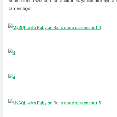
Betik birden fazla soru soracaktır. İlk yapılandırmayı t
tamamlayın: