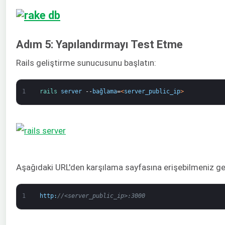
Adım 5: Yapılandırmayı Test Etme
Rails geliştirme sunucusunu başlatın:
1
rails 
server
--
bağlama
=
<
server_public_ip
>
Aşağıdaki URL'den karşılama sayfasına erişebilmeniz ge
1
http
:
//<server_public_ip>:3000