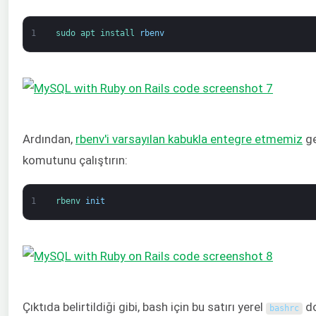
1
sudo 
apt 
install 
rbenv
Ardından,
rbenv'i varsayılan kabukla entegre etmemiz
ge
komutunu çalıştırın:
1
rbenv 
init
Çıktıda belirtildiği gibi, bash için bu satırı yerel
do
bashrc