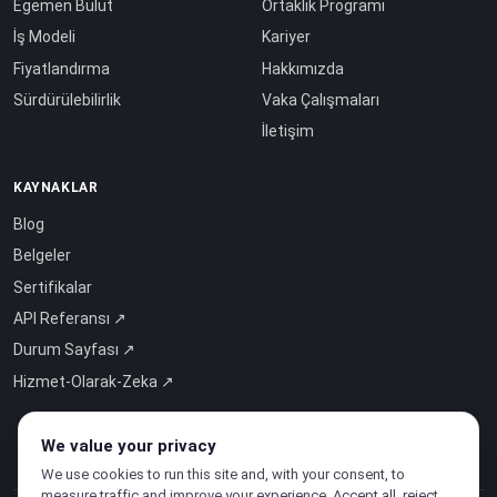
Egemen Bulut
Ortaklık Programı
İş Modeli
Kariyer
Fiyatlandırma
Hakkımızda
Sürdürülebilirlik
Vaka Çalışmaları
İletişim
KAYNAKLAR
Blog
Belgeler
Sertifikalar
API Referansı ↗
Durum Sayfası ↗
Hizmet-Olarak-Zeka ↗
We value your privacy
We use cookies to run this site and, with your consent, to
measure traffic and improve your experience. Accept all, reject