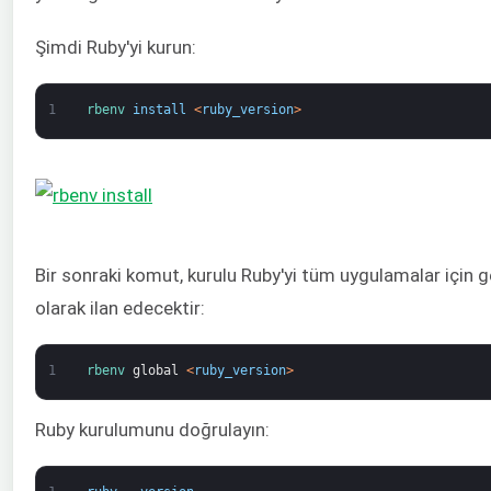
Şimdi Ruby'yi kurun:
1
rbenv 
install
<
ruby_version
>
Bir sonraki komut, kurulu Ruby'yi tüm uygulamalar için g
olarak ilan edecektir:
1
rbenv 
global
<
ruby_version
>
Ruby kurulumunu doğrulayın: