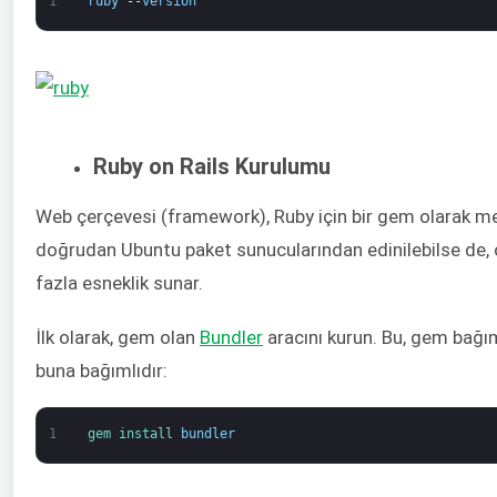
1
ruby
--
version
Ruby on Rails Kurulumu
Web çerçevesi (framework), Ruby için bir gem olarak me
doğrudan Ubuntu paket sunucularından edinilebilse de,
fazla esneklik sunar.
İlk olarak, gem olan
Bundler
aracını kurun. Bu, gem bağımlı
buna bağımlıdır:
1
gem 
install 
bundler