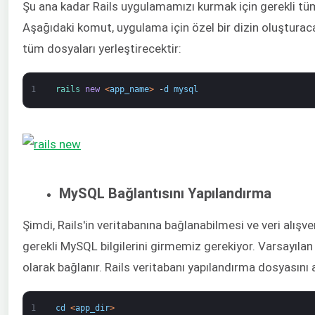
Şu ana kadar Rails uygulamamızı kurmak için gerekli tüm 
Aşağıdaki komut, uygulama için özel bir dizin oluştura
tüm dosyaları yerleştirecektir:
1
rails 
new
<
app_name
>
-
d
mysql
MySQL Bağlantısını Yapılandırma
Şimdi, Rails'in veritabanına bağlanabilmesi ve veri alışve
gerekli MySQL bilgilerini girmemiz gerekiyor. Varsayılan
olarak bağlanır. Rails veritabanı yapılandırma dosyasını 
1
cd
<
app_dir
>