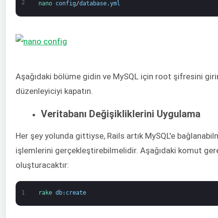
2
nano 
config
/
database
.
yml
Aşağıdaki bölüme gidin ve MySQL için root şifresini gir
düzenleyiciyi kapatın.
Veritabanı Değişikliklerini Uygulama
Her şey yolunda gittiyse, Rails artık MySQL'e bağlanabilm
işlemlerini gerçekleştirebilmelidir. Aşağıdaki komut gere
oluşturacaktır:
1
rake 
db
:
create