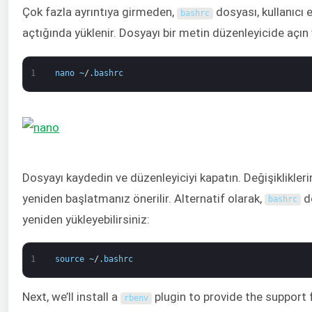
Çok fazla ayrıntıya girmeden,
dosyası, kullanıcı 
bashrc
açtığında yüklenir. Dosyayı bir metin düzenleyicide açın
1
nano
~
/
.
bashrc
Dosyayı kaydedin ve düzenleyiciyi kapatın. Değişiklikleri
yeniden başlatmanız önerilir. Alternatif olarak,
d
bashrc
yeniden yükleyebilirsiniz:
1
source
~
/
.
bashrc
Next, we’ll install a
plugin to provide the support 
rbenv