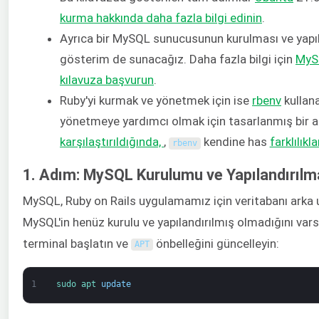
kurma hakkında daha fazla bilgi edinin
.
Ayrıca bir MySQL sunucusunun kurulması ve yapıland
gösterim de sunacağız. Daha fazla bilgi için
MySQ
kılavuza başvurun
.
Ruby'yi kurmak ve yönetmek için ise
rbenv
kullan
yönetmeye yardımcı olmak için tasarlanmış bir a
karşılaştırıldığında,
,
kendine has
farklılıkla
rbenv
1. Adım: MySQL Kurulumu ve Yapılandırılm
MySQL, Ruby on Rails uygulamamız için veritabanı arka 
MySQL'in henüz kurulu ve yapılandırılmış olmadığını vars
terminal başlatın ve
önbelleğini güncelleyin:
APT
1
sudo 
apt 
update