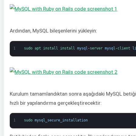
Ardından, MySQL bileşenlerini yükleyin:
1
sudo 
apt 
install 
install 
mysql
-
server 
mysql
-
client 
l
Kurulum tamamlandıktan sonra aşağıdaki MySQL betiğini
hızlı bir yapılandırma gerçekleştirecektir:
1
sudo 
mysql_secure_installation