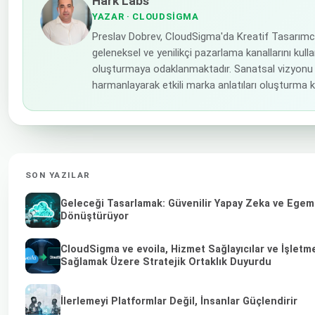
Hark Labs
YAZAR
· CLOUDSIGMA
Preslav Dobrev, CloudSigma'da Kreatif Tasarımc
geleneksel ve yenilikçi pazarlama kanallarını kulla
oluşturmaya odaklanmaktadır. Sanatsal vizyonu 
harmanlayarak etkili marka anlatıları oluşturma 
SON YAZILAR
Geleceği Tasarlamak: Güvenilir Yapay Zeka ve Egemen
Dönüştürüyor
CloudSigma ve evoila, Hizmet Sağlayıcılar ve İşletme
Sağlamak Üzere Stratejik Ortaklık Duyurdu
İlerlemeyi Platformlar Değil, İnsanlar Güçlendirir