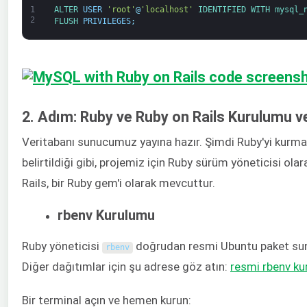
1
ALTER 
USER
'root'
@
'localhost'
IDENTIFIED 
WITH 
mysql_
2
FLUSH 
PRIVILEGES
;
2. Adım: Ruby ve Ruby on Rails Kurulumu ve
Veritabanı sunucumuz yayına hazır. Şimdi Ruby'yi kurm
belirtildiği gibi, projemiz için Ruby sürüm yöneticisi ola
Rails, bir Ruby gem'i olarak mevcuttur.
rbenv Kurulumu
Ruby yöneticisi
doğrudan resmi Ubuntu paket sunu
rbenv
Diğer dağıtımlar için şu adrese göz atın:
resmi rbenv ku
Bir terminal açın ve hemen kurun: