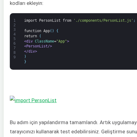
kodları ekleyin:
1
import
PersonList
from
'./components/PersonList.js'
;
2
3
function
App
(
)
{
4
return
(
5
<div 
ClassName
=
"App"
>
6
<PersonList/>
7
</div>
8
)
9
}
Bu adım için yapılandırma tamamlandı. Artık uygulamayı ç
tarayıcınızı kullanarak test edebilirsiniz. Geliştirme su