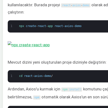
kullanılacaktır. Burada projeyi
olarak ad
react
-
axios
-
demo
çalıştırın:
1
npx 
create
-
react
-
app 
react
-
axios
-
demo
Mevcut dizini yeni oluşturulan proje diziniyle değiştirin:
1
cd 
react
-
axios
-
demo
/
Ardından, Axios'u kurmak için
komutunu çağı
npm 
install
belirtilmezse,
otomatik olarak Axios'un en son sürü
npm