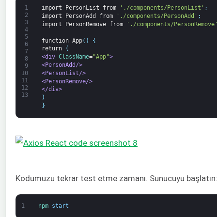
1
import
PersonList
from
'./components/PersonList'
;
2
import
PersonAdd
from
'./components/PersonAdd'
;
3
import
PersonRemove
from
'./components/PersonRemove
4
5
function
App
(
)
{
6
return
(
7
<div 
ClassName
=
"App"
>
8
<PersonAdd/>
9
<PersonList/>
10
11
<PersonRemove/>
12
</div>
13
)
}
Kodumuzu tekrar test etme zamanı. Sunucuyu başlatın
1
npm 
start