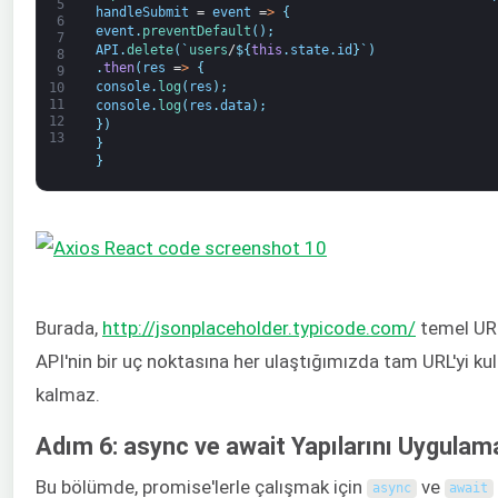
5
handleSubmit
=
event
=
>
{
6
event
.
preventDefault
(
)
;
7
API
.
delete
(
`
users
/
$
{
this
.
state
.
id
}
`
)
8
.
then
(
res
=
>
{
9
console
.
log
(
res
)
;
10
11
console
.
log
(
res
.
data
)
;
12
}
)
13
}
}
Burada,
http://jsonplaceholder.typicode.com/
temel URL 
API'nin bir uç noktasına her ulaştığımızda tam URL'yi k
kalmaz.
Adım 6: async ve await Yapılarını Uygulam
Bu bölümde, promise'lerle çalışmak için
ve
async
await