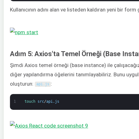
Kullanıcının adını alan ve listeden kaldıran yeni bir form
Adım 5: Axios'ta Temel Örneği (Base Inst
Şimdi Axios temel örneği (base instance) ile çalışacağı
diğer yapılandırma öğelerini tanımlayabiliriz. Bunu uygul
oluşturun:
:
api
.
js
1
touch 
src
/
api
.
js