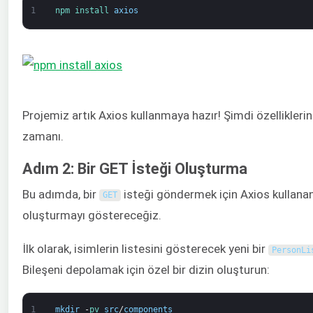
1
npm 
install 
axios
Projemiz artık Axios kullanmaya hazır! Şimdi özellikleri
zamanı.
Adım 2: Bir GET İsteği Oluşturma
Bu adımda, bir
isteği göndermek için Axios kullanan 
GET
oluşturmayı göstereceğiz.
İlk olarak, isimlerin listesini gösterecek yeni bir
PersonLi
Bileşeni depolamak için özel bir dizin oluşturun:
1
mkdir
-
pv 
src
/
components