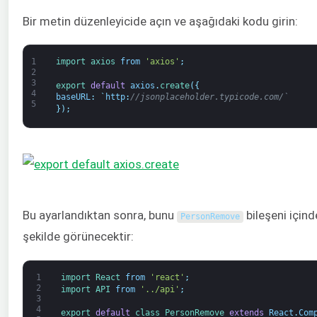
Bir metin düzenleyicide açın ve aşağıdaki kodu girin:
1
import 
axios 
from
'axios'
;
2
3
export 
default
axios
.
create
(
{
4
baseURL
:
`
http
:
//jsonplaceholder.typicode.com/`
5
}
)
;
Bu ayarlandıktan sonra, bunu
bileşeni içind
PersonRemove
şekilde görünecektir:
1
import 
React 
from
'react'
;
2
import 
API 
from
'../api'
;
3
4
export 
default
class
PersonRemove 
extends
React
.
Com