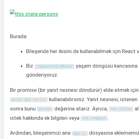
Burada:
Bileşende her ikisini de kullanabilmek için React v
Biz
yaşam döngüsü kancasına ba
componentDidMount
gönderiyoruz.
Bir promise (bir yanıt nesnesi döndürür) elde etmek içi
kullanabilirsiniz. Yanıt nesnesi, istenen v
axios
.
get
(
<
url
>
)
sonra bunu
değerine atarız. Ayrıca,
al
person
res
.
status
istek hakkında ek bilgileri veya
.
res
.
request
Ardından, bileşenimizi ana
dosyasına eklememiz 
App
.
js