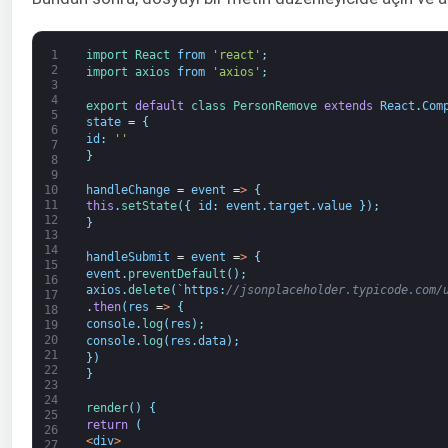
1
import 
React 
from
'react'
;
2
import 
axios 
from
'axios'
;
3
4
export 
default
class
PersonRemove 
extends
React
.
Com
5
state
=
{
6
id
:
''
7
}
8
9
handleChange
=
event
=
>
{
10
11
this
.
setState
(
{
id
:
event
.
target
.
value
}
)
;
12
}
13
14
handleSubmit
=
event
=
>
{
15
event
.
preventDefault
(
)
;
16
axios
.
delete
(
`
https
:
//jsonplaceholder.typicode.com/
17
.
then
(
res
=
>
{
18
console
.
log
(
res
)
;
19
20
console
.
log
(
res
.
data
)
;
21
}
)
22
}
23
24
render
(
)
{
25
return
(
26
<
div
>
27