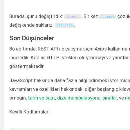
Burada, şunu değiştirdik:
. Bir kez
çözül
.
then
(
)
promise
değişkende saklarız:
.
response
Son Düşünceler
Bu eğitimde, REST API ile çalışmak için Axios kullanmanın
inceledik. Kodlar, HTTP istekleri oluşturmayı ve yanıtlar
göstermektedir.
JavaScript hakkında daha fazla bilgi edinmek ister misin
kavramları ve özellikleri hakkındaki diğer başlangıç kılav
örneğin,
tarih ve saat
,
dize manipülasyonu
,
sınıflar
, ve
ne
Keyifli Kodlamalar!