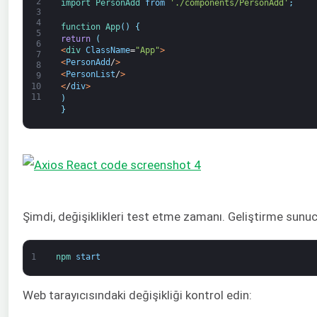
2
import 
PersonAdd 
from
'./components/PersonAdd'
;
3
4
function
App
(
)
{
5
return
(
6
<
div 
ClassName
=
"App"
>
7
<
PersonAdd
/
>
8
<
PersonList
/
>
9
<
/
div
>
10
11
)
}
Şimdi, değişiklikleri test etme zamanı. Geliştirme sunu
1
npm 
start
Web tarayıcısındaki değişikliği kontrol edin: