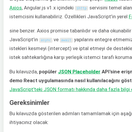
Axios
, Angular.js v1.x içindeki
servisini temel alan
$
http
istemcisini kullanabiliriz. Özellikleri JavaScript’in yerel
F
sine benzer. Axios promise tabanlıdır ve daha okunabilir
JavaScript’in
ve
yapılarını entegre etmemiz
async
await
istekleri kesmeyi (intercept) ve iptal etmeyi de destekler
istek sahtekarlığına karşı yerleşik istemci tarafı koruma
Bu kılavuzda,
popüler
JSON Placeholder
API'sine eriş
demo React uygulamasında nasıl kullanılacağını gös
JavaScript'teki JSON formatı hakkında daha fazla bilgi e
Gereksinimler
Bu kılavuzda gösterilen adımları tamamlamak için aşağı
ihtiyacınız olacak: