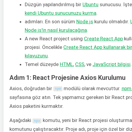
Düzgün yapılandırılmış bir
Ubuntu
sunucusu. İşt
kendi Ubuntu sunucunuzu kurma
.
adımları. En son sürüm
Node.js
kurulu olmalıdır.
Node.js'in nasıl kurulacağına
.
A new React project using
Create React App
kull
projesi. Öncelikle
Create React App kullanarak bi
kılavuzunu
.
Temel düzeyde
HTML
,
CSS
, ve
JavaScrip
t bilgisi
.
Adım 1: React Projesine Axios Kurulumu
Axios, doğrudan bir
modülü olarak mevcuttur.
npm 
npm
sayfasına göz atın. Tek yapmamız gereken bir React pr
Axios paketini kurmaktır.
Aşağıdaki
komutu, yeni bir React projesi oluşturma
npx
komutunu çalıştıracaktır. Proje adı, proje için özel bir 