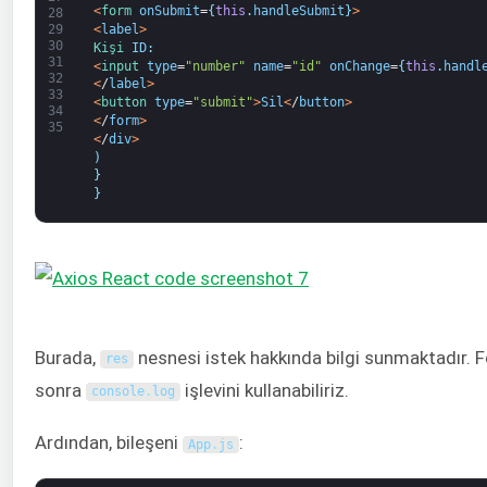
<
form 
onSubmit
=
{
this
.
handleSubmit
}
>
28
<
label
>
29
30
Kişi 
ID
:
31
<
input 
type
=
"number"
name
=
"id"
onChange
=
{
this
.
handl
32
<
/
label
>
33
<
button 
type
=
"submit"
>
Sil
<
/
button
>
34
<
/
form
>
35
<
/
div
>
)
}
}
Burada,
nesnesi istek hakkında bilgi sunmaktadır. 
res
sonra
işlevini kullanabiliriz.
console
.
log
Ardından, bileşeni
:
App
.
js