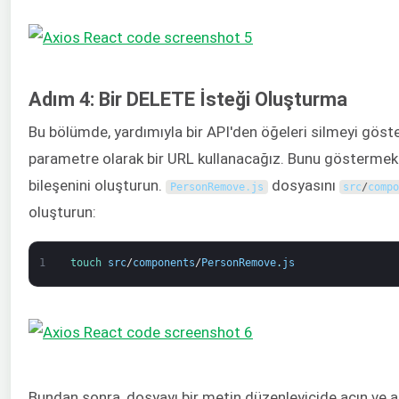
Adım 4: Bir DELETE İsteği Oluşturma
Bu bölümde, yardımıyla bir API'den öğeleri silmeyi göst
parametre olarak bir URL kullanacağız. Bunu göstermek
bileşenini oluşturun.
dosyasını
PersonRemove
.
js
src
/
comp
oluşturun:
1
touch 
src
/
components
/
PersonRemove
.
js
Bundan sonra, dosyayı bir metin düzenleyicide açın ve a