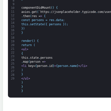
8
9
componentDidMount
(
)
{
10
11
axios
.
get
(
`
https
:
//jsonplaceholder
.
typicode
.
com/use
12
.
then
(
res
=
>
 {
13
const persons = res.data;
14
this.setState({ persons });
15
})
16
}
17
18
render() {
19
20
return (
21
<ul>
22
{
23
this
.
state
.
persons
24
.
map
(
person
=
>
25
<li 
key=
{
person
.
id
}
>
{person.name}
</li>
26
)
27
}
28
</ul>
29
)
}
}