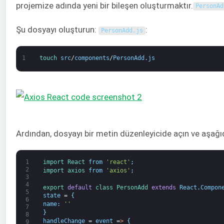
projemize adında yeni bir bileşen oluşturmaktır.
PersonAd
Şu dosyayı oluşturun:
:
PersonAdd
.
js
1
touch 
src
/
components
/
PersonAdd
.
js
Ardından, dosyayı bir metin düzenleyicide açın ve aşağıd
1
import 
React 
from
'react'
;
2
import 
axios 
from
'axios'
;
3
4
export 
default
class
PersonAdd 
extends
React
.
Compon
5
state
=
{
6
name
:
''
7
}
8
handleChange
=
event
=
>
{
9