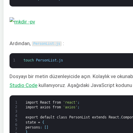
Ardından,
:
PersonList
.
js
1
touch 
PersonList
.
js
Dosyayı bir metin düzenleyicide açın. Kolaylık ve okunabi
Studio Code
kullanıyoruz. Aşağıdaki JavaScript kodunu 
1
import
React
from
'react'
;
2
import
axios
from
'axios'
;
3
4
export
default
class
PersonList
extends
React
.
Compo
5
state
=
{
6
persons
:
[
]
7
}