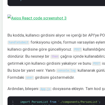
Bu kodda, kullanıcı girdisini alıyor ve içeriği bir API'ye 
fonksiyonu içinde, formun varsayılan eylem
handleSubmit
kullanıcı girdisine göre güncelliyoruz.
kullanıldığın
POST
döndürür. Bu nesneyi bir
çağrısı içinde kullanabiliri
then
getirmek için kullanıcı girdisini yakalıyor ve bunu
is
POST
Bu bize bir yanıt verir. Yanıtı
kullanarak günl
console
.
log
Formdaki
girdisini göstermelidir.
user
Ardından, bileşeni
dosyasına ekleyin. Tam kod şu
App
.
js
1
import 
PersonList 
from
'./components/PersonList'
;