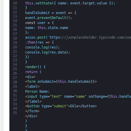
this
.
setState
(
{
name
:
event
.
target
.
value
}
)
;
10
11
}
12
handleSubmit
=
event
=
>
{
13
event
.
preventDefault
(
)
;
14
const
user
=
{
15
name
:
this
.
state
.
name
16
}
;
17
axios
.
post
(
`
https
:
//jsonplaceholder.typicode.com/us
18
.
then
(
res
=
>
{
19
20
console
.
log
(
res
)
;
21
console
.
log
(
res
.
data
)
;
22
}
)
23
}
24
render
(
)
{
25
return
(
26
<
div
>
27
<
form 
onSubmit
=
{
this
.
handleSubmit
}
>
28
<
label
>
29
30
Person 
Name
:
31
<
input 
type
=
"text"
name
=
"name"
onChange
=
{
this
.
handl
32
<
/
label
>
33
<
button 
type
=
"submit"
>
Ekle
<
/
button
>
34
<
/
form
>
35
<
/
div
>
)
}
}