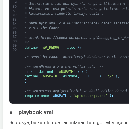
79
* Geliştirme sırasında uyarıların görüntülenmesini 
80
* Eklenti ve tema geliştiricilerinin geliştirme ort
81
* kullanmaları şiddetle tavsiye edilir.
82
*
83
* Hata ayıklama için kullanılabilecek diğer sabitle
84
* visit the Codex.
85
86
*
87
* @link https://codex.wordpress.org/Debugging_in_Wo
88
*/
89
define
(
'WP_DEBUG'
,
false
)
;
90
/* Hepsi bu kadar, düzenlemeyi durdurun! Mutlu yayı
/** WordPress dizininin mutlak yolu. */
if
(
!
defined
(
'ABSPATH'
)
)
{
define
(
'ABSPATH'
,
dirname
(
__FILE__
)
.
'/'
)
;
}
/** WordPress değişkenlerini ve dahil edilen dosyal
require_once
(
ABSPATH
.
'wp-settings.php'
)
;
● playbook.yml
Bu dosya, bu kurulumda tanımlanan tüm görevleri içerir.