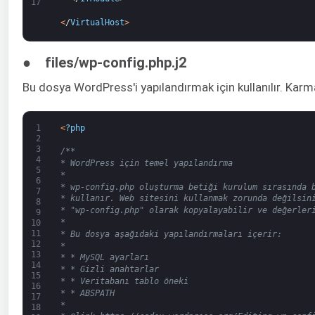
17
<
/
VirtualHost
>
● files/wp-config.php.j2
Bu dosya WordPress'i yapılandırmak için kullanılır. Karma
1
<
?
php
2
3
/**
4
* WordPress için temel yapılandırma
5
*
6
* wp-config.php oluşturma betiği kurulum sırasında 
7
* kullanır. Web sitesini kullanmak zorunda değilsin
8
* "wp-config.php" olarak kopyalayabilir ve değerler
9
*
10
11
* Bu dosya aşağıdaki yapılandırmaları içerir:
12
*
13
* * MySQL ayarları
14
* * Gizli anahtarlar
15
* * Veritabanı tablo öneki
16
* * ABSPATH
17
*
18