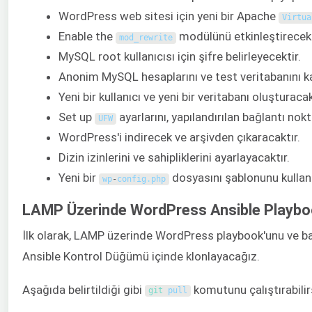
WordPress web sitesi için yeni bir Apache
Virtua
Enable the
modülünü etkinleştirecek v
mod_rewrite
MySQL root kullanıcısı için şifre belirleyecektir.
Anonim MySQL hesaplarını ve test veritabanını ka
Yeni bir kullanıcı ve yeni bir veritabanı oluşturac
Set up
ayarlarını, yapılandırılan bağlantı nok
UFW
WordPress'i indirecek ve arşivden çıkaracaktır.
Dizin izinlerini ve sahipliklerini ayarlayacaktır.
Yeni bir
dosyasını şablonunu kullana
wp
-
config
.
php
LAMP Üzerinde WordPress Ansible Playbo
İlk olarak, LAMP üzerinde WordPress playbook'unu ve bağ
Ansible Kontrol Düğümü içinde klonlayacağız.
Aşağıda belirtildiği gibi
komutunu çalıştırabilir
git 
pull