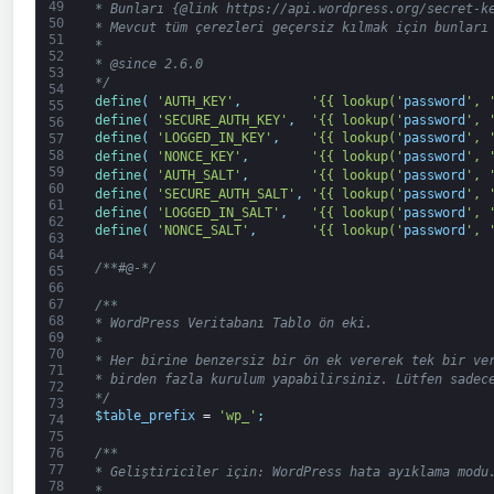
49
* Bunları {@link https://api.wordpress.org/secret-k
50
* Mevcut tüm çerezleri geçersiz kılmak için bunları
51
*
52
* @since 2.6.0
53
*/
54
define
(
'AUTH_KEY'
,
'{{ lookup('
password
', 
55
define
(
'SECURE_AUTH_KEY'
,
'{{ lookup('
password
', 
56
define
(
'LOGGED_IN_KEY'
,
'{{ lookup('
password
', 
57
58
define
(
'NONCE_KEY'
,
'{{ lookup('
password
', 
59
define
(
'AUTH_SALT'
,
'{{ lookup('
password
', 
60
define
(
'SECURE_AUTH_SALT'
,
'{{ lookup('
password
', 
61
define
(
'LOGGED_IN_SALT'
,
'{{ lookup('
password
', 
62
define
(
'NONCE_SALT'
,
'{{ lookup('
password
', 
63
64
/**#@-*/
65
66
67
/**
68
* WordPress Veritabanı Tablo ön eki.
69
*
70
* Her birine benzersiz bir ön ek vererek tek bir ve
71
* birden fazla kurulum yapabilirsiniz. Lütfen sadec
72
*/
73
$
table_prefix
=
'wp_'
;
74
75
76
/**
77
* Geliştiriciler için: WordPress hata ayıklama modu
78
*