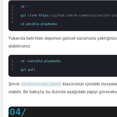
1
cd
~
2
3
git 
clone
https
:
//github.com/do-community/ansible-pl
4
5
cd 
ansible
-
playbooks
Yukarıda belirtilen deponun güncel sürümünü çektiğiniz
alabilirsiniz:
1
cd
~
/
ansible
-
playbooks
2
3
git 
pull
Şimdi
klasörünün içindeki dosyalar
wordpress
-
lamp_ubuntu
olabilir. Bir bakışta, bu dizinde aşağıdaki yapıyı göreceks