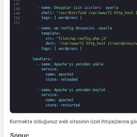
147
-
name
:
Dosyalar 
için 
izinleri 
ayarla
148
shell
:
"/usr/bin/find /var/www/{{ http_host 
149
tags
:
[
wordpress
]
150
151
-
name
:
wp 
config 
dosyasını 
-
ayarla
template
:
src
:
"files/wp-config.php.j2"
dest
:
"/var/www/{{ http_host }}/wordpress/
tags
:
[
wordpress
]
handlers
:
-
name
:
Apache'yi 
yeniden yükle
service
:
name
:
apache2
state
:
reloaded
-
name
:
Apache'yi 
yeniden başlat
service
:
name
:
apache2
state
:
restarted
Kurmakta olduğunuz web sitesinin özel ihtiyaçlarına göre 
Sonuç