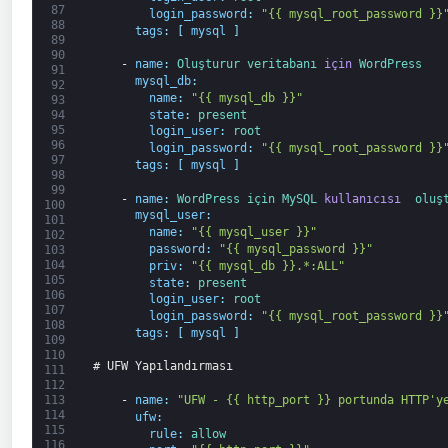
87
login_password
:
"{{ mysql_root_password }}
88
tags
:
[
mysql
]
89
90
-
name
:
Oluşturur 
veritabanı 
için
WordPress
91
mysql_db
:
92
name
:
"{{ mysql_db }}"
93
state
:
present
94
95
login_user
:
root
96
login_password
:
"{{ mysql_root_password }}
97
tags
:
[
mysql
]
98
99
-
name
:
WordPress 
için 
MySQL 
kullanıcısı 
oluş
100
mysql_user
:
101
name
:
"{{ mysql_user }}"
102
password
:
"{{ mysql_password }}"
103
104
priv
:
"{{ mysql_db }}.*:ALL"
105
state
:
present
106
login_user
:
root
107
login_password
:
"{{ mysql_root_password }}
108
tags
:
[
mysql
]
109
110
# UFW Yapılandırması
111
112
-
name
:
"UFW - {{ http_port }} portunda HTTP'y
113
114
ufw
:
115
rule
:
allow
116