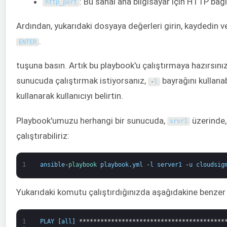
: Bu sanal ana bilgisayar için HTTP bağl
http_port
Ardından, yukarıdaki dosyaya değerleri girin, kaydedin ve
.
ENTER
tuşuna basın. Artık bu playbook'u çalıştırmaya hazırsınız.
sunucuda çalıştırmak istiyorsanız,
bayrağını kullanab
-
l
kullanarak kullanıcıyı belirtin.
Playbook'umuzu herhangi bir sunucuda,
üzerinde
srvr1
çalıştırabiliriz:
1
ansible
-
playbook 
playbook
.
yml
-
l
server1
-
u
cloudsig
Yukarıdaki komutu çalıştırdığınızda aşağıdakine benzer b
1
PLAY
[
all
]
*****************************************