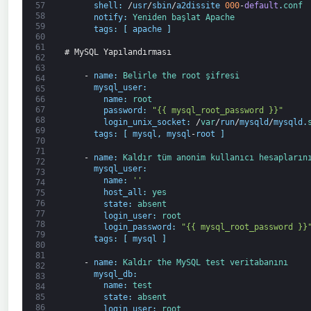
shell
:
/
usr
/
sbin
/
a2dissite
000
-
default
.
conf
57
58
notify
:
Yeniden başlat 
Apache
59
tags
:
[
apache
]
60
61
# MySQL Yapılandırması
62
63
-
name
:
Belirle 
the 
root 
şifresi
64
mysql_user
:
65
name
:
root
66
67
password
:
"{{ mysql_root_password }}"
68
login_unix_socket
:
/
var
/
run
/
mysqld
/
mysqld
.
69
tags
:
[
mysql
,
mysql
-
root
]
70
71
-
name
:
Kaldır 
tüm 
anonim 
kullanıcı 
hesapların
72
mysql_user
:
73
name
:
''
74
host_all
:
yes
75
76
state
:
absent
77
login_user
:
root
78
login_password
:
"{{ mysql_root_password }}
79
tags
:
[
mysql
]
80
81
-
name
:
Kaldır 
the 
MySQL 
test 
veritabanını
82
mysql_db
:
83
name
:
test
84
state
:
absent
85
86
login_user
:
root