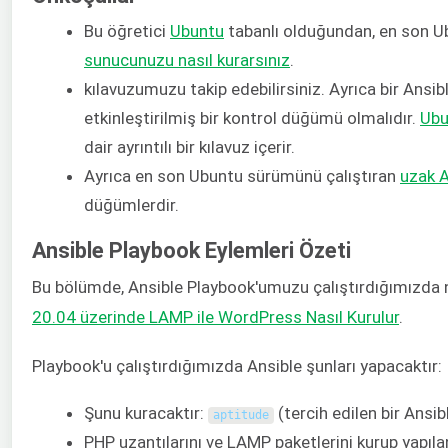
Bu öğretici
Ubuntu
tabanlı olduğundan, en son 
sunucunuzu nasıl kurarsınız
.
kılavuzumuzu takip edebilirsiniz. Ayrıca bir Ansi
etkinleştirilmiş bir kontrol düğümü olmalıdır.
Ubu
dair ayrıntılı bir kılavuz içerir.
Ayrıca en son Ubuntu sürümünü çalıştıran
uzak A
düğümlerdir.
Ansible Playbook Eylemleri Özeti
Bu bölümde, Ansible Playbook'umuzu çalıştırdığımızda n
20.04 üzerinde LAMP ile WordPress Nasıl Kurulur
.
Playbook'u çalıştırdığımızda Ansible şunları yapacaktır:
Şunu kuracaktır:
(tercih edilen bir Ansib
aptitude
PHP uzantılarını ve LAMP paketlerini kurup yapıla