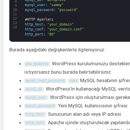
8
mysql_user
:
"sammy"
9
mysql_password
:
"password"
10
11
12
#HTTP Ayarları
13
http_host
:
"your_domain"
14
http_conf
:
"your_domain.conf"
http_port
:
"80"
Burada aşağıdaki değişkenlerle ilgileniyoruz:
: WordPress kurulumunuzu desteklemek
php_modules
istiyorsanız bunu burada belirtebilirsiniz.
:
MySQL hesabının şifres
mysql_root_password
root
: WordPress'in kullanacağı MySQL veritaba
mysql_db
: WordPress için oluşturulması gereke
mysql_user
: Yeni MySQL kullanıcısının şifresi.
mysql_password
: Sunucunun alan adı veya IP adresi.
http_host
: Apache içinde oluşturulacak yapıland
http_conf