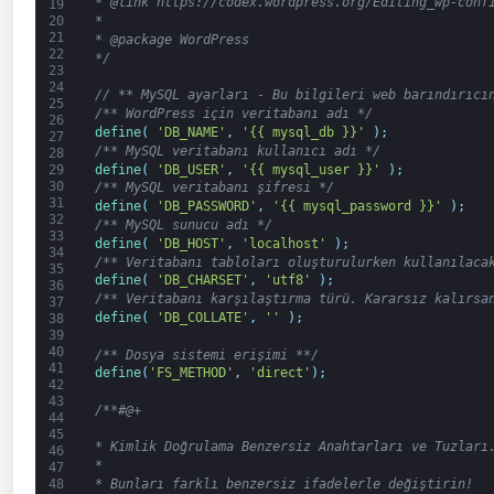
* @link https://codex.wordpress.org/Editing_wp-conf
19
20
*
21
* @package WordPress
22
*/
23
24
// ** MySQL ayarları - Bu bilgileri web barındırıcı
25
/** WordPress için veritabanı adı */
26
define
(
'DB_NAME'
,
'{{ mysql_db }}'
)
;
27
/** MySQL veritabanı kullanıcı adı */
28
define
(
'DB_USER'
,
'{{ mysql_user }}'
)
;
29
30
/** MySQL veritabanı şifresi */
31
define
(
'DB_PASSWORD'
,
'{{ mysql_password }}'
)
;
32
/** MySQL sunucu adı */
33
define
(
'DB_HOST'
,
'localhost'
)
;
34
/** Veritabanı tabloları oluşturulurken kullanılaca
35
define
(
'DB_CHARSET'
,
'utf8'
)
;
36
/** Veritabanı karşılaştırma türü. Kararsız kalırsa
37
define
(
'DB_COLLATE'
,
''
)
;
38
39
40
/** Dosya sistemi erişimi **/
41
define
(
'FS_METHOD'
,
'direct'
)
;
42
43
/**#@+
44
45
* Kimlik Doğrulama Benzersiz Anahtarları ve Tuzları
46
*
47
48
* Bunları farklı benzersiz ifadelerle değiştirin!