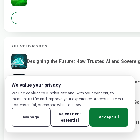
RELATED POSTS
Designing the Future: How Trusted AI and Sovereig
From Shadow AI to Sovereign Cloud: Why Local Serv
We value your privacy
We use cookies to run this site and, with your consent, to
measure traffic and improve your experience. Accept all, reject
Empowering IT Service Provider Through Green So
non-essential, or choose what to allow.
Reject non-
Manage
Accept all
essential
Siaflex Launches New Turkey Cloud Computing Off