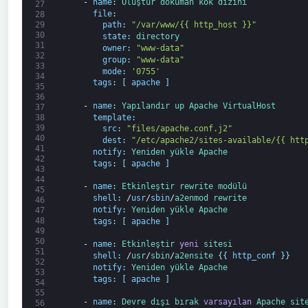
-
name
:
Oluştur 
doküman 
kök dizini
27
file
:
28
path
:
"/var/www/{{ http_host }}"
29
30
state
:
directory
31
owner
:
"www-data"
32
group
:
"www-data"
33
mode
:
'0755'
34
tags
:
[
apache
]
35
36
-
name
:
Yapılandır 
up 
Apache 
VirtualHost
37
template
:
38
39
src
:
"files/apache.conf.j2"
40
dest
:
"/etc/apache2/sites-available/{{ htt
41
notify
:
Yeniden yükle 
Apache
42
tags
:
[
apache
]
43
44
-
name
:
Etkinleştir 
rewrite 
modülü
45
shell
:
/
usr
/
sbin
/
a2enmod 
rewrite
46
notify
:
Yeniden yükle 
Apache
47
48
tags
:
[
apache
]
49
50
-
name
:
Etkinleştir 
yeni
sitesi
51
shell
:
/
usr
/
sbin
/
a2ensite
{
{
http_conf
}
}
52
notify
:
Yeniden yükle 
Apache
53
tags
:
[
apache
]
54
55
-
name
:
Devre dışı bırak 
varsayılan
Apache 
sit
56