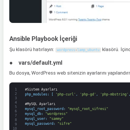
Ansible Playbook İçeriği
Şu klasörü hatırlayın:
klasörü. İçind
wordpress
-
lamp_ubuntu
● vars/default.yml
Bu dosya, WordPress web sitenizin ayarlarını yapılandırma
1
#Sistem Ayarları
2
php_modules
:
[
'php-curl'
,
'php-gd'
,
'php-mbstring'
3
4
#MySQL Ayarları
5
mysql_root_password
:
"mysql_root_sifresi"
6
mysql_db
:
"wordpress"
7
mysql_user
:
"sammy"
8
mysql_password
:
"sifre"
9
10