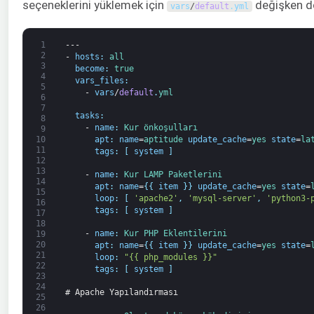
seçeneklerini yüklemek için
değişken do
vars
/
default
.
yml
1
---
2
-
hosts
:
all
3
become
:
true
4
vars_files
:
5
-
vars
/
default
.
yml
6
7
tasks
:
8
-
name
:
Kur 
önkoşulları
9
apt
:
name
=
aptitude 
update_cache
=
yes 
state
=
la
10
11
tags
:
[
system
]
12
13
-
name
:
Kur 
LAMP 
Paketlerini
14
apt
:
name
=
{
{
item
}
}
update_cache
=
yes 
state
=
15
loop
:
[
'apache2'
,
'mysql-server'
,
'python3-
16
tags
:
[
system
]
17
18
-
name
:
Kur 
PHP 
Eklentilerini
19
20
apt
:
name
=
{
{
item
}
}
update_cache
=
yes 
state
=
21
loop
:
"{{ php_modules }}"
22
tags
:
[
system
]
23
24
# Apache Yapılandırması
25
26