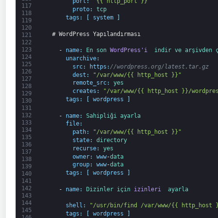
port
:
"{{ http_port }}"
117
proto
:
tcp
118
tags
:
[
system
]
119
120
# WordPress Yapılandırması
121
122
123
-
name
:
En son 
WordPress'i 
indir 
ve 
arşivden 
124
unarchive
:
125
src
:
https
:
//wordpress.org/latest.tar.gz
126
dest
:
"/var/www/{{ http_host }}"
127
remote_src
:
yes
128
creates
:
"/var/www/{{ http_host }}/wordpre
129
tags
:
[
wordpress
]
130
131
132
-
name
:
Sahipliği 
ayarla
133
file
:
134
path
:
"/var/www/{{ http_host }}"
135
state
:
directory
136
recurse
:
yes
137
owner
:
www
-
data
138
group
:
www
-
data
139
tags
:
[
wordpress
]
140
141
142
-
name
:
Dizinler 
için 
izinleri 
ayarla
143
144
shell
:
"/usr/bin/find /var/www/{{ http_host 
145
tags
:
[
wordpress
]
146