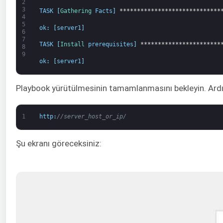
2
3
TASK
[
Gathering 
Facts
]
*****************************
4
5
ok
:
[
server1
]
6
7
TASK
[
Install 
prerequisites
]
***********************
8
9
ok
:
[
server1
]
Playbook yürütülmesinin tamamlanmasını bekleyin. Ard
1
http
:
//server_host_or_ip/
Şu ekranı göreceksiniz: