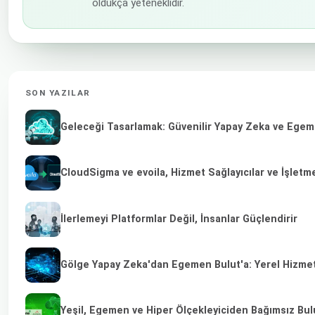
oldukça yeteneklidir.
SON YAZILAR
Geleceği Tasarlamak: Güvenilir Yapay Zeka ve Egeme
CloudSigma ve evoila, Hizmet Sağlayıcılar ve İşletm
İlerlemeyi Platformlar Değil, İnsanlar Güçlendirir
Gölge Yapay Zeka'dan Egemen Bulut'a: Yerel Hizmet 
Yeşil, Egemen ve Hiper Ölçekleyiciden Bağımsız Bulu