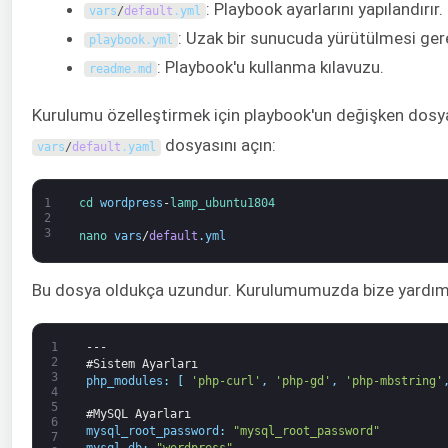
: Playbook ayarlarını yapılandırır.
vars
/
default
.
yml
: Uzak bir sunucuda yürütülmesi gerek
playbook
.
yml
: Playbook'u kullanma kılavuzu.
readme
.
md
Kurulumu özelleştirmek için playbook'un değişken dosyası
dosyasını açın:
vars
/
default
.
yaml
1
cd 
wordpress
-
lamp_ubuntu1804
2
3
nano 
vars
/
default
.
yml
Bu dosya oldukça uzundur. Kurulumumuzda bize yardımcı 
1
---
2
#Sistem Ayarları
3
php_modules
:
[
'php-curl'
,
'php-gd'
,
'php-mbstring'
4
5
#MySQL Ayarları
6
mysql_root_password
:
"mysql_root_password"
7
mysql_db
:
"wordpress"