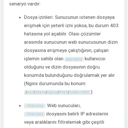
senaryo vardır:
Dosya izinleri: Sunucunun istenen dosyaya
erişmek için yeterli izni yoksa, bu durum 403
hatasına yol açabilir. Olası çözümler
arasında sunucunun web sunucusunun dizin
dosyasına erişmeye çalıştığının, çalışan
işlemin sahibi olan
kullanıcısı
www
-
data
olduğunu ve dizin dosyasının doğru
konumda bulunduğunu doğrulamak yer alır
(Nginx durumunda bu konum:
).
/
usr
/
share
/
nginx
/
html
/
index
.
html
: Web sunucuları,
.
htaccess
dosyasını belirli IP adreslerini
.
htaccess
veya aralıklarını filtrelemek gibi çeşitli