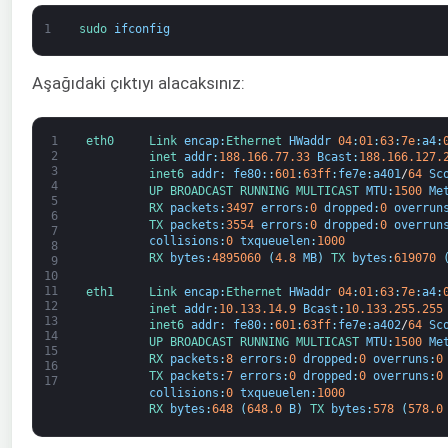
1
sudo 
ifconfig
Aşağıdaki çıktıyı alacaksınız:
1
eth0     
Link 
encap
:
Ethernet 
HWaddr
04
:
01
:
63
:
7e
:
a4
:
2
inet 
addr
:
188.166.77.33
Bcast
:
188.166.127.
3
inet6 
addr
:
fe80
:
:
601
:
63ff
:
fe7e
:
a401
/
64
Sc
4
UP 
BROADCAST 
RUNNING 
MULTICAST 
MTU
:
1500
Me
5
RX 
packets
:
3497
errors
:
0
dropped
:
0
overrun
6
TX 
packets
:
3554
errors
:
0
dropped
:
0
overrun
7
collisions
:
0
txqueuelen
:
1000
8
RX 
bytes
:
4895060
(
4.8
MB
)
TX 
bytes
:
619070
9
10
11
eth1     
Link 
encap
:
Ethernet 
HWaddr
04
:
01
:
63
:
7e
:
a4
:
12
inet 
addr
:
10.133.14.9
Bcast
:
10.133.255.255
13
inet6 
addr
:
fe80
:
:
601
:
63ff
:
fe7e
:
a402
/
64
Sc
14
UP 
BROADCAST 
RUNNING 
MULTICAST 
MTU
:
1500
Me
15
RX 
packets
:
8
errors
:
0
dropped
:
0
overruns
:
0
16
TX 
packets
:
7
errors
:
0
dropped
:
0
overruns
:
0
17
collisions
:
0
txqueuelen
:
1000
RX 
bytes
:
648
(
648.0
B
)
TX 
bytes
:
578
(
578.0