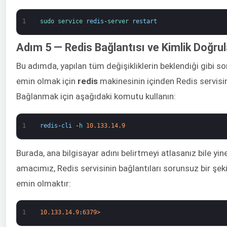
1
sudo 
service 
redis
-
server 
restart
Adım 5 — Redis Bağlantısı ve Kimlik Doğru
Bu adımda, yapılan tüm değişikliklerin beklendiği gibi s
emin olmak için
redis
makinesinin içinden Redis servisi
Bağlanmak için aşağıdaki komutu kullanın:
1
redis
-
cli
-
h
10.133.14.9
Burada, ana bilgisayar adını belirtmeyi atlasanız bile yine
amacımız, Redis servisinin bağlantıları sorunsuz bir şek
emin olmaktır:
1
10.133.14.9
:
6379
>