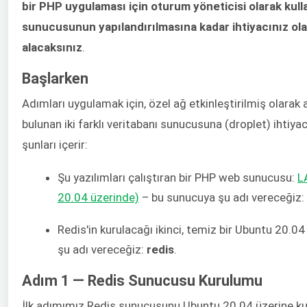
bir PHP uygulaması için oturum yöneticisi olarak kulla
sunucusunun yapılandırılmasına kadar ihtiyacınız olan
alacaksınız
.
Başlarken
Adımları uygulamak için, özel ağ etkinleştirilmiş olarak
bulunan iki farklı veritabanı sunucusuna (droplet) ihtiyac
şunları içerir:
Şu yazılımları çalıştıran bir PHP web sunucusu:
L
20.04 üzerinde)
– bu sunucuya şu adı vereceğiz:
Redis'in kurulacağı ikinci, temiz bir Ubuntu 20.
şu adı vereceğiz:
redis
.
Adım 1 — Redis Sunucusu Kurulumu
İlk adımımız Redis sunucusunu Ubuntu 20.04 üzerine ku