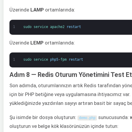
Üzerinde
LAMP
ortamlarında:
1
sudo 
service 
apache2 
restart
Üzerinde
LEMP
ortamlarında:
1
sudo 
service 
php5
-
fpm 
restart
Adım 8 — Redis Oturum Yönetimini Test E
Son adımda, oturumlarınızın artık Redis tarafından yön
için bir PHP betiğine veya uygulamasına ihtiyacımız var.
yüklediğinizde yazdırılan sayıyı artıran basit bir sayaç b
Şu isimde bir dosya oluşturun:
sunucusunda:
demo
.
php
oluşturun ve belge kök klasörünüzün içinde tutun: