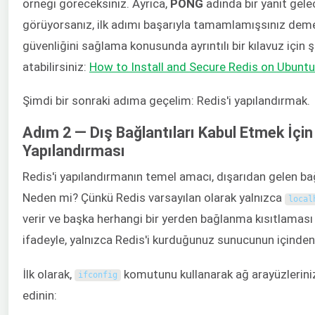
örneği göreceksiniz. Ayrıca,
PONG
adında bir yanıt gelec
görüyorsanız, ilk adımı başarıyla tamamlamışsınız demek
güvenliğini sağlama konusunda ayrıntılı bir kılavuz için
atabilirsiniz:
How to Install and Secure Redis on Ubunt
Şimdi bir sonraki adıma geçelim: Redis'i yapılandırmak.
Adım 2 — Dış Bağlantıları Kabul Etmek İçin
Yapılandırması
Redis'i yapılandırmanın temel amacı, dışarıdan gelen bağ
Neden mi? Çünkü Redis varsayılan olarak yalnızca
local
verir ve başka herhangi bir yerden bağlanma kısıtlaması 
ifadeyle, yalnızca Redis'i kurduğunuz sunucunun içinden 
İlk olarak,
komutunu kullanarak ağ arayüzleriniz 
ifconfig
edinin: