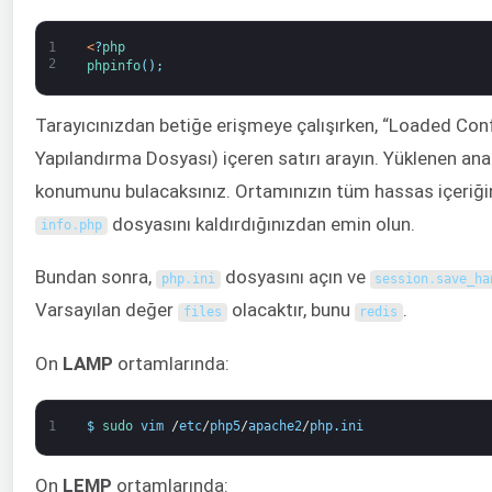
1
<
?
php
2
phpinfo
(
)
;
Tarayıcınızdan betiğe erişmeye çalışırken, “Loaded Conf
Yapılandırma Dosyası) içeren satırı arayın. Yüklenen an
konumunu bulacaksınız. Ortamınızın tüm hassas içeriğin
dosyasını kaldırdığınızdan emin olun.
info
.
php
Bundan sonra,
dosyasını açın ve
php
.
ini
session
.
save_ha
Varsayılan değer
olacaktır, bunu
.
files
redis
On
LAMP
ortamlarında:
1
$
sudo 
vim
/
etc
/
php5
/
apache2
/
php
.
ini
On
LEMP
ortamlarında: