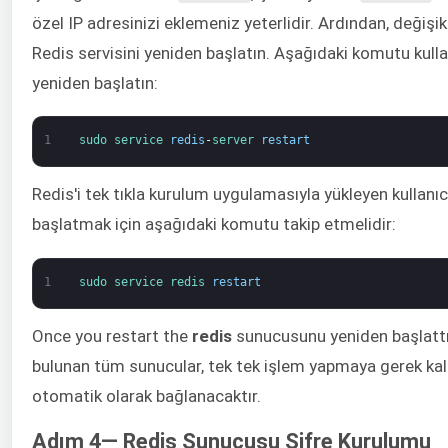
özel IP adresinizi eklemeniz yeterlidir. Ardından, değişik
Redis servisini yeniden başlatın. Aşağıdaki komutu kull
yeniden başlatın:
1
sudo 
service 
redis
-
server 
restart
Redis'i tek tıkla kurulum uygulamasıyla yükleyen kullanıc
başlatmak için aşağıdaki komutu takip etmelidir:
1
sudo 
service 
redis 
restart
Once you restart the
redis
sunucusunu yeniden başlattı
bulunan tüm sunucular, tek tek işlem yapmaya gerek k
otomatik olarak bağlanacaktır.
Adım 4— Redis Sunucusu Şifre Kurulumu