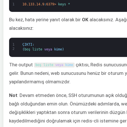
1
10.133.14.9
:
6379
>
keys *
Bu kez, hata yerine yanıt olarak bir
OK
alacaksınız. Aşağıd
alacaksınız:
1
ÇIKTI
:
2
(
boş 
liste 
veya
küme
)
The output
çıktısı, Redis sunucusu
boş 
liste 
veya
küme
gelir. Bunun nedeni, web sunucusunu henüz bir oturum y
yapılandırmamış olmamızdır.
Not
: Devam etmeden önce, SSH oturumunun açık olduğu
bağlı olduğundan emin olun. Önümüzdeki adımlarda, we
değişiklikleri yaptıktan sonra oturum verilerinin düzgün 
kaydedilmediğini doğrulamak için redis-cli istemine ger