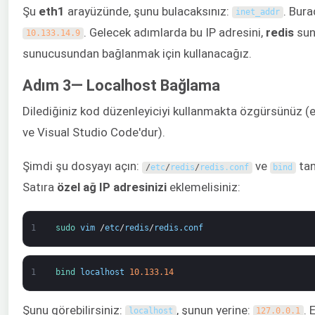
Şu
eth1
arayüzünde, şunu bulacaksınız:
. Bura
inet_addr
. Gelecek adımlarda bu IP adresini,
redis
sun
10.133.14.9
sunucusundan bağlanmak için kullanacağız.
Adım 3— Localhost Bağlama
Dilediğiniz kod düzenleyiciyi kullanmakta özgürsünüz (
ve Visual Studio Code'dur).
Şimdi şu dosyayı açın:
ve
tan
/
etc
/
redis
/
redis
.
conf
bind
Satıra
özel ağ IP adresinizi
eklemelisiniz:
1
sudo 
vim
/
etc
/
redis
/
redis
.
conf
1
bind 
localhost
10.133.14
Şunu görebilirsiniz:
, şunun yerine:
. 
localhost
127.0.0.1