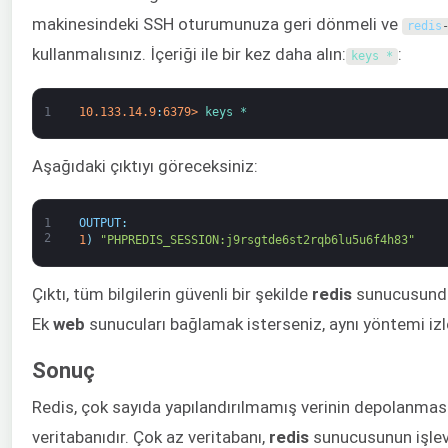
makinesindeki SSH oturumunuza geri dönmeli ve
redis
kullanmalısınız. İçeriği ile bir kez daha alın:
:
keys *
1
10.133.14.9
:
6379
>
keys *
Aşağıdaki çıktıyı göreceksiniz:
1
OUTPUT
:
2
1
)
"PHPREDIS_SESSION:j9rsgtde6st2rqb6lu5u6f4h83"
Çıktı, tüm bilgilerin güvenli bir şekilde
redis
sunucusunda 
Ek
web
sunucuları bağlamak isterseniz, aynı yöntemi izle
Sonuç
Redis, çok sayıda yapılandırılmamış verinin depolanmas
veritabanıdır. Çok az veritabanı,
redis
sunucusunun işlevse