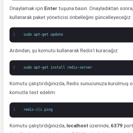
Onaylamak için
Enter
tuşuna basın. Onayladıktan sonra
kullanarak paket yöneticisi önbelleğini güncelleyeceğiz:
1
sudo 
apt
-
get 
update
Ardından, şu komutu kullanarak Redis'i kuracağız:
1
sudo 
apt
-
get 
install 
redis
-
server
Komutu çalıştırdığınızda, Redis sunucunuza kurulmuş o
komutla test edelim:
1
redis
-
cli 
ping
Komutu çalıştırdığınızda,
localhost
üzerinde,
6379
port