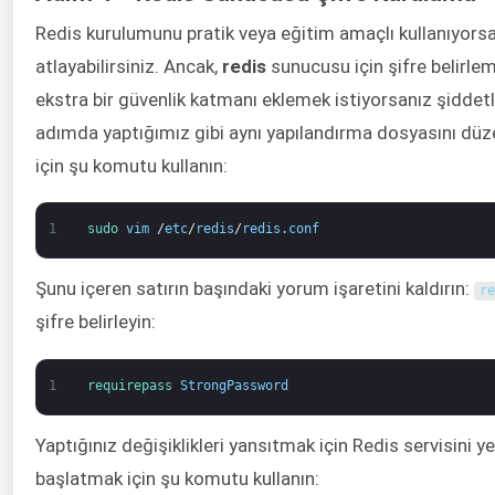
Redis kurulumunu pratik veya eğitim amaçlı kullanıyors
atlayabilirsiniz. Ancak,
redis
sunucusu için şifre belirl
ekstra bir güvenlik katmanı eklemek istiyorsanız şiddetle
adımda yaptığımız gibi aynı yapılandırma dosyasını dü
için şu komutu kullanın:
1
sudo 
vim
/
etc
/
redis
/
redis
.
conf
Şunu içeren satırın başındaki yorum işaretini kaldırın:
re
şifre belirleyin:
1
requirepass 
StrongPassword
Yaptığınız değişiklikleri yansıtmak için Redis servisini y
başlatmak için şu komutu kullanın: