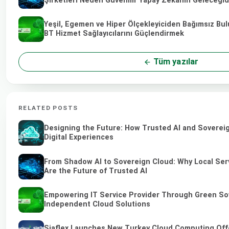
Şirketleri Neden Güvenilir Yapay Zekanın Geleceğid
Yeşil, Egemen ve Hiper Ölçekleyiciden Bağımsız Bulu
BT Hizmet Sağlayıcılarını Güçlendirmek
Tüm yazılar
RELATED POSTS
Designing the Future: How Trusted AI and Soverei
Digital Experiences
From Shadow AI to Sovereign Cloud: Why Local Ser
Are the Future of Trusted AI
Empowering IT Service Provider Through Green So
Independent Cloud Solutions
Siaflex Launches New Turkey Cloud Computing Off