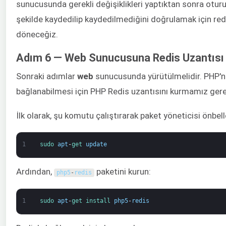
sunucusunda gerekli değişiklikleri yaptıktan sonra oturu
şekilde kaydedilip kaydedilmediğini doğrulamak için redi
döneceğiz.
Adım 6 — Web Sunucusuna Redis Uzantısı
Sonraki adımlar
web
sunucusunda yürütülmelidir. PHP'
bağlanabilmesi için PHP Redis uzantısını kurmamız gere
İlk olarak, şu komutu çalıştırarak paket yöneticisi önbell
1
sudo 
apt
-
get 
update
Ardından,
paketini kurun:
php5
-
redis
1
sudo 
apt
-
get 
install 
php5
-
redis