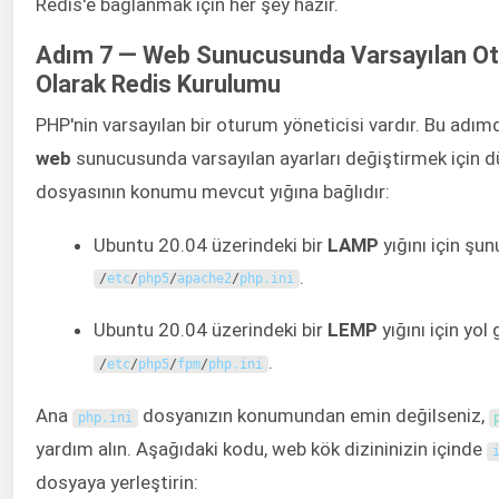
Redis'e bağlanmak için her şey hazır.
Adım 7 — Web Sunucusunda Varsayılan Ot
Olarak Redis Kurulumu
PHP'nin varsayılan bir oturum yöneticisi vardır. Bu adım
web
sunucusunda varsayılan ayarları değiştirmek için 
dosyasının konumu mevcut yığına bağlıdır:
Ubuntu 20.04 üzerindeki bir
LAMP
yığını için şun
.
/
etc
/
php5
/
apache2
/
php
.
ini
Ubuntu 20.04 üzerindeki bir
LEMP
yığını için yol 
.
/
etc
/
php5
/
fpm
/
php
.
ini
Ana
dosyanızın konumundan emin değilseniz,
php
.
ini
yardım alın. Aşağıdaki kodu, web kök dizininizin içinde
dosyaya yerleştirin: