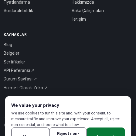
Fiyatlandırma
Hakkımızda
Sürdürülebilirlik
Vaka Çalışmaları
İletişim
KAYNAKLAR
Blog
Belgeler
Sertifikalar
API Referansı ↗
Durum Sayfası ↗
Hizmet-Olarak-Zeka ↗
We value your privacy
We use cookies to run this site and, with your consent, to
measure traffic and improve your experience. Accept all, reject
non-essential, or choose what to allow.
© 2026 CloudSigma Holding AG.
Tüm hakları saklıdır
.
Reject non-