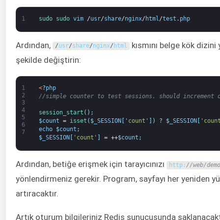
1
sudo 
sudo 
vim
/
usr
/
share
/
nginx
/
html
/
test
.
php
Ardından,
kısmını belge kök dizini
/
usr
/
share
/
nginx
/
html
şekilde değiştirin:
1
<
?
php
2
//simple counter to test sessions. should increment 
3
4
session_start
(
)
;
5
$
count
=
isset
(
$
_SESSION
[
'count'
]
)
?
$
_SESSION
[
'coun
6
echo
$
count
;
7
$
_SESSION
[
'count'
]
=
++
$
count
;
Ardından, betiğe erişmek için tarayıcınızı
http
:
//web/dem
yönlendirmeniz gerekir. Program, sayfayı her yeniden yü
artıracaktır.
Artık oturum bilgileriniz Redis sunucusunda saklanacakt