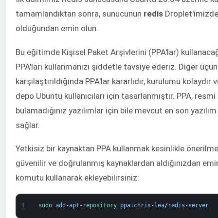
tamamlandıktan sonra, sunucunun
redis
Droplet'imizde
olduğundan emin olun.
Bu eğitimde Kişisel Paket Arşivlerini (PPA'lar) kullanaca
PPA'ları kullanmanızı şiddetle tavsiye ederiz. Diğer üçün
karşılaştırıldığında PPA'lar kararlıdır, kurulumu kolaydır
depo Ubuntu kullanıcıları için tasarlanmıştır. PPA, resm
bulamadığınız yazılımlar için bile mevcut en son yazıl
sağlar.
Yetkisiz bir kaynaktan PPA kullanmak kesinlikle önerilmez
güvenilir ve doğrulanmış kaynaklardan aldığınızdan em
komutu kullanarak ekleyebilirsiniz:
1
sudo 
add
-
apt
-
repository 
ppa
:
chris
-
lea
/
redis
-
server