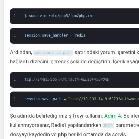
1
$
sudo 
vim
/
etc
/
php5
/
fpm
/
php
.
ini
1
session
.
save_handler
=
redis
Ardından,
satırındaki yorum işaretini k
session
.
save_path
bağlantı dizesini içerecek şekilde değiştirin. İçerik aşağ
1
tcp
:
//IPADDRESS:PORT?auth=REDISPASSWORD
1
session
.
save_path
=
"tcp://10.133.14.9:6379?auth=you
Şu adımda belirlediğimiz şifreyi kullanın:
A
dım 4
.
Belirle
kullanmıyorsanız, Redis'i yapılandırırken
parametres
auth
dosyayı kaydedin ve
php
her iki ortamda da servis.