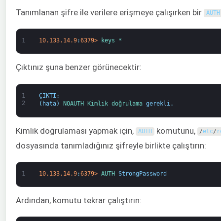
Tanımlanan şifre ile verilere erişmeye çalışırken bir
AUTH
1
10.133.14.9
:
6379
>
keys *
Çıktınız şuna benzer görünecektir:
1
ÇIKTI
:
2
(
hata
)
NOAUTH 
Kimlik doğrulama 
gerekli
.
Kimlik doğrulaması yapmak için,
komutunu,
AUTH
/
etc
/
r
dosyasında tanımladığınız şifreyle birlikte çalıştırın:
1
10.133.14.9
:
6379
>
AUTH 
StrongPassword
Ardından, komutu tekrar çalıştırın: