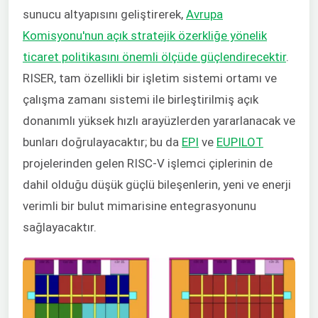
sunucu altyapısını geliştirerek,
Avrupa
Komisyonu'nun açık stratejik özerkliğe yönelik
ticaret politikasını önemli ölçüde güçlendirecektir
.
RISER, tam özellikli bir işletim sistemi ortamı ve
çalışma zamanı sistemi ile birleştirilmiş açık
donanımlı yüksek hızlı arayüzlerden yararlanacak ve
bunları doğrulayacaktır; bu da
EPI
ve
EUPILOT
projelerinden gelen RISC-V işlemci çiplerinin de
dahil olduğu düşük güçlü bileşenlerin, yeni ve enerji
verimli bir bulut mimarisine entegrasyonunu
sağlayacaktır.