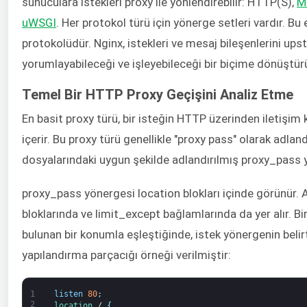
sunuculara istekleri proxy ile yönlendirebilir: HTTP(S),
M
uWSGI
. Her protokol türü için yönerge setleri vardır. 
protokolüdür. Nginx, istekleri ve mesaj bileşenlerini u
yorumlayabileceği ve işleyebileceği bir biçime dönüştürü
Temel Bir HTTP Proxy Geçişini Analiz Etme
En basit proxy türü, bir isteğin HTTP üzerinden iletişim 
içerir. Bu proxy türü genellikle "proxy pass" olarak adland
dosyalarındaki uygun şekilde adlandırılmış proxy_pass y
proxy_pass yönergesi location blokları içinde görünür. A
bloklarında ve limit_except bağlamlarında da yer alır. B
bulunan bir konumla eşleştiğinde, istek yönergenin belirt
yapılandırma parçacığı örneği verilmiştir:
1
listen
80
;
2
location
/
{