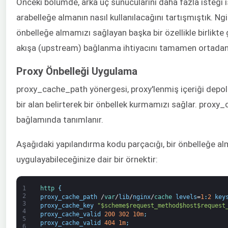
Önceki bölümde, arka uç sunucularını daha fazla isteği 
arabelleğe almanın nasıl kullanılacağını tartışmıştık. Ngi
önbelleğe almamızı sağlayan başka bir özellikle birlikte g
akışa (upstream) bağlanma ihtiyacını tamamen ortadan k
Proxy Önbelleği Uygulama
proxy_cache_path yönergesi, proxy'lenmiş içeriği depola
bir alan belirterek bir önbellek kurmamızı sağlar. prox
bağlamında tanımlanır.
Aşağıdaki yapılandırma kodu parçacığı, bir önbelleğe al
uygulayabileceğinize dair bir örnektir:
1
http
{
2
proxy_cache_path
/
var
/
lib
/
nginx
/
cache 
levels
=
1
:
2
key
3
proxy_cache_key
"$scheme$request_method$host$request
4
proxy_cache_valid
200
302
10m
;
5
proxy_cache_valid
404
1m
;
6