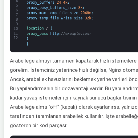
4
proxy_buffers
24
4k
;
5
proxy_busy_buffers_size
8k
;
6
proxy_max_temp_file_size
2048m
;
7
proxy_temp_file_write_size
32k
;
8
9
location
/
{
10
11
proxy_pass 
http
:
//example.com;
12
}
}
Arabelleğe almayı tamamen kapatarak hızlı istemcilere na
görelim. İstemciniz yeterince hızlı değilse, Nginx otomat
Ancak, arabellek havuzlarını beklemek yerine verileri önc
Bu yapılandırmanın bir dezavantajı vardır. Bu yapılandırm
kadar yavaş istemciler için kaynak sunucu bağlantısının
Arabelleğe alma “off” (kapalı) olarak ayarlanırsa, yalnı
tarafından tanımlanan arabellek kullanılır. İşte arabelle
gösteren bir kod parçası: