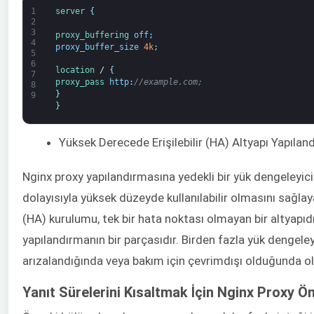
1
server
{
2
3
proxy_buffering 
off
;
4
proxy_buffer_size
4k
;
5
6
location
/
{
7
proxy_pass 
http
:
//example.com;
8
}
9
}
Yüksek Derecede Erişilebilir (HA) Altyapı Yapılan
Nginx proxy yapılandırmasına yedekli bir yük dengeleyic
dolayısıyla yüksek düzeyde kullanılabilir olmasını sağlayab
(HA) kurulumu, tek bir hata noktası olmayan bir altyapıdı
yapılandırmanın bir parçasıdır. Birden fazla yük dengeleyi
arızalandığında veya bakım için çevrimdışı olduğunda olas
Yanıt Sürelerini Kısaltmak İçin Nginx Proxy Ö