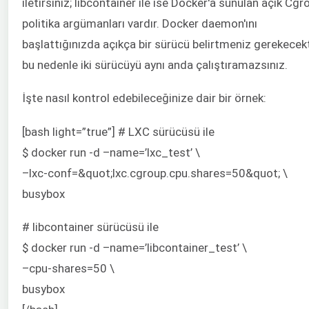
iletirsiniz; libcontainer ile ise Docker'a sunulan açık Cgr
politika argümanları vardır. Docker daemon'ını
başlattığınızda açıkça bir sürücü belirtmeniz gerekecekt
bu nedenle iki sürücüyü aynı anda çalıştıramazsınız.
İşte nasıl kontrol edebileceğinize dair bir örnek:
[bash light=”true”] # LXC sürücüsü ile
$ docker run -d –name=’lxc_test’ \
–lxc-conf=&quot;lxc.cgroup.cpu.shares=50&quot; \
busybox
# libcontainer sürücüsü ile
$ docker run -d –name=’libcontainer_test’ \
–cpu-shares=50 \
busybox