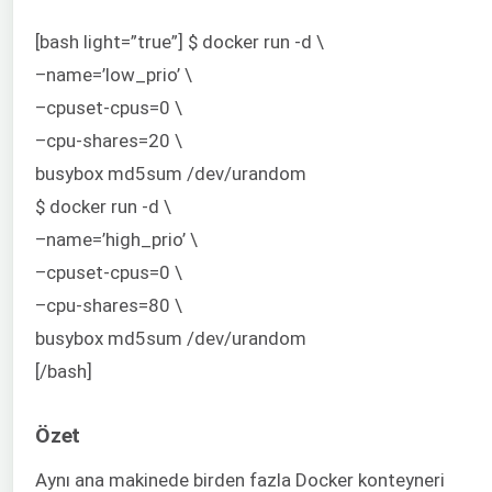
[bash light=”true”] $ docker run -d \
–name=’low_prio’ \
–cpuset-cpus=0 \
–cpu-shares=20 \
busybox md5sum /dev/urandom
$ docker run -d \
–name=’high_prio’ \
–cpuset-cpus=0 \
–cpu-shares=80 \
busybox md5sum /dev/urandom
[/bash]
Özet
Aynı ana makinede birden fazla Docker konteyneri