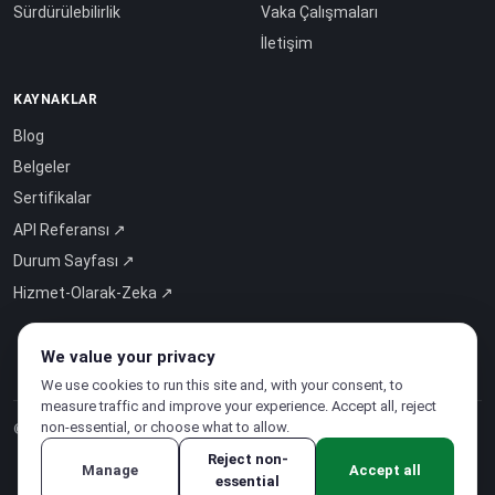
Sürdürülebilirlik
Vaka Çalışmaları
İletişim
KAYNAKLAR
Blog
Belgeler
Sertifikalar
API Referansı ↗
Durum Sayfası ↗
Hizmet-Olarak-Zeka ↗
We value your privacy
We use cookies to run this site and, with your consent, to
measure traffic and improve your experience. Accept all, reject
non-essential, or choose what to allow.
© 2026 CloudSigma Holding AG.
Tüm hakları saklıdır
.
Reject non-
Manage
Accept all
essential
Gizlilik Politikası
·
Hizmet Şartları