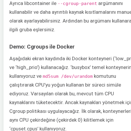
Ayrıca libcontainer ile
argümanını
--cgroup-parent
kullanabilir ve daha ayrıntılı kaynak kısıtlamalarını manue
olarak ayarlayabilirsiniz. Ardından bu argümanı kullanar
ilgili gruba eşlersiniz.
Demo: Cgroups ile Docker
Aşağıdaki ekran kaydında iki Docker konteyneri (‘low_pr
ve ‘high_prio’) kullanacağız. ‘busybox’ temel konteynerin
kullanıyoruz ve
komutunu
md5sum /dev/urandom
çalıştırarak CPU’yu yoğun kullanan bir süreci simüle
ediyoruz. Varsayılan olarak bu, mevcut tüm CPU
kaynaklarını tüketecektir. Ancak kaynakları yönetmek için
Cgroup politikası uygulayacağız. İlk olarak, konteynerler
aynı CPU çekirdeğine (çekirdek 0) kilitlemek için
‘cpuset.cpus’ kullanıyoruz.