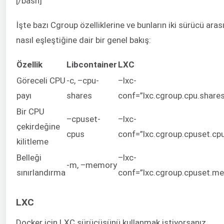
[/bash]
İşte bazı Cgroup özelliklerine ve bunların iki sürücü ara
nasıl eşleştiğine dair bir genel bakış:
Özellik
Libcontainer
LXC
Göreceli CPU
-c, –cpu-
–lxc-
payı
shares
conf=”lxc.cgroup.cpu.share
Bir CPU
–cpuset-
–lxc-
çekirdeğine
cpus
conf=”lxc.cgroup.cpuset.cp
kilitleme
Belleği
–lxc-
-m, –memory
sınırlandırma
conf=”lxc.cgroup.cpuset.m
LXC
Docker için LXC sürücüsünü kullanmak istiyorsanız,