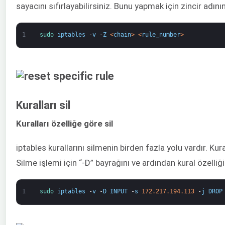
sayacını sıfırlayabilirsiniz. Bunu yapmak için zincir adını
1
sudo 
iptables
-
v
-
Z
<
chain
>
<
rule_number
>
Kuralları sil
Kuralları özelliğe göre sil
iptables kurallarını silmenin birden fazla yolu vardır. Kur
Silme işlemi için “-D” bayrağını ve ardından kural özelliğ
1
sudo 
iptables
-
v
-
D
INPUT
-
s
172.217.194.113
-
j
DROP