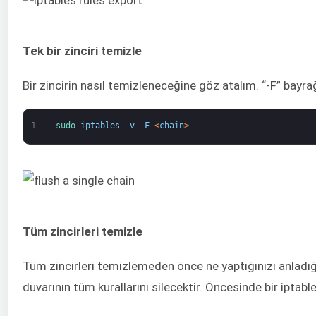
Tek bir zinciri temizle
Bir zincirin nasıl temizleneceğine göz atalım. “-F” bayrağ
1
sudo 
iptables
-
v
-
F
<
chain
>
Tüm zincirleri temizle
Tüm zincirleri temizlemeden önce ne yaptığınızı anladığ
duvarının tüm kurallarını silecektir. Öncesinde bir ipta