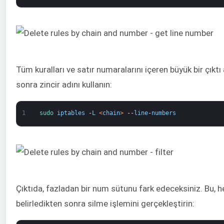
Tüm kuralları ve satır numaralarını içeren büyük bir çıktı
sonra zincir adını kullanın:
1
sudo 
iptables
-
L
<
chain
>
--
line
-
numbers
Çıktıda, fazladan bir num sütunu fark edeceksiniz. Bu, h
belirledikten sonra silme işlemini gerçekleştirin: