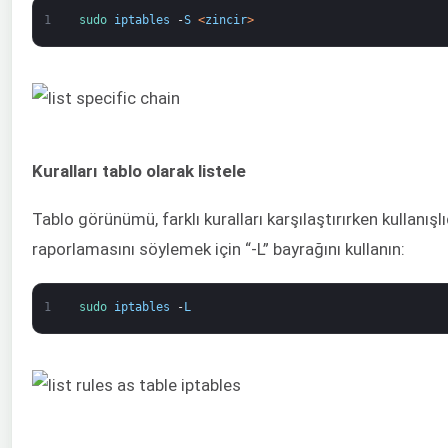
1
sudo 
iptables
-
S
<
zincir
>
Kuralları tablo olarak listele
Tablo görünümü, farklı kuralları karşılaştırırken kullanışlı
raporlamasını söylemek için “-L” bayrağını kullanın:
1
sudo 
iptables
-
L