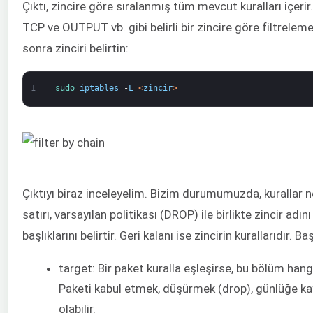
Çıktı, zincire göre sıralanmış tüm mevcut kuralları içerir
TCP ve OUTPUT vb. gibi belirli bir zincire göre filtrel
sonra zinciri belirtin:
1
sudo 
iptables
-
L
<
zincir
>
Çıktıyı biraz inceleyelim. Bizim durumumuzda, kurallar ne
satırı, varsayılan politikası (DROP) ile birlikte zincir adını
başlıklarını belirtir. Geri kalanı ise zincirin kurallarıdır. B
target: Bir paket kuralla eşleşirse, bu bölüm hang
Paketi kabul etmek, düşürmek (drop), günlüğe k
olabilir.