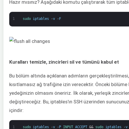
Hazır mısınız? Aşağıdaki komutu çalıştırarak tüm iptable
1
sudo 
iptables
-
v
-
F
Kuralları temizle, zincirleri sil ve tümünü kabul et
Bu bölüm altında açıklanan adımların gerçekleştirilmesi, g
kısıtlamasız ağ trafiğine izin verecektir. Önceki bölüm
yedeğinizin olmasını öneririz. İlk olarak, yerleşik zincirl
değiştireceğiz. Bu, iptables'ın SSH üzerinden sunucu
içindir:
1
sudo 
iptables
-
v
-
P
INPUT 
ACCEPT
&&
sudo 
iptables
-
v