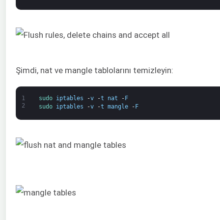
Şimdi, nat ve mangle tablolarını temizleyin:
1
sudo 
iptables
-
v
-
t
nat
-
F
2
sudo 
iptables
-
v
-
t
mangle
-
F