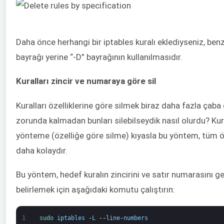
Daha önce herhangi bir iptables kuralı eklediyseniz, benz
bayrağı yerine “-D” bayrağının kullanılmasıdır.
Kuralları zincir ve numaraya göre sil
Kuralları özelliklerine göre silmek biraz daha fazla çaba g
zorunda kalmadan bunları silebilseydik nasıl olurdu? Kura
yönteme (özelliğe göre silme) kıyasla bu yöntem, tüm öz
daha kolaydır.
Bu yöntem, hedef kuralın zincirini ve satır numarasını g
belirlemek için aşağıdaki komutu çalıştırın:
1
sudo 
iptables
-
L
--
line
-
numbers