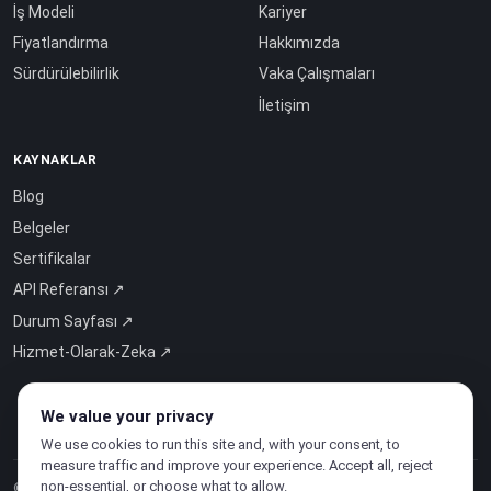
İş Modeli
Kariyer
Fiyatlandırma
Hakkımızda
Sürdürülebilirlik
Vaka Çalışmaları
İletişim
KAYNAKLAR
Blog
Belgeler
Sertifikalar
API Referansı ↗
Durum Sayfası ↗
Hizmet-Olarak-Zeka ↗
We value your privacy
We use cookies to run this site and, with your consent, to
measure traffic and improve your experience. Accept all, reject
non-essential, or choose what to allow.
© 2026 CloudSigma Holding AG.
Tüm hakları saklıdır
.