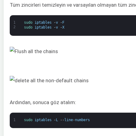
Tüm zincirleri temizleyin ve varsayılan olmayan tüm zincir
1
sudo 
iptables
-
v
-
F
2
sudo 
iptables
-
v
-
X
Ardından, sonuca göz atalım:
1
sudo 
iptables
-
L
--
line
-
numbers