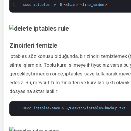
1
sudo 
iptables
-
v
-
D
<
chain
>
<
line_number
>
Zincirleri temizle
iptables söz konusu olduğunda, bir zinciri temizlemek (flu
silme işlemidir. Toplu kural silmeye ihtiyacınız varsa bu
gerçekleştirmeden önce, iptables-save kullanarak mevcut
ederiz. Bu, mevcut tüm zincirleri ve kuralları çıktı olarak 
dosyasına aktarılabilir:
1
sudo 
iptables
-
save
>
~
/
Desktop
/
iptables
-
backup
.
txt