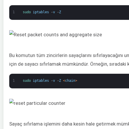
1
sudo 
iptables
-
v
-
Z
Bu komutun tüm zincirlerin sayaçlarını sıfırlayacağını un
için de sayacı sıfırlamak mümkündür. Örneğin, sıradaki k
1
sudo 
iptables
-
v
-
Z
<
chain
>
Sayaç sıfırlama işlemini daha kesin hale getirmek mümkündür