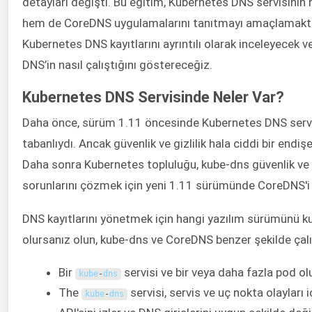
detayları değişti. Bu eğitim, Kubernetes DNS servisini
hem de CoreDNS uygulamalarını tanıtmayı amaçlamakta
Kubernetes DNS kayıtlarını ayrıntılı olarak inceleyecek 
DNS’in nasıl çalıştığını göstereceğiz.
Kubernetes DNS Servisinde Neler Var?
Daha önce, sürüm 1.11 öncesinde Kubernetes DNS serv
tabanlıydı. Ancak güvenlik ve gizlilik hala ciddi bir endiş
Daha sonra Kubernetes topluluğu, kube-dns güvenlik ve k
sorunlarını çözmek için yeni 1.11 sürümünde CoreDNS'i t
DNS kayıtlarını yönetmek için hangi yazılım sürümünü ku
olursanız olun, kube-dns ve CoreDNS benzer şekilde çalı
Bir
servisi ve bir veya daha fazla pod ol
kube
-
dns
The
servisi, servis ve uç nokta olayları 
kube
-
dns