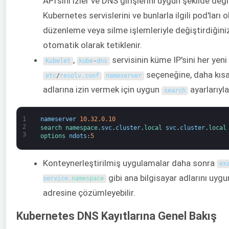
API'sini izler ve DNS girişlerini uygun şekilde değiş
Kubernetes servislerini ve bunlarla ilgili pod'ları 
düzenleme veya silme işlemleriyle değiştirdiğiniz
otomatik olarak tetiklenir.
,
servisinin küme IP'sini her yeni
Kubelet
kube
-
dns
seçeneğine, daha kısa
etc
/
resolv
.
conf
nameserver
adlarına izin vermek için uygun
ayarlarıyla 
search
1
nameserver
10.32.0.10
2
search 
namespace
.
svc
.
cluster
.
local 
svc
.
cluster
.
local
3
options 
ndots
:
5
Konteynerleştirilmiş uygulamalar daha sonra
ex
gibi ana bilgisayar adlarını uyg
service
.
namespace
adresine çözümleyebilir.
Kubernetes DNS Kayıtlarına Genel Bakış