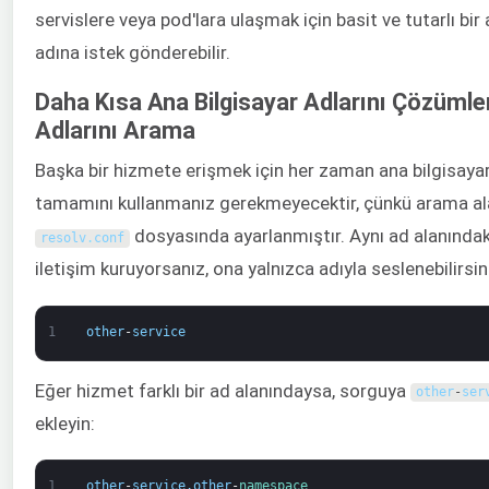
servislere veya pod'lara ulaşmak için basit ve tutarlı bir
adına istek gönderebilir.
Daha Kısa Ana Bilgisayar Adlarını Çözüml
Adlarını Arama
Başka bir hizmete erişmek için her zaman ana bilgisayar
tamamını kullanmanız gerekmeyecektir, çünkü arama ala
dosyasında ayarlanmıştır. Aynı ad alanındak
resolv
.
conf
iletişim kuruyorsanız, ona yalnızca adıyla seslenebilirsin
1
other
-
service
Eğer hizmet farklı bir ad alanındaysa, sorguya
other
-
ser
ekleyin:
1
other
-
service
.
other
-
namespace