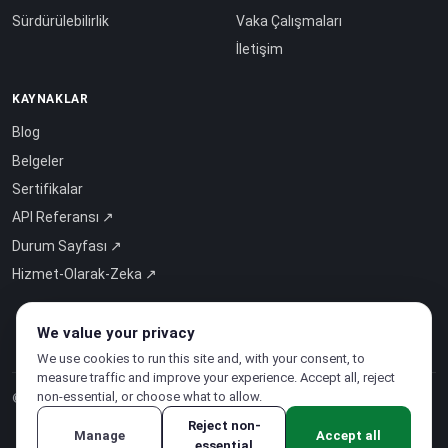
Sürdürülebilirlik
Vaka Çalışmaları
İletişim
KAYNAKLAR
Blog
Belgeler
Sertifikalar
API Referansı ↗
Durum Sayfası ↗
Hizmet-Olarak-Zeka ↗
We value your privacy
We use cookies to run this site and, with your consent, to
measure traffic and improve your experience. Accept all, reject
non-essential, or choose what to allow.
© 2026 CloudSigma Holding AG.
Tüm hakları saklıdır
.
Reject non-
Manage
Accept all
essential