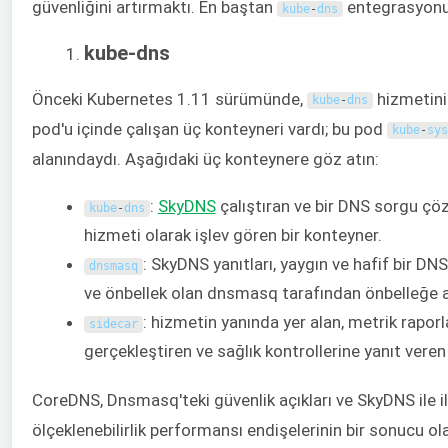
güvenliğini artırmaktı. En baştan
entegrasyonu 
kube
-
dns
kube-dns
Önceki Kubernetes 1.11 sürümünde,
hizmetini
kube
-
dns
pod'u içinde çalışan üç konteyneri vardı; bu pod
kube
-
sys
alanındaydı. Aşağıdaki üç konteynere göz atın:
:
SkyDNS
çalıştıran ve bir DNS sorgu ç
kube
-
dns
hizmeti olarak işlev gören bir konteyner.
: SkyDNS yanıtları, yaygın ve hafif bir DN
dnsmasq
ve önbellek olan dnsmasq tarafından önbelleğe al
: hizmetin yanında yer alan, metrik rapor
sidecar
gerçekleştiren ve sağlık kontrollerine yanıt veren
CoreDNS, Dnsmasq'teki güvenlik açıkları ve SkyDNS ile il
ölçeklenebilirlik performansı endişelerinin bir sonucu ol