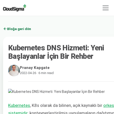
Bloğa geri dön
Kubernetes DNS Hizmeti: Yeni
Başlayanlar İçin Bir Rehber
Pranay Kapgate
2022-04-26 · 6 min read
Kubernetes
, K8s olarak da bilinen, açık kaynaklı bir
orkes
sistemidir
; konteynerleştirilmiş uygulamaların dağıtımın