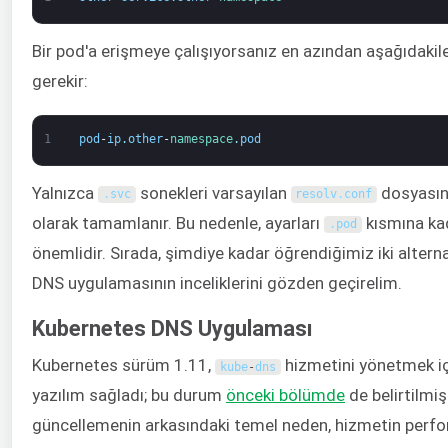
Bir pod'a erişmeye çalışıyorsanız en azından aşağıdakil
gerekir:
1
pod
-
ip
.
other
-
namespace
.
pod
Yalnızca
sonekleri varsayılan
dosyasın
.
svc
resolv
.
conf
olarak tamamlanır. Bu nedenle, ayarları
kısmına ka
.
pod
önemlidir. Sırada, şimdiye kadar öğrendiğimiz iki altern
DNS uygulamasının inceliklerini gözden geçirelim.
Kubernetes DNS Uygulaması
Kubernetes sürüm 1.11,
hizmetini yönetmek içi
kube
-
dns
yazılım sağladı; bu durum
önceki bölümde
de belirtilmiş
güncellemenin arkasındaki temel neden, hizmetin perfo