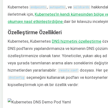
Kubernetes
,
, ve
hakkındaki
endpoints
autopaths
wildcards
ilerletmek için,
Kubernetes'in
kendi kümesinden
bölge ve
okumayı nasıl etkinleştirdiğine
dair bir kılavuzu inceleyin
Özelleştirme Özellikleri
Kubernetes, Kubernetes
DNS hizmetini özelleştirme
öze
DNS pod'larını yapılandırmanıza ve kümenin DNS çözüm
özelleştirmenize olanak tanır. Yöneticiler, yukarı akış ad
veya şurada tanımlanan arama alanı soneklerini değişti
hizmetlerden yararlanabilir:
dosyası. Her şe
resolv
.
conf
seçeneğini kullanarak pod'ları ve konteynerler
dnsConfig
kişiselleştirmek için ek bir özellik vardır: