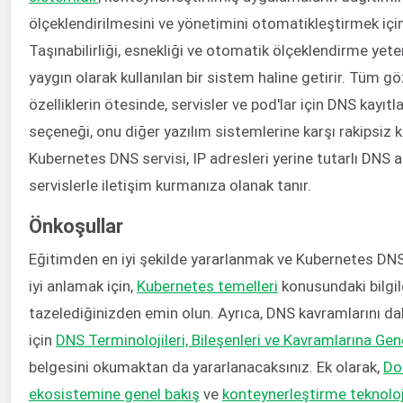
ölçeklendirilmesini ve yönetimini otomatikleştirmek için k
Taşınabilirliği, esnekliği ve otomatik ölçeklendirme yete
yaygın olarak kullanılan bir sistem haline getirir. Tüm g
özelliklerin ötesinde, servisler ve pod'lar için DNS kayıt
seçeneği, onu diğer yazılım sistemlerine karşı rakipsiz kı
Kubernetes DNS servisi, IP adresleri yerine tutarlı DNS a
servislerle iletişim kurmanıza olanak tanır.
Önkoşullar
Eğitimden en iyi şekilde yararlanmak ve Kubernetes DNS
iyi anlamak için,
Kubernetes temelleri
konusundaki bilgile
tazelediğinizden emin olun. Ayrıca, DNS kavramlarını da
için
DNS Terminolojileri, Bileşenleri ve Kavramlarına Gen
belgesini okumaktan da yararlanacaksınız. Ek olarak,
Do
ekosistemine genel bakış
ve
konteynerleştirme teknoloj