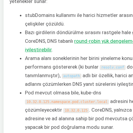
yetenekler sunar:
stubDomains kullanımı ile harici hizmetler arasın
çelişkiler çözüldü.
Bazı girdilerin döndürülme sırasını rastgele hale 
CoreDNS, DNS tabanlı
round-robin yük dengelem
iyileştirebilir
.
Arama alanı soneklerinin her birini yineleme kon
performans göstererek (ki bunlar
do
resolv
.
conf
tanımlanmıştır),
adlı bir özellik, harici a
autopath
adlarını çözümlerken DNS yanıt sürelerini iyileştire
Pod mevcut olmasa bile, kube-dns
adresini 
10.32.0.125.namespace.pod.cluster.local
çözümleyecektir
. CoreDNS, yalnızca
10.32.0.125
adresine ve ad alanına sahip bir pod mevcutsa
yapacak bir pod doğrulama modu sunar.