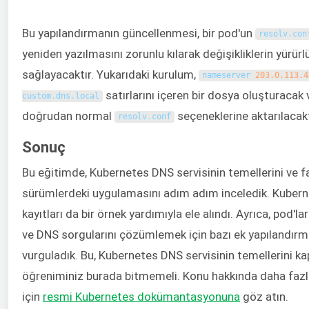
Bu yapılandırmanın güncellenmesi, bir pod'un
resolv
.
con
yeniden yazılmasını zorunlu kılarak değişikliklerin yürür
sağlayacaktır. Yukarıdaki kurulum,
nameserver
203.0.113.4
satırlarını içeren bir dosya oluşturacak 
custom
.
dns
.
local
doğrudan normal
seçeneklerine aktarılacakt
resolv
.
conf
Sonuç
Bu eğitimde, Kubernetes DNS servisinin temellerini ve fa
sürümlerdeki uygulamasını adım adım inceledik. Kuber
kayıtları da bir örnek yardımıyla ele alındı. Ayrıca, pod'la
ve DNS sorgularını çözümlemek için bazı ek yapılandırm
vurguladık. Bu, Kubernetes DNS servisinin temellerini ka
öğreniminiz burada bitmemeli. Konu hakkında daha fazl
için
resmi Kubernetes dokümantasyonuna
göz atın.