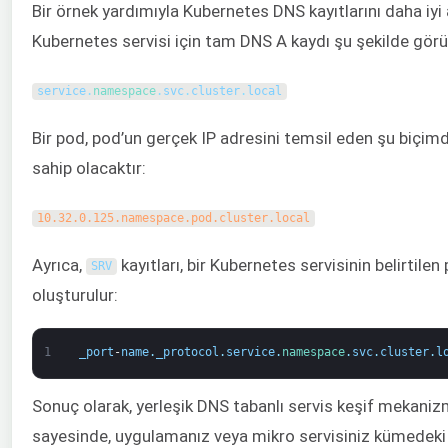
Bir örnek yardımıyla Kubernetes DNS kayıtlarını daha iyi 
Kubernetes servisi için tam DNS A kaydı şu şekilde görü
service
.
namespace
.
svc
.
cluster
.
local
Bir pod, pod’un gerçek IP adresini temsil eden şu biçim
sahip olacaktır:
10.32.0.125.namespace.pod.cluster.local
Ayrıca,
kayıtları, bir Kubernetes servisinin belirtilen p
SRV
oluşturulur:
1
_port
-
name
.
_protocol
.
service
.
namespace
.
svc
.
cluster
.
l
Sonuç olarak, yerleşik DNS tabanlı servis keşif mekaniz
sayesinde, uygulamanız veya mikro servisiniz kümedeki