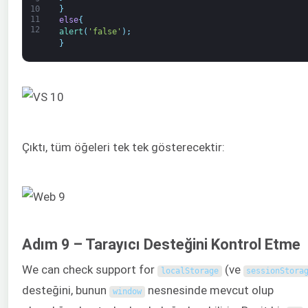
}
10
11
else
{
12
alert
(
'false'
)
;
}
Çıktı, tüm öğeleri tek tek gösterecektir:
Adım 9 – Tarayıcı Desteğini Kontrol Etme
We can check support for
(ve
localStorage
sessionStora
desteğini, bunun
nesnesinde mevcut olup
window