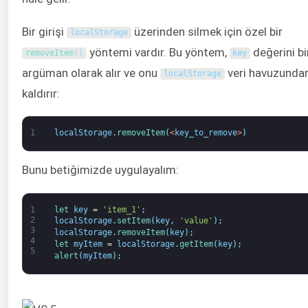
Bir girişi
üzerinden silmek için özel bir
localStorage
yöntemi vardır. Bu yöntem,
değerini bi
removeItem
(
)
key
argüman olarak alır ve onu
veri havuzunda
localStorage
kaldırır:
1
localStorage
.
removeItem
(
<
key_to_remove
>
)
Bunu betiğimizde uygulayalım:
1
let 
key
=
'item_1'
;
2
localStorage
.
setItem
(
key
,
'value'
)
;
3
localStorage
.
removeItem
(
key
)
;
4
let 
myItem
=
localStorage
.
getItem
(
key
)
;
5
alert
(
myItem
)
;