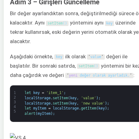
Adım 3 – Girişleri Güncelleme
Bir değer ayarlandıktan sonra, değiştirilmediği sürece ö
kalacaktır. Aynı
yöntemini aynı
üzerinde
setItem
(
)
key
tekrar kullanırsak, eski değerin yerini otomatik olarak ye
alacaktır.
Aşağıdaki örnekte,
ilk olarak
değeri ile
key
‘
value
’
başlatılır. Bir sonraki satırda,
yöntemini bir ke
setItem
(
)
daha çağırdık ve değeri
:
‘
yeni
değer olarak ayarladık.
’
1
let 
key
=
'item_1'
;
2
localStorage
.
setItem
(
key
,
'value'
)
;
3
localStorage
.
setItem
(
key
,
'new value'
)
;
4
let 
myItem
=
localStorage
.
getItem
(
key
)
;
5
alert
(
myItem
)
;