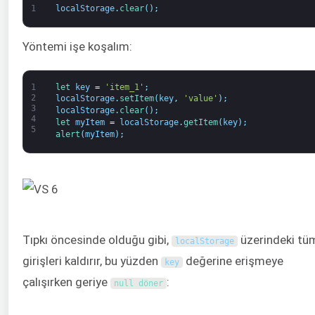
1
localStorage
.
clear
(
)
;
Yöntemi işe koşalım:
1
let 
key
=
'item_1'
;
2
localStorage
.
setItem
(
key
,
'value'
)
;
3
localStorage
.
clear
(
)
;
4
let 
myItem
=
localStorage
.
getItem
(
key
)
;
5
alert
(
myItem
)
;
Tıpkı öncesinde olduğu gibi,
üzerindeki tü
localStorage
girişleri kaldırır, bu yüzden
değerine erişmeye
key
çalışırken geriye
:
null döner