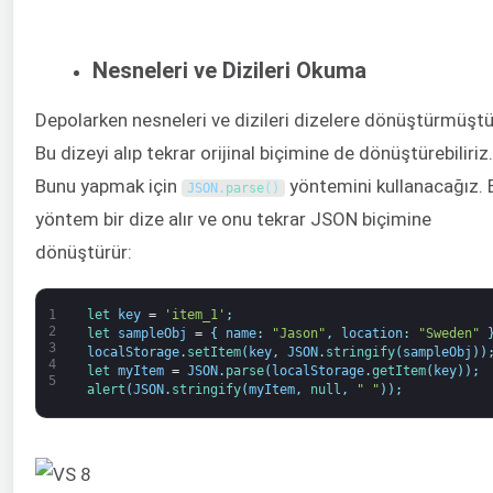
Nesneleri ve Dizileri Okuma
Depolarken nesneleri ve dizileri dizelere dönüştürmüştü
Bu dizeyi alıp tekrar orijinal biçimine de dönüştürebiliriz.
Bunu yapmak için
yöntemini kullanacağız. 
JSON
.
parse
(
)
yöntem bir dize alır ve onu tekrar JSON biçimine
dönüştürür:
1
let 
key
=
'item_1'
;
2
let 
sampleObj
=
{
name
:
"Jason"
,
location
:
"Sweden"
3
localStorage
.
setItem
(
key
,
JSON
.
stringify
(
sampleObj
)
)
4
let 
myItem
=
JSON
.
parse
(
localStorage
.
getItem
(
key
)
)
;
5
alert
(
JSON
.
stringify
(
myItem
,
null
,
" "
)
)
;