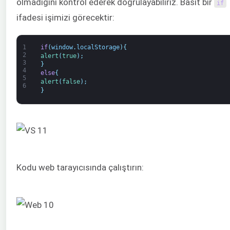
olmadığını kontrol ederek doğrulayabiliriz. Basit bir
if
ifadesi işimizi görecektir:
1
if
(
window
.
localStorage
)
{
2
alert
(
true
)
;
3
}
4
else
{
5
alert
(
false
)
;
6
}
Kodu web tarayıcısında çalıştırın: