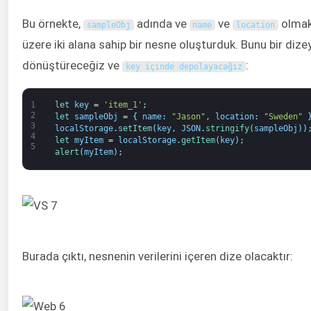
Bu örnekte,
adında ve
ve
olma
sampleObj
name
location
üzere iki alana sahip bir nesne oluşturduk. Bunu bir dize
dönüştüreceğiz ve
:
key içinde depolayacağız
1
let 
key
=
'item_1'
;
2
let 
sampleObj
=
{
name
:
"Jason"
,
location
:
"Sweden"
3
localStorage
.
setItem
(
key
,
JSON
.
stringify
(
sampleObj
)
)
4
let 
myItem
=
localStorage
.
getItem
(
key
)
;
5
alert
(
myItem
)
;
Burada çıktı, nesnenin verilerini içeren dize olacaktır: