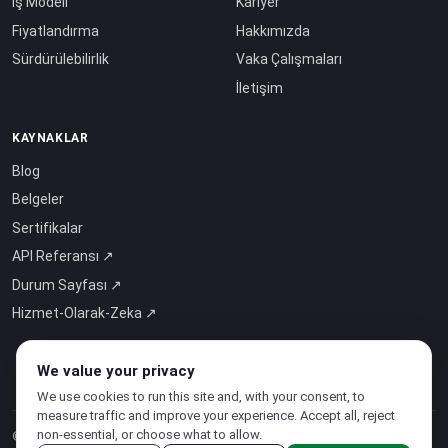
İş Modeli
Kariyer
Fiyatlandırma
Hakkımızda
Sürdürülebilirlik
Vaka Çalışmaları
İletişim
KAYNAKLAR
Blog
Belgeler
Sertifikalar
API Referansı ↗
Durum Sayfası ↗
Hizmet-Olarak-Zeka ↗
We value your privacy
We use cookies to run this site and, with your consent, to
measure traffic and improve your experience. Accept all, reject
non-essential, or choose what to allow.
© 2026 CloudSigma Holding AG.
Tüm hakları saklıdır
.