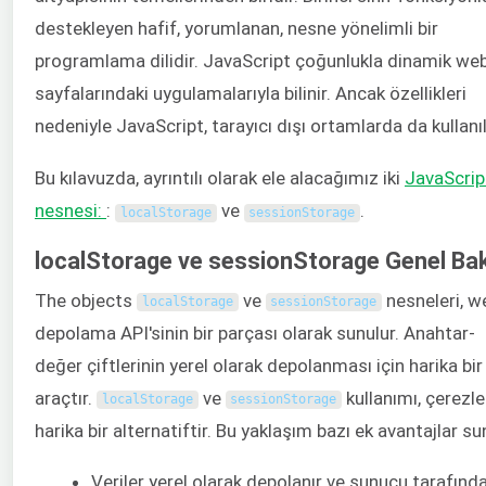
destekleyen hafif, yorumlanan, nesne yönelimli bir
programlama dilidir. JavaScript çoğunlukla dinamik we
sayfalarındaki uygulamalarıyla bilinir. Ancak özellikleri
nedeniyle JavaScript, tarayıcı dışı ortamlarda da kullanılı
Bu kılavuzda, ayrıntılı olarak ele alacağımız iki
JavaScrip
nesnesi:
:
ve
.
localStorage
sessionStorage
localStorage ve sessionStorage Genel Ba
The objects
ve
nesneleri, w
localStorage
sessionStorage
depolama API'sinin bir parçası olarak sunulur. Anahtar-
değer çiftlerinin yerel olarak depolanması için harika bir
araçtır.
ve
kullanımı, çerezle
localStorage
sessionStorage
harika bir alternatiftir. Bu yaklaşım bazı ek avantajlar su
Veriler yerel olarak depolanır ve sunucu tarafınd