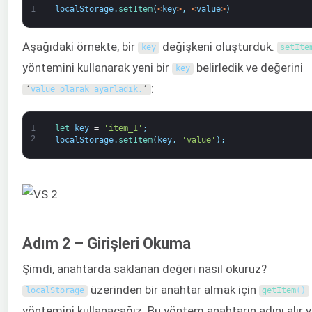
1
localStorage
.
setItem
(
<
key
>
,
<
value
>
)
Aşağıdaki örnekte, bir
değişkeni oluşturduk.
key
setIte
yöntemini kullanarak yeni bir
belirledik ve değerini
key
:
‘
value olarak ayarladık.
’
1
let 
key
=
'item_1'
;
2
localStorage
.
setItem
(
key
,
'value'
)
;
Adım 2 – Girişleri Okuma
Şimdi, anahtarda saklanan değeri nasıl okuruz?
üzerinden bir anahtar almak için
localStorage
getItem
(
)
yöntemini kullanacağız. Bu yöntem anahtarın adını alır 