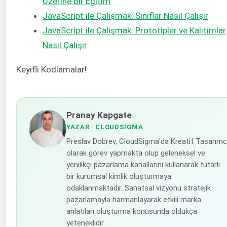
Üzerine Bir Eğitim
JavaScript ile Çalışmak: Sınıflar Nasıl Çalışır
JavaScript ile Çalışmak: Prototipler ve Kalıtımlar
Nasıl Çalışır
Keyifli Kodlamalar!
Pranay Kapgate
YAZAR
· CLOUDSIGMA
Preslav Dobrev, CloudSigma'da Kreatif Tasarımc
olarak görev yapmakta olup geleneksel ve
yenilikçi pazarlama kanallarını kullanarak tutarlı
bir kurumsal kimlik oluşturmaya
odaklanmaktadır. Sanatsal vizyonu stratejik
pazarlamayla harmanlayarak etkili marka
anlatıları oluşturma konusunda oldukça
yeteneklidir.