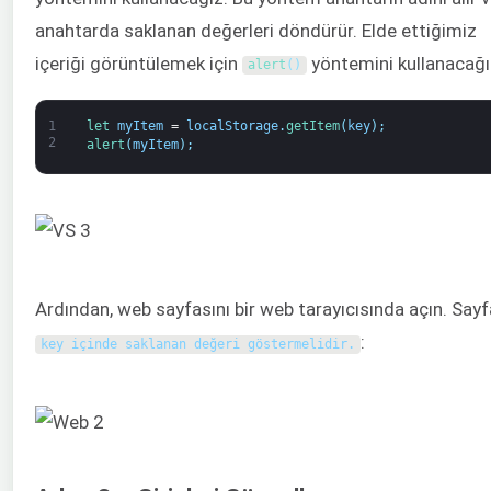
anahtarda saklanan değerleri döndürür. Elde ettiğimiz
içeriği görüntülemek için
yöntemini kullanacağı
alert
(
)
1
let 
myItem
=
localStorage
.
getItem
(
key
)
;
2
alert
(
myItem
)
;
Ardından, web sayfasını bir web tarayıcısında açın. Sayf
:
key içinde saklanan değeri göstermelidir.