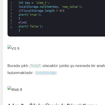
1
let 
key
=
'item_1'
;
2
localStorage
.
setItem
(
key
,
'new_value'
)
;
3
if
(
localStorage
.
length
>
0
)
{
4
alert
(
'true'
)
;
5
}
6
else
{
7
alert
(
'false'
)
;
8
}
Burada çıktı
olacaktır çünkü şu nesnede bir anah
‘
true
’
bulunmaktadır:
:
localStorage