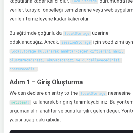
kapatılana kadar kalıcı olur.
durumunda ise
localStorage
veriler, tarayıcı önbelleği temizlenene veya web uygula
verileri temizleyene kadar kalıcı olur.
Bu eğitimde çoğunlukla
üzerine
localStorage
odaklanacağız. Ancak,
için sözdizimi aynı
sessionStorage
localStorage kullanarak anahtar/değer çiftlerini nasıl 
oluşturacağınızı, okuyacağınızı ve güncelleyeceğinizi 
.
göstereceğiz.
Adım 1 – Giriş Oluşturma
We can declare an entry to the
nesnesine
localStorage
kullanarak bir giriş tanımlayabiliriz. Bu yöntem
setItem
(
)
argüman alır: anahtar ve buna karşılık gelen değer. Yön
yapısı aşağıdaki gibidir: