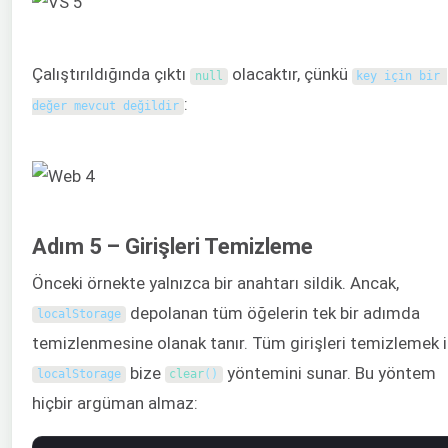
Çalıştırıldığında çıktı
olacaktır, çünkü
null
key için bir 
:
değer mevcut değildir
Adım 5 – Girişleri Temizleme
Önceki örnekte yalnızca bir anahtarı sildik. Ancak,
depolanan tüm öğelerin tek bir adımda
localStorage
temizlenmesine olanak tanır. Tüm girişleri temizlemek i
bize
yöntemini sunar. Bu yöntem
localStorage
clear
(
)
hiçbir argüman almaz: