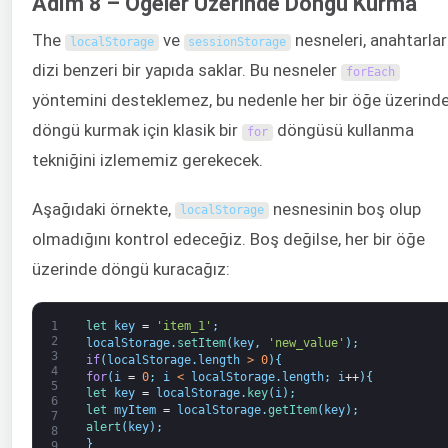
Adım 8 – Öğeler Üzerinde Döngü Kurma
The
ve
nesneleri, anahtarlar
localStorage
sessionStorage
dizi benzeri bir yapıda saklar. Bu nesneler
forEach
yöntemini desteklemez, bu nedenle her bir öğe üzerind
döngü kurmak için klasik bir
döngüsü kullanma
for
tekniğini izlememiz gerekecek.
Aşağıdaki örnekte,
nesnesinin boş olup
localStorage
olmadığını kontrol edeceğiz. Boş değilse, her bir öğe
üzerinde döngü kuracağız:
1
let 
key
=
'item_1'
;
2
localStorage
.
setItem
(
key
,
'new_value'
)
;
3
if
(
localStorage
.
length
>
0
)
{
4
for
(
i
=
0
;
i
<
localStorage
.
length
;
i
++
)
{
5
let 
key
=
localStorage
.
key
(
i
)
;
6
let 
myItem
=
localStorage
.
getItem
(
key
)
;
7
alert
(
key
)
;
8
}
9