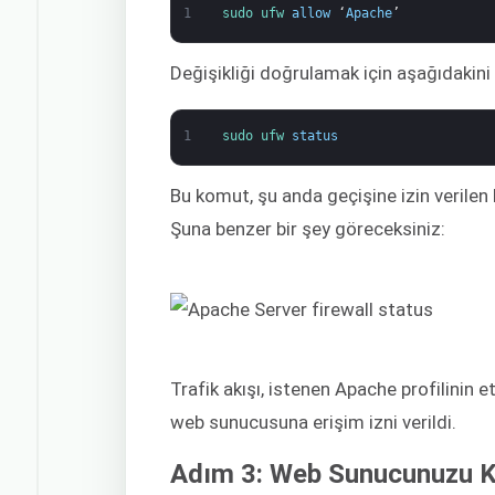
1
sudo 
ufw 
allow
‘
Apache
’
Değişikliği doğrulamak için aşağıdakini 
1
sudo 
ufw 
status
Bu komut, şu anda geçişine izin verilen 
Şuna benzer bir şey göreceksiniz:
Trafik akışı, istenen Apache profilinin e
web sunucusuna erişim izni verildi.
Adım 3: Web Sunucunuzu K