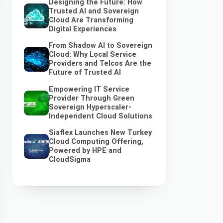
Designing the Future: How
Trusted AI and Sovereign
Cloud Are Transforming
Digital Experiences
From Shadow AI to Sovereign
Cloud: Why Local Service
Providers and Telcos Are the
Future of Trusted AI
Empowering IT Service
Provider Through Green
Sovereign Hyperscaler-
Independent Cloud Solutions
Siaflex Launches New Turkey
Cloud Computing Offering,
Powered by HPE and
CloudSigma