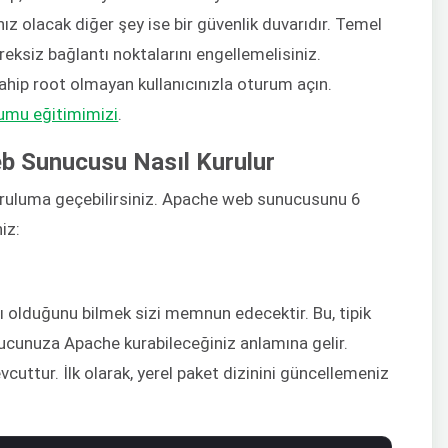
nız olacak diğer şey ise bir güvenlik duvarıdır. Temel
reksiz bağlantı noktalarını engellemelisiniz.
hip root olmayan kullanıcınızla oturum açın.
umu eğitimimizi
.
b Sunucusu Nasıl Kurulur
 kuruluma geçebilirsiniz. Apache web sunucusunu 6
iz:
ı olduğunu bilmek sizi memnun edecektir. Bu, tipik
nucunuza Apache kurabileceğiniz anlamına gelir.
cuttur. İlk olarak, yerel paket dizinini güncellemeniz