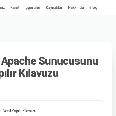
miz
Kanıt
İçgörüler
Kaynaklar
Hakkında
Blog
e Apache Sunucusunu
ılır Kılavuzu