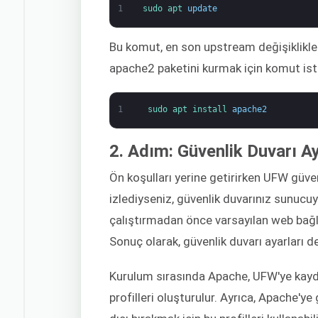
1
sudo 
apt 
update
Bu komut, en son upstream değişiklikler
apache2 paketini kurmak için komut is
1
sudo 
apt 
install 
apache2
2. Adım: Güvenlik Duvarı Ay
Ön koşulları yerine getirirken UFW güven
izlediyseniz, güvenlik duvarınız sunucuy
çalıştırmadan önce varsayılan web bağl
Sonuç olarak, güvenlik duvarı ayarları de
Kurulum sırasında Apache, UFW'ye kayd
profilleri oluşturulur. Ayrıca, Apache'ye