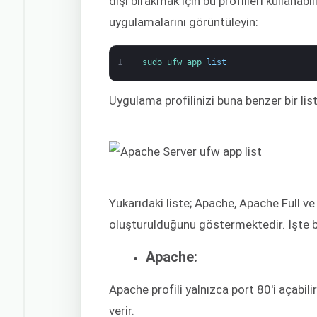
dışı bırakmak için bu profilleri kullanab
uygulamalarını görüntüleyin:
1
sudo 
ufw 
app 
list
Uygulama profilinizi buna benzer bir li
Yukarıdaki liste; Apache, Apache Full 
oluşturulduğunu göstermektedir. İşte bu p
Apache:
Apache profili yalnızca port 80'i açabil
verir.