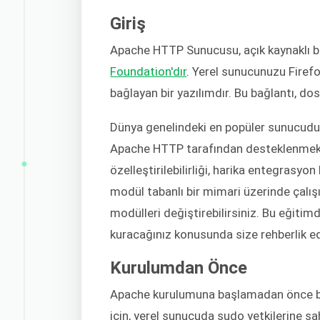
Giriş
Apache HTTP Sunucusu, açık kaynaklı bi
Foundation'dır
. Yerel sunucunuzu Firef
bağlayan bir yazılımdır. Bu bağlantı, dos
Dünya genelindeki en popüler sunucudur
Apache HTTP tarafından desteklenmekte
özelleştirilebilirliği, harika entegrasy
modül tabanlı bir mimari üzerinde çalışı
modülleri değiştirebilirsiniz. Bu eğit
kuracağınız konusunda size rehberlik e
Kurulumdan Önce
Apache kurulumuna başlamadan önce baz
için, yerel sunucuda sudo yetkilerine sa