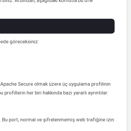
ilirsiniz. Ardından, aşağıdaki komutla bu ufw
stede göreceksiniz:
ve Apache Secure olmak üzere üç uygulama profilinin
rofillerin her biri hakkında bazı yararlı ayrıntılar:
ir. Bu port, normal ve şifrelenmemiş web trafiğine izin