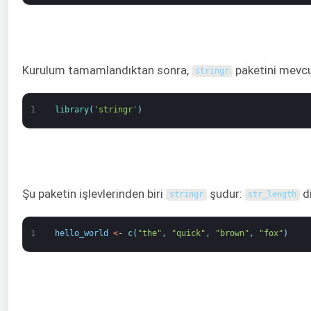
Kurulum tamamlandıktan sonra,
paketini mevcu
stringr
1
library
(
'stringr'
)
Şu paketin işlevlerinden biri
şudur:
di
stringr
str_length
1
hello_world
<
-
c
(
"the"
,
"quick"
,
"brown"
,
"fox"
)