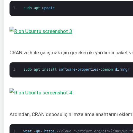
1
sudo 
apt 
update
CRAN ve R ile çalışmak için gereken iki yardımcı paket v
1
sudo 
apt 
install 
software
-
properties
-
common 
dirmngr
Ardından, CRAN deposu için imzalama anahtarını eklememi
1
wget
-
qO
-
https
:
//cloud.r-project.org/bin/linux/ubun