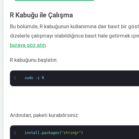
R Kabuğu ile Çalışma
Bu bölümde, R kabuğunun kullanımına dair basit bir göst
dizelerle çalışmayı olabildiğince basit hale getirmek için 
buraya göz atın
.
R kabuğunu başlatın:
1
sudo
-
i
R
Ardından, paketi kurabilirsiniz:
1
install
.
packages
(
"stringr"
)