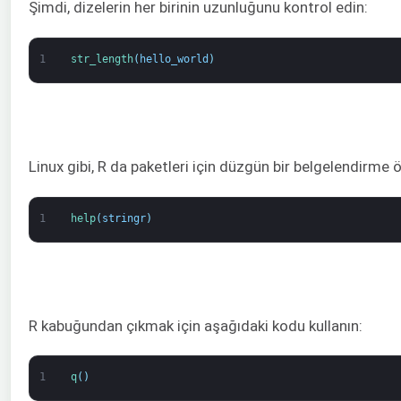
Şimdi, dizelerin her birinin uzunluğunu kontrol edin:
1
str_length
(
hello_world
)
Linux gibi, R da paketleri için düzgün bir belgelendirme ö
1
help
(
stringr
)
R kabuğundan çıkmak için aşağıdaki kodu kullanın:
1
q
(
)