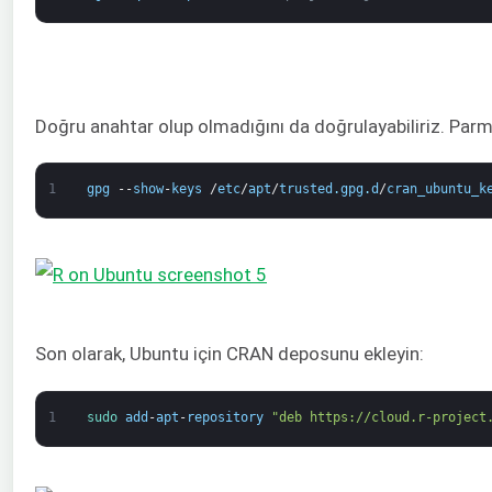
Doğru anahtar olup olmadığını da doğrulayabiliriz. Parma
1
gpg
--
show
-
keys
/
etc
/
apt
/
trusted
.
gpg
.
d
/
cran_ubuntu_k
Son olarak, Ubuntu için CRAN deposunu ekleyin:
1
sudo 
add
-
apt
-
repository
"deb https://cloud.r-project