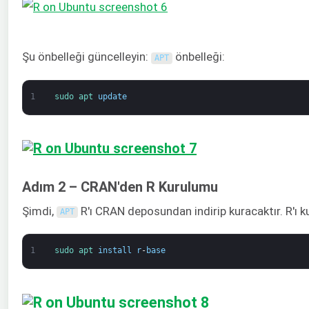
Şu önbelleği güncelleyin:
önbelleği:
APT
1
sudo 
apt 
update
Adım 2 – CRAN'den R Kurulumu
Şimdi,
R'ı CRAN deposundan indirip kuracaktır. R'ı k
APT
1
sudo 
apt 
install
r
-
base