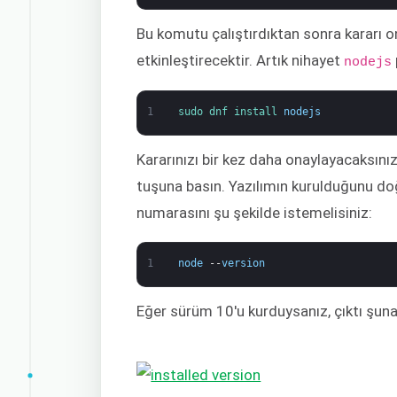
Bu komutu çalıştırdıktan sonra kararı o
etkinleştirecektir. Artık nihayet
nodejs
1
sudo 
dnf 
install 
nodejs
Kararınızı bir kez daha onaylayacaksını
tuşuna basın. Yazılımın kurulduğunu do
numarasını şu şekilde istemelisiniz:
1
node
--
version
Eğer sürüm 10'u kurduysanız, çıktı şuna