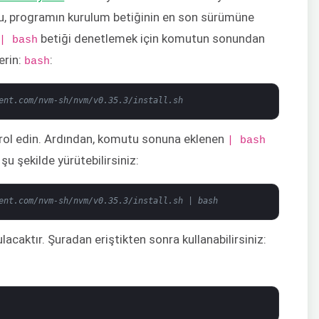
, programın kurulum betiğinin en son sürümüne
betiği denetlemek için komutun sonundan
| bash
erin:
:
bash
ent.com/nvm-sh/nvm/v0.35.3/install.sh
ontrol edin. Ardından, komutu sonuna eklenen
| bash
şu şekilde yürütebilirsiniz:
ent.com/nvm-sh/nvm/v0.35.3/install.sh | bash
lacaktır. Şuradan eriştikten sonra kullanabilirsiniz: