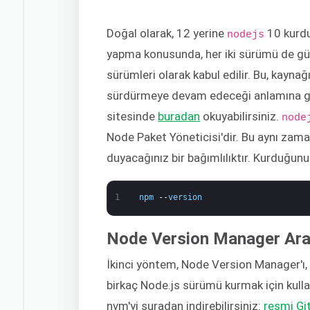
Doğal olarak, 12 yerine
10 kurdu
nodejs
yapma konusunda, her iki sürümü de güv
sürümleri olarak kabul edilir. Bu, kayn
sürdürmeye devam edeceği anlamına geli
sitesinde
buradan
okuyabilirsiniz.
node
Node Paket Yöneticisi'dir. Bu aynı za
duyacağınız bir bağımlılıktır. Kurduğu
1
npm
--
version
Node Version Manager Arac
İkinci yöntem, Node Version Manager'ı,
birkaç Node.js sürümü kurmak için kullanab
nvm'yi şuradan indirebilirsiniz:
resmi Gi