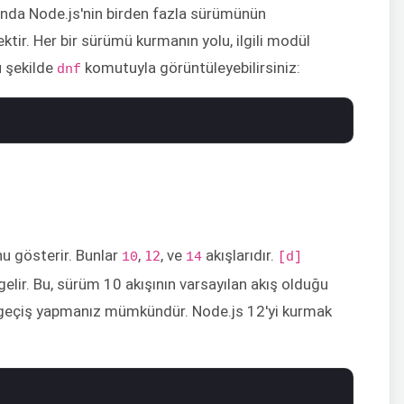
nda Node.js'nin birden fazla sürümünün
ir. Her bir sürümü kurmanın yolu, ilgili modül
u şekilde
komutuyla görüntüleyebilirsiniz:
dnf
nu gösterir. Bunlar
,
, ve
akışlarıdır.
12
10
14
[d]
elir. Bu, sürüm 10 akışının varsayılan akış olduğu
a geçiş yapmanız mümkündür. Node.js 12'yi kurmak