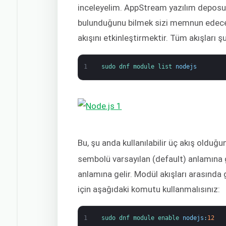
inceleyelim. AppStream yazılım deposu
bulunduğunu bilmek sizi memnun edecekt
akışını etkinleştirmektir. Tüm akışları ş
1
sudo 
dnf 
module 
list 
nodejs
Bu, şu anda kullanılabilir üç akış olduğu
sembolü varsayılan (default) anlamına g
anlamına gelir. Modül akışları arasınd
için aşağıdaki komutu kullanmalısınız:
1
sudo 
dnf 
module 
enable 
nodejs
:
12