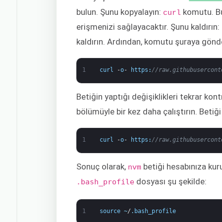
bulun. Şunu kopyalayın:
komutu. Bu
curl
erişmenizi sağlayacaktır. Şunu kaldırın:
kaldırın. Ardından, komutu şuraya gönd
1
curl
-
o
-
https
:
//raw.githubusercont
Betiğin yaptığı değişiklikleri tekrar k
bölümüyle bir kez daha çalıştırın. Betiği 
1
curl
-
o
-
https
:
//raw.githubusercont
Sonuç olarak,
betiği hesabınıza kuru
nvm
dosyası şu şekilde:
.bash_profile
1
source
~
/
.
bash_profile