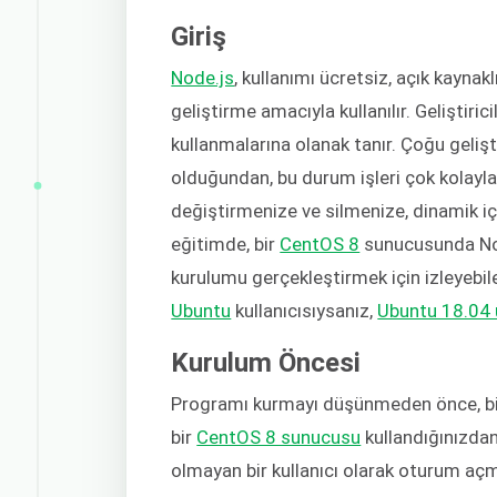
Giriş
Node.js
, kullanımı ücretsiz, açık kaynak
geliştirme amacıyla kullanılır. Geliştir
kullanmalarına olanak tanır. Çoğu gelişt
olduğundan, bu durum işleri çok kolayl
değiştirmenize ve silmenize, dinamik iç
eğitimde, bir
CentOS 8
sunucusunda Node
kurulumu gerçekleştirmek için izleyebilec
Ubuntu
kullanıcısıysanız,
Ubuntu 18.04 ü
Kurulum Öncesi
Programı kurmayı düşünmeden önce, birk
bir
CentOS 8 sunucusu
kullandığınızdan
olmayan bir kullanıcı olarak oturum aç