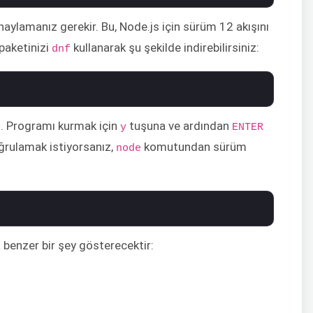
naylamanız gerekir. Bu, Node.js için sürüm 12 akışını
paketinizi
kullanarak şu şekilde indirebilirsiniz:
dnf
z. Programı kurmak için
tuşuna ve ardından
y
ENTER
ğrulamak istiyorsanız,
komutundan sürüm
node
 benzer bir şey gösterecektir: