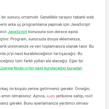
lı bir sunucu ortamıdır. Genellikle tarayıcı tabanlı web
icilerin arka uç programlama yapmak için JavaScript
irici
JavaScript
konusuna son derece aşina
aştırır. Program; sunucuda dosya eklemenize,
erik üretmenize ve veri toplamanıza olanak tanır. Bu
.js'yi nasıl kurabileceğinizi tartışacağız. Bu
eğiniz tüm farklı yolları ele alacağız. Eğer bir
zerine Node.js'nin nasıl kurulacağını buradan
.
aç ön koşulu yerine getirmeniz gerekir. Örneğin,
 emin olmalısınız. Ayrıca,
yetkisine sahip, root
sudo
manız gerekir. Bunu ayarlamanıza yardımcı olması