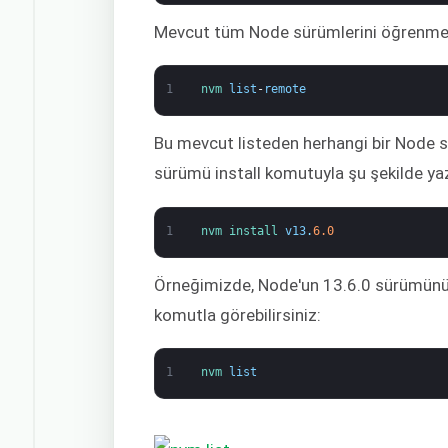
Mevcut tüm Node sürümlerini öğrenmek 
1
nvm 
list
-
remote
Bu mevcut listeden herhangi bir Node sü
sürümü install komutuyla şu şekilde ya
1
nvm 
install 
v13
.
6.0
Örneğimizde, Node'un 13.6.0 sürümünü 
komutla görebilirsiniz:
1
nvm 
list