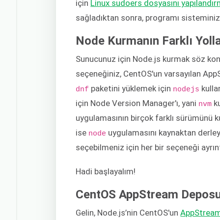
için
Linux sudoers dosyasını yapılandı
sağladıktan sonra, programı sisteminiz
Node Kurmanın Farklı Yolla
Sunucunuz için Node.js kurmak söz konu
seçeneğiniz, CentOS'un varsayılan Ap
paketini yüklemek için
kulla
dnf
nodejs
için Node Version Manager'ı, yani
ku
nvm
uygulamasının birçok farklı sürümünü ku
ise
uygulamasını kaynaktan derleyi
node
seçebilmeniz için her bir seçeneği ayrınt
Hadi başlayalım!
CentOS AppStream Deposun
Gelin, Node.js’nin CentOS'un
AppStrea