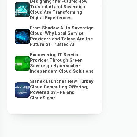
Designing the Future: How
Trusted AI and Sovereign
Cloud Are Transforming
Digital Experiences
From Shadow AI to Sovereign
Cloud: Why Local Service
Providers and Telcos Are the
Future of Trusted AI
Empowering IT Service
Provider Through Green
Sovereign Hyperscaler-
Independent Cloud Solutions
Siaflex Launches New Turkey
Cloud Computing Offering,
Powered by HPE and
CloudSigma