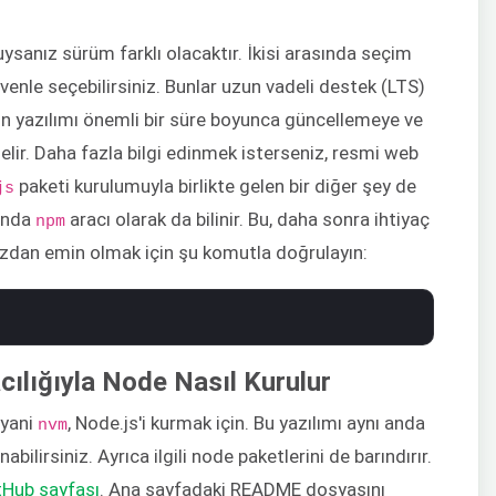
ysanız sürüm farklı olacaktır. İkisi arasında seçim
enle seçebilirsiniz. Bunlar uzun vadeli destek (LTS)
ağın yazılımı önemli bir süre boyunca güncellemeye ve
r. Daha fazla bilgi edinmek isterseniz, resmi web
paketi kurulumuyla birlikte gelen bir diğer şey de
js
manda
aracı olarak da bilinir. Bu, daha sonra ihtiyaç
npm
nuzdan emin olmak için şu komutla doğrulayın:
ılığıyla Node Nasıl Kurulur
 yani
, Node.js'i kurmak için. Bu yazılımı aynı anda
nvm
ilirsiniz. Ayrıca ilgili node paketlerini de barındırır.
tHub sayfası
. Ana sayfadaki README dosyasını