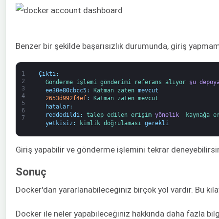
Benzer bir şekilde başarısızlık durumunda, giriş yapmam
1
Çıktı
:
2
Gönderme işlemi 
gönderimi 
referans alıyor 
şu depoy
3
ee30e80cbcc5
:
Katman 
zaten 
mevcut
4
2653d992f4ef
:
Katman 
zaten 
mevcut
5
hatalar
:
6
reddedildi
:
talep edilen 
erişim 
yönelik 
kaynağa 
e
7
yetkisiz
:
kimlik doğrulaması 
gerekli
Giriş yapabilir ve gönderme işlemini tekrar deneyebilirsi
Sonuç
Docker'dan yararlanabileceğiniz birçok yol vardır. Bu kıl
Docker ile neler yapabileceğiniz hakkında daha fazla bilg