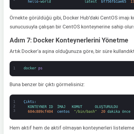
hello
-
world                
latest  
bf756fb1ae65
1
Örnekte görüldüğü gibi, Docker Hub'daki CentOS imajı ku
sunucusuyla çalışan bir CentOS konteynerine sahip olur
Adım 7: Docker Konteynerlerini Yönetme
Artık Docker’a aşina olduğunuza göre, bir süre kullandıkt
1
docker 
ps
Buna benzer bir çıktı görmelisiniz:
1
Çıktı
:
2
KONTEYNER 
ID  
İMAJ   
KOMUT      
OLUŞTURULDU       
3
604c889cf404
centos
"/bin/bash"
20
dakika 
önce 
Hem aktif hem de aktif olmayan konteynerleri listelemek 