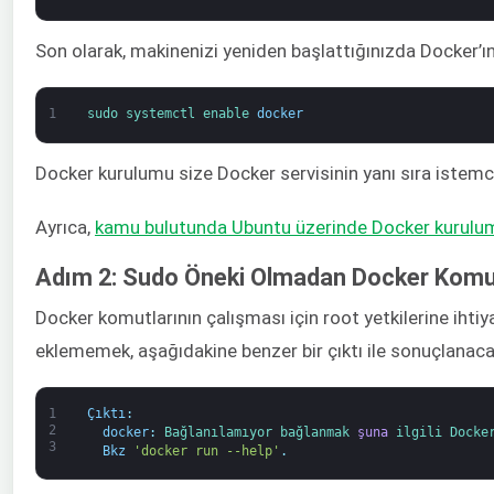
Son olarak, makinenizi yeniden başlattığınızda Docker’ı
1
sudo 
systemctl 
enable 
docker
Docker kurulumu size Docker servisinin yanı sıra istemci
Ayrıca,
kamu bulutunda Ubuntu üzerinde Docker kurulumu 
Adım 2: Sudo Öneki Olmadan Docker Komut
Docker komutlarının çalışması için root yetkilerine ihti
eklememek, aşağıdakine benzer bir çıktı ile sonuçlanaca
1
Çıktı
:
2
docker
:
Bağlanılamıyor 
bağlanmak 
şuna
ilgili 
Docke
3
Bkz
'docker run --help'
.