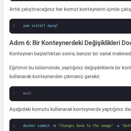
Artık çalıştıracağınız her komut konteynerin içinde çal
1
yum 
install 
mysql
Adım 6: Bir Konteynerdeki Değişiklikleri 
Konteyneri başlattıktan sonra, benzer bir sanal makinede
Eğitimin bu bölümünde, yaptığınız değişikliklerle bir ko
kullanarak konteynerden çıkmanız gerekir:
1
exit
Aşağıdaki komutu kullanarak konteynerde yaptığınız deği
1
docker 
commit
-
m
"Changes done to the image"
-
a
"Aut