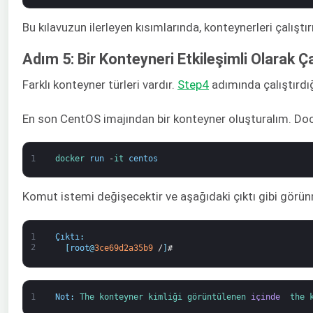
Bu kılavuzun ilerleyen kısımlarında, konteynerleri çalıştır
Adım 5: Bir Konteyneri Etkileşimli Olarak Ç
Farklı konteyner türleri vardır.
Step4
adımında çalıştırdığ
En son CentOS imajından bir konteyner oluşturalım. Dock
1
docker 
run
-
it 
centos
Komut istemi değişecektir ve aşağıdaki çıktı gibi görün
1
Çıktı
:
2
[
root
@
3ce69d2a35b9
/
]
#
1
Not
:
The 
konteyner 
kimliği 
görüntülenen 
içinde 
the 