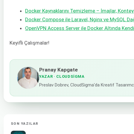
Docker Kaynaklarını Temizleme – İmajlar, Kontey
Docker Compose ile Laravel, Nginx ve MySQL Da
OpenVPN Access Server ile Docker Altında Kendi
Keyifli Çalışmalar!
Pranay Kapgate
YAZAR
· CLOUDSIGMA
Preslav Dobrev, CloudSigma'da Kreatif Tasarımcı 
SON YAZILAR