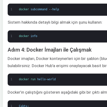
1
docker 
subcommand
--
help
Sistem hakkında detaylı bilgi almak için şunu kullanın:
1
docker 
info
Adım 4: Docker İmajları ile Çalışmak
Docker imajları, Docker konteynerleri için bir şablon (blue
bulabilirsiniz. Docker Hub'a erişimi onaylayacak basit b
1
docker 
run 
hello
-
world
Docker'ın çalıştığını gösteren aşağıdaki gibi bir çıktı alm
1
Çıktı
: