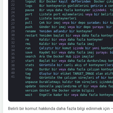
21
logout  
Bir 
Docker 
kayıt 
defterinden 
Docker 
çık
22
logs    
Bir 
konteynerin 
günlüklerini 
getirin
a
co
23
pause   
Bir 
veya 
daha 
fazla 
konteyner 
içindeki 
t
24
port    
Listele 
port 
eşlemelerini 
veya
bir
belirl
25
ps      
Listele 
konteynerleri
26
pull    
Çek 
bir 
imaj 
veya
bir
depo 
şuradan:
bir
k
27
push    
Gönder 
bir 
imaj 
veya
bir
depo 
şuraya:
bir
28
rename  
Yeniden adlandır
bir
konteyner
29
30
restart 
Yeniden başlat 
bir 
veya
daha fazla 
kontey
31
rm      
Kaldır 
bir 
veya
daha fazla 
konteyner
32
rmi     
Kaldır 
bir 
veya
daha fazla 
imaj
33
run     
Çalıştır
bir
komut 
içinde
bir
yeni
kontey
34
save    
Kaydet 
bir 
veya
daha fazla 
imaj 
şuraya:
b
35
search  
Ara 
the 
Docker 
Hub 
için
imajlar
36
start   
Başlat 
bir 
veya
daha fazla 
durdurulmuş 
ko
37
stats   
Görüntüle
bir
canlı 
akış 
of 
konteyner
(
ler
38
39
stop    
Durdur 
bir 
veya
daha fazla 
çalışan 
kontey
40
tag     
Oluştur
bir
etiket 
TARGET_IMAGE 
olan 
atıf
41
top     
Görüntüle 
the 
çalışan 
süreçleri 
of
bir
ko
unpause 
Duraklatmayı kaldır 
tüm 
süreçleri 
içindek
update  
Güncelle 
yapılandırma 
of 
bir 
veya
daha fa
version 
Göster 
the 
Docker 
sürüm 
bilgisi
wait    
Engelle 
kadar 
bir 
veya
daha fazla 
konteyn
Belirli bir komut hakkında daha fazla bilgi edinmek için –