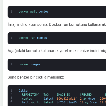
1
docker 
pull 
centos
İmajı indirdikten sonra, Docker run komutunu kullanarak 
1
docker 
run 
centos
Aşağıdaki komutu kullanarak yerel makinenize indirilmiş ol
1
docker 
images
Şuna benzer bir çıktı almalısınız:
1
Çıktı
:
2
REPOSITORY   
TAG     
IMAGE 
ID      
CREATED        
3
centos       
latest
300e315adb2f
2
ay 
önce
209
4
hello
-
world  
latest  
bf756fb1ae65
13
ay 
önce
13.