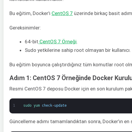
Bu eğitim, Docker'ı
CentOS 7
üzerinde birkaç basit adımd
Gereksinimler:
64-bit
CentOS 7 Örneği
.
Sudo yetkilerine sahip root olmayan bir kullanıcı.
Bu eğitim boyunca çalıştırdığınız tüm komutlar root olmay
Adım 1: CentOS 7 Örneğinde Docker Kuru
Resmi CentOS 7 deposu Docker için en son kurulum paket
1
sudo 
yum 
check
-
update
Güncelleme adımı tamamlandıktan sonra, Docker’ın en so