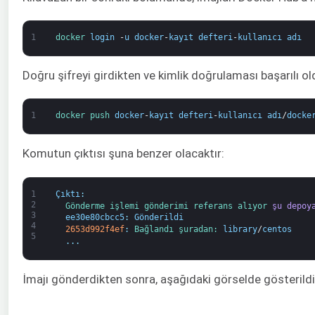
1
docker 
login
-
u
docker
-
kayıt defteri
-
kullanıcı adı
Doğru şifreyi girdikten ve kimlik doğrulaması başarılı o
1
docker 
push 
docker
-
kayıt defteri
-
kullanıcı adı
/
docke
Komutun çıktısı şuna benzer olacaktır:
1
Çıktı
:
2
Gönderme işlemi 
gönderimi 
referans alıyor 
şu depoy
3
ee30e80cbcc5
:
Gönderildi
4
2653d992f4ef
:
Bağlandı 
şuradan: 
library
/
centos
5
.
.
.
İmajı gönderdikten sonra, aşağıdaki görselde gösterildi