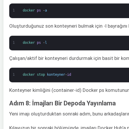
1
docker 
ps
-
a
Oluşturduğunuz son konteyneri bulmak için -l bayrağını be
1
docker 
ps
-
l
Çalışan/aktif bir konteyneri durdurmak için basit bir kom
1
docker 
stop 
konteyner
-
id
Konteyner kimliğini (container-id) Docker ps komutunun ç
Adım 8: İmajları Bir Depoda Yayınlama
Yeni imajı oluşturduktan sonraki adım, bunu arkadaşların
Kılavuzun bir sonraki bölümünde, imajları Docker Hub’a 