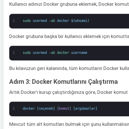
Kullanıcı adınızı Docker grubuna eklemek, Docker komut
1
sudo 
usermod
-
aG 
docker
$
(
whoami
)
Docker grubuna başka bir kullanıcı eklemek için komuttaki
1
sudo 
usermod
-
aG 
docker 
username
Bu kılavuzun geri kalanında, tüm komutların Docker kullanı
Adım 3: Docker Komutlarını Çalıştırma
Artık Docker'ı kurup çalıştırdığınıza göre, Docker komut 
1
docker
[
seçenek
]
[
komut
]
[
argümanlar
]
Mevcut tüm alt komutları bulmak için şunu kullanmalısın