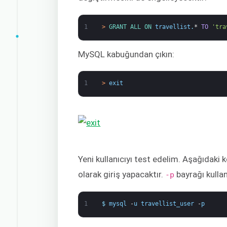
1
>
GRANT 
ALL 
ON 
travellist
.
*
TO
'tra
MySQL kabuğundan çıkın:
1
>
exit
Yeni kullanıcıyı test edelim. Aşağıda
olarak giriş yapacaktır.
bayrağı kullan
-p
1
$
mysql
-
u
travellist_user
-
p