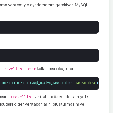
lama yöntemiyle ayarlamamız gerekiyor. MySQL
ir
kullanıcısı oluşturun:
travellist_user
IDENTIFIED 
WITH 
mysql_native_password 
BY
'password123'
;
cısına
veritabanı üzerinde tam yetki
travellist
ucudaki diğer veritabanlarını oluşturmasını ve