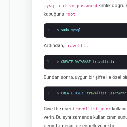
kimlik doğru
mysql_native_password
kabuğuna
:
root
1
$
sudo 
mysql
Ardından,
:
travellist
1
>
CREATE 
DATABASE 
travellist
;
Bundan sonra, uygun bir şifre ile özel b
1
>
CREATE 
USER
'travellist_user'
@
'%'
Give the user
kullanı
travellist_user
verin. Bu aynı zamanda kullanıcının sun
değiştirmesini de engelleyecektir: