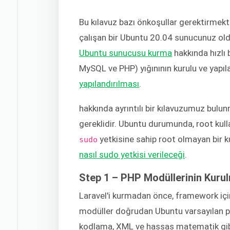
Bu kılavuz bazı önkoşullar gerektirmekt
çalışan bir Ubuntu 20.04 sunucunuz ol
Ubuntu sunucusu kurma
hakkında hızlı b
MySQL ve PHP) yığınının kurulu ve yapıl
yapılandırılması
.
hakkında ayrıntılı bir kılavuzumuz bulun
gereklidir. Ubuntu durumunda, root kulla
yetkisine sahip root olmayan bir ku
sudo
nasıl sudo yetkisi verileceği
.
Step 1 – PHP Modüllerinin Kuru
Laravel'i kurmadan önce, framework içi
modüller doğrudan Ubuntu varsayılan pa
kodlama, XML ve hassas matematik gibi 