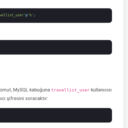
vellist_user'
@
'%'
;
ki komut, MySQL kabuğuna
kullanıcısı
travellist_user
ıcı şifresini soracaktır: