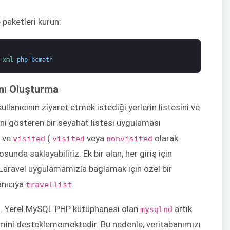
 paketleri kurun:
-
xml 
php
-
bcmath
anı Oluşturma
kullanıcının ziyaret etmek istediği yerlerin listesini ve
sini gösteren bir seyahat listesi uygulaması
 ve
(
veya
olarak
visited
visited
nonvisited
osunda saklayabiliriz. Ek bir alan, her giriş için
ri Laravel uygulamamızla bağlamak için özel bir
anıcıya
.
travellist
iz. Yerel MySQL PHP kütüphanesi olan
artık
mysqlnd
ini desteklememektedir. Bu nedenle, veritabanımızı