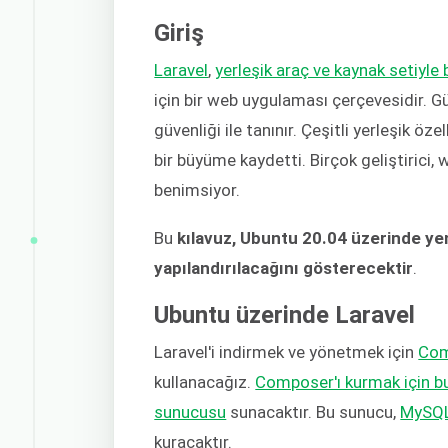
Giriş
Laravel
,
yerleşik araç ve kaynak setiyle b
için bir web uygulaması çerçevesidir. Güv
güvenliği ile tanınır. Çeşitli yerleşik öz
bir büyüme kaydetti. Birçok geliştirici, 
benimsiyor.
Bu
kılavuz, Ubuntu 20.04 üzerinde yen
yapılandırılacağını gösterecektir
.
Ubuntu üzerinde Laravel
Laravel'i indirmek ve yönetmek için
Com
kullanacağız.
Composer'ı kurmak için bu 
sunucusu
sunacaktır. Bu sunucu,
MySQ
kuracaktır.