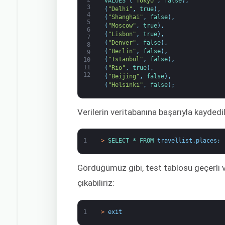
VALUES
(
"Tokyo"
,
false
)
,
3
(
"Delhi"
,
true
)
,
4
(
"Shanghai"
,
false
)
,
5
(
"Moscow"
,
true
)
,
6
(
"Lisbon"
,
true
)
,
7
(
"Denver"
,
false
)
,
8
(
"Berlin"
,
false
)
,
9
(
"Istanbul"
,
false
)
,
10
11
(
"Rio"
,
true
)
,
12
(
"Beijing"
,
false
)
,
(
"Helsinki"
,
false
)
;
Verilerin veritabanına başarıyla kaydedi
1
>
SELECT *
FROM 
travellist
.
places
;
Gördüğümüz gibi, test tablosu geçerli
çıkabiliriz:
1
>
exit