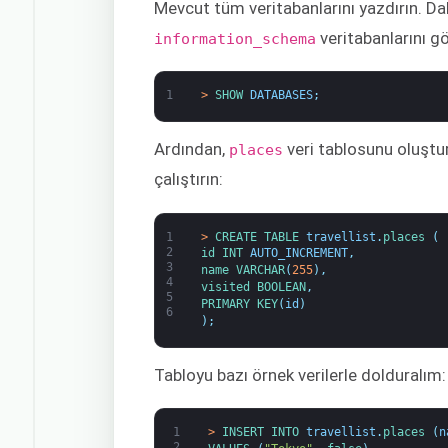
Mevcut tüm veritabanlarını yazdırın. Dah
veritabanlarını g
information_schema
1
>
SHOW 
DATABASES
;
Ardından,
veri tablosunu oluştu
places
çalıştırın:
1
>
CREATE 
TABLE 
travellist
.
places
(
2
id 
INT
AUTO_INCREMENT
,
3
name 
VARCHAR
(
255
)
,
4
visited 
BOOLEAN
,
5
PRIMARY 
KEY
(
id
)
6
)
;
Tabloyu bazı örnek verilerle dolduralım:
1
>
INSERT 
INTO 
travellist
.
places
(
n
2