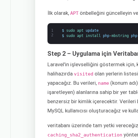
İlk olarak,
önbelleğini güncelleyin ve
APT
1
$
sudo 
apt 
update
2
$
sudo 
apt 
install 
php
-
mbstring 
php
Step 2 – Uygulama için Veritab
Laravel'in işlevselliğini göstermek için, 
halihazırda
olan yerlerin liste
visited
yapacağız. Bu verileri,
(konum adı)
name
işaretleyen) alanlarına sahip bir yer tabl
benzersiz bir kimlik içerecektir. Verile
MySQL kullanıcısı oluşturacağız ve kull
veritabanı üzerinde tam yetki vereceğ
yöntem
caching_sha2_authentication