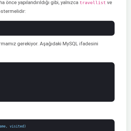
a önce yapılandırıldığı gibi, yalnızca
ve
travellist
östermelidir:
rmamız gerekiyor. Aşağıdaki MySQL ifadesini
ame
,
visited
)