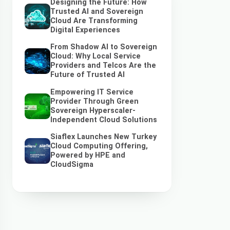
Designing the Future: How
Trusted AI and Sovereign
Cloud Are Transforming
Digital Experiences
From Shadow AI to Sovereign
Cloud: Why Local Service
Providers and Telcos Are the
Future of Trusted AI
Empowering IT Service
Provider Through Green
Sovereign Hyperscaler-
Independent Cloud Solutions
Siaflex Launches New Turkey
Cloud Computing Offering,
Powered by HPE and
CloudSigma