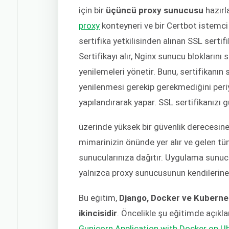
için bir
üçüncü proxy sunucusu
hazırl
proxy
konteyneri ve bir Certbot istemci 
sertifika yetkilisinden alınan SSL sertif
Sertifikayı alır, Nginx sunucu bloklarını
yenilemeleri yönetir. Bunu, sertifikanın
yenilenmesi gerekip gerekmediğini periy
yapılandırarak yapar. SSL sertifikanızı
üzerinde yüksek bir güvenlik derecesine
mimarinizin önünde yer alır ve gelen tüm
sunucularınıza dağıtır. Uygulama sunucul
yalnızca proxy sunucusunun kendilerine 
Bu eğitim,
Django, Docker ve Kubernete
ikincisidir
. Öncelikle şu eğitimde açıkla
Gunicorn Application with Docker on U