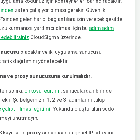
 uygulama kodunuz için konteynerleri barındıracaktır.
minden
zaten çalışıyor olması gerekir. Güvenlik
P'sinden gelen harici bağlantılara izin verecek şekilde
uzu kurmanıza yardımcı olması için bu
adım adım
 edebilirsiniz
CloudSigma üzerinde.
unucusu
olacaktır ve iki uygulama sunucusu
rafik dağıtımını yönetecektir.
na ve proxy sunucusuna kurulmalıdır.
kten sonra:
önkoşul eğitimi
, sunuculardan birinde
ekir. Şu belgemizin 1, 2 ve 3. adımlarını takip
çalıştırılması eğitimi
. Yukarıda oluşturulan sudo
lemeyi unutmayın.
 kayıtlarını
proxy
sunucusunun genel IP adresini