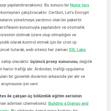
ayıp yapılandıracaksınız. Bu sunucu bir
Nginx ters
konteyneri çalıştıracaktır. Certbot, Let’s Encrypt
ikalarını yönetmeye yardımcı olan bir pakettir.
 sertifikanın konumuyla yapılandırır ve otomatik
 süresinin dolmak üzere olup olmadığını ve
odik olarak kontrol etmek için bir cron işi
 güncel tutarak, web siteniz her zaman
SSL Labs
.
 sahip olacaktır.
üçüncü proxy sunucusu
, dağıtık
 harici trafiği alır. Ardından, trafiği uygulama
arı bir güvenlik duvarının arkasında yer alır ve
erişmesine izin verir.
s ile çalışan üç bölümlük eğitim serisinin
nan adımları izlemelisiniz:
Building a Django and
buntu
. Bu eğitimde, temel proje kodunu, bir