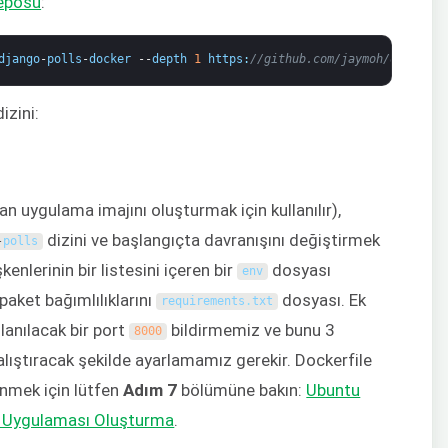
deposu
:
django
-
polls
-
docker
--
depth
1
https
:
//github.com/jaymoh/django-p
izini:
n uygulama imajını oluşturmak için kullanılır),
dizini ve başlangıçta davranışını değiştirmek
-
polls
enlerinin bir listesini içeren bir
dosyası
env
paket bağımlılıklarını
dosyası. Ek
requirements
.
txt
llanılacak bir port
bildirmemiz ve bunu 3
8000
ıştıracak şekilde ayarlamamız gerekir. Dockerfile
inmek için lütfen
Adım 7
bölümüne bakın:
Ubuntu
n Uygulaması Oluşturma
.