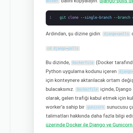
dalını kopyalayın:
django-polls 
docker
1
git 
clone
--
single
-
branch
--
branch 
Ardından, şu dizine gidin:
d
django
-
polls
cd 
django
-
polls
Bu dizinde,
(Docker tarafında
Dockerfile
Python uygulama kodunu içeren
django
için konteynere aktarılacak ortam değişk
bulacaksınız.
içinde, Django 
Dockerfile
olarak, gelen trafiği kabul etmek için ku
worker'a sahip bir
sunucusu çal
gunicorn
talimatları hakkında daha fazla bilgi ed
üzerinde Docker ile Django ve Gunicor