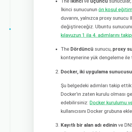
The
İkinci
ve
üçüncü
sunucular,
İkinci sunucunun
ön koşul eğiti
duvarını, yalnızca proxy sunucu I
değiştireceğiz. Ubuntu sunucun
kılavuzun 1 ila 4. adımlarını takip
The
Dördüncü
sunucu,
proxy s
konteynerine yük dengeleme ile t
Docker, iki uygulama sunucusu
Şu belgedeki adımları takip etti
Docker'ın zaten kurulu olması ger
edebilirsiniz:
Docker kurulumu ve 
kullanıcısını Docker grubuna ek
Kayıtlı bir alan adı edinin
ve DNS