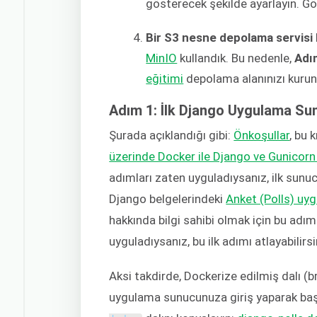
gösterecek şekilde ayarlayın. G
Bir S3 nesne depolama servisi
MinIO
kullandık. Bu nedenle,
Adı
eğitimi
depolama alanınızı kuru
Adım 1: İlk Django Uygulama Su
Şurada açıklandığı gibi:
Önkoşullar
, bu 
üzerinde Docker ile Django ve Gunicor
adımları zaten uyguladıysanız, ilk sunu
Django belgelerindeki
Anket (Polls) uy
hakkında bilgi sahibi olmak için bu adı
uyguladıysanız, bu ilk adımı atlayabilirsi
Aksi takdirde, Dockerize edilmiş dalı (b
uygulama sunucunuza giriş yaparak baş