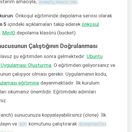
österim amacıyla,
.
example_domain
.
com
 kurun
. Önkoşul eğitiminde depolama servisi olarak
m 5
içindeki açıklamaları takip ederek
önkoşul
n:
MinIO
depolama klasörü (bucket).
nucusunun Çalıştığının Doğrulanması
kılavuz şu eğitimden sonra gelmektedir:
Ubuntu
n Uygulaması Oluşturma
. O eğitimden geliyorsanız ve
cunun çalışıyor olması gerekir. Uygulamanın kodu,
gulaması eğitimine
dayanmaktadır. İlk kurulum
mları okumanız önemlidir. Eğitimdeki adımları
niz.
ranch) sunucunuza kopyalayabilirsiniz (clone). İlk
layın ve
komutunu çalıştırarak
git
django
-
polls
-