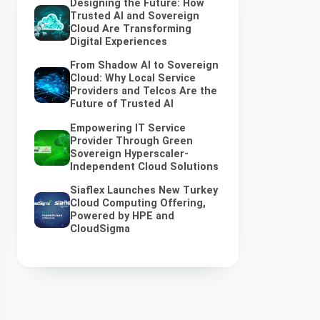
Designing the Future: How
Trusted AI and Sovereign
Cloud Are Transforming
Digital Experiences
From Shadow AI to Sovereign
Cloud: Why Local Service
Providers and Telcos Are the
Future of Trusted AI
Empowering IT Service
Provider Through Green
Sovereign Hyperscaler-
Independent Cloud Solutions
Siaflex Launches New Turkey
Cloud Computing Offering,
Powered by HPE and
CloudSigma