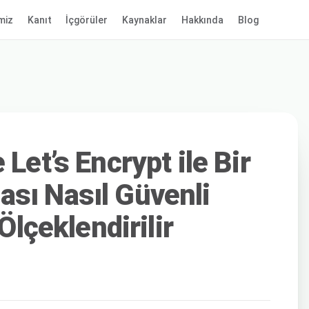
miz
Kanıt
İçgörüler
Kaynaklar
Hakkında
Blog
Let’s Encrypt ile Bir
sı Nasıl Güvenli
 Ölçeklendirilir