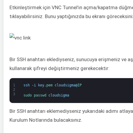
Etkinleştirmek için VNC Tunnel’ın açma/kapatma düğm
tıklayabilirsiniz. Bunu yaptığınızda bu ekranı göreceksini
Bir SSH anahtarı eklediyseniz, sunucuya erişmeniz ve 
kullanarak şifreyi değiştirmeniz gerekecektir:
1
ssh
-
i
key
.
pem 
cloudsigma
@
IP
2
3
sudo 
passwd 
cloudsigma
Bir SSH anahtarı eklemediyseniz yukarıdaki adımı atlayabi
Kurulum Notlarında bulacaksınız.