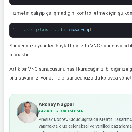
Hizmetin çalışıp çalışmadığını kontrol etmek için şu kom
1
sudo 
systemctl 
status 
vncserver
@
1
Sunucunuzu yeniden başlattığınızda VNC sunucusu artık k
olacaktır.
Artık bir VNC sunucusunu nasıl kuracağınızı bildiğinize g
bilgisayarınızı yönetir gibi sunucunuzu da kolayca yönete
Akshay Nagpal
YAZAR
· CLOUDSIGMA
Preslav Dobrev, CloudSigma'da Kreatif Tasarımc
yapmakta olup geleneksel ve yenilikçi pazarlama 