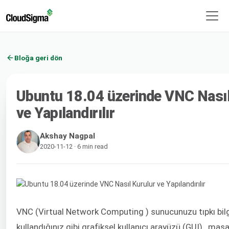
Bloğa geri dön
Ubuntu 18.04 üzerinde VNC Nasıl
ve Yapılandırılır
Akshay Nagpal
2020-11-12 · 6 min read
VNC (Virtual Network Computing ) sunucunuzu tıpkı bilg
kullandığınız gibi grafiksel kullanıcı arayüzü (
GUI)
, masa