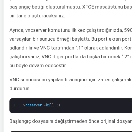
başlangıç betiği oluşturulmuştu. XFCE masaüstünü baş
bir tane oluşturacaksınız.
Ayrıca, vncserver komutunu ilk kez çalıştırdığınızda, 590
varsayılan bir sunucu örneği başlattı. Bu port ekran port
adlandırılır ve VNC tarafından “:1” olarak adlandırılır. K
çalıştırırsanız, VNC diğer portlarda başka bir örnek “:2” 
bu böyle devam edecektir.
VNC sunucusunu yapılandıracağınız için zaten çalışmakt
durdurun:
1
vncserver
-
kill
:
1
Başlangıç dosyasını değiştirmeden önce orijinal dosyanı