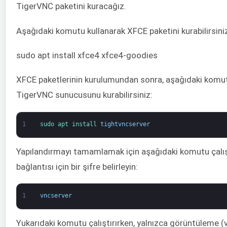
TigerVNC paketini kuracağız.
Aşağıdaki komutu kullanarak XFCE paketini kurabilirsini
sudo apt install xfce4 xfce4-goodies
XFCE paketlerinin kurulumundan sonra, aşağıdaki komut
TigerVNC sunucusunu kurabilirsiniz:
1
sudo 
apt 
install 
tightvncserver
Yapılandırmayı tamamlamak için aşağıdaki komutu çalış
bağlantısı için bir şifre belirleyin:
1
vncserver
Yukarıdaki komutu çalıştırırken, yalnızca görüntüleme (