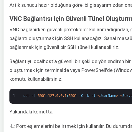
Artık sunucu hazır olduğuna göre, bilgisayarımızdan ona 
VNC Bağlantısı için Güvenli Tünel Oluştur
VNC bağlanırken güvenli protokoller kullanmadığından, g
bağlantı oluşturmak için SSH kullanacağız. Sanal mas
bağlanmak için güvenli bir SSH tüneli kullanabiliriz.
Bağlantıyı localhost'a güvenli bir şekilde yönlendiren bir
oluşturmak için terminalde veya PowerShell'de (Window
komutu kullanabilirsiniz:
1
ssh
-
L
5901
:
127.0.0.1
:
5901
-
C
-
N
-
l
<
UserName
>
<
Serv
Yukarıdaki komutta,
-L: Port eşlemelerini belirtmek için kullanılır. Bu durum