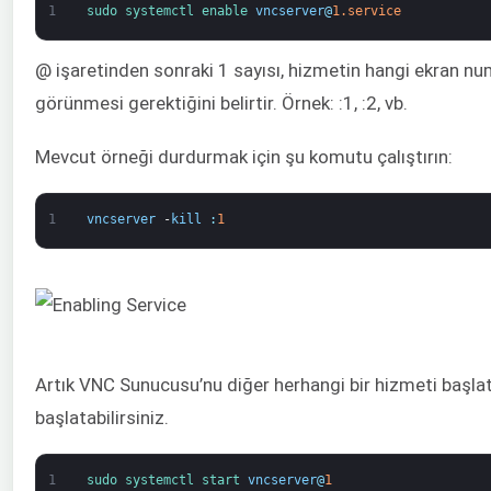
1
sudo 
systemctl 
enable 
vncserver
@
1.service
@ işaretinden sonraki 1 sayısı, hizmetin hangi ekran n
görünmesi gerektiğini belirtir. Örnek: :1, :2, vb.
Mevcut örneği durdurmak için şu komutu çalıştırın:
1
vncserver
-
kill
:
1
Artık VNC Sunucusu’nu diğer herhangi bir hizmeti başlatt
başlatabilirsiniz.
1
sudo 
systemctl 
start 
vncserver
@
1