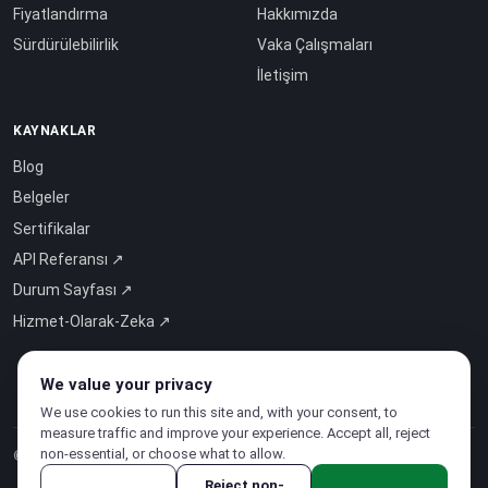
Fiyatlandırma
Hakkımızda
Sürdürülebilirlik
Vaka Çalışmaları
İletişim
KAYNAKLAR
Blog
Belgeler
Sertifikalar
API Referansı ↗
Durum Sayfası ↗
Hizmet-Olarak-Zeka ↗
We value your privacy
We use cookies to run this site and, with your consent, to
measure traffic and improve your experience. Accept all, reject
non-essential, or choose what to allow.
© 2026 CloudSigma Holding AG.
Tüm hakları saklıdır
.
Reject non-