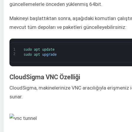
güncellemelerle önceden yüklenmiş 64bit.
Makineyi başlattıktan sonra, aşağıdaki komutları çalışt
mevcut tüm depoları ve paketleri güncelleyebilirsiniz:
1
sudo 
apt 
update
2
sudo 
apt 
upgrade
CloudSigma VNC Özelliği
CloudSigma, makinelerinize VNC aracılığıyla erişmeniz iç
sunar.