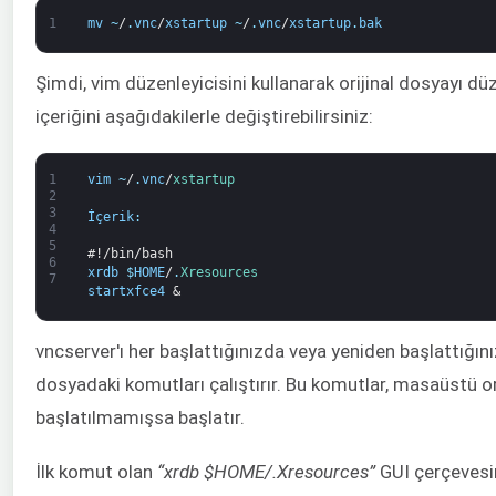
1
mv
~
/
.
vnc
/
xstartup
~
/
.
vnc
/
xstartup
.
bak
Şimdi, vim düzenleyicisini kullanarak orijinal dosyayı düz
içeriğini aşağıdakilerle değiştirebilirsiniz:
1
vim
~
/
.
vnc
/
xstartup
2
3
İçerik
:
4
5
#!/bin/bash
6
xrdb
$
HOME
/
.
Xresources
7
startxfce4
&
vncserver'ı her başlattığınızda veya yeniden başlattığın
dosyadaki komutları çalıştırır. Bu komutlar, masaüstü 
başlatılmamışsa başlatır.
İlk komut olan
“xrdb $HOME/.Xresources”
GUI çerçevesi