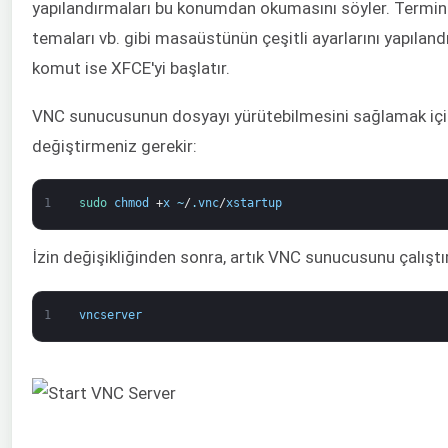
yapılandırmaları bu konumdan okumasını söyler. Terminal
temaları vb. gibi masaüstünün çeşitli ayarlarını yapılandır
komut ise XFCE'yi başlatır.
VNC sunucusunun dosyayı yürütebilmesini sağlamak için
değiştirmeniz gerekir:
1
sudo 
chmod
+
x
~
/
.
vnc
/
xstartup
İzin değişikliğinden sonra, artık VNC sunucusunu çalıştıra
1
vncserver