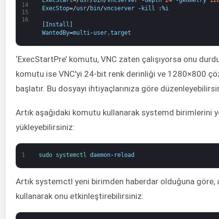
14
ExecStop
=/
usr
/
bin
/
vncserver
-
kill
:
%
i
15
16
[
Install
]
WantedBy
=
multi
-
user
.
target
‘ExecStartPre’ komutu, VNC zaten çalışıyorsa onu durdu
komutu ise VNC'yi 24-bit renk derinliği ve 1280×800 çö
başlatır. Bu dosyayı ihtiyaçlarınıza göre düzenleyebilirsi
Artık aşağıdaki komutu kullanarak systemd birimlerini 
yükleyebilirsiniz:
1
sudo 
systemctl 
daemon
-
reload
Artık systemctl yeni birimden haberdar olduğuna göre,
kullanarak onu etkinleştirebilirsiniz: