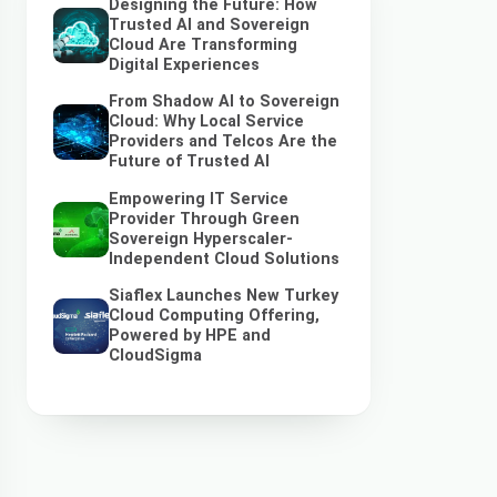
Designing the Future: How
Trusted AI and Sovereign
Cloud Are Transforming
Digital Experiences
From Shadow AI to Sovereign
Cloud: Why Local Service
Providers and Telcos Are the
Future of Trusted AI
Empowering IT Service
Provider Through Green
Sovereign Hyperscaler-
Independent Cloud Solutions
Siaflex Launches New Turkey
Cloud Computing Offering,
Powered by HPE and
CloudSigma