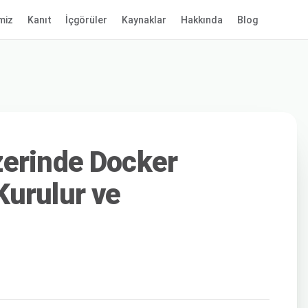
miz
Kanıt
İçgörüler
Kaynaklar
Hakkında
Blog
zerinde Docker
urulur ve