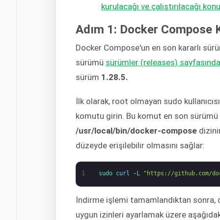
kurulacağı ve çalıştırılacağı ko
Adım 1: Docker Compose 
Docker Compose'un en son kararlı sü
sürümü
sürümler (releases) sayfasınd
sürüm
1.28.5.
İlk olarak, root olmayan sudo kullanıcıs
komutu girin. Bu komut en son sürümü (1
/usr/local/bin/docker-compose
dizin
düzeyde erişilebilir olmasını sağlar:
1
sudo 
curl
-
L
"https://github.com/do
İndirme işlemi tamamlandıktan sonra, 
uygun izinleri ayarlamak üzere aşağıdak