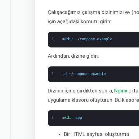
Çalışacağımız çalışma dizinimizi ev (h
için aşağıdaki komutu girin:
1
mkdir
~
/
compose
-
example
Ardından, dizine gidin:
1
cd
~
/
compose
-
example
Dizinin içine girdikten sonra,
Nginx
orta
uygulama klasörü oluşturun. Bu klasör
1
mkdir 
app
Bir HTML sayfası oluşturma