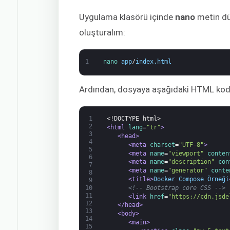
Uygulama klasörü içinde
nano
metin dü
oluşturalım:
1
nano 
app
/
index
.
html
Ardından, dosyaya aşağıdaki HTML kodu
1
<!DOCTYPE html>
2
<html 
lang
=
"tr"
>
3
<head>
4
<meta 
charset
=
"UTF-8"
>
5
<meta 
name
=
"viewport"
conten
6
<meta 
name
=
"description"
con
7
<meta 
name
=
"generator"
conte
8
<title>
Docker Compose Örneği
9
<!-- Bootstrap core CSS -->
10
11
<link 
href
=
"https://cdn.jsde
12
</head>
13
<body>
14
<main>
15