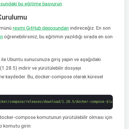
nusundaki bu eğitime başvurun
.
Kurulumu
rümünü
resmi GitHub deposundan
indireceğiz. En son
an
öğrenebilirsiniz; bu eğitimin yazıldığı sırada en son
ı ile Ubuntu sunucunuza giriş yapın ve aşağıdaki
.28.5) indirir ve yürütülebilir dosyayı
ine kaydeder. Bu, docker-compose olarak küresel
cker/compose/releases/download/1.28.5/docker-compose-$(uname -s)
docker-compose komutunun yürütülebilir olması için
i komutu girin: