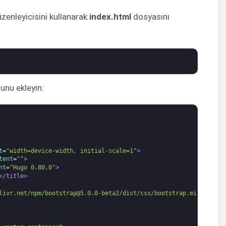
zenleyicisini kullanarak
index.html
dosyasını
nu ekleyin:
t
=
"width=device-width, initial-scale=1"
>
tent
=
""
>
nt
=
"Hugo 0.80.0"
>
</title>
livr.net/npm/bootstrap@5.0.0-beta2/dist/css/bootstrap.min.css"
r