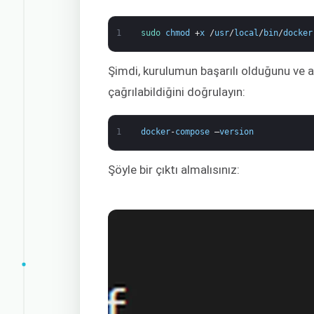
1
sudo 
chmod
+
x
/
usr
/
local
/
bin
/
docker
Şimdi, kurulumun başarılı olduğunu ve 
çağrılabildiğini doğrulayın:
1
docker
-
compose
–
version
Şöyle bir çıktı almalısınız: