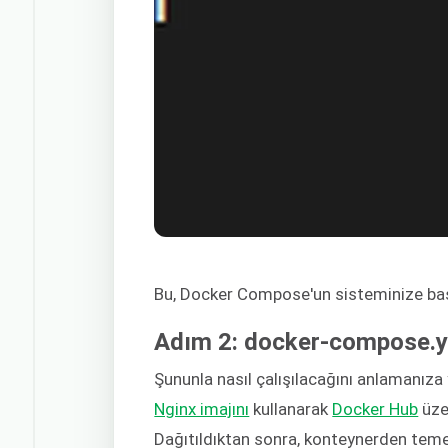
Bu, Docker Compose'un sisteminize baş
Adım 2: docker-compose.y
Şununla nasıl çalışılacağını anlamanıza
Nginx imajını
kullanarak
Docker Hub
üze
Dağıtıldıktan sonra, konteynerden teme