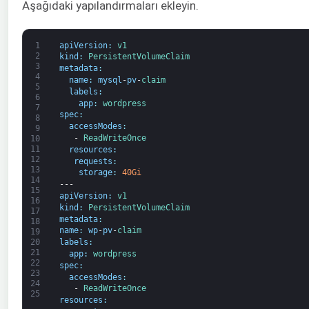
Aşağıdaki yapılandırmaları ekleyin.
1
apiVersion
:
v1
2
kind
:
PersistentVolumeClaim
3
metadata
:
4
name
:
mysql
-
pv
-
claim
5
labels
:
6
app
:
wordpress
7
spec
:
8
accessModes
:
9
-
ReadWriteOnce
10
11
resources
:
12
requests
:
13
storage
:
40Gi
14
---
15
apiVersion
:
v1
16
kind
:
PersistentVolumeClaim
17
metadata
:
18
name
:
wp
-
pv
-
claim
19
20
labels
:
21
app
:
wordpress
22
spec
:
23
accessModes
:
24
-
ReadWriteOnce
25
resources
: