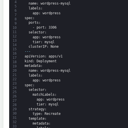
4
name
: wordpress-mysql
5
labels
:
6
app
: wordpress
7
spec
:
8
ports
:
9
-
port
: 3306
10
11
selector
:
12
app
: wordpress
13
tier
: mysql
14
clusterIP
: None
15
---
16
apiVersion
: apps/v1
17
kind
: Deployment
18
metadata
:
19
20
name
: wordpress-mysql
21
labels
:
22
app
: wordpress
23
spec
:
24
selector
:
25
matchLabels
:
26
app
: wordpress
27
tier
: mysql
28
strategy
:
29
30
type
: Recreate
31
template
:
32
metadata
:
33