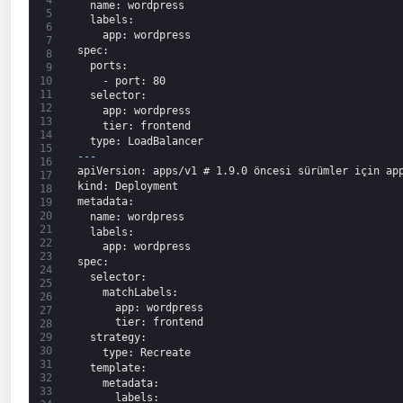
4
name
: wordpress
5
labels
:
6
app
: wordpress
7
spec
:
8
ports
:
9
-
port
: 80
10
11
selector
:
12
app
: wordpress
13
tier
: frontend
14
type
: LoadBalancer
15
---
16
apiVersion
: apps/v1 # 1.9.0 öncesi sürümler için ap
17
kind
: Deployment
18
metadata
:
19
20
name
: wordpress
21
labels
:
22
app
: wordpress
23
spec
:
24
selector
:
25
matchLabels
:
26
app
: wordpress
27
tier
: frontend
28
strategy
:
29
30
type
: Recreate
31
template
:
32
metadata
:
33
labels
: