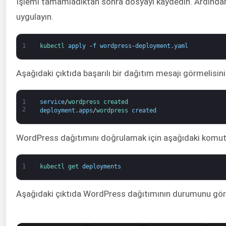
İşlemi tamamladıktan sonra dosyayı kaydedin. Ardından
uygulayın.
1
kubectl 
apply
-
f
wordpress
-
deployment
.
yaml
Aşağıdaki çıktıda başarılı bir dağıtım mesajı görmelisini
1
service
/
wordpress 
created
2
deployment
.
apps
/
wordpress 
created
WordPress dağıtımını doğrulamak için aşağıdaki komutu 
1
kubectl 
get 
deployments
Aşağıdaki çıktıda WordPress dağıtımının durumunu gör