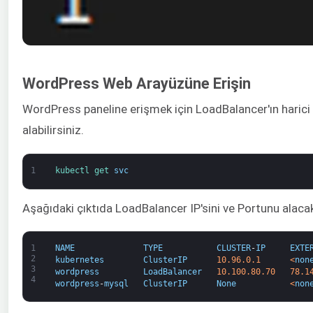
WordPress Web Arayüzüne Erişin
WordPress paneline erişmek için LoadBalancer'ın harici I
alabilirsiniz.
1
kubectl 
get 
svc
Aşağıdaki çıktıda LoadBalancer IP'sini ve Portunu alacak
1
NAME
TYPE
CLUSTER
-
IP
EXTE
2
kubernetes
ClusterIP
10.96.0.1
<
non
3
wordpress
LoadBalancer
10.100.80.70
78.1
4
wordpress
-
mysql
ClusterIP
None
<
non