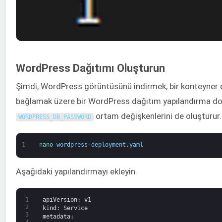
WordPress Dağıtımı Oluşturun
Şimdi, WordPress görüntüsünü indirmek, bir konteyner o
bağlamak üzere bir WordPress dağıtım yapılandırma do
ortam değişkenlerini de oluşturur.
WORDPRESS_DB_PASSWORD
1
nano 
wordpress
-
deployment
.
yaml
Aşağıdaki yapılandırmayı ekleyin.
1
apiVersion
: v1
2
kind
: Service
3
metadata
: