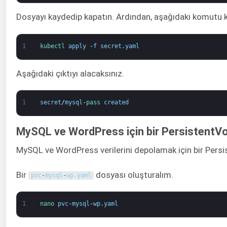
Dosyayı kaydedip kapatın. Ardından, aşağıdaki komutu k
1
kubectl 
apply
-
f
secret
.
yaml
Aşağıdaki çıktıyı alacaksınız.
1
secret
/
mysql
-
pass 
created
MySQL ve WordPress için bir PersistentV
MySQL ve WordPress verilerini depolamak için bir Pers
Bir
dosyası oluşturalım.
pvc
-
mysql
-
wp
.
yaml
1
nano 
pvc
-
mysql
-
wp
.
yaml