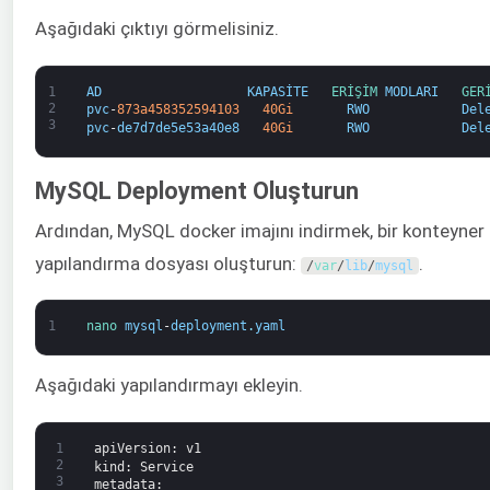
Aşağıdaki çıktıyı görmelisiniz.
1
AD
KAPASİTE
ERİŞİM 
MODLARI
GER
2
pvc
-
873a458352594103
40Gi
RWO
Del
3
pvc
-
de7d7de5e53a40e8
40Gi
RWO
Del
MySQL Deployment Oluşturun
Ardından, MySQL docker imajını indirmek, bir konteyne
yapılandırma dosyası oluşturun:
.
/
var
/
lib
/
mysql
1
nano 
mysql
-
deployment
.
yaml
Aşağıdaki yapılandırmayı ekleyin.
1
apiVersion
: v1
2
kind
: Service
3
metadata
: