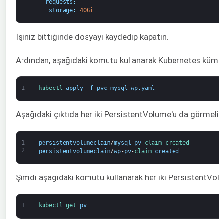
requests
:
storage
:
40Gi
İşiniz bittiğinde dosyayı kaydedip kapatın.
Ardından, aşağıdaki komutu kullanarak Kubernetes küm
1
kubectl 
apply
-
f
pvc
-
mysql
-
wp
.
yaml
Aşağıdaki çıktıda her iki PersistentVolume'u da görmeli
1
persistentvolumeclaim
/
mysql
-
pv
-
claim 
created
2
persistentvolumeclaim
/
wp
-
pv
-
claim 
created
Şimdi aşağıdaki komutu kullanarak her iki PersistentVol
1
kubectl 
get 
pv