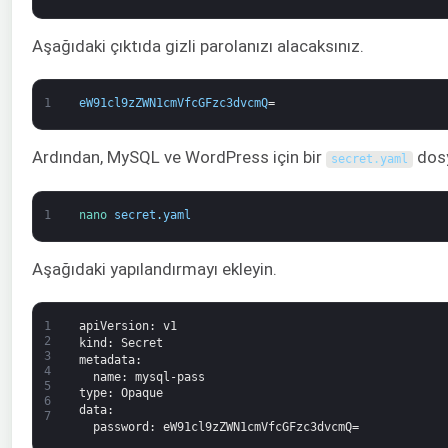
Aşağıdaki çıktıda gizli parolanızı alacaksınız.
1
eW91cl9zZWN1cmVfcGFzc3dvcmQ
=
Ardından, MySQL ve WordPress için bir
dosy
secret
.
yaml
1
nano 
secret
.
yaml
Aşağıdaki yapılandırmayı ekleyin.
1
apiVersion
: v1
2
kind
: Secret
3
metadata
:
4
name
: mysql-pass
5
type
: Opaque
6
data
:
7
password
: eW91cl9zZWN1cmVfcGFzc3dvcmQ=