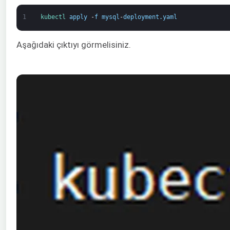
1
kubectl 
apply
-
f
mysql
-
deployment
.
yaml
Aşağıdaki çıktıyı görmelisiniz.