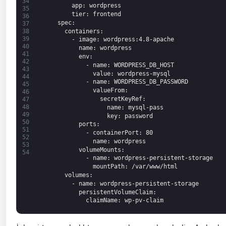
34
app
: wordpress
35
tier
: frontend
36
spec
:
37
containers
:
38
39
-
image
: wordpress
:4.8-apache
40
name
: wordpress
41
env
:
42
-
name
: WORDPRESS_DB_HOST
43
value
: wordpress-mysql
44
-
name
: WORDPRESS_DB_PASSWORD
45
valueFrom
:
46
secretKeyRef
:
47
48
name
: mysql-pass
49
key
: password
50
ports
:
51
-
containerPort
: 80
52
name
: wordpress
53
volumeMounts
:
54
-
name
: wordpress-persistent-storage
mountPath
: /var/www/html
volumes
:
-
name
: wordpress-persistent-storage
persistentVolumeClaim
:
claimName
: wp-pv-claim