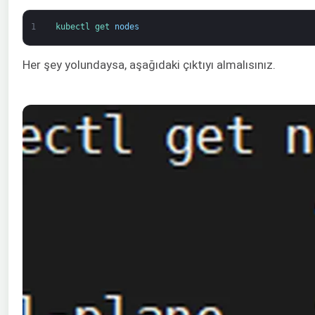
1
kubectl 
get 
nodes
Her şey yolundaysa, aşağıdaki çıktıyı almalısınız.