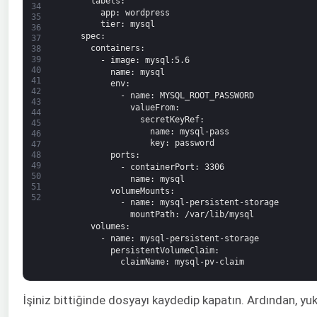
labels
:
34
app
: wordpress
35
tier
: mysql
36
spec
:
37
containers
:
38
39
-
image
: mysql
:5.6
40
name
: mysql
41
env
:
42
-
name
: MYSQL_ROOT_PASSWORD
43
valueFrom
:
44
secretKeyRef
:
45
name
: mysql-pass
46
key
: password
47
48
ports
:
49
-
containerPort
: 3306
50
name
: mysql
51
volumeMounts
:
52
-
name
: mysql-persistent-storage
mountPath
: /var/lib/mysql
volumes
:
-
name
: mysql-persistent-storage
persistentVolumeClaim
:
claimName
: mysql-pv-claim
İşiniz bittiğinde dosyayı kaydedip kapatın. Ardından, y