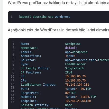
WordPress pod'larınız hakkında detaylı bilgi almak için 
1
kubectl 
describe 
svc 
wordpress
Aşağıdaki çıktıda WordPress'in detaylı bilgilerini almalıs
1
Name
:
wordpress
2
Namespace
:
default
3
Labels
:
app
=
wordpress
4
Annotations
:
<
none
>
5
Selector
:
app
=
wordpress
,
tier
=
fronte
6
Type
:
LoadBalancer
7
IP 
Family 
Policy
:
SingleStack
8
IP 
Families
:
IPv4
9
IP
:
10.100.80.70
10
11
IPs
:
10.100.80.70
12
LoadBalancer 
Ingress
:
78.141.194.181
13
Port
:
<
unset
>
80
/
TCP
14
TargetPort
:
80
/
TCP
15
NodePort
:
<
unset
>
31624
/
TCP
16
Endpoints
:
10.244.23.66
:
80
17
Session 
Affinity
:
None