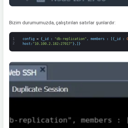
Bizim durumumuzda, çalıştırılan satırlar şunlardır:
1
config
=
{
_id
:
"db-replication"
,
members
:
[
{
_id
:
2
host
:
"10.100.2.182:27017"
}
,
]
}