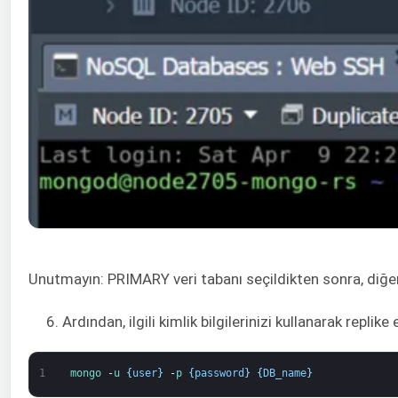
Unutmayın: PRIMARY veri tabanı seçildikten sonra, diğer
6. Ardından, ilgili kimlik bilgilerinizi kullanarak replike 
1
mongo
-
u
{
user
}
-
p
{
password
}
{
DB_name
}