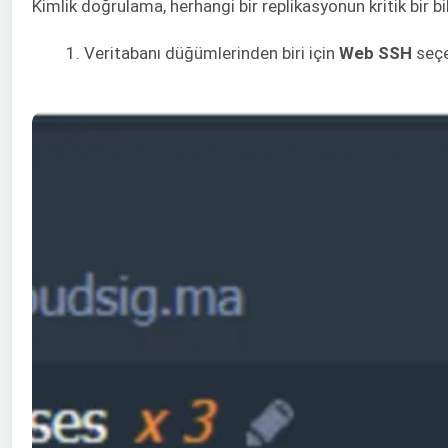
Kimlik doğrulama, herhangi bir replikasyonun kritik bir b
Veritabanı düğümlerinden biri için
Web SSH
seçe