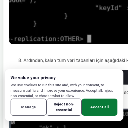
8. Ardından, kalan tüm veri tabanları için aşağıdaki k
1
rs
.
add
(
"{db_ip}:27017"
)
We value your privacy
We use cookies to run this site and, with your consent, to
measure traffic and improve your experience. Accept all, reject
Burada,
{db_ip}
her bir veri tabanının IP adresini ifade e
non-essential, or choose what to allow.
Reject non-
Manage
Accept all
essential