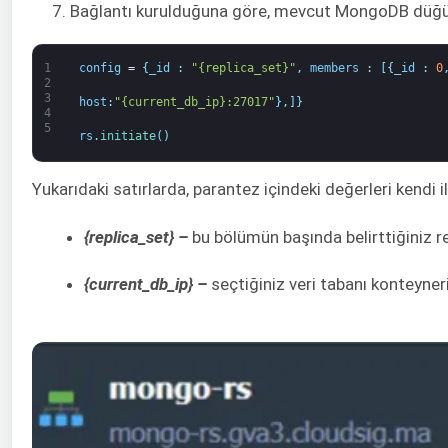
7. Bağlantı kurulduğuna göre, mevcut MongoDB düğümünü
1
config
=
{
_id
:
"{replica_set}"
,
members
:
[
{
_id
:
0
2
3
host
:
"{current_db_ip}:27017"
}
,
]
}
4
5
rs
.
initiate
(
)
Yukarıdaki satırlarda, parantez içindeki değerleri kendi ilg
{replica_set} –
bu bölümün başında belirttiğiniz r
{current_db_ip} –
seçtiğiniz veri tabanı konteynerin