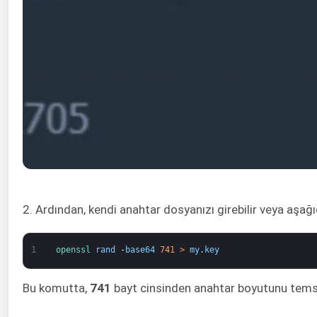
2. Ardından, kendi anahtar dosyanızı girebilir veya aşa
1
openssl 
rand
-
base64
741
>
my
.
key
Bu komutta,
741
bayt cinsinden anahtar boyutunu tems