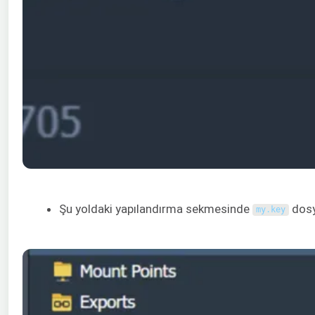
Şu yoldaki yapılandırma sekmesinde
dosy
my
.
key