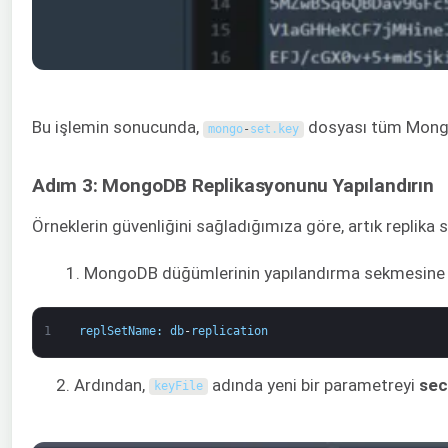
Bu işlemin sonucunda,
dosyası tüm Mongo
mongo
-
set
.
key
Adım 3: MongoDB Replikasyonunu Yapılandırın
Örneklerin güvenliğini sağladığımıza göre, artık replika s
MongoDB düğümlerinin yapılandırma sekmesine 
1
replSetName
:
db
-
replication
2. Ardından,
adında yeni bir parametreyi
sec
keyFile