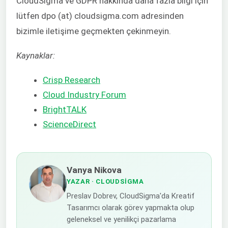
CloudSigma ve GDPR hakkında daha fazla bilgi için
lütfen dpo (at) cloudsigma.com adresinden
bizimle iletişime geçmekten çekinmeyin.
Kaynaklar:
Crisp Research
Cloud Industry Forum
BrightTALK
ScienceDirect
Vanya Nikova
YAZAR
· CLOUDSIGMA
Preslav Dobrev, CloudSigma'da Kreatif
Tasarımcı olarak görev yapmakta olup
geleneksel ve yenilikçi pazarlama