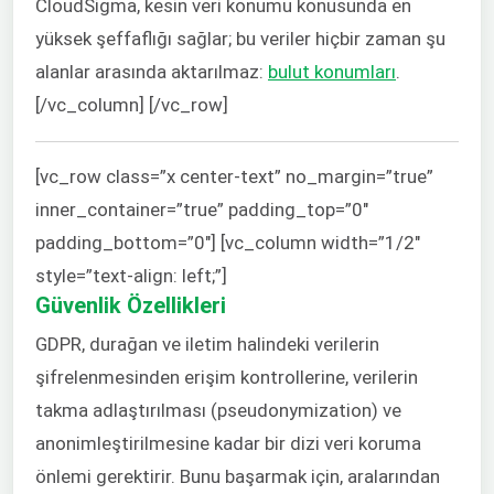
CloudSigma, kesin veri konumu konusunda en
yüksek şeffaflığı sağlar; bu veriler hiçbir zaman şu
alanlar arasında aktarılmaz:
bulut konumları
.
[/vc_column] [/vc_row]
[vc_row class=”x center-text” no_margin=”true”
inner_container=”true” padding_top=”0″
padding_bottom=”0″] [vc_column width=”1/2″
style=”text-align: left;”]
Güvenlik Özellikleri
GDPR, durağan ve iletim halindeki verilerin
şifrelenmesinden erişim kontrollerine, verilerin
takma adlaştırılması (pseudonymization) ve
anonimleştirilmesine kadar bir dizi veri koruma
önlemi gerektirir. Bunu başarmak için, aralarından