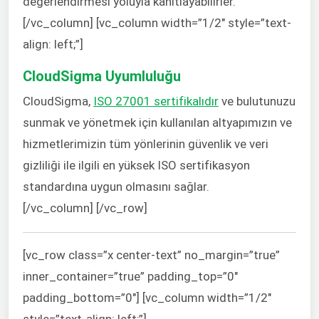
değerlendirmesi yoluyla kanıtlayabilirler.
[/vc_column] [vc_column width=”1/2″ style=”text-
align: left;”]
CloudSigma Uyumluluğu
CloudSigma,
ISO 27001 sertifikalıdır
ve bulutunuzu
sunmak ve yönetmek için kullanılan altyapımızın ve
hizmetlerimizin tüm yönlerinin güvenlik ve veri
gizliliği ile ilgili en yüksek ISO sertifikasyon
standardına uygun olmasını sağlar.
[/vc_column] [/vc_row]
[vc_row class=”x center-text” no_margin=”true”
inner_container=”true” padding_top=”0″
padding_bottom=”0″] [vc_column width=”1/2″
style=”text-align: left;”]