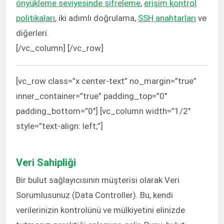
önyükleme seviyesinde şifreleme
,
erişim kontrol
politikaları
, iki adımlı doğrulama,
SSH anahtarları
ve
diğerleri.
[/vc_column] [/vc_row]
[vc_row class=”x center-text” no_margin=”true”
inner_container=”true” padding_top=”0″
padding_bottom=”0″] [vc_column width=”1/2″
style=”text-align: left;”]
Mi
Veri Sahipliği
Bir bulut sağlayıcısının müşterisi olarak Veri
Sorumlusunuz (Data Controller). Bu, kendi
verilerinizin kontrolünü ve mülkiyetini elinizde