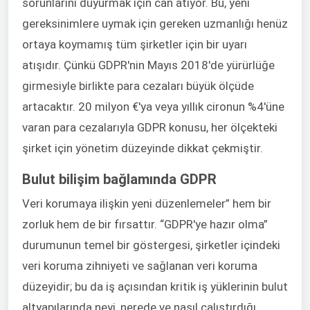
sorunlarını duyurmak için can atıyor. Bu, yeni
gereksinimlere uymak için gereken uzmanlığı henüz
ortaya koymamış tüm şirketler için bir uyarı
atışıdır. Çünkü GDPR'nin Mayıs 2018'de yürürlüğe
girmesiyle birlikte para cezaları büyük ölçüde
artacaktır. 20 milyon €'ya veya yıllık cironun %4'üne
varan para cezalarıyla GDPR konusu, her ölçekteki
şirket için yönetim düzeyinde dikkat çekmiştir.
Bulut bilişim bağlamında GDPR
Veri korumaya ilişkin yeni düzenlemeler” hem bir
zorluk hem de bir fırsattır. “GDPR'ye hazır olma”
durumunun temel bir göstergesi, şirketler içindeki
veri koruma zihniyeti ve sağlanan veri koruma
düzeyidir; bu da iş açısından kritik iş yüklerinin bulut
altyapılarında neyi, nerede ve nasıl çalıştırdığı