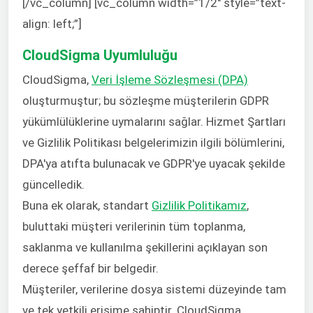
[/vc_column] [vc_column width=”1/2″ style=”text-
align: left;”]
CloudSigma Uyumluluğu
CloudSigma,
Veri İşleme Sözleşmesi (DPA)
oluşturmuştur; bu sözleşme müşterilerin GDPR
yükümlülüklerine uymalarını sağlar. Hizmet Şartları
ve Gizlilik Politikası belgelerimizin ilgili bölümlerini,
DPA'ya atıfta bulunacak ve GDPR'ye uyacak şekilde
güncelledik.
Buna ek olarak, standart
Gizlilik Politikamız
,
buluttaki müşteri verilerinin tüm toplanma,
saklanma ve kullanılma şekillerini açıklayan son
derece şeffaf bir belgedir.
Müşteriler, verilerine dosya sistemi düzeyinde tam
ve tek yetkili erişime sahiptir. CloudSigma