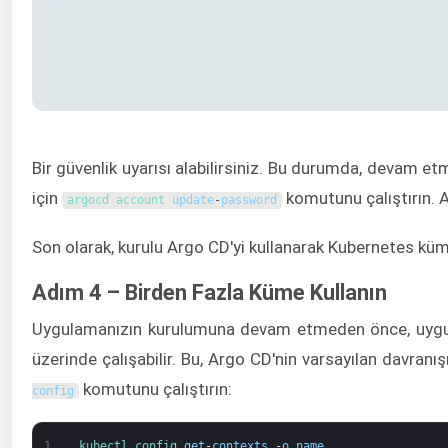
Bir güvenlik uyarısı alabilirsiniz. Bu durumda, devam et
için
komutunu çalıştırın. A
argocd 
account 
update
-
password
Son olarak, kurulu Argo CD'yi kullanarak Kubernetes kü
Adım 4 – Birden Fazla Küme Kullanın
Uygulamanızın kurulumuna devam etmeden önce, uygula
üzerinde çalışabilir. Bu, Argo CD'nin varsayılan davran
komutunu çalıştırın:
config
1
kubectl 
config 
get
-
contexts
-
o
name