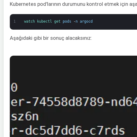
Kubernetes pod'larının durumunu kontrol etmek için aşa
1
watch 
kubectl 
get 
pods
-
n
argocd
Aşağıdaki gibi bir sonuç alacaksınız: