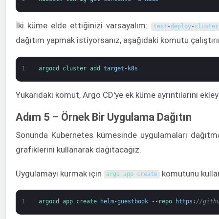
İki küme elde ettiğinizi varsayalım:
test
-
deploy
-
cluster
dağıtım yapmak istiyorsanız, aşağıdaki komutu çalıştırı
1
argocd 
cluster 
add 
target
-
k8s
Yukarıdaki komut, Argo CD'ye ek küme ayrıntılarını ekle
Adım 5 – Örnek Bir Uygulama Dağıtın
Sonunda Kubernetes kümesinde uygulamaları dağıtma 
grafiklerini kullanarak dağıtacağız.
Uygulamayı kurmak için
komutunu kulla
argo 
app 
create
1
argocd 
app 
create 
helm
-
guestbook
--
repo 
https
:
//gith