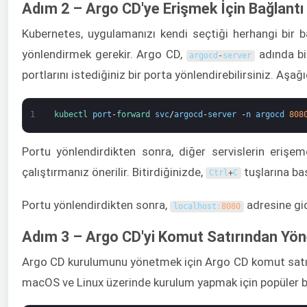
Adım 2 – Argo CD'ye Erişmek İçin Bağlantı
Kubernetes, uygulamanızı kendi seçtiği herhangi bir b
yönlendirmek gerekir. Argo CD,
adında bi
argocd
-
server
portlarını istediğiniz bir porta yönlendirebilirsiniz. Aş
1
kubectl 
port
-
forward 
svc
/
argocd
-
server
-
n
argocd
808
Portu yönlendirdikten sonra, diğer servislerin erişe
çalıştırmanız önerilir. Bitirdiğinizde,
tuşlarına bas
Ctrl
+
C
Portu yönlendirdikten sonra,
adresine gid
localhost
:
8080
Adım 3 – Argo CD'yi Komut Satırından Yön
Argo CD kurulumunu yönetmek için Argo CD komut satırı
macOS ve Linux üzerinde kurulum yapmak için popüler bir