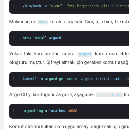
1
/
bin
/
bash
-
c
"$(curl -fsSL https://raw.githubusercon
Makinenizde
kurulu olmalıdır. Giriş için bir şifre i
brew
1
brew 
install 
argocd
Yukarıdaki kurulumdan sonra
komutunu elde
argocd
oluşturulmuştur. Şifreyi almak için gereken komut aşağı
1
kubectl
-
n
argocd 
get 
secret 
argocd
-
initial
-
admin
-
se
Argo CD'yi kurduğunuza göre, aşağıdaki
ko
argocd 
login
1
argocd 
login 
localhost
:
8080
Komut satırını kullanırken uygulamayı dağıtmak için gir