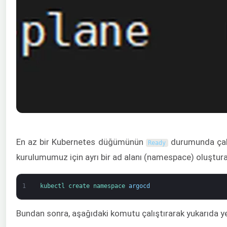
En az bir Kubernetes düğümünün
durumunda çalış
Ready
kurulumumuz için ayrı bir ad alanı (namespace) oluştur
1
kubectl 
create 
namespace
argocd
Bundan sonra, aşağıdaki komutu çalıştırarak yukarıda yen