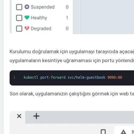
Kurulumu doğrulamak için uygulamayı tarayıcıda açaca
uygulamaların kesintiye uğramaması için portu yönlendir
1
kubectl 
port
-
forward 
svc
/
helm
-
guestbook
9090
:
80
Son olarak, uygulamanızın çalıştığını görmek için web t