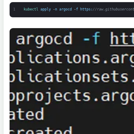
1
kubectl 
apply
-
n
argocd
-
f
https
:
//raw.githubusercon