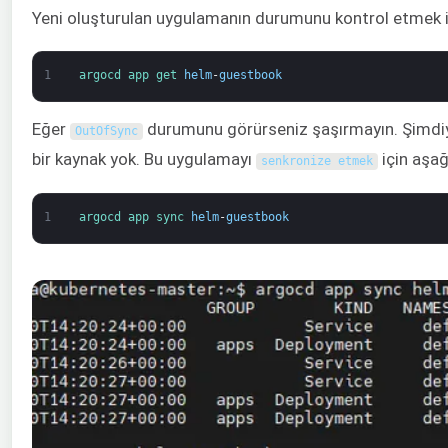
Yeni oluşturulan uygulamanın durumunu kontrol etmek i
1
argocd 
app 
get 
helm
-
guestbook
Eğer
durumunu görürseniz şaşırmayın. Şimdiye 
OutOfSync
bir kaynak yok. Bu uygulamayı
için aşağ
senkronize etmek
1
argocd 
app 
sync 
helm
-
guestbook