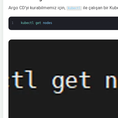
Argo CD'yi kurabilmemiz için,
ile çalışan bir Ku
kubectl
1
kubectl 
get 
nodes