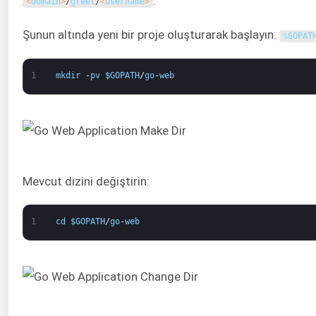
.
<
domain
>
/
greet
/
<
username
>
Şunun altında yeni bir proje oluşturarak başlayın:
$
GOPAT
1
mkdir
-
pv
$
GOPATH
/
go
-
web
Mevcut dizini değiştirin:
1
cd
$
GOPATH
/
go
-
web