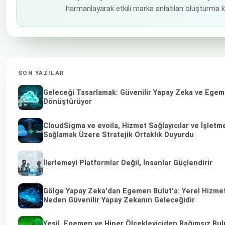
harmanlayarak etkili marka anlatıları oluşturma 
SON YAZILAR
Geleceği Tasarlamak: Güvenilir Yapay Zeka ve Egemen
Dönüştürüyor
CloudSigma ve evoila, Hizmet Sağlayıcılar ve İşletme
Sağlamak Üzere Stratejik Ortaklık Duyurdu
İlerlemeyi Platformlar Değil, İnsanlar Güçlendirir
Gölge Yapay Zeka'dan Egemen Bulut'a: Yerel Hizmet 
Neden Güvenilir Yapay Zekanın Geleceğidir
Yeşil, Egemen ve Hiper Ölçekleyiciden Bağımsız Bul