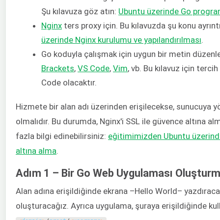
Şu kılavuza göz atın:
Ubuntu üzerinde Go progra
Nginx
ters proxy için. Bu kılavuzda şu konu ayrıntı
üzerinde Nginx kurulumu ve yapılandırılması
.
Go koduyla çalışmak için uygun bir metin düzenle
Brackets
,
VS Code
,
Vim
, vb. Bu kılavuz için ter
Code olacaktır.
Hizmete bir alan adı üzerinden erişilecekse, sunucuya y
olmalıdır. Bu durumda, Nginx'i SSL ile güvence altına al
fazla bilgi edinebilirsiniz:
eğitimimizden Ubuntu üzerinde 
altına alma
.
Adım 1 – Bir Go Web Uygulaması Oluştur
Alan adına erişildiğinde ekrana –Hello World– yazdırac
oluşturacağız. Ayrıca uygulama, şuraya erişildiğinde kul