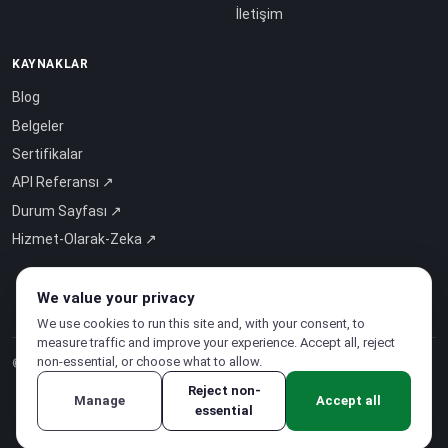
İletişim
KAYNAKLAR
Blog
Belgeler
Sertifikalar
API Referansı ↗
Durum Sayfası ↗
Hizmet-Olarak-Zeka ↗
We value your privacy
We use cookies to run this site and, with your consent, to
measure traffic and improve your experience. Accept all, reject
non-essential, or choose what to allow.
© 2026 CloudSigma Holding AG.
Tüm hakları saklıdır
.
Reject non-
Manage
Accept all
essential
Gizlilik Politikası
·
Hizmet Şartları