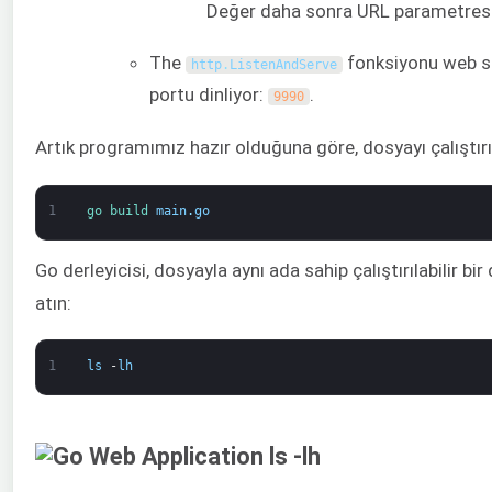
Değer daha sonra URL parametres
The
fonksiyonu web su
http
.
ListenAndServe
portu dinliyor:
.
9990
Artık programımız hazır olduğuna göre, dosyayı çalıştırıl
1
go 
build 
main
.
go
Go derleyicisi, dosyayla aynı ada sahip çalıştırılabilir bi
atın:
1
ls
-
lh