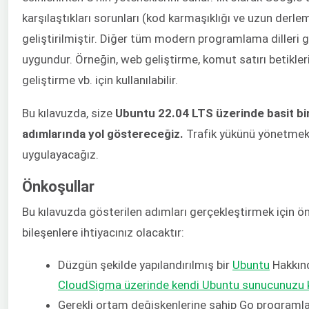
karşılaştıkları sorunları (kod karmaşıklığı ve uzun der
geliştirilmiştir. Diğer tüm modern programlama dilleri 
uygundur. Örneğin, web geliştirme, komut satırı betikler
geliştirme vb. için kullanılabilir.
Bu kılavuzda, size
Ubuntu 22.04 LTS üzerinde basit b
adımlarında yol göstereceğiz.
Trafik yükünü yönetmek i
uygulayacağız.
Önkoşullar
Bu kılavuzda gösterilen adımları gerçekleştirmek için ö
bileşenlere ihtiyacınız olacaktır:
Düzgün şekilde yapılandırılmış bir
Ubuntu
Hakkınd
CloudSigma üzerinde kendi Ubuntu sunucunuzu
Gerekli ortam değişkenlerine sahip Go program