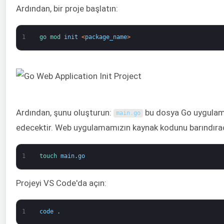
Ardından, bir proje başlatın:
1
go 
mod 
init
<
package_name
>
Ardından, şunu oluşturun:
bu dosya Go uygulam
main
.
go
edecektir. Web uygulamamızın kaynak kodunu barındırac
1
touch 
main
.
go
Projeyi VS Code'da açın:
1
code
.