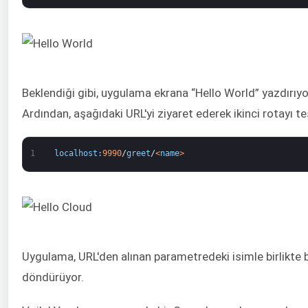
Beklendiği gibi, uygulama ekrana “Hello World” yazdırıyor.
Ardından, aşağıdaki URL'yi ziyaret ederek ikinci rotayı te
1
localhost
:
9990
/
greet
/
<
name
>
Uygulama, URL'den alınan parametredeki isimle birlikte 
döndürüyor.