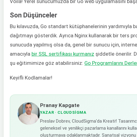
Voila! Yerel sunucumuzda bir Go web uygulamasını başar
Son Düşünceler
Bu kılavuzda, Go standart kütüphanelerinin yardımıyla b
dağıtmayı gösterdik. Ayrıca Nginx kullanarak bir ters pro
sunucuda yapılmış olsa da, genel bir sunucu için, interne
amacıyla
bir SSL sertifikası kurmanız
şiddetle önerilir.
şu eğitimimize göz atabilirsiniz:
Go Programlarını Derl
Keyifli Kodlamalar!
Pranay Kapgate
YAZAR
· CLOUDSIGMA
Preslav Dobrev, CloudSigma'da Kreatif Tasarımc
geleneksel ve yenilikçi pazarlama kanallarını kulla
oluşturmaya odaklanmaktadır. Sanatsal vizyonu 