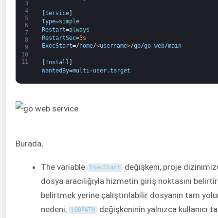
3
4
[
Service
]
5
Type
=
simple
6
Restart
=
always
7
RestartSec
=
5s
8
ExecStart
=/
home
/
<
username
>
/
go
/
go
-
web
/
main
9
10
11
[
Install
]
WantedBy
=
multi
-
user
.
target
Burada,
The variable
değişkeni, proje dizinimizd
ExecStart
dosya aracılığıyla hizmetin giriş noktasını belirtir
belirtmek yerine çalıştırılabilir dosyanın tam yo
nedeni,
değişkeninin yalnızca kullanıcı t
$
GOPATH