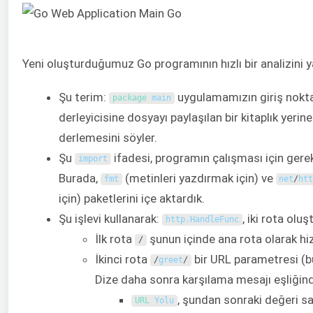
Yeni oluşturduğumuz Go programının hızlı bir analizini y
Şu terim:
uygulamamızın giriş nokta
package
main
derleyicisine dosyayı paylaşılan bir kitaplık yerine
derlemesini söyler.
Şu
ifadesi, programın çalışması için gerek
import
Burada,
(metinleri yazdırmak için) ve
fmt
net
/
ht
için) paketlerini içe aktardık.
Şu işlevi kullanarak:
, iki rota oluş
http
.
HandleFunc
İlk rota
şunun içinde ana rota olarak h
/
İkinci rota
bir URL parametresi (b
/
greet
/
Dize daha sonra karşılama mesajı eşliğind
, şundan sonraki değeri sak
URL 
Yolu