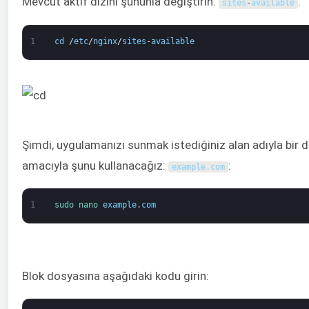
Mevcut aktif dizini şununla değiştirin:
:
sites
-
available
1
cd
/
etc
/
nginx
/
sites
-
available
Şimdi, uygulamanızı sunmak istediğiniz alan adıyla bir
amacıyla şunu kullanacağız:
:
example
.
com
1
sudo 
nano 
example
.
com
Blok dosyasına aşağıdaki kodu girin: