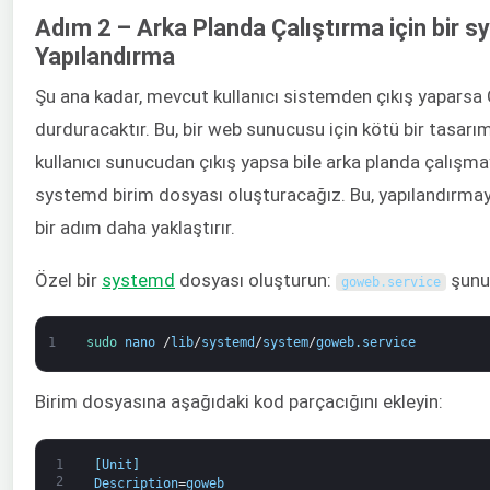
Adım 2 – Arka Planda Çalıştırma için bir 
Yapılandırma
Şu ana kadar, mevcut kullanıcı sistemden çıkış yapars
durduracaktır. Bu, bir web sunucusu için kötü bir tasarı
kullanıcı sunucudan çıkış yapsa bile arka planda çalış
systemd birim dosyası oluşturacağız. Bu, yapılandırmay
bir adım daha yaklaştırır.
Özel bir
systemd
dosyası oluşturun:
şunun
goweb
.
service
1
sudo 
nano
/
lib
/
systemd
/
system
/
goweb
.
service
Birim dosyasına aşağıdaki kod parçacığını ekleyin:
1
[
Unit
]
2
Description
=
goweb