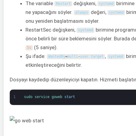
The variable
değişkeni,
birimine
Restart
systemd
ne yapacağını söyler.
değeri,
biri
always
systemd
onu yeniden başlatmasını söyler.
RestartSec değişkeni,
birimine program
systemd
önce belirli bir süre beklemesini söyler. Burada d
(5 saniye).
5s
Şu ifade:
,
biri
WantedBy
=
multi
-
user
.
target
systemd
etkinleştireceğini belirtir.
Dosyayı kaydedip düzenleyiciyi kapatın. Hizmeti başlatı
1
sudo 
service 
goweb 
start