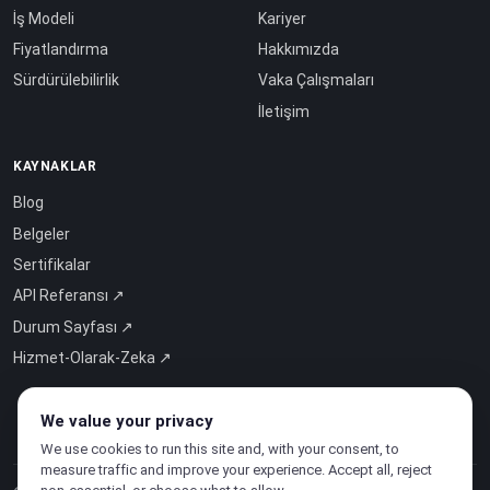
İş Modeli
Kariyer
Fiyatlandırma
Hakkımızda
Sürdürülebilirlik
Vaka Çalışmaları
İletişim
KAYNAKLAR
Blog
Belgeler
Sertifikalar
API Referansı ↗
Durum Sayfası ↗
Hizmet-Olarak-Zeka ↗
We value your privacy
We use cookies to run this site and, with your consent, to
measure traffic and improve your experience. Accept all, reject