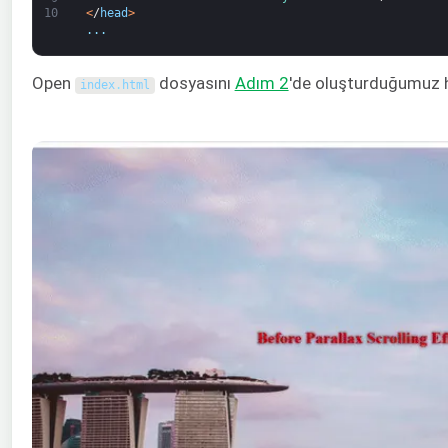
<
/
head
>
10
.
.
.
Open
dosyasını
Adım 2
'de oluşturduğumuz h
index
.
html