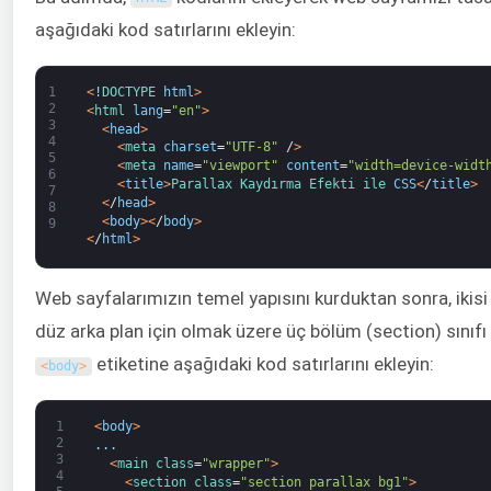
aşağıdaki kod satırlarını ekleyin:
1
<
!
DOCTYPE 
html
>
2
<
html 
lang
=
"en"
>
3
<
head
>
4
<
meta 
charset
=
"UTF-8"
/
>
5
<
meta 
name
=
"viewport"
content
=
"width=device-widt
6
<
title
>
Parallax 
Kaydırma 
Efekti 
ile 
CSS
<
/
title
>
7
<
/
head
>
8
<
body
>
<
/
body
>
9
<
/
html
>
Web sayfalarımızın temel yapısını kurduktan sonra, ikisi a
düz arka plan için olmak üzere üç bölüm (section) sınıfı
etiketine aşağıdaki kod satırlarını ekleyin:
<
body
>
1
<
body
>
2
.
.
.
3
<
main 
class
=
"wrapper"
>
4
<
section 
class
=
"section parallax bg1"
>