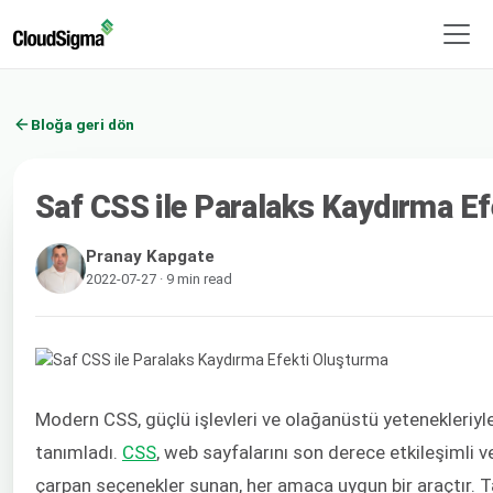
Bloğa geri dön
Saf CSS ile Paralaks Kaydırma E
Pranay Kapgate
2022-07-27 · 9 min read
Modern CSS, güçlü işlevleri ve olağanüstü yetenekleriyl
tanımladı.
CSS
, web sayfalarını son derece etkileşimli 
çarpan seçenekler sunan, her amaca uygun bir araçtır. Ta