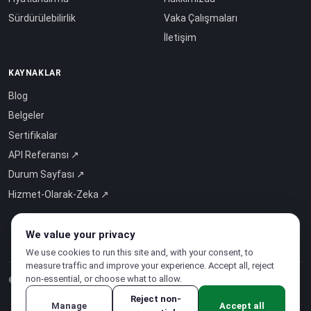
Sürdürülebilirlik
Vaka Çalışmaları
İletişim
KAYNAKLAR
Blog
Belgeler
Sertifikalar
API Referansı ↗
Durum Sayfası ↗
Hizmet-Olarak-Zeka ↗
We value your privacy
We use cookies to run this site and, with your consent, to
measure traffic and improve your experience. Accept all, reject
non-essential, or choose what to allow.
© 2026 CloudSigma Holding AG.
Tüm hakları saklıdır
.
Reject non-
Manage
Accept all