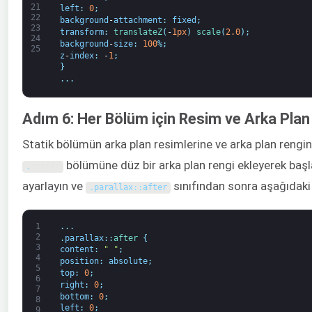
21
left
:
0
;
22
background
-
attachment
:
fixed
;
23
transform
:
translateZ
(
-
1px
)
scale
(
2.0
)
;
24
background
-
size
:
100
%
;
25
z
-
index
:
-
1
;
}
.
.
.
Adım 6: Her Bölüm için Resim ve Arka Pla
Statik bölümün arka plan resimlerine ve arka plan rengi
bölümüne düz bir arka plan rengi ekleyerek başla
.
static
ayarlayın ve
sınıfından sonra aşağıdaki 
.
parallax
:
:
after
1
.
.
.
2
.
parallax
:
:
after
{
3
content
:
" "
;
4
position
:
absolute
;
5
top
:
0
;
6
right
:
0
;
7
bottom
:
0
;
8
left
:
0
;
9