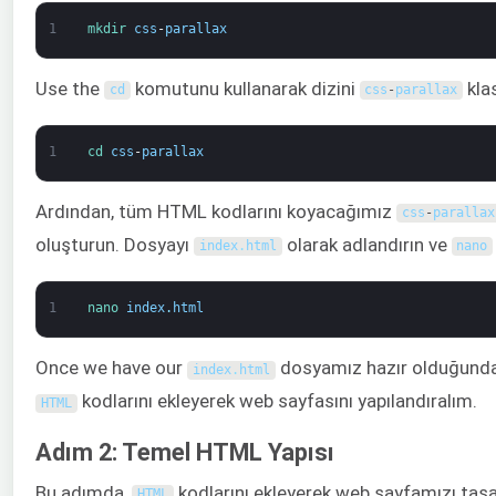
1
mkdir 
css
-
parallax
Use the
komutunu kullanarak dizini
kla
cd
css
-
parallax
1
cd 
css
-
parallax
Ardından, tüm HTML kodlarını koyacağımız
css
-
parallax
oluşturun. Dosyayı
olarak adlandırın ve
index
.
html
nano
1
nano 
index
.
html
Once we have our
dosyamız hazır olduğunda,
index
.
html
kodlarını ekleyerek web sayfasını yapılandıralım.
HTML
Adım 2: Temel HTML Yapısı
Bu adımda,
kodlarını ekleyerek web sayfamızı tas
HTML