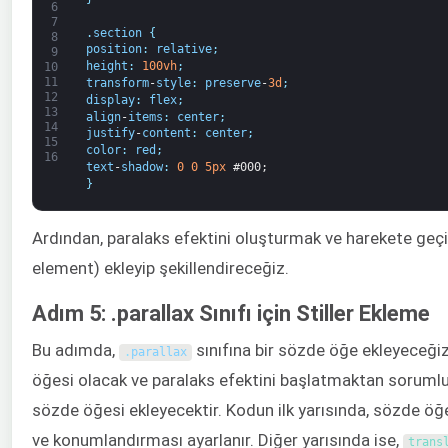
6
7
.
section
{
8
position
:
relative
;
9
height
:
100vh
;
10
11
transform
-
style
:
preserve
-
3d
;
12
display
:
flex
;
13
align
-
items
:
center
;
14
justify
-
content
:
center
;
15
color
:
red
;
16
text
-
shadow
:
0
0
5px
#000;
}
Ardından, paralaks efektini oluşturmak ve harekete geç
element) ekleyip şekillendireceğiz.
Adım 5: .parallax Sınıfı için Stiller Ekleme
Bu adımda,
sınıfına bir sözde öğe ekleyeceği
.
parallax
öğesi olacak ve paralaks efektini başlatmaktan sorumlu
sözde öğesi ekleyecektir. Kodun ilk yarısında, sözde öğ
ve konumlandırması ayarlanır. Diğer yarısında ise,
trans