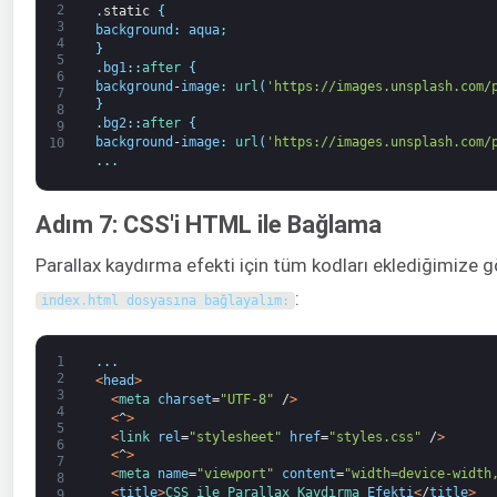
2
.
static
{
3
background
:
aqua
;
4
}
5
.
bg1
:
:
after
{
6
background
-
image
:
url
(
'https://images.unsplash.com/
7
}
8
.
bg2
:
:
after
{
9
background
-
image
:
url
(
'https://images.unsplash.com/
10
.
.
.
Adım 7: CSS'i HTML ile Bağlama
Parallax kaydırma efekti için tüm kodları eklediğimize 
:
index
.
html dosyasına bağlayalım:
1
.
.
.
2
<
head
>
3
<
meta 
charset
=
"UTF-8"
/
>
4
<
^
>
5
<
link 
rel
=
"stylesheet"
href
=
"styles.css"
/
>
6
<
^
>
7
<
meta 
name
=
"viewport"
content
=
"width=device-width
8
<
title
>
CSS 
ile 
Parallax 
Kaydırma 
Efekti
<
/
title
>
9