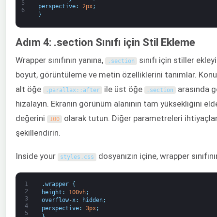
5
perspective
:
2px
;
6
}
Adım 4: .section Sınıfı için Stil Ekleme
Wrapper sınıfının yanına,
sınıfı için stiller ekley
.
section
boyut, görüntüleme ve metin özelliklerini tanımlar. Ko
alt öğe
ile üst öğe
arasında g
.
parallax
:
:
after
.
section
hizalayın. Ekranın görünüm alanının tam yüksekliğini el
değerini
olarak tutun. Diğer parametreleri ihtiyaçlar
100
şekillendirin.
Inside your
dosyanızın içine, wrapper sınıfını
styles
.
css
1
.
wrapper
{
2
height
:
100vh
;
3
overflow
-
x
:
hidden
;
4
perspective
:
3px
;
5
}