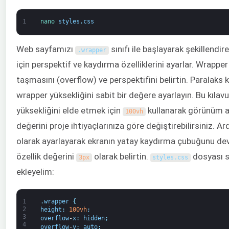
1
nano 
styles
.
css
Web sayfamızı
sınıfı ile başlayarak şekillendir
.
wrapper
için perspektif ve kaydırma özelliklerini ayarlar. Wrapper s
taşmasını (overflow) ve perspektifini belirtin. Paralaks 
wrapper yüksekliğini sabit bir değere ayarlayın. Bu kıla
yüksekliğini elde etmek için
kullanarak görünüm al
100vh
değerini proje ihtiyaçlarınıza göre değiştirebilirsiniz. A
olarak ayarlayarak ekranın yatay kaydırma çubuğunu devr
özellik değerini
olarak belirtin.
dosyası sı
3px
styles
.
css
ekleyelim:
1
.
wrapper
{
2
height
:
100vh
;
3
overflow
-
x
:
hidden
;
4
overflow
-
y
:
auto
;