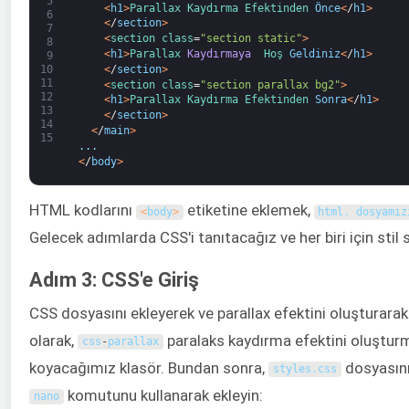
5
<
h1
>
Parallax 
Kaydırma 
Efektinden 
Önce
<
/
h1
>
6
<
/
section
>
7
<
section 
class
=
"section static"
>
8
<
h1
>
Parallax 
Kaydırmaya 
Hoş 
Geldiniz
<
/
h1
>
9
<
/
section
>
10
11
<
section 
class
=
"section parallax bg2"
>
12
<
h1
>
Parallax 
Kaydırma 
Efektinden 
Sonra
<
/
h1
>
13
<
/
section
>
14
<
/
main
>
15
.
.
.
<
/
body
>
HTML kodlarını
etiketine eklemek,
<
body
>
html
.
 dosyamız
Gelecek adımlarda CSS'i tanıtacağız ve her biri için stil
Adım 3: CSS'e Giriş
CSS dosyasını ekleyerek ve parallax efektini oluşturarak w
olarak,
paralaks kaydırma efektini oluşturm
css
-
parallax
koyacağımız klasör. Bundan sonra,
dosyasın
styles
.
css
komutunu kullanarak ekleyin:
nano