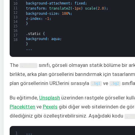
background
-
attachment
:
fixed
;
10
11
transform
:
translateZ
(
-
1px
)
scale
(
2.0
)
;
12
background
-
size
:
100
%
;
13
z
-
index
:
-
1
;
14
}
15
16
.
static
{
17
background
:
aqua
;
18
}
.
.
.
The
sınıfı, görseli olmayan statik bölüme bir ark
.
static
birlikte, arka plan görsellerini barındırmak için tasarlanm
plan görsellerinin URL'lerini sırasıyla
ve
sınıfla
.
bg1
.
bg2
Bu eğitimde,
Unsplash
üzerinden rastgele görseller kull
Placekitten
ve
Pexels
gibi diğer web sitelerinden de görse
dilediğiniz gibi özelleştirebilirsiniz. Aşağıdaki kodu
.
sta
1
.
.
.