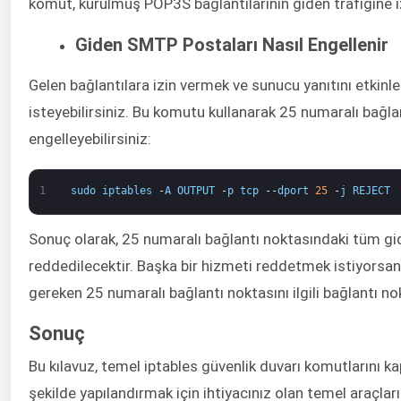
komut, kurulmuş POP3S bağlantılarının giden trafiğine iz
Giden SMTP Postaları Nasıl Engellenir
Gelen bağlantılara izin vermek ve sunucu yanıtını etkin
isteyebilirsiniz. Bu komutu kullanarak 25 numaralı bağl
engelleyebilirsiniz:
1
sudo
iptables
-
A
OUTPUT
-
p
tcp
--
dport
25
-
j
REJECT
Sonuç olarak, 25 numaralı bağlantı noktasındaki tüm gid
reddedilecektir. Başka bir hizmeti reddetmek istiyorsanı
gereken 25 numaralı bağlantı noktasını ilgili bağlantı n
Sonuç
Bu kılavuz, temel iptables güvenlik duvarı komutlarını kap
şekilde yapılandırmak için ihtiyacınız olan temel araçla