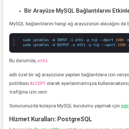
Bir Arayüze MySQL Bağlantılarını Etkinl
MySQL bağlantılarını hangi ağ arayüzünün alacağını da be
1
sudo
iptables
-
A
INPUT
-
i
eth1
-
p
tcp
--
dport
3306
-
2
sudo
iptables
-
A
OUTPUT
-
o
eth1
-
p
tcp
--
sport
3306
Bu durumda,
​.
eth1
adlı özel bir ağ arayüzüne yapılan bağlantılara izin veriy
politikası
​ olarak ayarlanmamışsa kullanacaksın
ACCEPT
trafiğine izin verir.
Sunucunuzda kolayca MySQL kurulumu yapmak için ​
öğr
Hizmet Kuralları: PostgreSQL