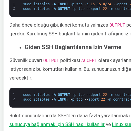
1
sudo
iptables
-
A
INPUT
-
p
tcp
-
s
15
.
15.0
/
24
--
dport
2
sudo
iptables
-
A
OUTPUT
-
p
tcp
--
sport
22
-
m
conntra
Daha önce olduğu gibi, ikinci komutu yalnızca ​
​ p
OUTPUT
gerekir. Kurulmuş SSH bağlantılarının giden trafiğine izin
Giden SSH Bağlantılarına İzin Verme
Güvenlik duvarı
​ politikası ​
​ olarak ayarla
​OUTPUT
ACCEPT
istiyorsanız bu komutları kullanın. Bu, sunucunuzun diğ
verecektir:
1
sudo
iptables
-
A
OUTPUT
-
p
tcp
--
dport
22
-
m
conntra
2
sudo
iptables
-
A
INPUT
-
p
tcp
--
sport
22
-
m
conntrac
Bulut sunucularınızda SSH'den daha fazla yararlanmak içi
sunucuya bağlanmak için SSH nasıl kullanılır
​ve
Linux su