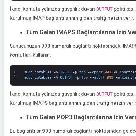
İkinci komutu yalnızca güvenlik duvarı
​ politikası
​OUTPUT
Kurulmuş IMAP bağlantılarının giden trafiğine izin verir.
Tüm Gelen IMAPS Bağlantılarına İzin V
Sunucunuzun 993 numaralı bağlantı noktasındaki IMAPS 
komutları kullanın:
1
sudo
iptables
-
A
INPUT
-
p
tcp
--
dport
993
-
m
conntra
2
sudo
iptables
-
A
OUTPUT
-
p
tcp
--
sport
993
-
m
conntr
İkinci komutu yalnızca güvenlik duvarı ​
​ politikası
OUTPUT
Kurulmuş IMAPS bağlantılarının giden trafiğine izin verir
Tüm Gelen POP3 Bağlantılarına İzin Ve
Bu bağlantılar 993 numaralı bağlantı noktasından gelec