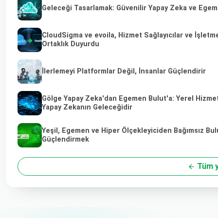
Geleceği Tasarlamak: Güvenilir Yapay Zeka ve Egeme
CloudSigma ve evoila, Hizmet Sağlayıcılar ve İşletm
Ortaklık Duyurdu
İlerlemeyi Platformlar Değil, İnsanlar Güçlendirir
Gölge Yapay Zeka'dan Egemen Bulut'a: Yerel Hizmet 
Yapay Zekanın Geleceğidir
Yeşil, Egemen ve Hiper Ölçekleyiciden Bağımsız Bulu
Güçlendirmek
Tüm y