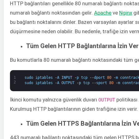
HTTP bağlantıları genellikle 80 numaralı bağlantı noktas
numaralı bağlantı noktasından gelir. ​
Apache
​ ve ​
Nginx
​ g
bu bağlantı noktalarını dinler. Bazen varsayılan ayarla
düşürmesine neden olabilir. Bu nedenle, trafiğe izin verm
Tüm Gelen HTTP Bağlantılarına İzin Ve
Bu komutlarla 80 numaralı bağlantı noktasındaki tüm gele
1
sudo
iptables
-
A
INPUT
-
p
tcp
--
dport
80
-
m
conntrac
2
sudo
iptables
-
A
OUTPUT
-
p
tcp
--
sport
80
-
m
conntra
İkinci komutu yalnızca güvenlik duvarı ​
politikası
OUTPUT​
Kurulmuş HTTP bağlantılarının giden trafiğine izin verir.
Tüm Gelen HTTPS Bağlantılarına İzin 
443 numaralı bağlantı noktasındaki tüm gelen HTTPS bağ