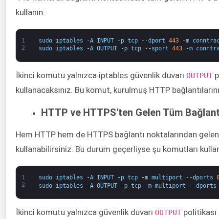
kullanın:
1
sudo
iptables
-
A
INPUT
-
p
tcp
--
dport
443
-
m
conntra
2
sudo
iptables
-
A
OUTPUT
-
p
tcp
--
sport
443
-
m
conntr
İkinci komutu yalnızca iptables güvenlik duvarı ​
​ 
OUTPUT
kullanacaksınız. Bu komut, kurulmuş HTTP bağlantılarının 
HTTP ve HTTPS'ten Gelen Tüm Bağlantı
Hem HTTP hem de HTTPS bağlantı noktalarından gelen t
kullanabilirsiniz. Bu durum geçerliyse şu komutları kullan
1
sudo
iptables
-
A
INPUT
-
p
tcp
-
m
multiport
--
dports
2
sudo
iptables
-
A
OUTPUT
-
p
tcp
-
m
multiport
--
dports
İkinci komutu yalnızca güvenlik duvarı ​
​ politikası
OUTPUT