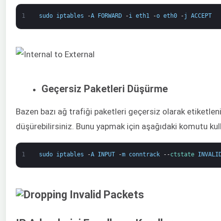
1
sudo
iptables
-
A
FORWARD
-
i
eth1
-
o
eth0
-
j
ACCEPT
Geçersiz Paketleri Düşürme
Bazen bazı ağ trafiği paketleri geçersiz olarak etiketl
düşürebilirsiniz. Bunu yapmak için aşağıdaki komutu kull
1
sudo
iptables
-
A
INPUT
-
m
conntrack
--
ctstate 
INVALI