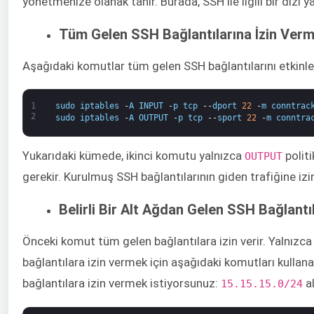
yönetmenize olanak tanır. Burada, SSH ile ilgili bir dizi y
Tüm Gelen SSH Bağlantılarına İzin Ver
Aşağıdaki komutlar tüm gelen SSH bağlantılarını etkinleş
1
sudo
iptables
-
A
INPUT
-
p
tcp
--
dport
22
-
m
conntrac
2
sudo
iptables
-
A
OUTPUT
-
p
tcp
--
sport
22
-
m
conntra
Yukarıdaki kümede, ikinci komutu yalnızca ​
​ politi
OUTPUT
gerekir. Kurulmuş SSH bağlantılarının giden trafiğine izin
Belirli Bir Alt Ağdan Gelen SSH Bağlantı
Önceki komut tüm gelen bağlantılara izin verir. Yalnızca 
bağlantılara izin vermek için aşağıdaki komutları kullanab
bağlantılara izin vermek istiyorsunuz: ​
al
15.15.15.0/24​