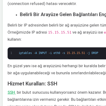
(connection refused) hatası verecektir.
Belirli Bir Arayüze Gelen Bağlantıları E
Belirli bir IP adresinden belirli bir ağ arayüzüne gelen 
Örneğimizde IP adresi
​ ve ağ arayüzü ise ​
15.15.15.51
e
kullanın:
1
iptables
-
A
INPUT
-
i
eth0
-
s
15.15
.
15.51
-
j
DROP
En güzel yanı ise ağ arayüzünü herhangi bir kuralda belirte
bir ağa uygulanabileceği ve bununla sınırlandırılabileceği
Hizmet Kuralları: SSH
SSH
​ bir bulut sunucusu kullanıyorsanız önem kazanır.
bağlantılarına izin vermeniz gerekir. Bu bağlantıları e