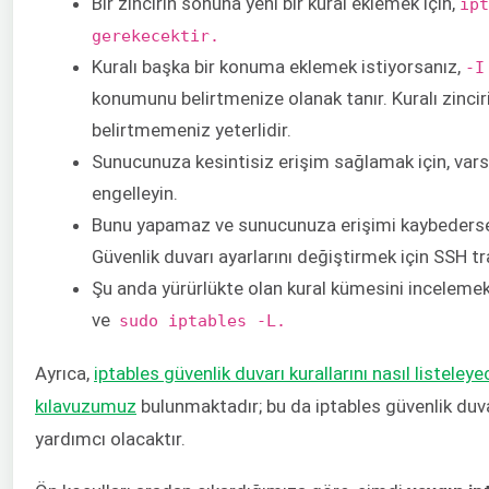
Bir zincirin sonuna yeni bir kural eklemek için, ​
ipt
gerekecektir.
Kuralı başka bir konuma eklemek istiyorsanız, ​
-I
konumunu belirtmenize olanak tanır. Kuralı zincir
belirtmemeniz yeterlidir.
Sunucunuza kesintisiz erişim sağlamak için, varsa
engelleyin.
Bunu yapamaz ve sunucunuza erişimi kaybederseni
Güvenlik duvarı ayarlarını değiştirmek için SSH tra
Şu anda yürürlükte olan kural kümesini incelemek 
ve ​ ​
sudo iptables -L.
Ayrıca,
​iptables güvenlik duvarı kurallarını nasıl listeley
kılavuzumuz
​ bulunmaktadır; bu da iptables güvenlik duv
yardımcı olacaktır.