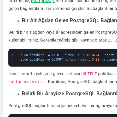
İstemciniz, ​
PostgreSQL
​ veritabanı sunucunuza erişmek 
gelen bağlantılara izin vermeniz gerekir. Bu bağlantılar
Bir Alt Ağdan Gelen PostgreSQL Bağlant
Belirli bir alt ağdan veya IP adresinden gelen PostgreSQ
kullanabilirsiniz. Görebileceğiniz gibi, kaynak olarak ​
15.1
1
sudo
iptables
-
A
INPUT
-
p
tcp
-
s
15
.
15.0
/
24
--
dport
2
sudo
iptables
-
A
OUTPUT
-
p
tcp
--
sport
5432
-
m
connt
İkinci komutu yalnızca güvenlik duvarı
​ politikası
​OUTPUT
. Kurulmuş PostgreSQL bağlantılarının
kullanacaksınız.
Belirli Bir Arayüze PostgreSQL Bağlantıl
PostgreSQL bağlantılarına yalnızca belirli bir ağ arayüzü 