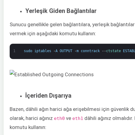
Yerleşik Giden Bağlantılar
Sunucu genellikle gelen bağlantılara, yerleşik bağlantılar
vermek için aşağıdaki komutu kullanın:
1
sudo
iptables
-
A
OUTPUT
-
m
conntrack
--
ctstate 
ESTAB
İçeriden Dışarıya
Bazen, dâhili ağın harici ağa erişebilmesi için güvenlik d
olarak, harici ağınız
​ ve ​
dâhili ağınız olmalıdır
​eth0
eth1
komutu kullanın: