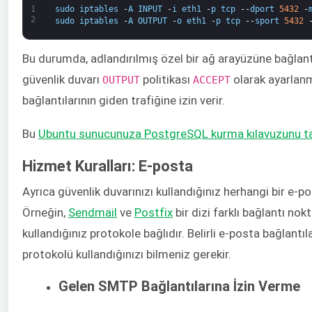
1
sudo
iptables
-
A
INPUT
-
i
eth1
-
p
tcp
--
dport
5432
-
2
sudo
iptables
-
A
OUTPUT
-
o
eth1
-
p
tcp
--
sport
5432
Bu durumda, adlandırılmış özel bir ağ arayüzüne bağlantı
güvenlik duvarı ​
​ politikası ​
​ olarak ayarl
OUTPUT
ACCEPT
bağlantılarının giden trafiğine izin verir.
Bu ​
Ubuntu sunucunuza PostgreSQL kurma kılavuzunu ta
Hizmet Kuralları: E-posta
Ayrıca güvenlik duvarınızı kullandığınız herhangi bir e-
Örneğin, ​
Sendmail
​ ve ​
Postfix
​ bir dizi farklı bağlantı no
kullandığınız protokole bağlıdır. Belirli e-posta bağlantı
protokolü kullandığınızı bilmeniz gerekir.
Gelen SMTP Bağlantılarına İzin Verme