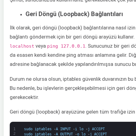
Geri Döngü (Loopback) Bağlantıları
İlk olarak, geri döngü (loopback) bağlantılarına nasıl izi
bağlantı göndermek için bir geri döngü arayüzü kullanır. Ö
veya
. Sunucunuz bir geri 
localhost​
​ping 127.0.0.1​
da esasen kendi kendine ping atması anlamına gelir. Di
adresine bağlanacak şekilde yapılandırılmışsa sunucu bun
Durum ne olursa olsun, iptables güvenlik duvarınızın bu
Bu nedenle, bu işlevlerin gerçekleşebilmesi için geri dö
gerekecektir.
Geri döngü (loopback) arayüzüne gelen tüm trafiğe izin 
1
sudo
iptables
-
A
INPUT
-
i
lo
-
j
ACCEPT
2
sudo
iptables
-
A
OUTPUT
-
o
lo
-
j
ACCEPT