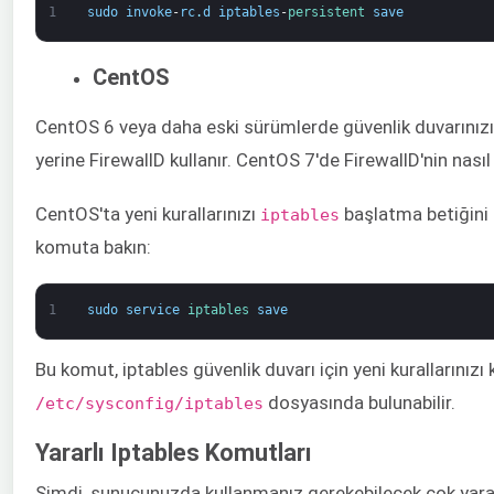
1
sudo
invoke
-
rc
.
d
iptables
-
persistent 
save
CentOS
CentOS 6 veya daha eski sürümlerde güvenlik duvarınızı i
yerine FirewallD kullanır. CentOS 7'de FirewallD'nin nas
CentOS'ta yeni kurallarınızı
başlatma betiğini (
​iptables
komuta bakın:
1
sudo
service
iptables 
save
Bu komut, iptables güvenlik duvarı için yeni kurallarınızı
dosyasında bulunabilir.
/etc/sysconfig/iptables​
Yararlı Iptables Komutları
Şimdi, sunucunuzda kullanmanız gerekebilecek çok yararl