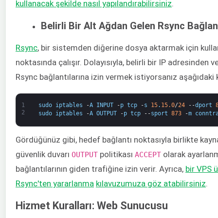
kullanacak şekilde nasıl yapılandırabilirsiniz
​.
Belirli Bir Alt Ağdan Gelen Rsync Bağlan
Rsync
​, bir sistemden diğerine dosya aktarmak için kulla
noktasında çalışır. Dolayısıyla, belirli bir IP adresinde
Rsync bağlantılarına izin vermek istiyorsanız aşağıdaki 
1
sudo
iptables
-
A
INPUT
-
p
tcp
-
s
15
.
15.0
/
24
--
dport
2
sudo
iptables
-
A
OUTPUT
-
p
tcp
--
sport
873
-
m
conntr
Gördüğünüz gibi, hedef bağlantı noktasıyla birlikte kayna
güvenlik duvarı ​
​ politikası ​
​ olarak ayarla
OUTPUT
ACCEPT
bağlantılarının giden trafiğine izin verir. Ayrıca,
​bir VPS 
Rsync'ten yararlanma
kılavuzumuza göz atabilirsiniz
​.
Hizmet Kuralları: Web Sunucusu