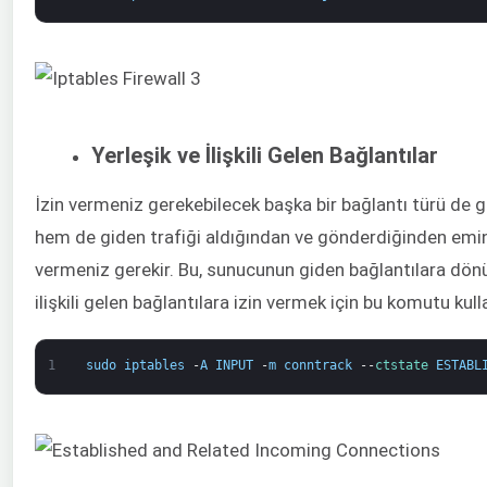
Yerleşik ve İlişkili Gelen Bağlantılar
İzin vermeniz gerekebilecek başka bir bağlantı türü de 
hem de giden trafiği aldığından ve gönderdiğinden emin ol
vermeniz gerekir. Bu, sunucunun giden bağlantılara dön
ilişkili gelen bağlantılara izin vermek için bu komutu kull
1
sudo
iptables
-
A
INPUT
-
m
conntrack
--
ctstate 
ESTABL