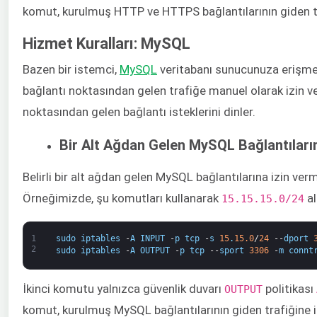
komut, kurulmuş HTTP ve HTTPS bağlantılarının giden tra
Hizmet Kuralları: MySQL
Bazen bir istemci, ​
MySQL
​ veritabanı sunucunuza erişmek
bağlantı noktasından gelen trafiğe manuel olarak izin 
noktasından gelen bağlantı isteklerini dinler.
Bir Alt Ağdan Gelen MySQL Bağlantıları
Belirli bir alt ağdan gelen MySQL bağlantılarına izin ver
Örneğimizde, şu komutları kullanarak
​ 
15.15.15.0/24
1
sudo
iptables
-
A
INPUT
-
p
tcp
-
s
15
.
15.0
/
24
--
dport
2
sudo
iptables
-
A
OUTPUT
-
p
tcp
--
sport
3306
-
m
connt
İkinci komutu yalnızca güvenlik duvarı ​
​ politikası
OUTPUT
komut, kurulmuş MySQL bağlantılarının giden trafiğine iz