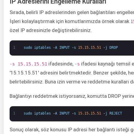
IP Adreslerini Engelleme Kuralları
Sırada, belirli IP adreslerinden gelen bağlantıları engel
İşleri kolaylaştırmak için komutlarımızda örnek olarak
1
özel IP adresinizle değiştirebilirsiniz.
1
sudo
iptables
-
A
INPUT
-
s
15.15
.
15.51
-
j
DROP
ifadesinde, ​​​
ifadesi kaynağı temsil e
-s 15.15.15.51
-s​
'15.15.15.51' adresini belirtmektedir. Benzer şekilde, he
belirtebilirsiniz. Buna izin verme ve reddetme kuralları da
Bağlantıyı reddetmek istiyorsanız, komutta DROP yerine
1
sudo
iptables
-
A
INPUT
-
s
15.15
.
15.51
-
j
REJECT
Sonuç olarak, söz konusu IP adresi her bağlantı isteği 