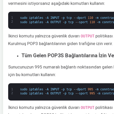
vermesini istiyorsanız aşağıdaki komutları kullanın:
1
sudo
iptables
-
A
INPUT
-
p
tcp
--
dport
110
-
m
conntra
2
sudo
iptables
-
A
OUTPUT
-
p
tcp
--
sport
110
-
m
conntr
İkinci komutu yalnızca güvenlik duvarı ​
​ politikası
OUTPUT
Kurulmuş POP3 bağlantılarının giden trafiğine izin verir.
Tüm Gelen POP3S Bağlantılarına İzin V
Sunucunuzun 995 numaralı bağlantı noktasından gelen P
için bu komutları kullanın:
1
sudo
iptables
-
A
INPUT
-
p
tcp
--
dport
995
-
m
conntra
2
sudo
iptables
-
A
OUTPUT
-
p
tcp
--
sport
995
-
m
conntr
İkinci komutu yalnızca güvenlik duvarı
politikası
​OUTPUT