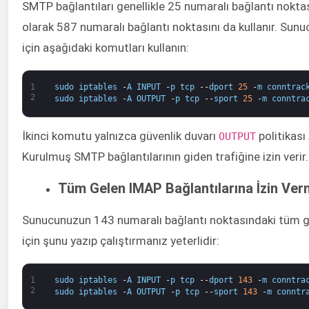
SMTP bağlantıları genellikle 25 numaralı bağlantı nokta
olarak 587 numaralı bağlantı noktasını da kullanır. Sun
için aşağıdaki komutları kullanın:
1
sudo
iptables
-
A
INPUT
-
p
tcp
--
dport
25
-
m
conntrac
2
sudo
iptables
-
A
OUTPUT
-
p
tcp
--
sport
25
-
m
conntra
İkinci komutu yalnızca güvenlik duvarı ​
politikası
OUTPUT​
Kurulmuş SMTP bağlantılarının giden trafiğine izin verir.
Tüm Gelen IMAP Bağlantılarına İzin Ve
Sunucunuzun 143 numaralı bağlantı noktasındaki tüm ge
için şunu yazıp çalıştırmanız yeterlidir:​
1
sudo
iptables
-
A
INPUT
-
p
tcp
--
dport
143
-
m
conntra
2
sudo
iptables
-
A
OUTPUT
-
p
tcp
--
sport
143
-
m
conntr