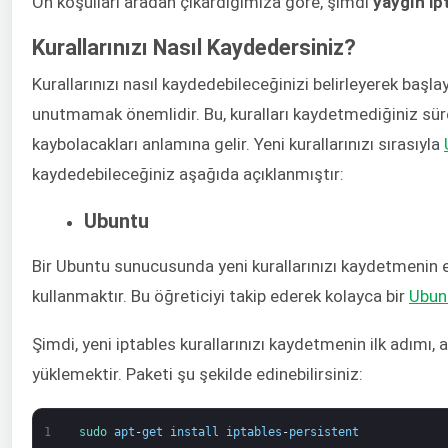
Ön koşulları aradan çıkardığımıza göre, şimdi ​
yaygın ip
Kurallarınızı Nasıl Kaydedersiniz?
Kurallarınızı nasıl kaydedebileceğinizi belirleyerek başla
unutmamak önemlidir. Bu, kuralları kaydetmediğiniz sür
kaybolacakları anlamına gelir. Yeni kurallarınızı sırasıyla ​
kaydedebileceğiniz aşağıda açıklanmıştır:
Ubuntu
Bir Ubuntu sunucusunda yeni kurallarınızı kaydetmenin 
kullanmaktır. Bu öğreticiyi takip ederek kolayca bir
​Ubun
Şimdi, yeni iptables kurallarınızı kaydetmenin ilk adımı,
yüklemektir. Paketi şu şekilde edinebilirsiniz:
1
sudo 
apt
-
get
install
iptables
-
persistent