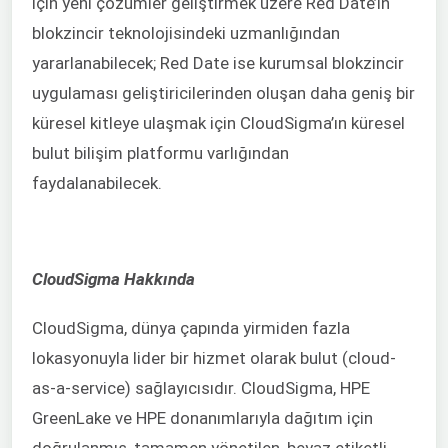
için yeni çözümler geliştirmek üzere Red Date’in
blokzincir teknolojisindeki uzmanlığından
yararlanabilecek; Red Date ise kurumsal blokzincir
uygulaması geliştiricilerinden oluşan daha geniş bir
küresel kitleye ulaşmak için CloudSigma’ın küresel
bulut bilişim platformu varlığından
faydalanabilecek.
CloudSigma Hakkında
CloudSigma, dünya çapında yirmiden fazla
lokasyonuyla lider bir hizmet olarak bulut (cloud-
as-a-service) sağlayıcısıdır. CloudSigma, HPE
GreenLake ve HPE donanımlarıyla dağıtım için
doğrulanmış, tamamen yönetilen, beyaz etiketli