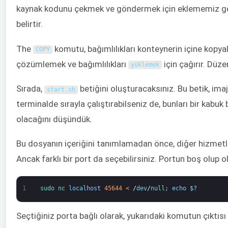
kaynak kodunu çekmek ve göndermek için eklememiz ge
belirtir.
The
komutu, bağımlılıkları konteynerin içine kopya
COPY
çözümlemek ve bağımlılıkları
için çağırır. Düz
yüklemek
Sırada,
betiğini oluşturacaksınız. Bu betik, ima
start
.
sh
terminalde sırayla çalıştırabilseniz de, bunları bir kab
olacağını düşündük.
Bu dosyanın içeriğini tanımlamadan önce, diğer hizmetler
Ancak farklı bir port da seçebilirsiniz. Portun boş olup o
1
sudo 
nc 
localhost
45644
<
/
dev
/
null
;
echo
$
?
Seçtiğiniz porta bağlı olarak, yukarıdaki komutun çıktısı