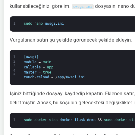
kullanabileceğinizi görelim.
dosyasını nano düz
uwsgi
.
ini
1
sudo 
nano 
uwsgi
.
ini
Vurgulanan satırı şu şekilde görünecek şekilde ekleyin:
1
[
uwsgi
]
2
module
=
main
3
callable
=
app
4
master
=
true
5
touch
-
reload
=
/
app
/
uwsgi
.
ini
İşiniz bittiğinde dosyayı kaydedip kapatın. Eklenen satı
belirtmiştir. Ancak, bu koşulun gelecekteki değişiklikler 
1
sudo 
docker 
stop 
docker
-
flask
-
demo
&&
sudo 
docker 
st