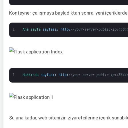
Konteyner çalışmaya başladıktan sonra, yeni içeriklerden
1
Ana sayfa 
sayfası
:
http
:
//your-server-public-ip:4564
1
Hakkında 
sayfası
:
http
:
//your-server-public-ip:45644
Şu ana kadar, web sitenizin ziyaretçilerine içerik sunabi