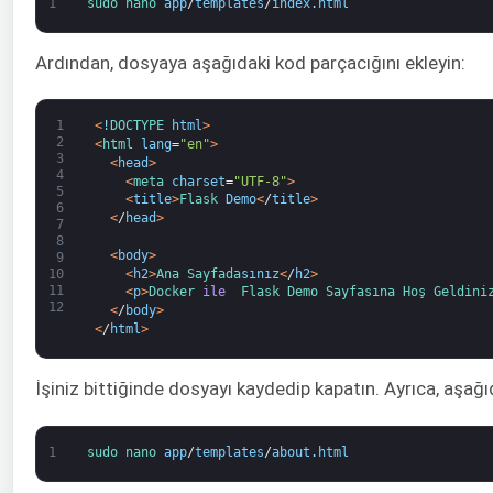
1
sudo 
nano 
app
/
templates
/
index
.
html
Ardından, dosyaya aşağıdaki kod parçacığını ekleyin:
1
<
!
DOCTYPE 
html
>
2
<
html 
lang
=
"en"
>
3
<
head
>
4
<
meta 
charset
=
"UTF-8"
>
5
<
title
>
Flask 
Demo
<
/
title
>
6
<
/
head
>
7
8
<
body
>
9
<
h2
>
Ana 
Sayfada
sınız
<
/
h2
>
10
11
<
p
>
Docker 
ile 
Flask 
Demo 
Sayfasına 
Hoş 
Geldini
12
<
/
body
>
<
/
html
>
İşiniz bittiğinde dosyayı kaydedip kapatın. Ayrıca, aşa
1
sudo 
nano 
app
/
templates
/
about
.
html