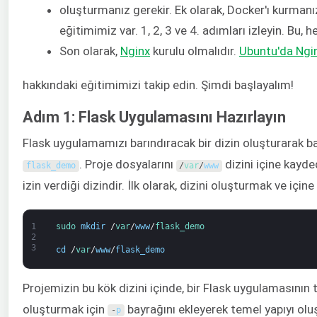
oluşturmanız gerekir. Ek olarak, Docker'ı kurmanı
eğitimimiz var. 1, 2, 3 ve 4. adımları izleyin. Bu, 
Son olarak,
Nginx
kurulu olmalıdır.
Ubuntu'da Ngi
hakkındaki eğitimimizi takip edin. Şimdi başlayalım!
Adım 1: Flask Uygulamasını Hazırlayın
Flask uygulamamızı barındıracak bir dizin oluşturarak baş
. Proje dosyalarını
dizini içine kayde
flask_demo
/
var
/
www
izin verdiği dizindir. İlk olarak, dizini oluşturmak ve için
1
sudo 
mkdir
/
var
/
www
/
flask_demo
2
3
cd
/
var
/
www
/
flask_demo
Projemizin bu kök dizini içinde, bir Flask uygulamasının
oluşturmak için
bayrağını ekleyerek temel yapıyı olu
-
p