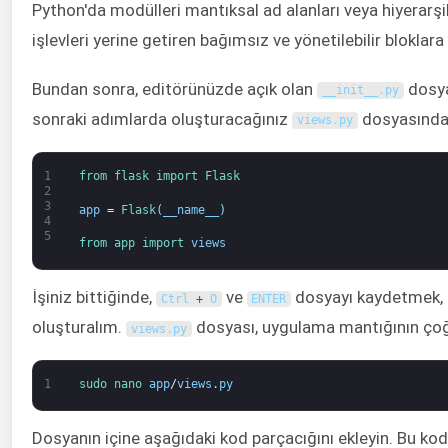
Python'da modülleri mantıksal ad alanları veya hiyerarşil
işlevleri yerine getiren bağımsız ve yönetilebilir bloklar
Bundan sonra, editörünüzde açık olan
dosyas
__init__
.
py
sonraki adımlarda oluşturacağınız
dosyasından
views
.
py
1
from 
flask 
import 
Flask
2
3
app
=
Flask
(
__name__
)
4
5
from 
app 
import 
views
İşiniz bittiğinde,
ve
dosyayı kaydetmek,
Ctrl
+
O
ENTER
oluşturalım.
dosyası, uygulama mantığının çoğ
views
.
py
1
sudo 
nano 
app
/
views
.
py
Dosyanın içine aşağıdaki kod parçacığını ekleyin. Bu kod