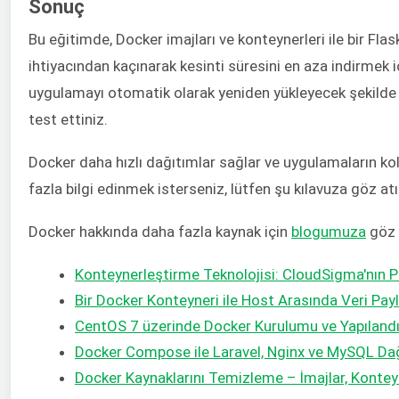
Sonuç
Bu eğitimde, Docker imajları ve konteynerleri ile bir Fl
ihtiyacından kaçınarak kesinti süresini en aza indirmek i
uygulamayı otomatik olarak yeniden yükleyecek şekilde y
test ettiniz.
Docker daha hızlı dağıtımlar sağlar ve uygulamaların ko
fazla bilgi edinmek isterseniz, lütfen şu kılavuza göz at
Docker hakkında daha fazla kaynak için
blogumuza
göz a
Konteynerleştirme Teknolojisi: CloudSigma'nın Pa
Bir Docker Konteyneri ile Host Arasında Veri Payla
CentOS 7 üzerinde Docker Kurulumu ve Yapılandı
Docker Compose ile Laravel, Nginx ve MySQL Da
Docker Kaynaklarını Temizleme – İmajlar, Konteyn