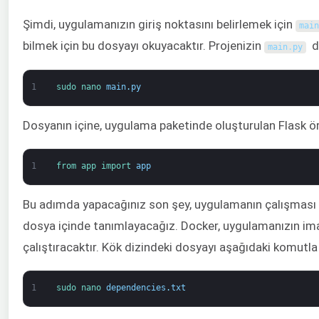
Şimdi, uygulamanızın giriş noktasını belirlemek için
main
bilmek için bu dosyayı okuyacaktır. Projenizin
do
main
.
py
1
sudo 
nano 
main
.
py
Dosyanın içine, uygulama paketinde oluşturulan Flask örn
1
from 
app 
import 
app
Bu adımda yapacağınız son şey, uygulamanın çalışması içi
dosya içinde tanımlayacağız. Docker, uygulamanızın imaj
çalıştıracaktır. Kök dizindeki dosyayı aşağıdaki komutla
1
sudo 
nano 
dependencies
.
txt