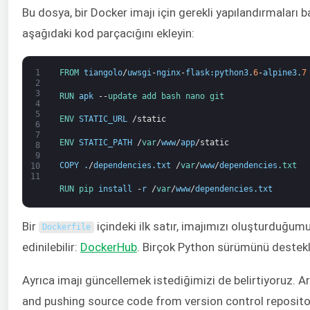
Bu dosya, bir Docker imajı için gerekli yapılandırmaları ba
aşağıdaki kod parçacığını ekleyin:
1
FROM 
tiangolo
/
uwsgi
-
nginx
-
flask
:
python3
.
6
-
alpine3
.
7
2
3
RUN 
apk
--
update 
add 
bash 
nano 
git
4
5
ENV 
STATIC_URL
/
static
6
7
ENV 
STATIC_PATH
/
var
/
www
/
app
/
static
8
9
COPY
.
/
dependencies
.
txt
/
var
/
www
/
dependencies
.
txt
10
11
RUN 
pip 
install
-
r
/
var
/
www
/
dependencies
.
txt
Bir
içindeki ilk satır, imajımızı oluşturduğu
Dockerfile
edinilebilir:
DockerHub
. Birçok Python sürümünü destekled
Ayrıca imajı güncellemek istediğimizi de belirtiyoruz. A
and pushing source code from version control reposit