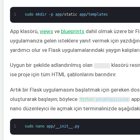
1
sudo 
mkdir
-
p
app
/
static
app
/
templates
App klasörü,
views
ve
blueprints
dahil olmak üzere bir Fl
uygulamanıza gelen isteklere yanıt vermek için yazdığını
yardımcı olur ve Flask uygulamalarındaki yaygın kalıpları
Uygun bir şekilde adlandırılmış olan
klasörü resim
static
ise proje için tüm HTML şablonlarını barındırır.
Artık bir Flask uygulamasını başlatmak için gereken dosy
oluşturarak başlayın; böylece
app 
Python 
yorumlayıcısına
nano düzenleyici ile açmak için terminalinizde aşağıdaki
1
sudo 
nano 
app
/
__init__
.
py