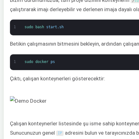
/
va
çalıştırarak imajı derleyebilir ve derlenen imaja dayalı ol
1
sudo 
bash 
start
.
sh
Betikin çalışmasının bitmesini bekleyin, ardından çalışa
1
sudo 
docker 
ps
Çıktı, çalışan konteynerleri gösterecektir:
Çalışan konteynerler listesinde şu isme sahip konteyner
Sunucunuzun genel
adresini bulun ve tarayıcınızda be
IP