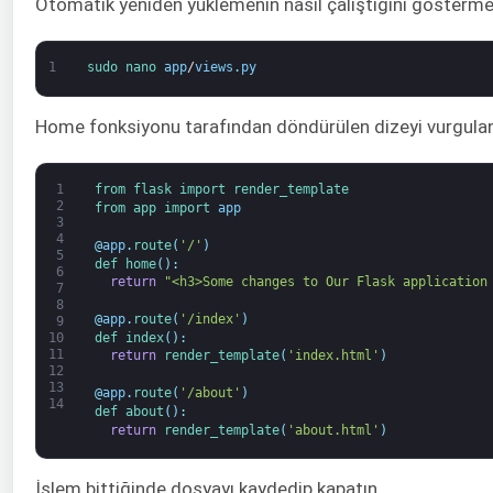
Otomatik yeniden yüklemenin nasıl çalıştığını gösterme
1
sudo 
nano 
app
/
views
.
py
Home fonksiyonu tarafından döndürülen dizeyi vurgulandı
1
from 
flask 
import 
render_template
2
from 
app 
import 
app
3
4
@
app
.
route
(
'/'
)
5
def 
home
(
)
:
6
return
"<h3>Some changes to Our Flask application
7
8
@
app
.
route
(
'/index'
)
9
def 
index
(
)
:
10
11
return
render_template
(
'index.html'
)
12
13
@
app
.
route
(
'/about'
)
14
def 
about
(
)
:
return
render_template
(
'about.html'
)
İşlem bittiğinde dosyayı kaydedip kapatın.