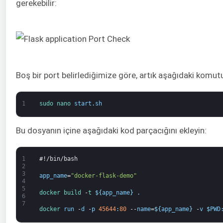
gerekebilir:
Boş bir port belirlediğimize göre, artık aşağıdaki komutu 
1
sudo 
nano 
start
.
sh
Bu dosyanın içine aşağıdaki kod parçacığını ekleyin:
1
#!/bin/bash
2
3
app_name
=
"docker-flask-demo"
4
5
docker
build
-
t
$
{
app_name
}
.
6
7
docker 
run
-
d
-
p
45644
:
80
--
name
=
$
{
app_name
}
-
v
$
PWD