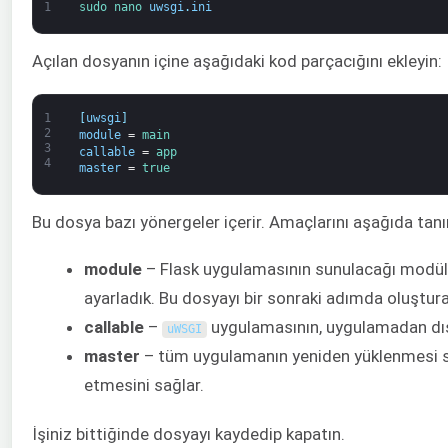
1
sudo 
nano 
uwsgi
.
ini
Açılan dosyanın içine aşağıdaki kod parçacığını ekleyin:
1
[
uwsgi
]
2
module
=
main
3
callable
=
app
4
master
=
true
Bu dosya bazı yönergeler içerir. Amaçlarını aşağıda tan
module
– Flask uygulamasının sunulacağı modülü
ayarladık. Bu dosyayı bir sonraki adımda oluştur
callable
–
uygulamasının, uygulamadan dış
uWSGI
master
– tüm uygulamanın yeniden yüklenmesi sı
etmesini sağlar.
İşiniz bittiğinde dosyayı kaydedip kapatın.