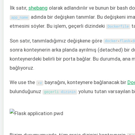
İlk satır,
shebang
olarak adlandırılır ve bunun bir bash do
adında bir değişken tanımlar. Bu değişkeni imaj
app_name
etmesini söyler. Bu işlem, geçerli dizindeki
ta
Dockerfile
Son satır, tanımladığımız değişkene göre
docker
-
flask
-
d
sonra konteynerin arka planda ayrılmış (detached) bir
konteynerdeki belirli bir porta bağlar. Bu durumda, ana
bağlıyoruz.
We use the
bayrağını, konteynere bağlanacak bir
Doc
-
v
bulunduğunuz
yolunu tutan varsayılan bi
geçerli 
dizinin
Bizim durumumuzda, tüm proje dizinini konteynerin