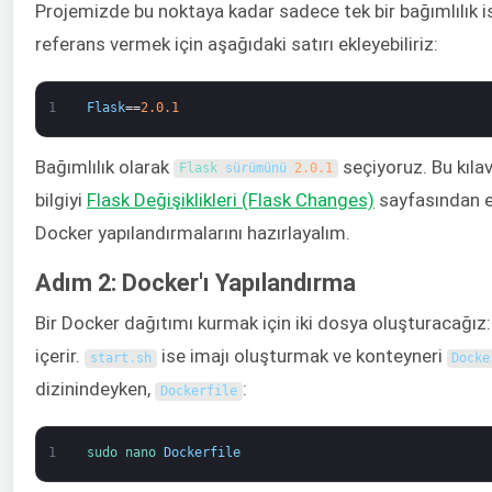
Projemizde bu noktaya kadar sadece tek bir bağımlılık i
referans vermek için aşağıdaki satırı ekleyebiliriz:
1
Flask
==
2.0.1
Bağımlılık olarak
seçiyoruz. Bu kıla
Flask 
sürümünü
2.0.1
bilgiyi
Flask Değişiklikleri (Flask Changes)
sayfasından ed
Docker yapılandırmalarını hazırlayalım.
Adım 2: Docker'ı Yapılandırma
Bir Docker dağıtımı kurmak için iki dosya oluşturacağız
içerir.
ise imajı oluşturmak ve konteyneri
start
.
sh
Docke
dizinindeyken,
:
Dockerfile
1
sudo 
nano 
Dockerfile