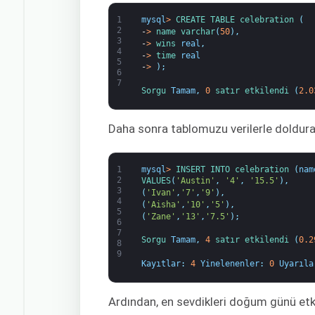
1
mysql
>
CREATE 
TABLE 
celebration
(
2
-
>
name 
varchar
(
50
)
,
3
-
>
wins 
real
,
4
-
>
time 
real
5
-
>
)
;
6
7
Sorgu 
Tamam
,
0
satır 
etkilendi
(
2.0
Daha sonra tablomuzu verilerle doldura
1
mysql
>
INSERT 
INTO 
celebration
(
nam
2
VALUES
(
'Austin'
,
'4'
,
'15.5'
)
,
3
(
'Ivan'
,
'7'
,
'9'
)
,
4
(
'Aisha'
,
'10'
,
'5'
)
,
5
(
'Zane'
,
'13'
,
'7.5'
)
;
6
7
Sorgu 
Tamam
,
4
satır 
etkilendi
(
0.2
8
9
Kayıtlar
:
4
Yinelenenler
:
0
Uyarıla
Ardından, en sevdikleri doğum günü etkin