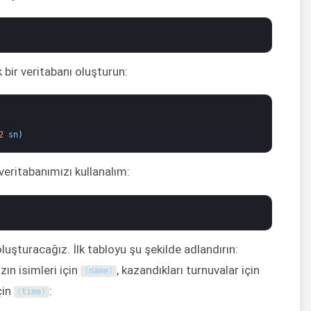
 bir veritabanı oluşturun:
2
sn
)
eritabanımızı kullanalım:
uşturacağız. İlk tabloyu şu şekilde adlandırın:
ın isimleri için
, kazandıkları turnuvalar için
(
name
)
çin
:
(
time
)