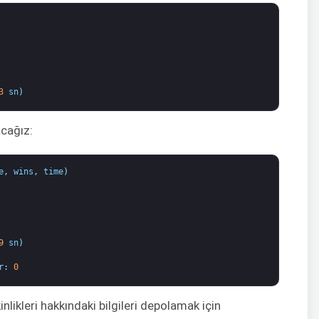
3
sn
)
cağız:
e
,
wins
,
time
)
9
sn
)
r
:
0
likleri hakkındaki bilgileri depolamak için