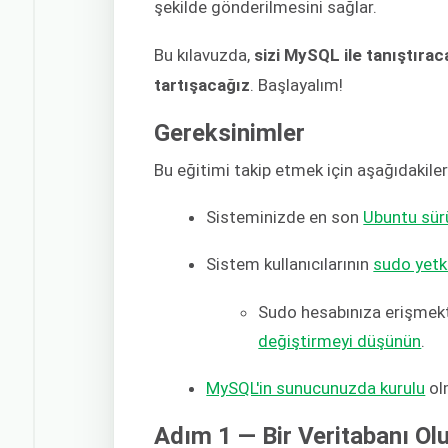
şekilde gönderilmesini sağlar.
Bu kılavuzda,
sizi MySQL ile tanıştırac
tartışacağız
. Başlayalım!
Gereksinimler
Bu eğitimi takip etmek için aşağıdakiler
Sisteminizde en son
Ubuntu sür
Sistem kullanıcılarının
sudo yetki
Sudo hesabınıza erişmekt
değiştirmeyi düşünün
.
MySQL'in sunucunuzda kurulu
ol
Adım 1 — Bir Veritabanı O