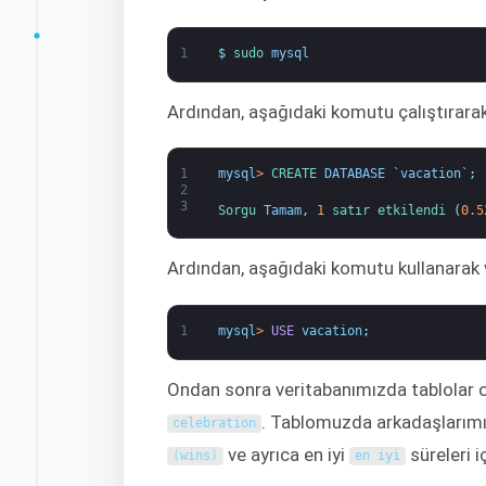
1
$
sudo 
mysql
Ardından, aşağıdaki komutu çalıştırarak
1
mysql
>
CREATE 
DATABASE
`
vacation
`
;
2
3
Sorgu 
Tamam
,
1
satır 
etkilendi
(
0.5
Ardından, aşağıdaki komutu kullanarak v
1
mysql
>
USE
vacation
;
Ondan sonra veritabanımızda tablolar ol
. Tablomuzda arkadaşlarımız
celebration
ve ayrıca en iyi
süreleri i
(
wins
)
en iyi