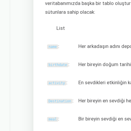
veritabanımızda başka bir tablo oluştur
sütunlara sahip olacak:
List
:
Her arkadaşın adını depo
name
:
Her bireyin doğum tarihi
birthdate
:
En sevdikleri etkinliğin k
activity
:
Her bireyin en sevdiği he
Destination
:
Bir bireyin sevdiği en se
meal