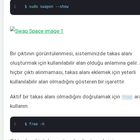
1
$
sudo 
swapon
--
show
Bir çıktının görüntülenmesi, sisteminizde takas alanı
oluşturmak için kullanılabilir alan olduğu anlamına gelir.
hiçbir çıktı alınmaması, takas alanı eklemek için yeterli
kullanılabilir alan olmadığını gösteren bir işarettir.
Aktif bir takas alanı olmadığını doğrulamak için
ar
free
kullanın:
1
$
free
-
h