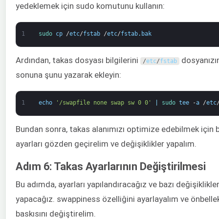
yedeklemek için sudo komutunu kullanın:
1
sudo 
cp
/
etc
/
fstab
/
etc
/
fstab
.
bak
Ardından, takas dosyası bilgilerini
dosyanızı
/
etc
/
fstab
sonuna şunu yazarak ekleyin:
1
echo
'/swapfile none swap sw 0 0'
|
sudo 
tee
-
a
/
etc
Bundan sonra, takas alanımızı optimize edebilmek için 
ayarları gözden geçirelim ve değişiklikler yapalım.
Adım 6: Takas Ayarlarının Değiştirilmesi
Bu adımda, ayarları yapılandıracağız ve bazı değişiklikle
yapacağız. swappiness özelliğini ayarlayalım ve önbelle
baskısını değiştirelim.