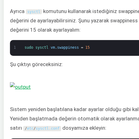
Ayrıca
komutunu kullanarak istediğiniz swappin
sysctl
değerini de ayarlayabilirsiniz. Şunu yazarak swappiness
değerini 15 olarak ayarlayalım:
1
sudo 
sysctl 
vm
.
swappiness
=
15
Şu çıktıyı göreceksiniz:
Sistem yeniden başlatılana kadar ayarlar olduğu gibi kal
Yeniden başlatmada değerin otomatik olarak ayarlanmas
satırı
dosyamıza ekleyin:
/
etc
/
sysctl
.
conf