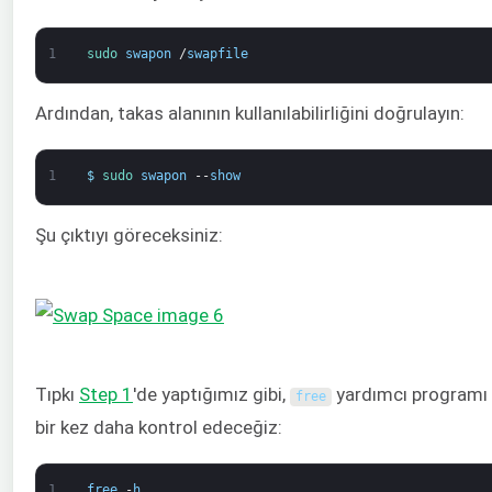
1
sudo 
swapon
/
swapfile
Ardından, takas alanının kullanılabilirliğini doğrulayın:
1
$
sudo 
swapon
--
show
Şu çıktıyı göreceksiniz:
Tıpkı
Step 1
'de yaptığımız gibi,
yardımcı programı 
free
bir kez daha kontrol edeceğiz:
1
free
-
h