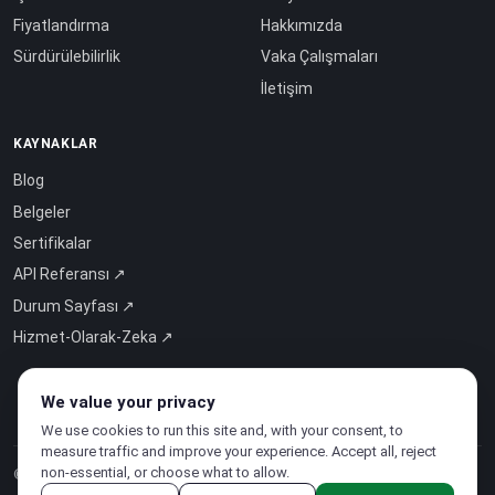
Fiyatlandırma
Hakkımızda
Sürdürülebilirlik
Vaka Çalışmaları
İletişim
KAYNAKLAR
Blog
Belgeler
Sertifikalar
API Referansı ↗
Durum Sayfası ↗
Hizmet-Olarak-Zeka ↗
We value your privacy
We use cookies to run this site and, with your consent, to
measure traffic and improve your experience. Accept all, reject
non-essential, or choose what to allow.
© 2026 CloudSigma Holding AG.
Tüm hakları saklıdır
.