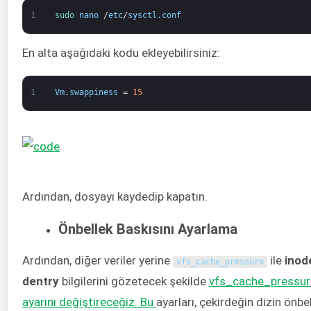
1
sudo 
nano
/
etc
/
sysctl
.
conf
En alta aşağıdaki kodu ekleyebilirsiniz:
1
Vm
.
swappiness
=
15
Ardından, dosyayı kaydedip kapatın.
Önbellek Baskısını Ayarlama
Ardından, diğer veriler yerine
ile
inod
vfs_cache_pressure
dentry
bilgilerini gözetecek şekilde
vfs_cache_pressur
ayarını değiştireceğiz. Bu
ayarları, çekirdeğin dizin önbe