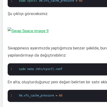
1
sudo 
sysctl 
vm
.
vfs_cache_pressure
=
60
Şu çıktıyı göreceksiniz:
Swappiness ayarımızda yaptığımıza benzer şekilde, bur
yapılandırmayı da değiştirebiliriz:
1
sudo 
nano
/
etc
/
sysctl
.
conf
En alta, oluşturduğunuz yeni değeri belirten bir satır ekl
1
Vm
.
vfs_cache_pressure
=
60