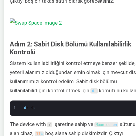
Çıktıyı boş bir takas satırı olarak göreceksiniz:
Adım 2: Sabit Disk Bölümü Kullanılabilirlik
Kontrolü
Sistem kullanılabilirliğini kontrol etmeye benzer şekilde
yeterli alanımız olduğundan emin olmak için mevcut di
kullanımımızı kontrol edelim. Sabit disk bölümü
kullanılabilirliğini kontrol etmek için
komutunu kullan
df
1
df
-
h
The device with
işaretine sahip ve
sütunu
/
Mounted 
on
alan cihaz,
boş alana sahip diskimizdir. Çıktıyı
11
%