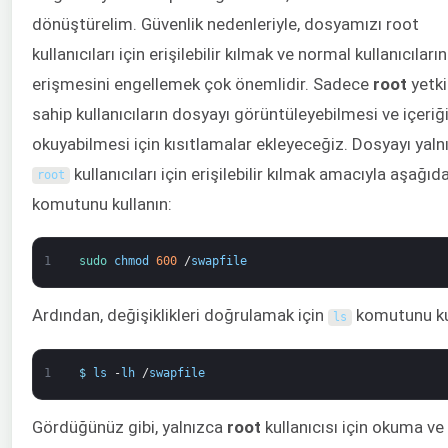
dönüştürelim. Güvenlik nedenleriyle, dosyamızı root
kullanıcıları için erişilebilir kılmak ve normal kullanıcıların
erişmesini engellemek çok önemlidir. Sadece
root
yetki
sahip kullanıcıların dosyayı görüntüleyebilmesi ve içeriği
okuyabilmesi için kısıtlamalar ekleyeceğiz. Dosyayı yaln
kullanıcıları için erişilebilir kılmak amacıyla aşağıd
root
komutunu kullanın:
1
sudo 
chmod
600
/
swapfile
Ardından, değişiklikleri doğrulamak için
komutunu kul
ls
1
$
ls
-
lh
/
swapfile
Gördüğünüz gibi, yalnızca
root
kullanıcısı için okuma v