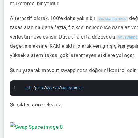
mükemmel bir yoldur.
Alternatif olarak, 100'e daha yakın bir
değe
vm
.
swappiness
takas alanına daha fazla, fiziksel belleğe ise daha az ver
yerleştirmeye çalışır. Düşük ila orta düzeydeki
vm
.
swappi
değerinin aksine, RAM'e aktif olarak veri giriş çıkışı yapıl
yüksek sistem takası çok istenmeyen etkilere yol açar.
Şunu yazarak mevcut swappiness değerini kontrol edin:
1
cat
/
proc
/
sys
/
vm
/
swappiness
Şu çıktıyı göreceksiniz: