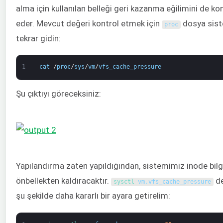
alma için kullanılan belleği geri kazanma eğilimini de ko
eder. Mevcut değeri kontrol etmek için
dosya sis
proc
tekrar gidin:
1
cat
/
proc
/
sys
/
vm
/
vfs_cache_pressure
Şu çıktıyı göreceksiniz:
Yapılandırma zaten yapıldığından, sistemimiz inode bilgi
önbellekten kaldıracaktır.
de
sysctl 
vm
.
vfs_cache_pressure
şu şekilde daha kararlı bir ayara getirelim: