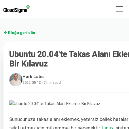
Bloğa geri dön
Ubuntu 20.04'te Takas Alanı Ekl
Bir Kılavuz
Hark Labs
2022-05-13 · 7 min read
Sunucunuza takas alanı eklemek, yetersiz bellek hatalar
telafi etmek için mükemmel bir seçenektir.
Linux
, siste