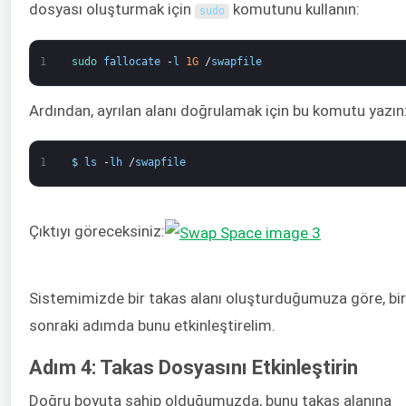
dosyası oluşturmak için
komutunu kullanın:
sudo
1
sudo 
fallocate
-
l
1G
/
swapfile
Ardından, ayrılan alanı doğrulamak için bu komutu yazın
1
$
ls
-
lh
/
swapfile
Çıktıyı göreceksiniz:
Sistemimizde bir takas alanı oluşturduğumuza göre, bir
sonraki adımda bunu etkinleştirelim.
Adım 4: Takas Dosyasını Etkinleştirin
Doğru boyuta sahip olduğumuzda, bunu takas alanına