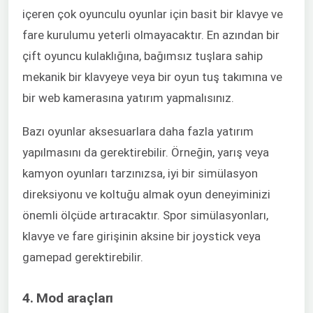
içeren çok oyunculu oyunlar için basit bir klavye ve
fare kurulumu yeterli olmayacaktır. En azından bir
çift oyuncu kulaklığına, bağımsız tuşlara sahip
mekanik bir klavyeye veya bir oyun tuş takımına ve
bir web kamerasına yatırım yapmalısınız.
Bazı oyunlar aksesuarlara daha fazla yatırım
yapılmasını da gerektirebilir. Örneğin, yarış veya
kamyon oyunları tarzınızsa, iyi bir simülasyon
direksiyonu ve koltuğu almak oyun deneyiminizi
önemli ölçüde artıracaktır. Spor simülasyonları,
klavye ve fare girişinin aksine bir joystick veya
gamepad gerektirebilir.
4. Mod araçları