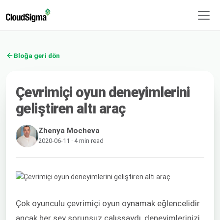
Bloğa geri dön
Çevrimiçi oyun deneyimlerini
geliştiren altı araç
Zhenya Mocheva
2020-06-11 · 4 min read
Çok oyunculu çevrimiçi oyun oynamak eğlencelidir
ancak her şey sorunsuz çalışsaydı, deneyimlerinizi