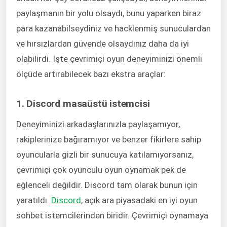
paylaşmanın bir yolu olsaydı, bunu yaparken biraz
para kazanabilseydiniz ve hacklenmiş sunuculardan
ve hırsızlardan güvende olsaydınız daha da iyi
olabilirdi. İşte çevrimiçi oyun deneyiminizi önemli
ölçüde artırabilecek bazı ekstra araçlar:
1. Discord masaüstü istemcisi
Deneyiminizi arkadaşlarınızla paylaşamıyor,
rakiplerinize bağıramıyor ve benzer fikirlere sahip
oyuncularla gizli bir sunucuya katılamıyorsanız,
çevrimiçi çok oyunculu oyun oynamak pek de
eğlenceli değildir. Discord tam olarak bunun için
yaratıldı.
Discord
, açık ara piyasadaki en iyi oyun
sohbet istemcilerinden biridir. Çevrimiçi oynamaya