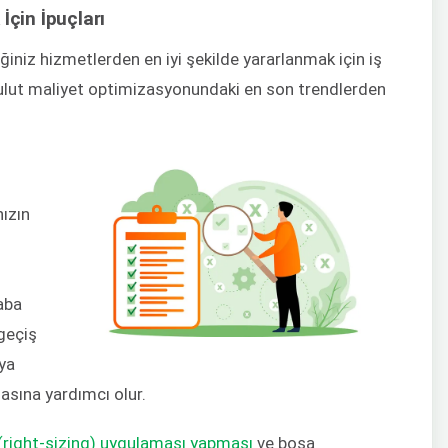
İçin İpuçları
diğiniz hizmetlerden en iyi şekilde yararlanmak için iş
lut maliyet optimizasyonundaki en son trendlerden
nızın
aba
geçiş
ya
masına yardımcı olur.
(right-sizing) uygulaması yapması
ve boşa