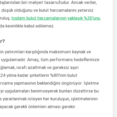
jlarından biri maliyet tasarrufudur. Ancak veriler,
OI) düşük olduğunu ve bulut harcamalarını yetersiz
ruluş,
toplam bulut harcamalarının yaklaşık %30'unu
a kesinlikle kabul edilemez.
r?
in yatırımları karşılığında maksimum kaynak ve
zi uygulamadır. Amaç, tüm performans hedeflerinize
ğlamak, israfı azaltmak ve gereksiz aşırı
4 yılına kadar şirketlerin %80'inin bulut
arcama yapmasının beklendiğini öngörüyor. İşletme
en iyi uygulamaları benimseyerek bunları düzeltirse bu
de yararlanmak isteyen her kuruluşun, işletmelerinin
layacak gerekli önlemleri alması gerekir.