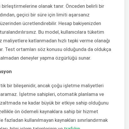
 birleştirmelerine olanak tanır. Önceden belirli bir
dından, geçici bir süre için limiti aşarsanız
üzerinden ücretlendirebilir. Hesap bakiyenizden
uralandırılırsınız. Bu model, kullanıcılara tüketim
z maliyetlere katlanmadan hızlı tepki verme olanağı
lar. Test ortamları söz konusu olduğunda da oldukça
ek kalmadan deneyler yapma özgürlüğü sunar.
asyon
ritik bir bileşenidir, ancak çoğu işletme maliyetleri
aramaz. İşletme sahipleri, otomatik planlama ve
 azaltmada ne kadar büyük bir etkiye sahip olduğunu
özellikle ön ödemeli kaynaklara sahip bir hizmet
e fazladan kullanılmayan kaynakları sınırlandırmak
arı, bilgi işlem taleplerinin ve
trafiğin