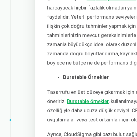
harcayacak hiçbir fazlalık olmadan yaln
faydalıdır. Yeterli performans seviyele
ilişkin çok doğru tahminler yapmak için s
tahminlerinizin mevcut gereksinimlerl
zamanla büyüdükçe ideal olarak düzenli 
zamanda doğru boyutlandırma, kaynakları
böylece ne bütçe ne de performans diğ
Burstable Örnekler
Tasarrufu en üst düzeye çıkarmak için ş
öneririz.
Burstable örnekler
, kullanılma
özelliğiyle daha ucuza düşük seviyeli C
uygulamalar veya test ortamları için o
Ayrıca, CloudSigma gibi bazı bulut sağlayı