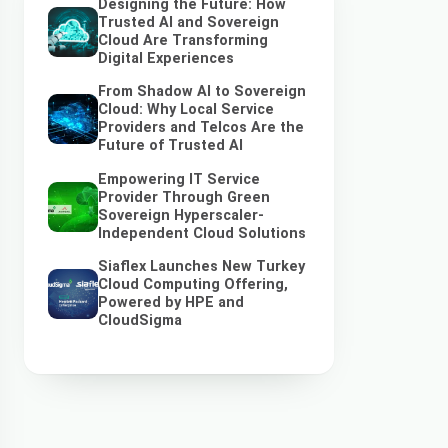
Designing the Future: How
Trusted AI and Sovereign
Cloud Are Transforming
Digital Experiences
From Shadow AI to Sovereign
Cloud: Why Local Service
Providers and Telcos Are the
Future of Trusted AI
Empowering IT Service
Provider Through Green
Sovereign Hyperscaler-
Independent Cloud Solutions
Siaflex Launches New Turkey
Cloud Computing Offering,
Powered by HPE and
CloudSigma