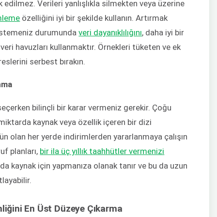
k edilmez. Verileri yanlışlıkla silmekten veya üzerine
mleme
özelliğini iyi bir şekilde kullanın. Artırmak
 istemeniz durumunda
veri dayanıklılığını
, daha iyi bir
eri havuzları kullanmaktır. Örnekleri tüketen ve ek
eslerini serbest bırakın.
anma
seçerken bilinçli bir karar vermeniz gerekir. Çoğu
miktarda kaynak veya özellik içeren bir dizi
n olan her yerde indirimlerden yararlanmaya çalışın
uf planları,
bir ila üç yıllık taahhütler vermenizi
arda kaynak için yapmanıza olanak tanır ve bu da uzun
layabilir.
nliğini En Üst Düzeye Çıkarma