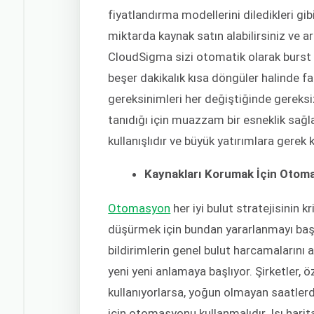
fiyatlandırma modellerini diledikleri gibi
miktarda kaynak satın alabilirsiniz ve ar
CloudSigma sizi otomatik olarak burst 
beşer dakikalık kısa döngüler halinde fat
gereksinimleri her değiştiğinde gereksi
tanıdığı için muazzam bir esneklik sağ
kullanışlıdır ve büyük yatırımlara ger
Kaynakları Korumak İçin Otom
Otomasyon
her iyi bulut stratejisinin k
düşürmek için bundan yararlanmayı baş
bildirimlerin genel bulut harcamalarını
yeni yeni anlamaya başlıyor. Şirketler, 
kullanıyorlarsa, yoğun olmayan saatlerd
için otomasyonu kullanmalıdır. Isı harital