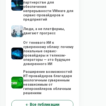
партнерстве для
обеспечения
непрерывности VMware для
сервис-провайдеров и
предприятий
Люди, а не платформы,
двигают прогресс
От теневого ИИ к
суверенному облаку: почему
локальные сервис-
провайдеры и телеком-
операторы — это будущее
доверенного ИИ
Расширение возможностей
ИТ-провайдеров благодаря
экологичным суверенным
независимым от
гиперскейлеров облачным
решениям
Все публикации