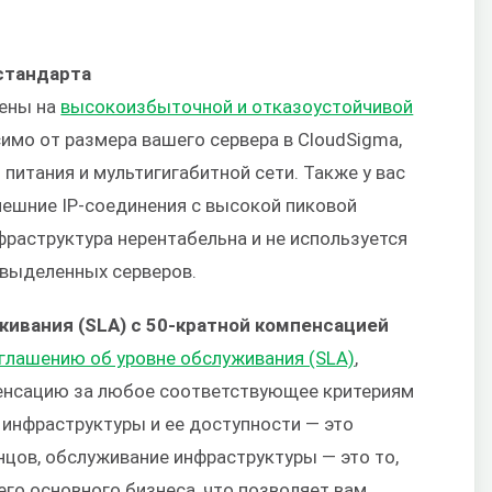
стандарта
щены на
высокоизбыточной и отказоустойчивой
симо от размера вашего сервера в CloudSigma,
питания и мультигигабитной сети. Также у вас
ешние IP-соединения с высокой пиковой
раструктура нерентабельна и не используется
 выделенных серверов.
живания (SLA) с 50-кратной компенсацией
глашению об уровне обслуживания (SLA)
,
енсацию за любое соответствующее критериям
 инфраструктуры и ее доступности — это
нцов, обслуживание инфраструктуры — это то,
его основного бизнеса, что позволяет вам