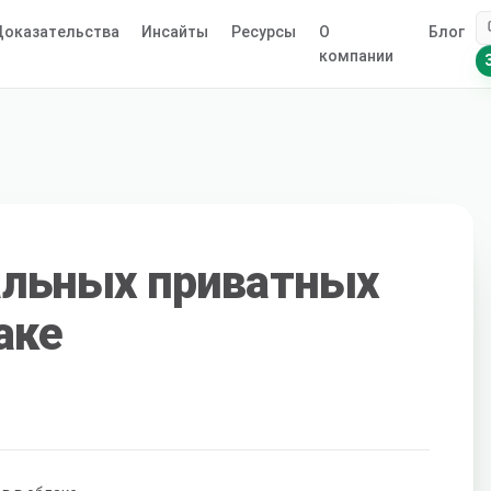
оказательства
Инсайты
Ресурсы
О
Блог
компании
альных приватных
аке