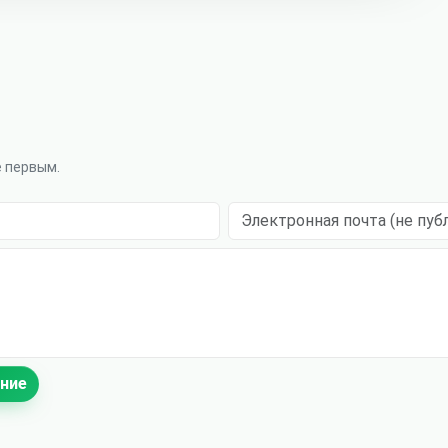
е первым.
Электронная почта (не публикуе
ние