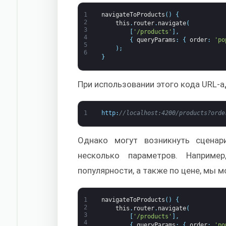
1
navigateToProducts
(
)
{
2
this
.
router
.
navigate
(
3
[
'/products'
]
,
4
{
queryParams
:
{
order
:
'po
5
)
;
6
}
При использовании этого кода URL-
1
http
:
//localhost:4200/products?orde
Однако могут возникнуть сценар
несколько параметров. Наприм
популярности, а также по цене, мы 
1
navigateToProducts
(
)
{
2
this
.
router
.
navigate
(
3
[
'/products'
]
,
4
{
queryParams
:
{
order
:
'po