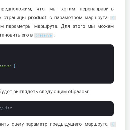
редположим, что мы хотим перенаправить
 страницы
product
с параметром маршрута
{
том параметры маршрута. Для этого мы можем
тановить его в
:
preserve
serve'
}
с будет выглядеть следующим образом:
opular
анить query-параметр предыдущего маршрута
{