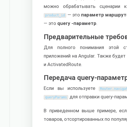
можно обрабатывать сценарии к
— это
параметр маршрут
product_id
— это
query
-параметр
.
Предварительные требо
Для полного понимания этой с
приложений на Angular. Также будет 
и ActivatedRoute.
Передача query-параметр
Если вы используете
Router
.
naviga
для отправки query-пара
queryParams
В приведенном выше примере, есл
товаров, отсортированных по популя