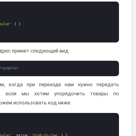
pular'
}
}
адрес примет следующий вид:
r=popular
ии, когда при переходе нам нужно передать
ер, если мы хотим упорядочить товары по
можем использовать код ниже:
pular'
,
price
:
'high-to-low'
}
}