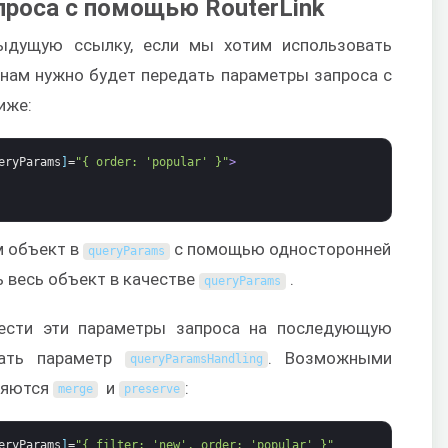
проса с помощью RouterLink
ыдущую ссылку, если мы хотим использовать
 нам нужно будет передать параметры запроса с
иже:
eryParams
]
=
"{ order: 'popular' }"
>
м объект в
с помощью односторонней
queryParams
 весь объект в качестве
.
queryParams
нести эти параметры запроса на последующую
вать параметр
. Возможными
queryParamsHandling
ляются
и
:
merge
preserve
eryParams
]
=
"{ filter: 'new', order: 'popular' }"