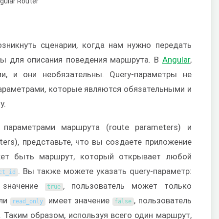
зникнуть сценарии, когда нам нужно передать
ры для описания поведения маршрута. В
Angular
,
ми, и они необязательны. Query-параметры не
араметрами, которые являются обязательными и
у.
параметрами маршрута (route parameters) и
ters), представьте, что вы создаете приложение
жет быть маршрут, который открывает любой
. Вы также можете указать query-параметр:
ct_id
значение
, пользователь может только
true
сли
имеет значение
, пользователь
read_only
false
 Таким образом, используя всего один маршрут,