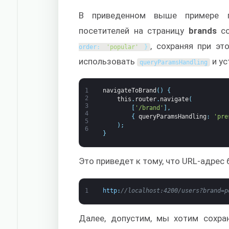
В приведенном выше примере п
посетителей на страницу
brands
со
, сохраняя при э
order
:
'popular'
}
использовать
и ус
queryParamsHandling
1
navigateToBrand
(
)
{
2
this
.
router
.
navigate
(
3
[
'/brand'
]
,
4
{
queryParamsHandling
:
'pre
5
)
;
6
}
Это приведет к тому, что URL-адре
1
http
:
//localhost:4200/users?brand=p
Далее, допустим, мы хотим сохр