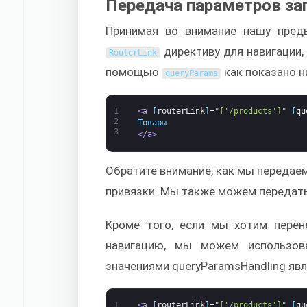
Передача параметров за
Принимая во внимание нашу пред
директиву для навигации,
RouterLink
помощью
как показано н
queryParams
1
<a 
[
routerLink
]
=
"['/products']"
[
qu
2
Товары
3
</a>
Обратите внимание, как мы передае
привязки. Мы также можем передать
Кроме того, если мы хотим пере
навигацию, мы можем использо
значениями queryParamsHandling яв
1
<a 
[
routerLink
]
=
"['/products']"
[
qu