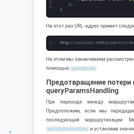
5
)
;
6
}
На этот раз URL-адрес примет след
1
http
:
//localhost:4200/products?orde
На этом мы заканчиваем рассмотрени
помощью
.
queryParams
Предотвращение потери 
queryParamsHandling
При переходе между маршрута
Предположим, если мы передад
последующей маршрутизации. М
и установив значе
queryParamsHandling