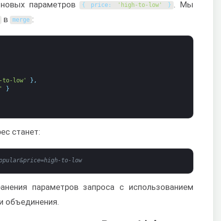
новых параметров
. Мы
{
price
:
'high-to-low'
}
в
:
merge
-to-low'
}
,
'
}
ес станет:
opular&price=high-to-low
анения параметров запроса с использованием
и объединения.