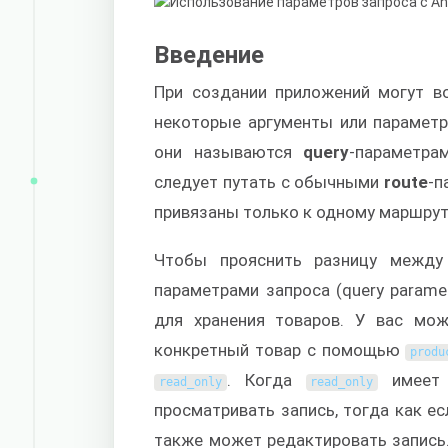
Введение
При создании приложений могут во
некоторые аргументы или парамет
они называются
query
-параметра
следует путать с обычными
route
-п
привязаны только к одному маршрут
Чтобы прояснить разницу между 
параметрами запроса (query parame
для хранения товаров. У вас мо
конкретный товар с помощью
produ
. Когда
имеет 
read_only
read_only
просматривать запись, тогда как е
также может редактировать запись.