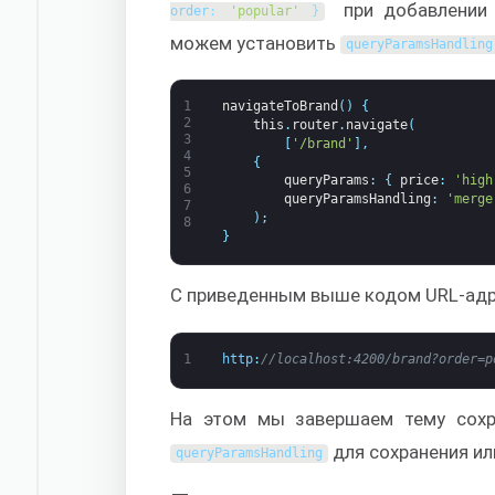
при добавлении 
order
:
'popular'
}
можем установить
queryParamsHandling
1
navigateToBrand
(
)
{
2
this
.
router
.
navigate
(
3
[
'/brand'
]
,
4
{
5
queryParams
:
{
price
:
'high
6
queryParamsHandling
:
'merge
7
)
;
8
}
С приведенным выше кодом URL-адр
1
http
:
//localhost:4200/brand?order=p
На этом мы завершаем тему сохр
для сохранения ил
queryParamsHandling