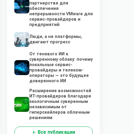
партнерстве для
обеспечения
непрерывности VMware для
сервис-провайдеров и
предприятий
Люди, а не платформы,
двигают прогресс
От теневого ИИ к
суверенному облаку: почему
локальные сервис-
провайдеры и телеком-
операторы — это будущее
доверенного ИИ
Расширение возможностей
ИТ-провайдеров благодаря
экологичным суверенным
независимым от
гиперскейлеров облачным
решениям
Все публикации