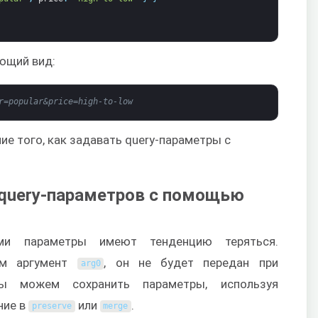
ующий вид:
r=popular&price=high-to-low
е того, как задавать query-параметры с
query-параметров с помощью
ми параметры имеют тенденцию теряться.
им аргумент
, он не будет передан при
arg0
ы можем сохранить параметры, используя
ние в
или
.
preserve
merge