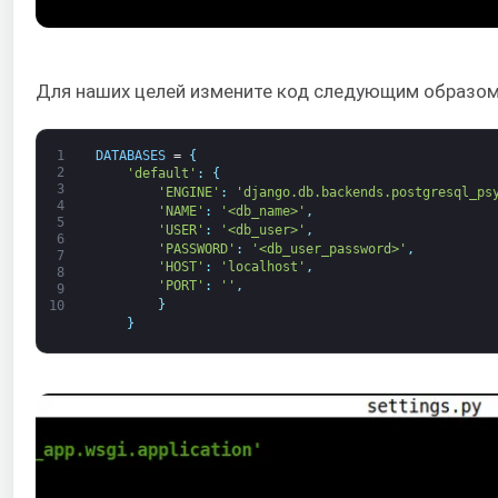
Для наших целей измените код следующим образом
1
DATABASES
=
{
2
'default'
:
{
3
'ENGINE'
:
'django.db.backends.postgresql_ps
4
'NAME'
:
'<db_name>'
,
5
'USER'
:
'<db_user>'
,
6
'PASSWORD'
:
'<db_user_password>'
,
7
'HOST'
:
'localhost'
,
8
'PORT'
:
''
,
9
}
10
}