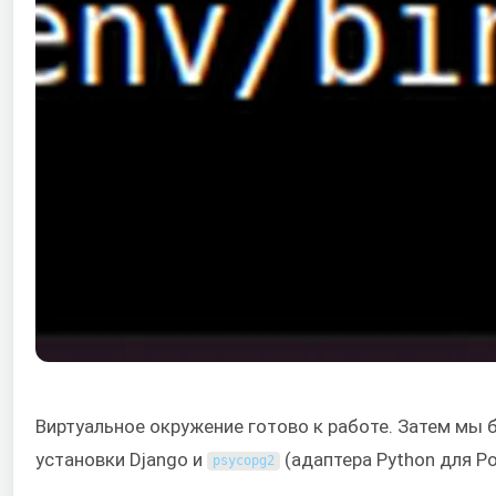
Виртуальное окружение готово к работе. Затем мы
установки Django и
(адаптера Python для Po
psycopg2