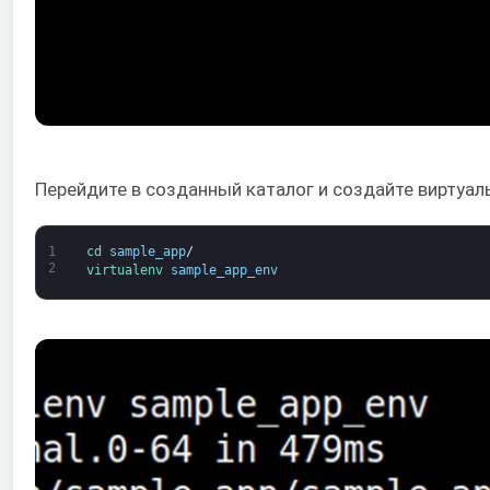
Перейдите в созданный каталог и создайте виртуал
1
cd 
sample_app
/
2
virtualenv 
sample_app_env