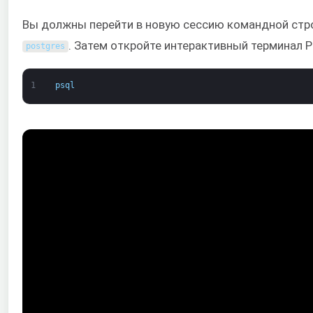
Вы должны перейти в новую сессию командной стро
. Затем откройте интерактивный терминал P
postgres
1
psql