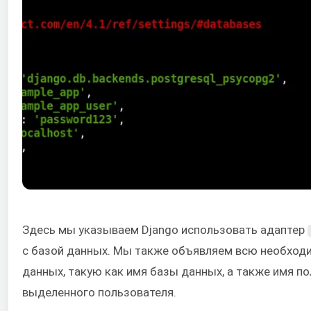
Здесь мы указываем Django использовать адаптер
с базой данных. Мы также объявляем всю необход
данных, такую как имя базы данных, а также имя по
выделенного пользователя.