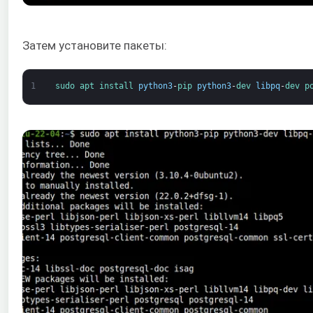
Затем установите пакеты:
1
sudo 
apt 
install 
python3
-
pip 
python3
-
dev 
libpq
-
dev 
p