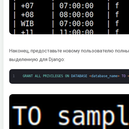
Наконец, предоставьте новому пользователю полные
выделенную для Django:
1
GRANT 
ALL 
PRIVILEGES 
ON 
DATABASE
<
database_name
>
TO