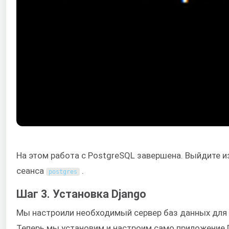
На этом работа с PostgreSQL завершена. Выйдите 
сеанса
.
postgres
Шаг 3. Установка Django
Мы настроили необходимый сервер баз данных для 
Теперь мы установим и настроим само приложение D