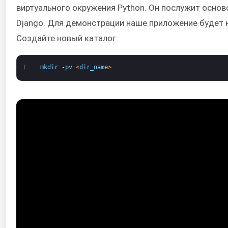
виртуального окружения Python. Он послужит осно
Django. Для демонстрации наше приложение будет
Создайте новый каталог:
1
mkdir
-
pv
<
dir_name
>