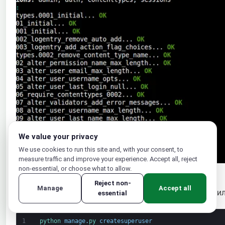
We value your privacy
We use cookies to run this site and, with your consent, to
measure traffic and improve your experience. Accept all, reject
non-essential, or choose what to allow.
Reject non-
Manage
Accept all
Затем создайте суперпользователя для нашего при
essential
1
python 
manage
.
py 
createsuperuser