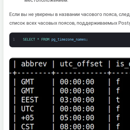
местоположением.
Если вы не уверены в названии часового пояса, сл
список всех часовых поясов, поддерживаемых Post
1
SELECT *
FROM 
pg_timezone_names
;