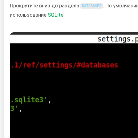
Прокрутите вниз до раздела
. По умолчани
DATABASES
использование
SQLite
: