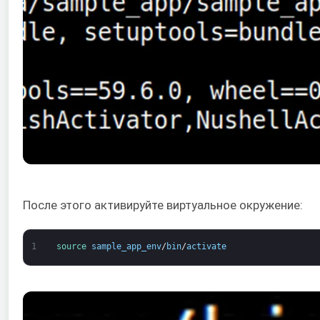
После этого активируйте виртуальное окружение:
1
source 
sample_app_env
/
bin
/
activate