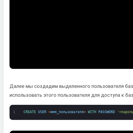
Далее мы создадим выделенного пользователя ба
использовать этого пользователя для доступа к баз
1
CREATE 
USER
<
имя_пользователя
>
WITH 
PASSWORD
'<парол