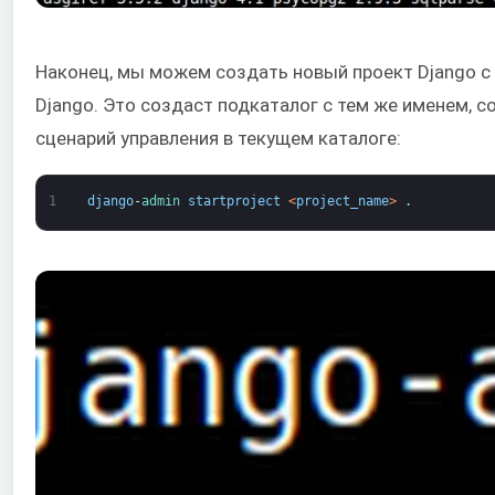
Наконец, мы можем создать новый проект Django 
Django. Это создаст подкаталог с тем же именем, с
сценарий управления в текущем каталоге:
1
django
-
admin 
startproject
<
project_name
>
.