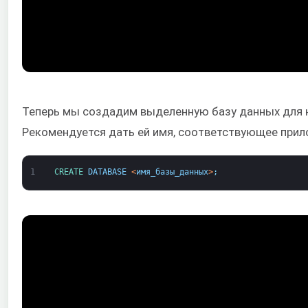
Теперь мы создадим выделенную базу данных для 
Рекомендуется дать ей имя, соответствующее прил
1
CREATE 
DATABASE
<
имя_базы_данных
>
;