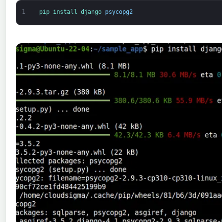
1
pip 
install 
django 
psycopg2