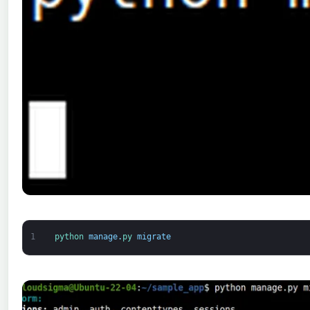
1
python 
manage
.
py 
migrate