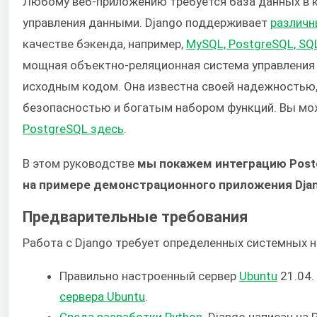
Любому веб-приложению требуется база данных в к
управления данными. Django поддерживает
различн
качестве бэкенда, например,
MySQL, PostgreSQL, SQL
мощная объектно-реляционная система управления
исходным кодом. Она известна своей надежностью
безопасностью и богатым набором функций. Вы м
PostgreSQL здесь
.
В этом руководстве
мы покажем интеграцию Post
на примере демонстрационного приложения Dja
Предварительные требования
Работа с Django требует определенных системных н
Правильно настроенный сервер
Ubuntu
21.04.
сервера Ubuntu
.