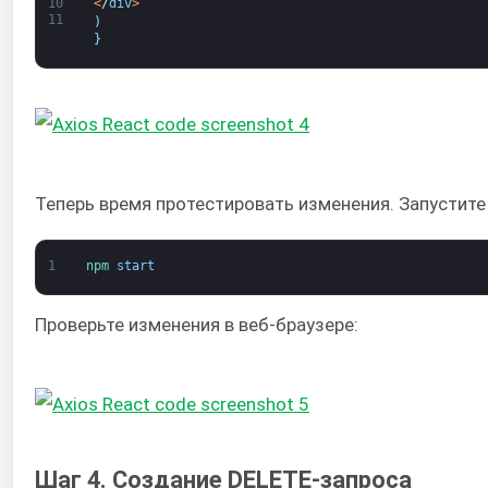
<
/
div
>
10
11
)
}
Теперь время протестировать изменения. Запустите
1
npm 
start
Проверьте изменения в веб-браузере:
Шаг 4. Создание DELETE-запроса