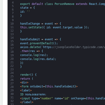
4
export 
default
class
PersonRemove 
extends
React
.
Com
5
state
=
{
6
id
:
''
7
}
8
9
handleChange
=
event
=
>
{
10
11
this
.
setState
(
{
id
:
event
.
target
.
value
}
)
;
12
}
13
14
handleSubmit
=
event
=
>
{
15
event
.
preventDefault
(
)
;
16
axios
.
delete
(
`
https
:
//jsonplaceholder.typicode.com/
17
.
then
(
res
=
>
{
18
console
.
log
(
res
)
;
19
20
console
.
log
(
res
.
data
)
;
21
}
)
22
}
23
24
render
(
)
{
25
return
(
26
<
div
>
27
<
form 
onSubmit
=
{
this
.
handleSubmit
}
>
28
<
label
>
29
30
ID 
пользователя
:
31
<
input 
type
=
"number"
name
=
"id"
onChange
=
{
this
.
handl
32
<
/
label
>
33