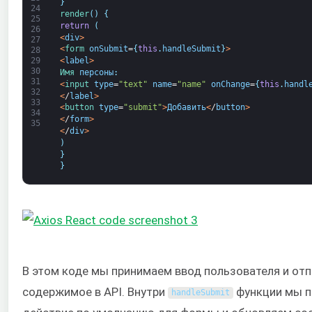
}
24
render
(
)
{
25
return
(
26
<
div
>
27
<
form 
onSubmit
=
{
this
.
handleSubmit
}
>
28
<
label
>
29
30
Имя 
персоны
:
31
<
input 
type
=
"text"
name
=
"name"
onChange
=
{
this
.
handl
32
<
/
label
>
33
<
button 
type
=
"submit"
>
Добавить
<
/
button
>
34
<
/
form
>
35
<
/
div
>
)
}
}
В этом коде мы принимаем ввод пользователя и от
содержимое в API. Внутри
функции мы 
handleSubmit