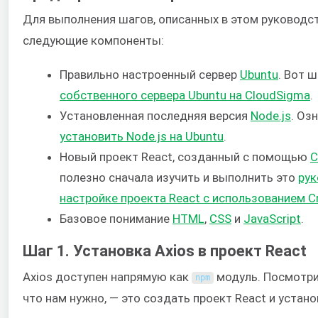
Для выполнения шагов, описанных в этом руководс
следующие компоненты:
Правильно настроенный сервер
Ubuntu
. Вот 
собственного сервера Ubuntu на CloudSigma
.
Установленная последняя версия
Node.js
. Оз
установить Node.js на Ubuntu
.
Новый проект React, созданный с помощью
C
полезно сначала изучить и выполнить это
рук
настройке проекта React с использованием Cr
Базовое понимание
HTML
,
CSS
и
JavaScrip
t
.
Шаг 1. Установка Axios в проект React
Axios доступен напрямую как
модуль. Посмотр
npm
что нам нужно, — это создать проект React и устано