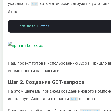
указана, то
автоматически загрузит и установ
npm
Axios:
1
npm 
install 
axios
Наш проект готов к использованию Axios! Пришло в
возможности на практике.
Шаг 2. Создание GET-запроса
На этом шаге мы покажем создание нового компон
использует Axios для отправки
-запроса.
GET
Сначала создайте новый компонент
, кот