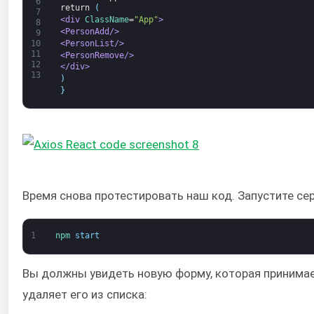
6
return
(
7
<div 
ClassName
=
"App"
>
8
<PersonAdd/>
9
<PersonList/>
10
11
<PersonRemove/>
12
</div>
13
)
}
Время снова протестировать наш код. Запустите сер
1
npm 
start
Вы должны увидеть новую форму, которая принимае
удаляет его из списка: