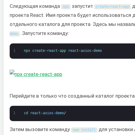
Следующая команда
запустит
д
npx
create
-
react
-
app
проекта React. Имя проекта будет использоваться 
отдельного каталога для проекта. Здесь мы назвал
. Запустите команду:
demo
1
npx 
create
-
react
-
app 
react
-
axios
-
demo
Перейдите в только что созданный каталог проекта
1
cd 
react
-
axios
-
demo
/
Затем вызовите команду
для установки A
npm 
install