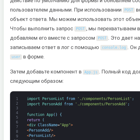
действие по умолчанию для формы и обновляем со
пользователем данными. При использовании
в
POST
объект ответа. Мы можем использовать этот объе
Чтобы выполнить запрос
, мы перехватываем в
POST
добавляем его вместе с запросом
. Это дает н
POST
записываем ответ в лог с помощью
. Он
console
.
log
в форме.
user
Затем добавьте компонент в
. Полный код д
App
.
js
следующим образом:
1
import 
PersonList 
from
'./components/PersonList'
;
2
import 
PersonAdd 
from
'./components/PersonAdd'
;
3
4
function
App
(
)
{
5
return
(
6
<
div 
ClassName
=
"App"
>
7
<
PersonAdd
/
>
8
<
PersonList
/
>
9