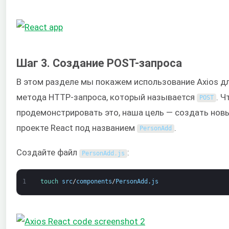
Шаг 3. Создание POST-запроса
В этом разделе мы покажем использование Axios д
метода HTTP-запроса, который называется
. 
POST
продемонстрировать это, наша цель — создать нов
проекте React под названием
.
PersonAdd
Создайте файл
:
PersonAdd
.
js
1
touch 
src
/
components
/
PersonAdd
.
js