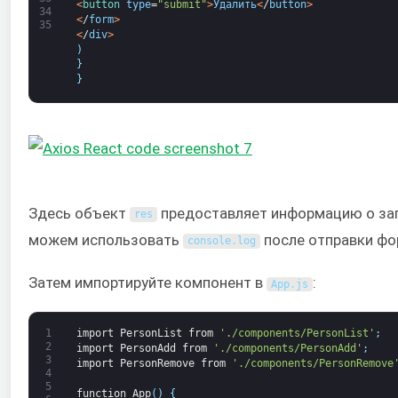
<
button 
type
=
"submit"
>
Удалить
<
/
button
>
34
<
/
form
>
35
<
/
div
>
)
}
}
Здесь объект
предоставляет информацию о зап
res
можем использовать
после отправки фо
console
.
log
Затем импортируйте компонент в
:
App
.
js
1
import
PersonList
from
'./components/PersonList'
;
2
import
PersonAdd
from
'./components/PersonAdd'
;
3
import
PersonRemove
from
'./components/PersonRemove
4
5
function
App
(
)
{