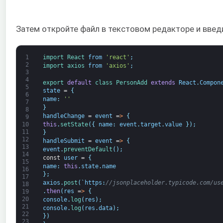
Затем откройте файл в текстовом редакторе и введ
1
import 
React 
from
'react'
;
2
import 
axios 
from
'axios'
;
3
4
export 
default
class
PersonAdd 
extends
React
.
Compon
5
state
=
{
6
name
:
''
7
}
8
handleChange
=
event
=
>
{
9
this
.
setState
(
{
name
:
event
.
target
.
value
}
)
;
10
11
}
12
handleSubmit
=
event
=
>
{
13
event
.
preventDefault
(
)
;
14
const
user
=
{
15
name
:
this
.
state
.
name
16
}
;
17
axios
.
post
(
`
https
:
//jsonplaceholder.typicode.com/us
18
.
then
(
res
=
>
{
19
20
console
.
log
(
res
)
;
21
console
.
log
(
res
.
data
)
;
22
}
)
23