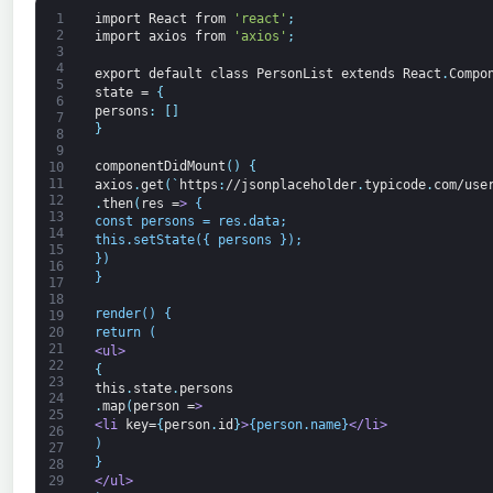
1
import
React
from
'react'
;
2
import
axios
from
'axios'
;
3
4
export
default
class
PersonList
extends
React
.
Compo
5
state
=
{
6
persons
:
[
]
7
}
8
9
componentDidMount
(
)
{
10
11
axios
.
get
(
`
https
:
//jsonplaceholder
.
typicode
.
com/use
12
.
then
(
res
=
>
 {
13
const persons = res.data;
14
this.setState({ persons });
15
})
16
}
17
18
render() {
19
20
return (
21
<ul>
22
{
23
this
.
state
.
persons
24
.
map
(
person
=
>
25
<li 
key=
{
person
.
id
}
>
{person.name}
</li>
26
)
27
}
28
</ul>
29