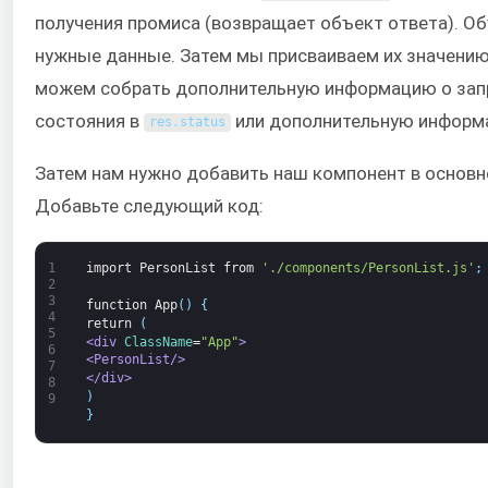
получения промиса (возвращает объект ответа). О
нужные данные. Затем мы присваиваем их значени
можем собрать дополнительную информацию о запр
состояния в
или дополнительную информ
res
.
status
Затем нам нужно добавить наш компонент в основ
Добавьте следующий код:
1
import
PersonList
from
'./components/PersonList.js'
;
2
3
function
App
(
)
{
4
return
(
5
<div 
ClassName
=
"App"
>
6
<PersonList/>
7
</div>
8
)
9
}