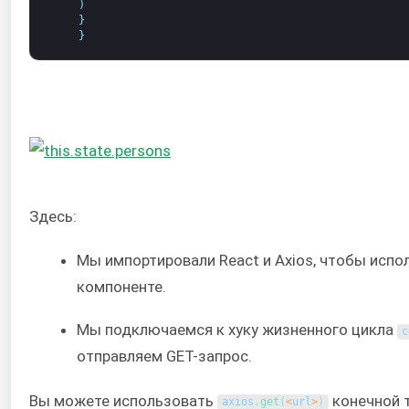
)
}
}
Здесь:
Мы импортировали React и Axios, чтобы испол
компоненте.
Мы подключаемся к хуку жизненного цикла
c
отправляем GET-запрос.
Вы можете использовать
конечной т
axios
.
get
(
<
url
>
)