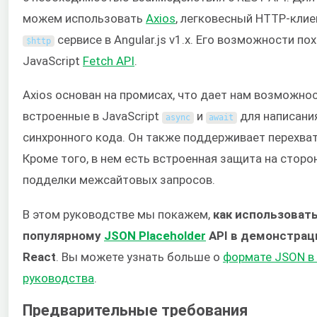
можем использовать
Axios
, легковесный HTTP-клие
сервисе в Angular.js v1.x. Его возможности по
$
http
JavaScript
Fetch API
.
Axios основан на промисах, что дает нам возможно
встроенные в JavaScript
и
для написани
async
await
синхронного кода. Он также поддерживает перехват
Кроме того, в нем есть встроенная защита на сторо
подделки межсайтовых запросов.
В этом руководстве мы покажем,
как использовать
популярному
JSON Placeholder
API в демонстра
React
. Вы можете узнать больше о
формате JSON в 
руководства
.
Предварительные требования