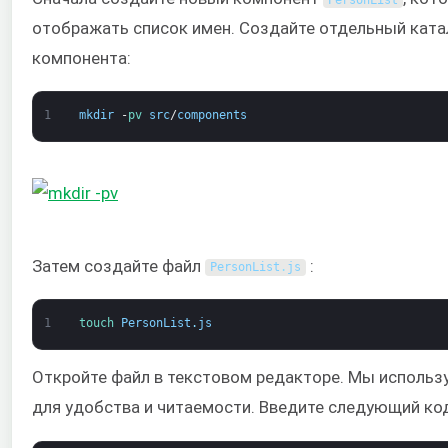
PersonList
отображать список имен. Создайте отдельный ката
компонента:
1
mkdir
-
pv 
src
/
components
Затем создайте файл
:
PersonList
.
js
1
touch 
PersonList
.
js
Откройте файл в текстовом редакторе. Мы исполь
для удобства и читаемости. Введите следующий код