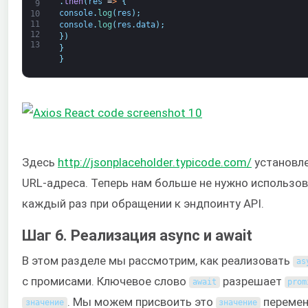
.
then
(
res
=
>
{
9
console
.
log
(
res
)
;
10
11
console
.
log
(
res
.
data
)
;
12
}
)
13
}
}
Здесь
http://jsonplaceholder.typicode.com/
установле
URL-адреса. Теперь нам больше не нужно использо
каждый раз при обращении к эндпоинту API.
Шаг 6. Реализация async и await
В этом разделе мы рассмотрим, как реализовать
as
с промисами. Ключевое слово
разрешает
await
prom
. Мы можем присвоить это
перемен
значение
значение