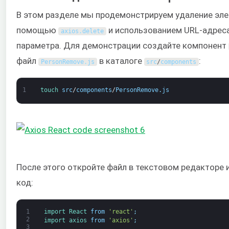
В этом разделе мы продемонстрируем удаление эле
помощью
и использованием URL-адреса
axios
.
delete
параметра. Для демонстрации создайте компонент
файл
в каталоге
:
PersonRemove
.
js
src
/
components
1
touch 
src
/
components
/
PersonRemove
.
js
После этого откройте файл в текстовом редакторе
код:
1
import 
React 
from
'react'
;
2
import 
axios 
from
'axios'
;
3