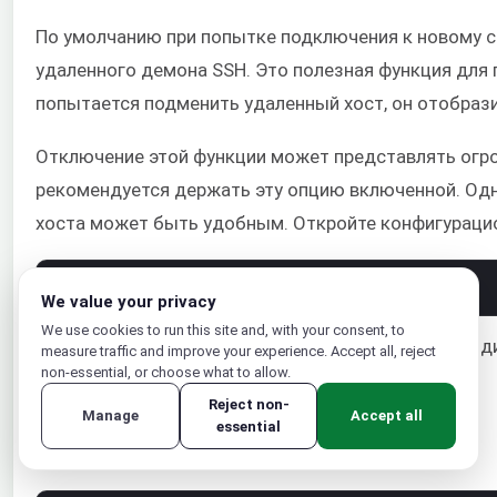
По умолчанию при попытке подключения к новому с
удаленного демона SSH. Это полезная функция для
попытается подменить удаленный хост, он отобрази
Отключение этой функции может представлять огро
рекомендуется держать эту опцию включенной. Одн
хоста может быть удобным. Откройте конфигураци
1
nano
~
/
.
ssh
/
config
We value your privacy
We use cookies to run this site and, with your consent, to
В разделе удаленного хоста добавьте следующие д
measure traffic and improve your experience. Accept all, reject
non-essential, or choose what to allow.
Reject non-
Manage
Accept all
essential