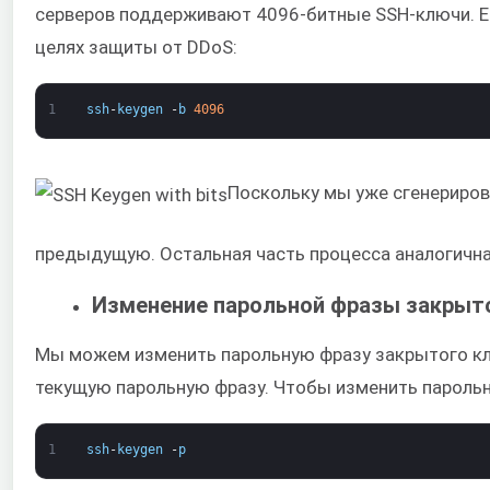
серверов поддерживают 4096-битные SSH-ключи. Ес
целях защиты от DDoS:
1
ssh
-
keygen
-
b
4096
Поскольку мы уже сгенерирова
предыдущую. Остальная часть процесса аналогична
Изменение парольной фразы закрыт
Мы можем изменить парольную фразу закрытого кл
текущую парольную фразу. Чтобы изменить пароль
1
ssh
-
keygen
-
p