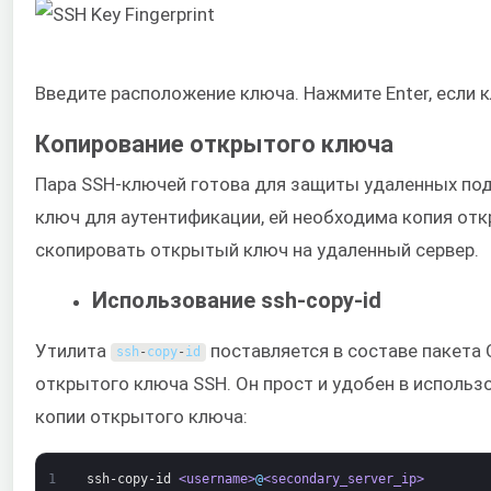
Введите расположение ключа. Нажмите Enter, если 
Копирование открытого ключа
Пара SSH-ключей готова для защиты удаленных под
ключ для аутентификации, ей необходима копия от
скопировать открытый ключ на удаленный сервер.
Использование ssh-copy-id
Утилита
поставляется в составе пакета
ssh
-
copy
-
id
открытого ключа SSH. Он прост и удобен в исполь
копии открытого ключа:
1
ssh-copy-id
<username>
@
<secondary_server_ip>