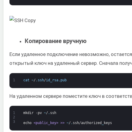
Копирование вручную
Если удаленное подключение невозможно, остается
открытый ключ на удаленный сервер. Сначала полу
1
cat
~
/
.
ssh
/
id_rsa
.
pub
На удаленном сервере поместите ключ в соответст
1
mkdir
-pv
~
/
.
ssh
2
3
echo
<public_key>
 >
>
~
/
.
ssh/authorized
_
keys