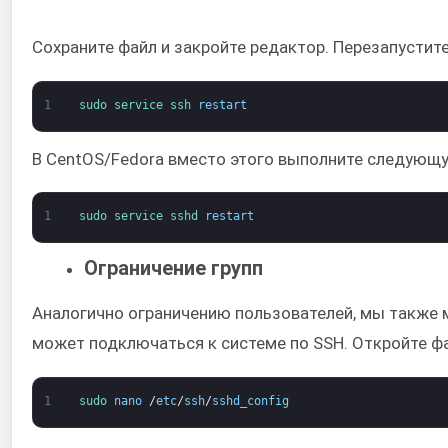
Сохраните файл и закройте редактор. Перезапустите
1
sudo 
service 
ssh 
restart
В CentOS/Fedora вместо этого выполните следующ
1
sudo 
service 
sshd 
restart
Ограничение групп
Аналогично ограничению пользователей, мы также 
может подключаться к системе по SSH. Откройте ф
1
sudo 
nano
/
etc
/
ssh
/
sshd_config