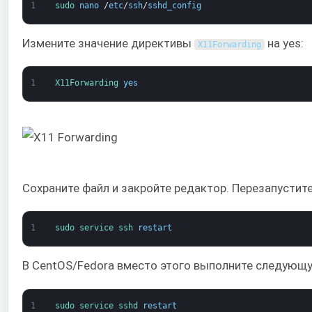
1
sudo 
nano
/
etc
/
ssh
/
sshd_config
Измените значение директивы
на yes:
X11Forwarding
1
X11Forwarding 
yes
Сохраните файл и закройте редактор. Перезапустите
1
sudo 
service 
ssh 
restart
В CentOS/Fedora вместо этого выполните следующ
1
sudo 
service 
sshd 
restart