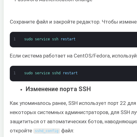
Сохраните файл и закройте редактор. Чтобы изменен
1
sudo 
service 
ssh 
restart
Если система работает на CentOS/Fedora, использу
1
sudo 
service 
sshd 
restart
Изменение порта SSH
Как упоминалось ранее, SSH использует порт 22 дл
некоторых системных администраторов, для SSH лу
защититься от автоматических ботов, наводняющих
откройте
файл:
sshd_config