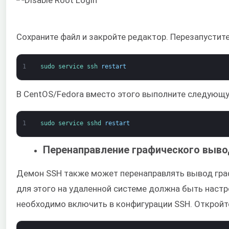
Сохраните файл и закройте редактор. Перезапустите
1
sudo 
service 
ssh 
restart
В CentOS/Fedora вместо этого выполните следующ
1
sudo 
service 
sshd 
restart
Перенаправление графического выво
Демон SSH также может перенаправлять вывод граф
для этого на удаленной системе должна быть настр
необходимо включить в конфигурации SSH. Откройт