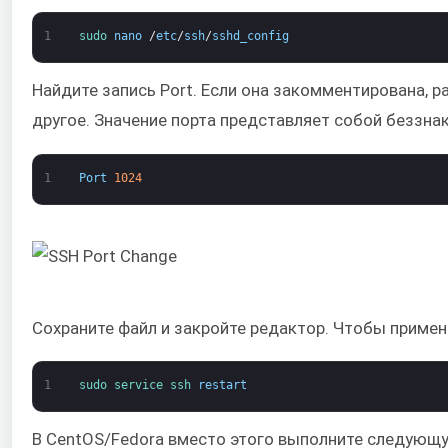
1
sudo 
nano
/
etc
/
ssh
/
sshd_config
Найдите запись Port. Если она закомментирована, р
другое. Значение порта представляет собой беззна
1
Port
1024
Сохраните файл и закройте редактор. Чтобы примен
1
sudo 
service 
ssh 
restart
В CentOS/Fedora вместо этого выполните следующ