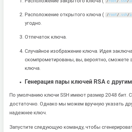
Расположение закрытого ключа (
/
root
/
.
ssh
/
i
Расположение открытого ключа (
/
root
/
.
ssh
/
i
угодно.
Отпечаток ключа.
Случайное изображение ключа. Идея заключае
скомпрометированы, вы, вероятно, сможете 
ключа.
Генерация пары ключей RSA с други
По умолчанию ключи SSH имеют размер 2048 бит. С 
достаточно. Однако мы можем вручную указать друг
надежнее ключ.
Запустите следующую команду, чтобы сгенерирова