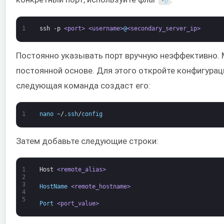
-
p
1
ssh
-p
<port>
<username>
@
<secondary_server_ip>
Постоянно указывать порт вручную неэффективно. 
постоянной основе. Для этого откройте конфигурац
следующая команда создаст его:
1
nano
~
/
.
ssh
/
config
Затем добавьте следующие строки:
1
Host
<remote_alias>
2
3
HostName 
<remote_hostname>
4
5
Port 
<port_value>