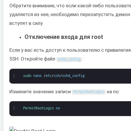
Обратите внимание, что если какой-либо пользовате
удаляется из нее, необходимо перезапустить демон
вступят в силу.
Отключение входа для root
Если у вас есть доступ к пользователю с привилеги
SSH. Откройте файл
:
sshd_config
1
sudo 
nano
/
etc
/
ssh
/
sshd_config
Измените значение записи
на no:
PermitRootLogin
1
PermitRootLogin 
no