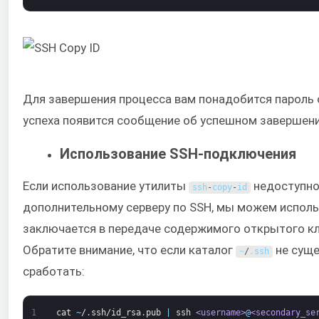
Для завершения процесса вам понадобится пароль о
успеха появится сообщение об успешном завершени
Использование SSH-подключения
Если использование утилиты
недоступно
ssh
-
copy
-
id
дополнительному серверу по SSH, мы можем исполь
заключается в передаче содержимого открытого кл
Обратите внимание, что если каталог
не суще
~
/
.
ssh
сработать:
1
cat
~
/
.
ssh/id
_
rsa
.
pub
|
ssh
<username>
@
<secondary_se