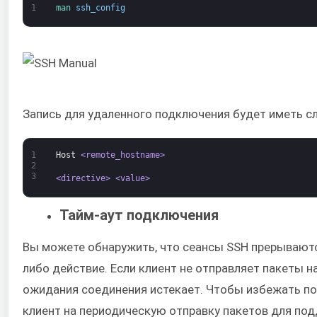
1
man 
ssh_config
Запись для удаленного подключения будет иметь с
1
Host
<remote_hostname>
2
3
<directive>
<value>
Тайм-аут подключения
Вы можете обнаружить, что сеансы SSH прерываются
либо действие. Если клиент не отправляет пакеты н
ожидания соединения истекает. Чтобы избежать п
клиент на периодическую отправку пакетов для по