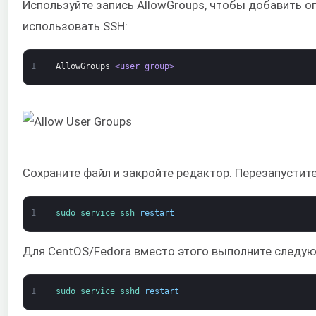
Используйте запись AllowGroups, чтобы добавить о
использовать SSH:
1
AllowGroups
<user_group>
Сохраните файл и закройте редактор. Перезапустите
1
sudo 
service 
ssh 
restart
Для CentOS/Fedora вместо этого выполните следу
1
sudo 
service 
sshd 
restart