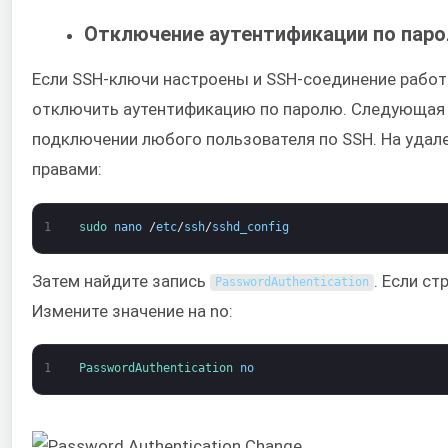
Отключение аутентификации по пар
Если SSH-ключи настроены и SSH-соединение рабо
отключить аутентификацию по паролю. Следующая 
подключении любого пользователя по SSH. На удал
правами:
1
sudo 
nano
/
etc
/
ssh
/
sshd_config
Затем найдите запись
. Если с
PasswordAuthentication
Измените значение на no:
1
PasswordAuthentication 
no