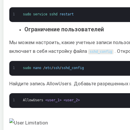
1
sudo 
service 
sshd 
restart
Ограничение пользователей
Мы можем настроить, какие учетные записи пользо
включает в себя настройку файла
. Откр
sshd_config
1
sudo 
nano
/
etc
/
ssh
/
sshd_config
Найдите запись AllowUsers. Добавьте разрешенных 
1
AllowUsers
<user_1>
<user_2>