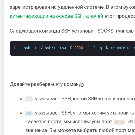
зарегистрирован на удаленной системе. В этом рук
аутентификации на основе SSH-ключей
этот процесс
Следующая команда SSH установит SOCKS-туннель к
1
ssh
-
i
~
/
.
ssh
/
id_rsa
-
D
2000
-
f
-
C
-
q
-
N
<
remote_use
Давайте разберем эту команду:
: указывает SSH, какой SSH-ключ использ
-
i
: указывает SSH, что мы хотим установить
-
D
касается порта, мы используем порт
. Э
1024
значение. Вы можете выбрать любой порт м