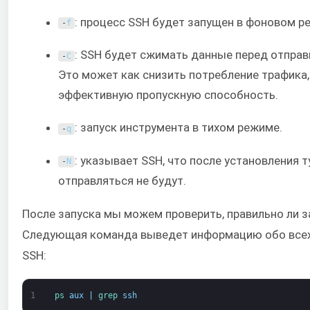
: процесс SSH будет запущен в фоновом р
-
f
: SSH будет сжимать данные перед отправ
-
C
Это может как снизить потребление трафика,
эффективную пропускную способность.
: запуск инструмента в тихом режиме.
-
q
: указывает SSH, что после установления 
-
N
отправляться не будут.
После запуска мы можем проверить, правильно ли з
Следующая команда выведет информацию обо всех
SSH:
1
ps 
aux
|
grep 
ssh