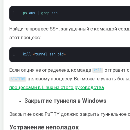
1
ps 
aux
|
grep 
ssh
Найдите процесс SSH, запущенный с командой созд
этот процесс:
1
kill
<
tunnel_ssh_pid
>
Если опция не определена, команда
отправит с
kill
целевому процессу. Вы можете узнать боль
SIGTERM
процессами в Linux из этого руководства
.
Закрытие туннеля в Windows
Закрытие окна PuTTY должно закрыть туннельное 
Устранение неполадок