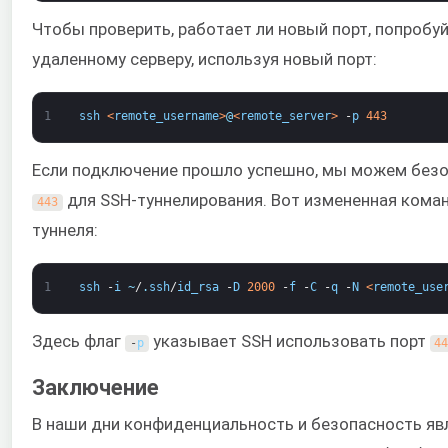
Чтобы проверить, работает ли новый порт, попробу
удаленному серверу, используя новый порт:
1
ssh
<
remote_username
>
@
<
remote_server
>
-
p
443
Если подключение прошло успешно, мы можем безо
для SSH-туннелирования. Вот измененная кома
443
туннеля:
1
ssh
-
i
~
/
.
ssh
/
id_rsa
-
D
2000
-
f
-
C
-
q
-
N
<
remote_use
Здесь флаг
указывает SSH использовать порт
-
p
4
Заключение
В наши дни конфиденциальность и безопасность яв