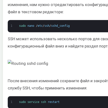
изменения, нам нужно отредактировать конфигурац
файл в текстовом редакторе:
1
sudo 
nano
/
etc
/
ssh
/
sshd_config
SSH может использовать несколько портов для свои
конфигурационный файл вниз и найдите раздел порт
После внесения изменений сохраните файл и закрой
службу SSH, чтобы применить изменения:
1
sudo 
service 
ssh 
restart