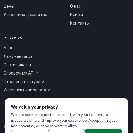
Цены
О нас
Устойчивое развитие
Кейсы
Контакты
РЕСУРСЫ
Блог
Документация
Сертификаты
Справочник API ↗
Страница статуса ↗
Интеллект как услуга ↗
We value your privacy
We use cookies to run this site and, with your consent, to
measure traffic and improve your experience. Accept all, reject
non-essential, or choose what to allow.
© 2026 CloudSigma Holding AG.
Все права защищены
.