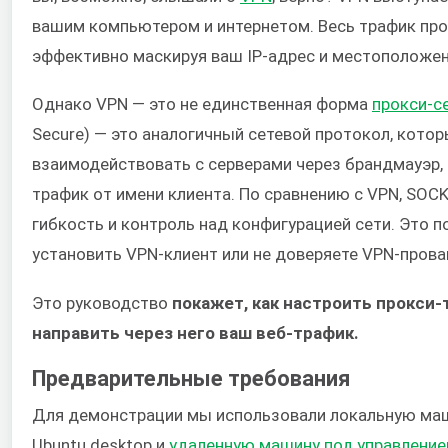
вашим компьютером и интернетом. Весь трафик пр
эффективно маскируя ваш IP-адрес и местоположен
Однако VPN — это не единственная форма
прокси-с
Secure) — это аналогичный сетевой протокол, кото
взаимодействовать с серверами через брандмауэр,
трафик от имени клиента. По сравнению с VPN, SO
гибкость и контроль над конфигурацией сети. Это п
установить VPN-клиент или не доверяете VPN-прова
Это руководство
покажет, как настроить прокси-
направить через него ваш веб-трафик.
Предварительные требования
Для демонстрации мы использовали локальную маш
Ubuntu desktop и
удаленную машину под управлением