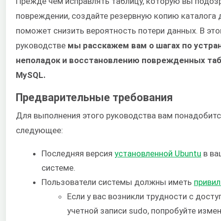
Прежде чем исправлять таблицу, которую вы подоз
повреждении, создайте резервную копию каталога 
поможет снизить вероятность потери данных. В эт
руководстве
мы расскажем вам о шагах по устра
неполадок и восстановлению поврежденных таб
MySQL.
Предварительные требования
Для выполнения этого руководства вам понадобит
следующее:
Последняя версия
установленной Ubuntu
в ва
системе.
Пользователи системы должны иметь
привил
Если у вас возникли трудности с досту
учетной записи sudo, попробуйте изме