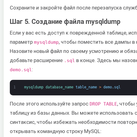
Сохраните и закройте файл после перезапуска служ
Шаг 5. Создание файла mysqldump
Если у вас есть доступ к поврежденной таблице, ис
параметр
, чтобы поместить все дампы в
mysqldump
Назовите новый файл по своему усмотрению и обяз
добавьте расширение
в конце. Здесь мы назов
.sql
:
demo.sql
1
mysqldump 
database_name 
table_name
>
demo
.
sql
После этого используйте запрос
, чтобы
DROP TABLE
таблицу из базы данных. Вы можете использовать
синтаксис, чтобы избежать необходимости повтор
открывать командную строку MySQL: