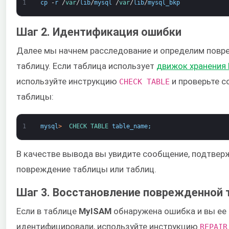
1
cp
-
r
/
var
/
lib
/
mysql
/
var
/
lib
/
mysql_bkp
Шаг 2. Идентификация ошибки
Далее мы начнем расследование и определим пов
таблицу. Если таблица использует
движок хранения
используйте инструкцию
и проверьте с
CHECK TABLE
таблицы:
1
mysql
>
CHECK 
TABLE 
table_name
;
В качестве вывода вы увидите сообщение, подтве
повреждение таблицы или таблиц.
Шаг 3. Восстановление поврежденной
Если в таблице
MyISAM
обнаружена ошибка и вы ее
идентифицировали, используйте инструкцию
REPAIR