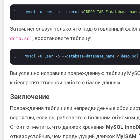
1
mysql
-
u
user
-
p
--
execute
=
"DROP TABLE database_name
Затем, используя только что подготовленный файл
, восстановите таблицу:
demo.sql
1
mysql
-
u
user
-
p
--
database
=
database_name
<
demo
.
sql
Вы успешно исправили поврежденную таблицу MySQ
к беспрепятственной работе с базой данных.
Заключение
Повреждения таблиц или непредвиденные сбои сис
вероятны, если вы работаете с большим объемом д
Стоит отметить, что движок хранения
MySQL InnoD
отказоустойчив, чем предыдущий движок
MyISAM
.