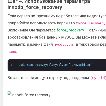
Шаг 4. Использование параметра
innodb_force_recovery
Если сервер по-прежнему не работает или недоступе
попробуйте использовать параметр
force_recovery
Включение
ON
параметра
force_recovery
— отличный
восстановления баз данных MySQL. Вы можете вкл
параметр, изменив файл
в текстовом ре
mysqld.cnf
:
nano
1
sudo 
nano
/
etc
/
mysql
/
mysql
.
conf
.
d
/
mysqld
.
cnf
Вставьте следующую строку под разделом
[mysqld