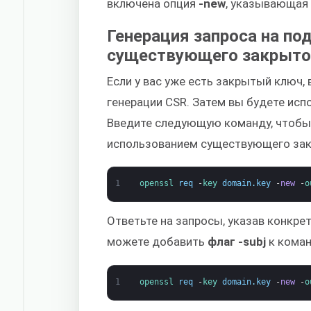
включена опция
-new
, указывающая 
Генерация запроса на по
существующего закрыто
Если у вас уже есть закрытый ключ,
генерации CSR. Затем вы будете исп
Введите следующую команду, чтобы 
использованием существующего зак
1
openssl 
req
-
key 
domain
.
key
-
new
-
o
Ответьте на запросы, указав конкр
можете добавить
флаг -subj
к коман
1
openssl 
req
-
key 
domain
.
key
-
new
-
o