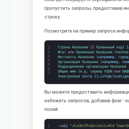
пропустить запросы, предоставив и
строку.
Посмотрите на пример запроса инфо
1
Страна 
Название
(
2
буквенный 
код
)
[
2
Штат 
или
Провинция 
Название
(
полное
3
Местность 
Название
(
например
,
город
4
Организация 
Название
(
например
,
ком
5
Подразделение 
организации 
Название
6
Общее 
имя
(
e
.
g
.
сервер 
FQDN 
или
ВАШ
7
Электронная 
почта
[
]
:
info
@
cloudsigm
Вы можете предоставить информаци
избежать запросов, добавив флаг -s
полей:
1
-
subj
"/C=CH/ST=Zürich/L=Old Town/O