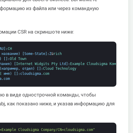
нформацию из файла или через командную
рмации CSR на скриншоте ниже:
AU
]
:
CH
 
название
)
[
Some
-
State
]
:
Z
ü
rich
)
[
]
:
Old 
Town
пания
)
[
Internet 
Widgits 
Pty 
Ltd
]
:
Example 
Cloudsigma 
Компания
(
например
,
отдел
)
[
]
:
Cloud 
Technology
Е 
имя
)
[
]
:
cloudsigma
.
com
a
.
com
ю в виде однострочной команды, чтобы
ubj, как показано ниже, и указав информацию для
=Example Cloudsigma Company/CN=cloudsigma.com"