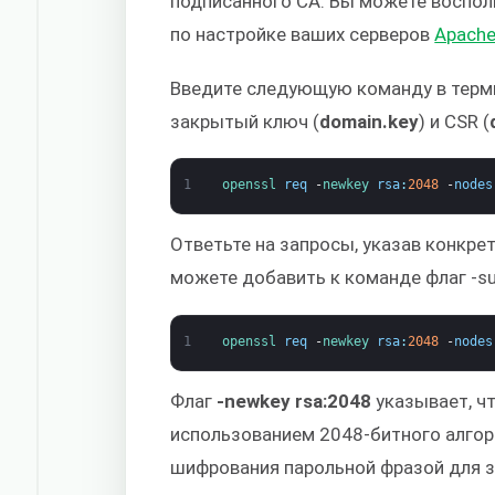
подписанного CA. Вы можете воспо
по настройке ваших серверов
Apach
Введите следующую команду в терм
закрытый ключ (
domain.key
) и CSR (
1
openssl 
req
-
newkey 
rsa
:
2048
-
nodes
Ответьте на запросы, указав конкр
можете добавить к команде флаг -su
1
openssl 
req
-
newkey 
rsa
:
2048
-
nodes
Флаг
-newkey rsa:2048
указывает, ч
использованием 2048-битного алгор
шифрования парольной фразой для з