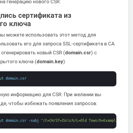
на генерацию нового CSR.
дпись сертификата из
го ключа
 вы можете использовать этот метод для
ользовать его для запроса SSL-сертификата в CA.
сгенерировать новый CSR (
domain.csr
) с
рытого ключа (
domain.key
):
ut 
domain
.
csr
етную информацию для CSR. При желании вы
де, чтобы избежать появления запросов:
ut 
domain
.
csr
-
subj
"/C=CH/ST=Zürich/L=Old Town/O=Example Clouds