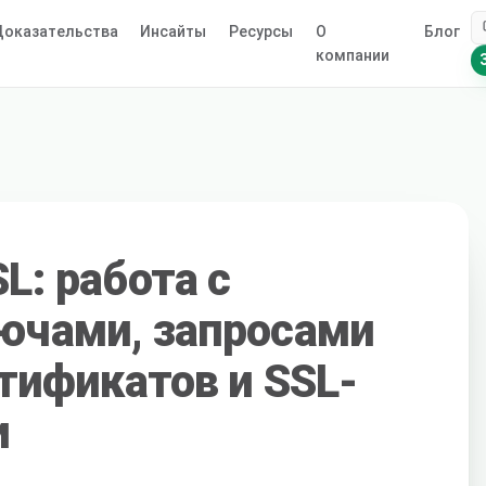
оказательства
Инсайты
Ресурсы
О
Блог
компании
L: работа с
ючами, запросами
тификатов и SSL-
и