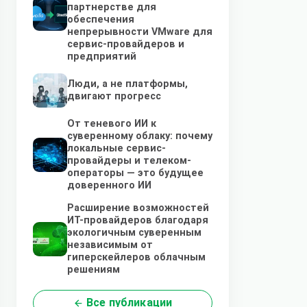
партнерстве для
обеспечения
непрерывности VMware для
сервис-провайдеров и
предприятий
Люди, а не платформы,
двигают прогресс
От теневого ИИ к
суверенному облаку: почему
локальные сервис-
провайдеры и телеком-
операторы — это будущее
доверенного ИИ
Расширение возможностей
ИТ-провайдеров благодаря
экологичным суверенным
независимым от
гиперскейлеров облачным
решениям
Все публикации