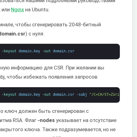
льзоваться нашими подробными руководствами
e
или
Nginx
на Ubuntu.
инале, чтобы сгенерировать 2048-битный
domain.csr
) с нуля:
-
keyout 
domain
.
key
-
out 
domain
.
csr
етную информацию для CSR. При желании вы
bj, чтобы избежать появления запросов:
-
keyout 
domain
.
key
-
out 
domain
.
csr
-
subj
"/C=CH/ST=Zürich/L=Old
то ключ должен быть сгенерирован с
итма RSA. Флаг
-nodes
указывает на отсутствие
акрытого ключа. Также подразумевается, но не