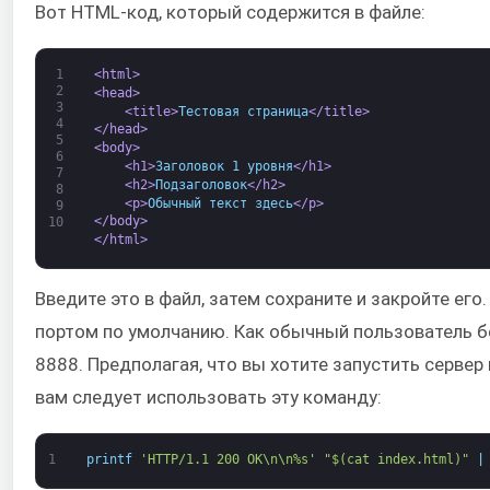
Вот HTML-код, который содержится в файле:
1
<html>
2
<head>
3
<title>
Тестовая страница
</title>
4
</head>
5
<body>
6
<h1>
Заголовок 1 уровня
</h1>
7
<h2>
Подзаголовок
</h2>
8
<p>
Обычный текст здесь
</p>
9
</body>
10
</html>
Введите это в файл, затем сохраните и закройте его
портом по умолчанию. Как обычный пользователь бе
8888. Предполагая, что вы хотите запустить сервер 
вам следует использовать эту команду:
1
printf
'HTTP/1.1 200 OK\n\n%s'
"$(cat index.html)"
|