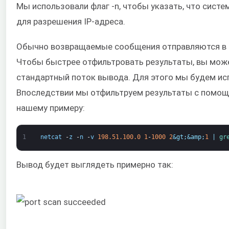
Мы использовали флаг -n, чтобы указать, что сист
для разрешения IP-адреса.
Обычно возвращаемые сообщения отправляются в 
Чтобы быстрее отфильтровать результаты, вы може
стандартный поток вывода. Для этого мы будем ис
Впоследствии мы отфильтруем результаты с помощь
нашему примеру:
1
netcat
-
z
-
n
-
v
198.51.100.0
1
-
1000
2
&gt;
&amp;
1
|
gr
Вывод будет выглядеть примерно так: