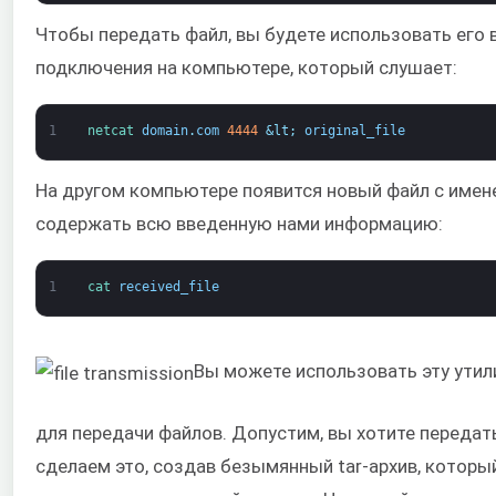
Чтобы передать файл, вы будете использовать его 
подключения на компьютере, который слушает:
1
netcat 
domain
.
com
4444
&lt;
original_file
На другом компьютере появится новый файл с именем
содержать всю введенную нами информацию:
1
cat 
received_file
Вы можете использовать эту утили
для передачи файлов. Допустим, вы хотите переда
сделаем это, создав безымянный tar-архив, которы