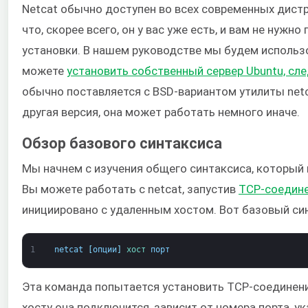
Netcat обычно доступен во всех современных дистри
что, скорее всего, он у вас уже есть, и вам не нужно
установки. В нашем руководстве мы будем использо
можете
установить собственный сервер Ubuntu, сл
обычно поставляется с BSD-вариантом утилиты netcat
другая версия, она может работать немного иначе.
Обзор базового синтаксиса
Мы начнем с изучения общего синтаксиса, который и
Вы можете работать с netcat, запустив
TCP-соедин
инициировано с удаленным хостом. Вот базовый син
1
netcat
[
опции
]
хост 
порт
Эта команда попытается установить TCP-соединени
хосту она подключится, зависит от номера порта, у