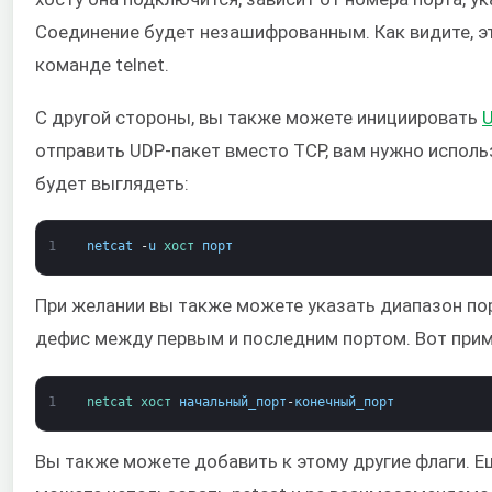
Соединение будет незашифрованным. Как видите, э
команде telnet.
С другой стороны, вы также можете инициировать
отправить UDP-пакет вместо TCP, вам нужно использ
будет выглядеть:
1
netcat
-
u
хост 
порт
При желании вы также можете указать диапазон пор
дефис между первым и последним портом. Вот прим
1
netcat 
хост 
начальный_порт
-
конечный_порт
Вы также можете добавить к этому другие флаги. Е