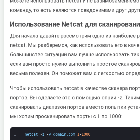
можете использовать netcat и nc взаимозаменяемо.
команду, то есть являются псевдонимами друг друг
Использование Netcat для сканировани
Для начала давайте рассмотрим одно из наиболее 
netcat. Мы разберемся, как использовать его в каче
большинстве ситуаций вам лучше использовать так
если вам просто нужно выполнить простое сканиров
весьма полезен. Он поможет вам с легкостью опре
Чтобы использовать netcat в качестве сканера пор
портов. Вы сделаете это с помощью опции -z. Таки
сканировать диапазон портов вместо попытки уста
мы хотим просканировать порты с 1 по 1000:
1
netcat
-
z
-
v
domain
.
com
1
-
1000