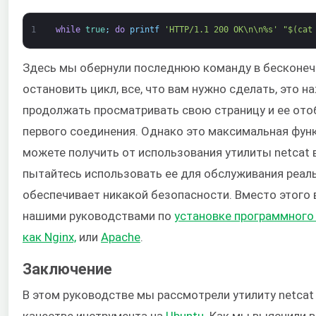
1
while
true
;
do
printf
'HTTP/1.1 200 OK\n\n%s'
"$(cat
Здесь мы обернули последнюю команду в бесконечн
остановить цикл, все, что вам нужно сделать, это 
продолжать просматривать свою страницу и ее от
первого соединения. Однако это максимальная фун
можете получить от использования утилиты netcat в
пытайтесь использовать ее для обслуживания реальн
обеспечивает никакой безопасности. Вместо этого
нашими руководствами по
установке программного 
как Nginx,
или
Apache
.
Заключение
В этом руководстве мы рассмотрели утилиту netcat 