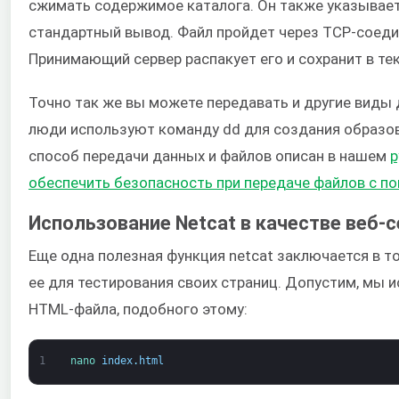
сжимать содержимое каталога. Он также указывает 
стандартный вывод. Файл пройдет через TCP-соедин
Принимающий сервер распакует его и сохранит в те
Точно так же вы можете передавать и другие виды 
люди используют команду dd для создания образов 
способ передачи данных и файлов описан в нашем
р
обеспечить безопасность при передаче файлов с 
Использование Netcat в качестве веб-
Еще одна полезная функция netcat заключается в т
ее для тестирования своих страниц. Допустим, мы 
HTML-файла, подобного этому:
1
nano 
index
.
html