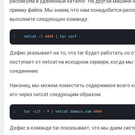
распакуем в удаленный каталог. На другой машине 
приему файла. Мы знаем, что нам понадобится распа
выполните следующую команду:
1
netcat
-
l
4444
|
tar 
xzvf
-
Дефис указывает на то, что tar будет работать со
поступает от netcat на исходном сервере, когда мы
соединение.
Наконец, мы можем поместить содержимое всего кат
его через netcat следующим образом:
1
tar
-
czf
-
*
|
netcat 
domain
.
com
4444
Дефис в команде tar показывает, что мы даем сист