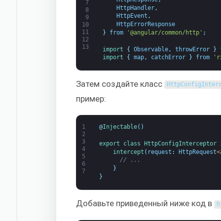
7
HttpHandler
,
8
HttpEvent
,
9
HttpErrorResponse
10
11
}
from
'@angular/common/http'
;
12
13
import
{
Observable
,
throwError
}
import
{
map
,
catchError
}
from
'r
Затем создайте класс
HttpConfigInter
пример:
1
@
Injectable
(
)
2
3
export
class
HttpConfigInterceptor
4
intercept
(
request
:
HttpRequest
<
5
// ...
6
}
7
}
Добавьте приведенный ниже код в
h