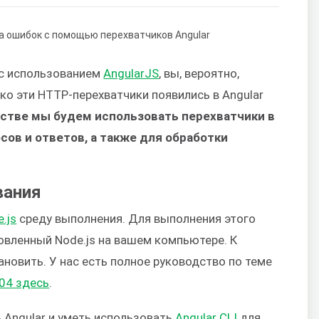
 с использованием
AngularJS
, вы, вероятно,
ко эти HTTP-перехватчики появились в Angular
дстве мы будем использовать перехватчики в
сов и ответов, а также для обработки
вания
.js
среду выполнения. Для выполнения этого
овленный Node.js на вашем компьютере. К
ановить. У нас есть полное руководство по теме
.04 здесь
.
ь Angular и уметь использовать
Angular CLI
для