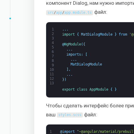
компонент Dialog, нам нужно импор
файл:
src
/
app
/
app
.
module
.
ts
1
.
.
.
2
import
{
MatDialogModule
}
from
'@
3
4
@
NgModule
(
{
5
.
.
.
6
imports
:
[
7
.
.
.
8
MatDialogModule
9
]
,
10
11
.
.
.
12
}
)
13
export
class
AppModule
{
}
Чтобы сделать интерфейс более пр
ваш
файл:
styles
.
scss
1
@
import
"~@angular/material/prebuil