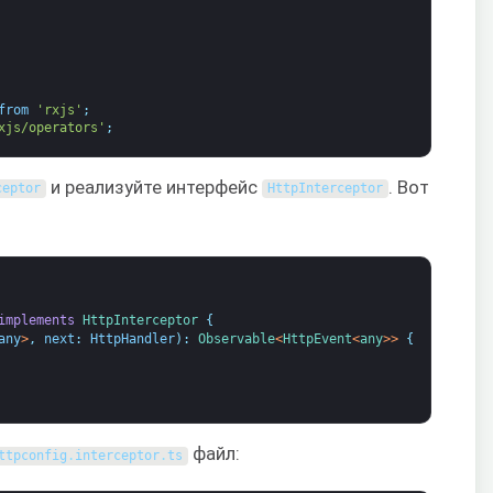
from
'rxjs'
;
xjs/operators'
;
и реализуйте интерфейс
. Вот
ceptor
HttpInterceptor
implements
HttpInterceptor
{
any
>
,
next
:
HttpHandler
)
:
Observable
<
HttpEvent
<
any
>
>
{
файл:
ttpconfig
.
interceptor
.
ts