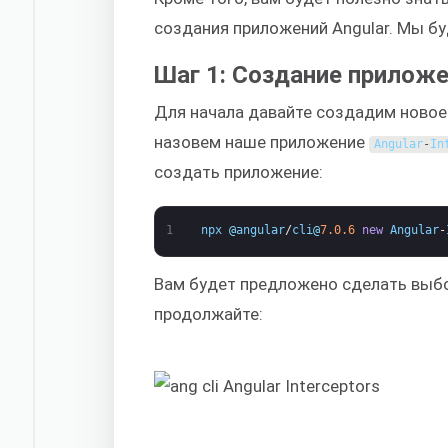
создания приложений Angular. Мы буд
Шаг 1: Создание приложе
Для начала давайте создадим новое
назовем наше приложение
Angular
-
In
создать приложение:
1
npx
@
angular
/
cli
@
7.0.6
new
Angular
-
Вам будет предложено сделать выбо
продолжайте: