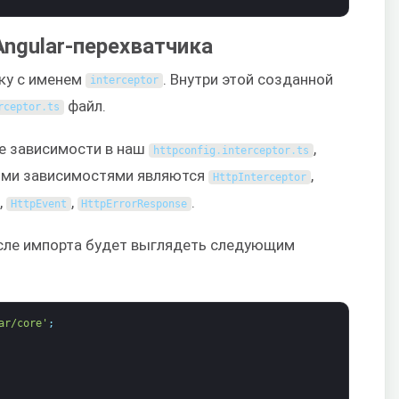
Angular-перехватчика
ку с именем
. Внутри этой созданной
interceptor
файл.
rceptor
.
ts
е зависимости в наш
,
httpconfig
.
interceptor
.
ts
тими зависимостями являются
,
HttpInterceptor
,
,
.
HttpEvent
HttpErrorResponse
сле импорта будет выглядеть следующим
ar/core'
;