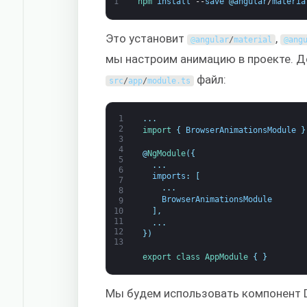
1
npm 
install
--
save
@
angular
/
materia
Это установит
,
@
angular
/
material
@
ang
мы настроим анимацию в проекте. 
файл:
src
/
app
/
module
.
ts
1
.
.
.
2
import
{
BrowserAnimationsModule
}
3
4
@
NgModule
(
{
5
.
.
.
6
imports
:
[
7
.
.
.
8
BrowserAnimationsModule
9
]
,
10
11
.
.
.
12
}
)
13
export
class
AppModule
{
}
Мы будем использовать компонент Di