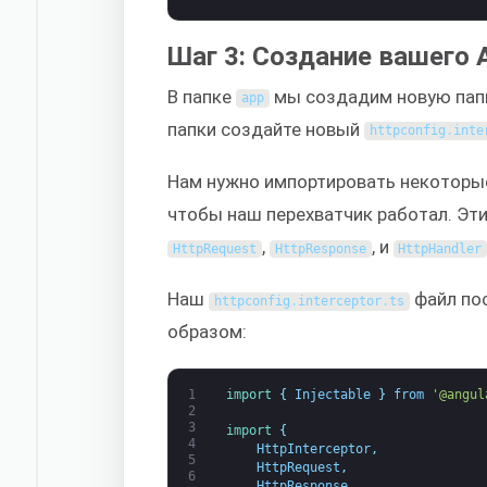
Шаг 3: Создание вашего 
В папке
мы создадим новую пап
app
папки создайте новый
httpconfig
.
inte
Нам нужно импортировать некоторы
чтобы наш перехватчик работал. Э
,
, и
HttpRequest
HttpResponse
HttpHandler
Наш
файл по
httpconfig
.
interceptor
.
ts
образом:
1
import
{
Injectable
}
from
'@angul
2
3
import
{
4
HttpInterceptor
,
5
HttpRequest
,
6
HttpResponse
,