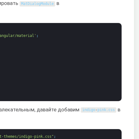
тировать
в
MatDialogModule
angular/material'
;
ивлекательным, давайте добавим
в
indigo
-
pink
.
css
t-themes/indigo-pink.css"
;