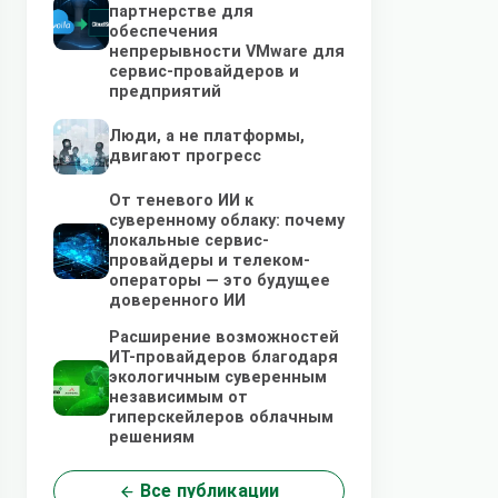
партнерстве для
обеспечения
непрерывности VMware для
сервис-провайдеров и
предприятий
Люди, а не платформы,
двигают прогресс
От теневого ИИ к
суверенному облаку: почему
локальные сервис-
провайдеры и телеком-
операторы — это будущее
доверенного ИИ
Расширение возможностей
ИТ-провайдеров благодаря
экологичным суверенным
независимым от
гиперскейлеров облачным
решениям
Все публикации