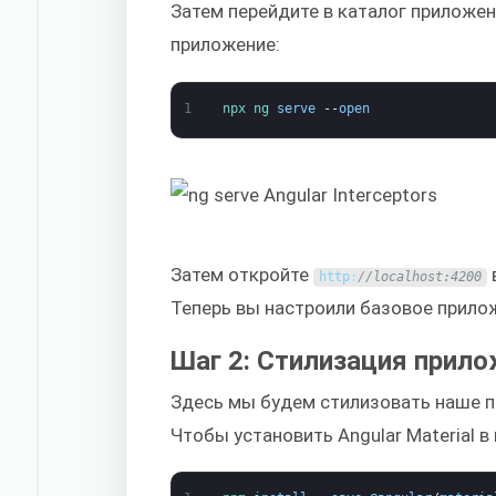
Затем перейдите в каталог приложен
приложение:
1
npx 
ng 
serve
--
open
Затем откройте
http
:
//localhost:4200
Теперь вы настроили базовое прилож
Шаг 2: Стилизация прило
Здесь мы будем стилизовать наше 
Чтобы установить Angular Material в