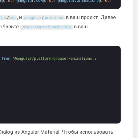
l
@
7.0.4
@
angular
/
cdk
@
7.0.4
@
angular
/
animations
@
7.0.4
, и
в ваш проект. Далее
ular
/
cdk
@
angular
/
animation
Добавьте
в ваш
BrowserAnimationsModule
from
'@angular/platform-browser/animations'
;
alog из Angular Material. Чтобы использовать