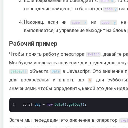
Если выражение не совпадает с
, то 
case
x
совпадение найдено, то блок кода
вып
case
y
Наконец, если ни
ни
не 
case
x
case
y
выполняется, и управление выходит из блока
Рабочий пример
Чтобы понять работу оператора
, давайте р
switch
Мы будем извлекать значение дня недели для теку
объекта
в Javascript. Это значение 
getDay
(
)
Date
для воскресенья и вплоть до
для субботы.
6
значениями, чтобы определить, какой это день неде
1
const
day
=
new
Date
(
)
.
getDay
(
)
;
Затем мы передадим это значение в оператор
swi