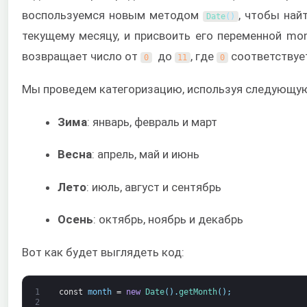
воспользуемся новым методом
, чтобы най
Date
(
)
текущему месяцу, и присвоить его переменной mo
возвращает число от
до
, где
соответствует
0
11
0
Мы проведем категоризацию, используя следующу
Зима
: январь, февраль и март
Весна
: апрель, май и июнь
Лето
: июль, август и сентябрь
Осень
: октябрь, ноябрь и декабрь
Вот как будет выглядеть код:
1
const
month
=
new
Date
(
)
.
getMonth
(
)
;
2