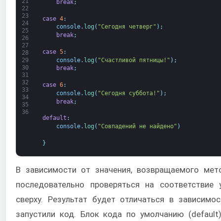
21
break
;
22
23
case
4
:
24
console
.
log
(
"Сегодня четверг"
)
;
25
break
;
26
27
case
5
:
28
console
.
log
(
"Счастливой пятницы!"
)
;
29
30
break
;
31
32
case
6
:
33
console
.
log
(
"Сегодня суббота!"
)
;
34
break
;
35
36
default
:
console
.
log
(
"Совпадений не найдено"
)
}
В зависимости от значения, возвращаемого ме
последовательно проверяться на соответствие у
сверху. Результат будет отличаться в зависимо
запустили код. Блок кода по умолчанию (default