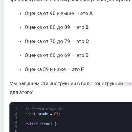
Оценка от 90 и выше — это
A
Оценка от 80 до 89 — это
B
Оценка от 70 до 79 — это
C
Оценка от 60 до 69 — это
D
Оценка 59 и ниже — это
F
Мы запишем эти инструкции в виде конструкции
swi
для этого:
1
// Оценка студента
2
const
grade
=
87
;
3
4
switch
(
true
)
{
5
6