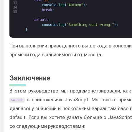
33
console
.
log
(
"Autumn"
)
;
34
break
;
35
default
:
console
.
log
(
"Something went wrong."
)
;
}
При выполнении приведенного выше кода в консоли
времени года в зависимости от месяца.
Заключение
В этом руководстве мы продемонстрировали, как
в приложениях JavaScript. Мы также прим
switch
диапазону значений и нескольким вариантам case
default. Если вы хотите узнать больше о JavaScri
со следующими руководствами: