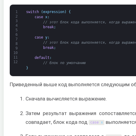
1
switch
(
expression
)
{
2
case
x
:
3
// этот блок кода выполняется, когда выраже
4
break
;
5
6
case
y
:
7
// этот блок кода выполняется, когда выраже
8
break
;
9
10
11
default
:
12
// блок по умолчанию
}
Приведенный выше код выполняется следующим о
Сначала вычисляется выражение.
Затем результат выражения сопоставляет
совпадает, блок кода под
выполняется
case
x