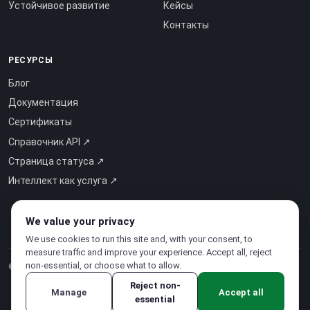
Устойчивое развитие
Кейсы
Контакты
РЕСУРСЫ
Блог
Документация
Сертификаты
Справочник API ↗
Страница статуса ↗
Интеллект как услуга ↗
We value your privacy
We use cookies to run this site and, with your consent, to
measure traffic and improve your experience. Accept all, reject
non-essential, or choose what to allow.
© 2026 CloudSigma Holding AG.
Все права защищены
.
Reject non-
Manage
Accept all
essential
Политика конфиденциальности
·
Условия использования