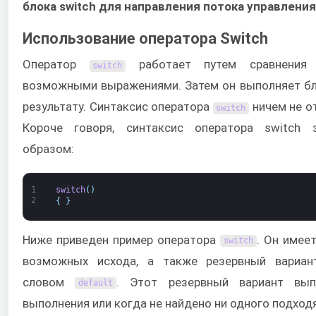
блока switch для направления потока управления
Использование оператора Switch
Оператор
работает путем сравнения 
switch
возможными выражениями. Затем он выполняет бл
результату. Синтаксис оператора
ничем не о
switch
Короче говоря, синтаксис оператора switch 
образом:
1
switch
(
)
2
{
}
Ниже приведен пример оператора
. Он имеет
switch
возможных исхода, а также резервный вариан
словом
. Этот резервный вариант вып
default
выполнения или когда не найдено ни одного подход