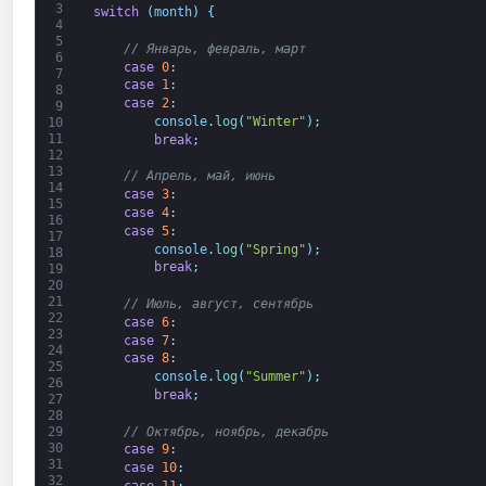
3
switch
(
month
)
{
4
5
// Январь, февраль, март
6
case
0
:
7
case
1
:
8
case
2
:
9
console
.
log
(
"Winter"
)
;
10
11
break
;
12
13
// Апрель, май, июнь
14
case
3
:
15
case
4
:
16
case
5
:
17
console
.
log
(
"Spring"
)
;
18
break
;
19
20
21
// Июль, август, сентябрь
22
case
6
:
23
case
7
:
24
case
8
:
25
console
.
log
(
"Summer"
)
;
26
break
;
27
28
// Октябрь, ноябрь, декабрь
29
30
case
9
:
31
case
10
:
32
case
11
: