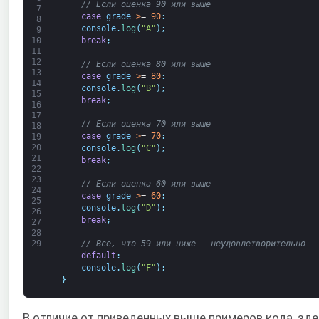
// Если оценка 90 или выше
7
case
grade
>
=
90
:
8
console
.
log
(
"A"
)
;
9
break
;
10
11
12
// Если оценка 80 или выше
13
case
grade
>
=
80
:
14
console
.
log
(
"B"
)
;
15
break
;
16
17
// Если оценка 70 или выше
18
case
grade
>
=
70
:
19
20
console
.
log
(
"C"
)
;
21
break
;
22
23
// Если оценка 60 или выше
24
case
grade
>
=
60
:
25
console
.
log
(
"D"
)
;
26
break
;
27
28
// Все, что 59 или ниже — неудовлетворительно
29
default
:
console
.
log
(
"F"
)
;
}
В отличие от приведенных выше примеров кода, зд