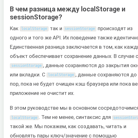
В чем разница между localStorage и
sessionStorage?
Как
так и
происходят из
localStorage
sessionStorage
одного и того же API. Их поведение также идентичн
Единственная разница заключается в том, как каж
объект обеспечивает сохранение данных. В случае 
, данные сохраняются до закрытия ок
sessionStorage
или вкладки. С
, данные сохраняются до 
localStorage
пор, пока не будет очищен кэш браузера или пока ве
приложение не очистит их.
В этом руководстве мы в основном сосредоточимся
. Тем не менее, синтаксис для
localStorage
sessionStor
такой же. Мы покажем, как создавать, читать и
обновлять пары ключ/значение с помощью