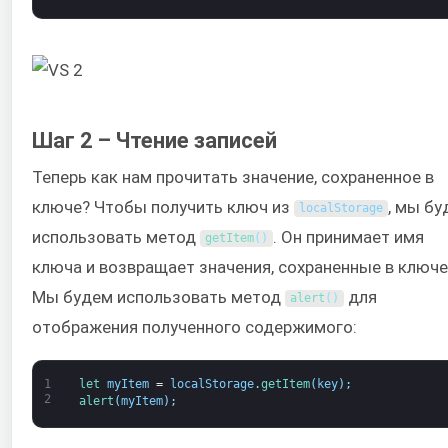
Шаг 2 – Чтение записей
Теперь как нам прочитать значение, сохраненное в
ключе? Чтобы получить ключ из
, мы бу
localStorage
использовать метод
. Он принимает имя
getItem
(
)
ключа и возвращает значения, сохраненные в ключе
Мы будем использовать метод
для
alert
(
)
отображения полученного содержимого:
1
let 
myItem
=
localStorage
.
getItem
(
key
)
;
2
alert
(
myItem
)
;