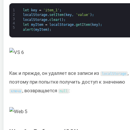
1
let 
key
=
'item_1'
;
2
localStorage
.
setItem
(
key
,
'value'
)
;
3
localStorage
.
clear
(
)
;
4
let 
myItem
=
localStorage
.
getItem
(
key
)
;
5
alert
(
myItem
)
;
Как и прежде, он удаляет все записи из
,
localStorage
поэтому при попытке получить доступ к значению
, возвращается
:
ключа
null