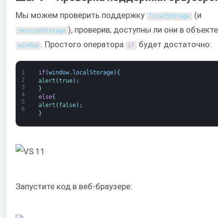
Мы можем проверить поддержку
(и
localStorage
), проверив, доступны ли они в объекте
sessionStorage
. Простого оператора
будет достаточно:
window
if
1
if
(
window
.
localStorage
)
{
2
alert
(
true
)
;
3
}
4
else
{
5
alert
(
false
)
;
6
}
Запустите код в веб-браузере: