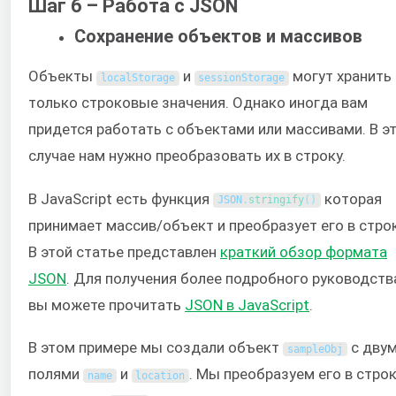
Шаг 6 – Работа с JSON
Сохранение объектов и массивов
Объекты
и
могут хранить
localStorage
sessionStorage
только строковые значения. Однако иногда вам
придется работать с объектами или массивами. В э
случае нам нужно преобразовать их в строку.
В JavaScript есть функция
которая
JSON
.
stringify
(
)
принимает массив/объект и преобразует его в стро
В этой статье представлен
краткий обзор формата
JSON
. Для получения более подробного руководств
вы можете прочитать
JSON в JavaScript
.
В этом примере мы создали объект
с дву
sampleObj
полями
и
. Мы преобразуем его в строк
name
location