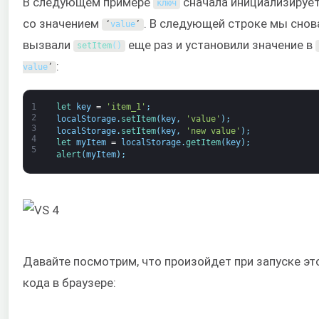
В следующем примере
сначала инициализируе
ключ
со значением
. В следующей строке мы снов
‘
value
’
вызвали
еще раз и установили значение в
setItem
(
)
:
value
’
1
let 
key
=
'item_1'
;
2
localStorage
.
setItem
(
key
,
'value'
)
;
3
localStorage
.
setItem
(
key
,
'new value'
)
;
4
let 
myItem
=
localStorage
.
getItem
(
key
)
;
5
alert
(
myItem
)
;
Давайте посмотрим, что произойдет при запуске эт
кода в браузере: