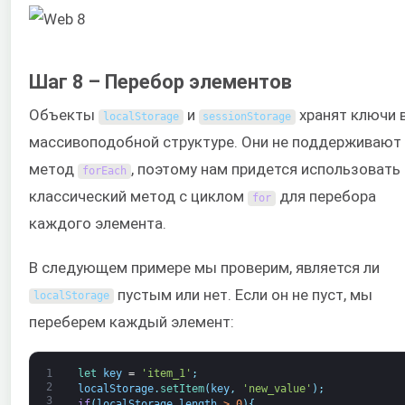
Шаг 8 – Перебор элементов
Объекты
и
хранят ключи 
localStorage
sessionStorage
массивоподобной структуре. Они не поддерживают
метод
, поэтому нам придется использовать
forEach
классический метод с циклом
для перебора
for
каждого элемента.
В следующем примере мы проверим, является ли
пустым или нет. Если он не пуст, мы
localStorage
переберем каждый элемент:
1
let 
key
=
'item_1'
;
2
localStorage
.
setItem
(
key
,
'new_value'
)
;
3
if
(
localStorage
.
length
>
0
)
{