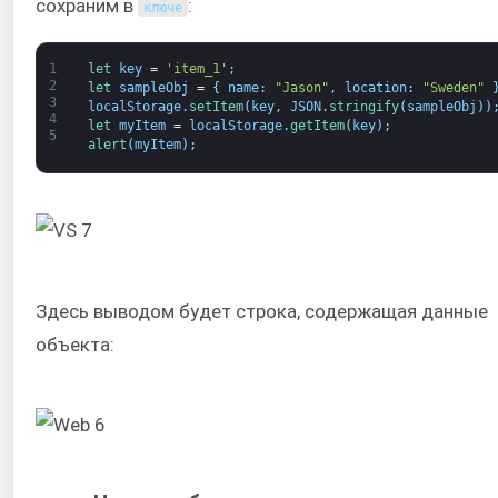
сохраним в
:
ключе
1
let 
key
=
'item_1'
;
2
let 
sampleObj
=
{
name
:
"Jason"
,
location
:
"Sweden"
3
localStorage
.
setItem
(
key
,
JSON
.
stringify
(
sampleObj
)
)
4
let 
myItem
=
localStorage
.
getItem
(
key
)
;
5
alert
(
myItem
)
;
Здесь выводом будет строка, содержащая данные
объекта: