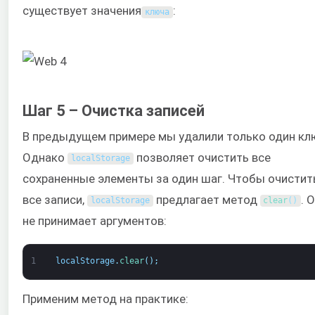
существует значения
:
ключа
Шаг 5 – Очистка записей
В предыдущем примере мы удалили только один кл
Однако
позволяет очистить все
localStorage
сохраненные элементы за один шаг. Чтобы очистит
все записи,
предлагает метод
. 
localStorage
clear
(
)
не принимает аргументов:
1
localStorage
.
clear
(
)
;
Применим метод на практике: