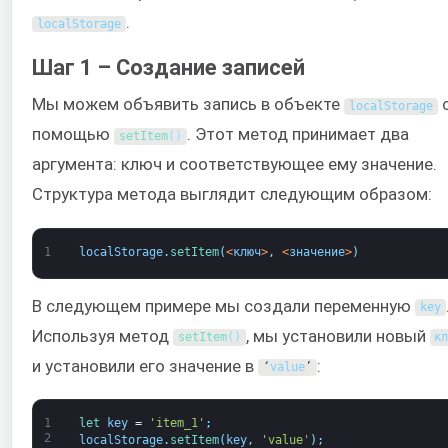
.
localStorage
Шаг 1 – Создание записей
Мы можем объявить запись в объекте
localStorage
помощью
. Этот метод принимает два
setItem
(
)
аргумента: ключ и соответствующее ему значение.
Структура метода выглядит следующим образом:
1
localStorage
.
setItem
(
<
ключ
>
,
<
значение
>
)
В следующем примере мы создали переменную
key
Используя метод
, мы установили новый
setItem
(
)
к
и установили его значение в
:
‘
value
’
1
let 
key
=
'item_1'
;
2
localStorage
.
setItem
(
key
,
'value'
)
;