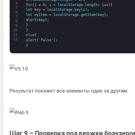
4
for
(
i
=
0
;
i
<
localStorage
.
length
;
i
++
)
{
5
let 
key
=
localStorage
.
key
(
i
)
;
6
let 
myItem
=
localStorage
.
getItem
(
key
)
;
7
alert
(
key
)
;
8
}
9
}
10
11
else
{
12
alert
(
'false'
)
;
}
Результат покажет все элементы один за другим:
Шаг 9 – Проверка поддержки браузеро