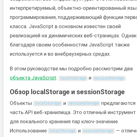
интерпретируемый, объектно-ориентированный язы
программирования, поддерживающий функции перв
класса. JavaScript в основном известен своей
реализацией на динамических веб-страницах. Одна
благодаря своим особенностям JavaScript также
используется и во внебраузерных средах.
В этом руководстве мы подробно рассмотрим два
объекта JavaScript
:
и
.
localStorage
sessionStorage
Обзор localStorage и sessionStorage
Объекты
и
предлагаются 
localStorage
sessionStorage
часть API веб-хранилища. Это отличный инструмент
для локального хранения пар ключ-значение.
Использование
и
— отлич
localStorage
sessionStorage