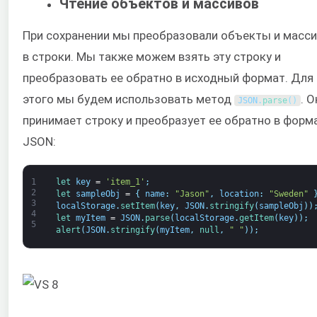
Чтение объектов и массивов
При сохранении мы преобразовали объекты и масс
в строки. Мы также можем взять эту строку и
преобразовать ее обратно в исходный формат. Для
этого мы будем использовать метод
. О
JSON
.
parse
(
)
принимает строку и преобразует ее обратно в форм
JSON:
1
let 
key
=
'item_1'
;
2
let 
sampleObj
=
{
name
:
"Jason"
,
location
:
"Sweden"
3
localStorage
.
setItem
(
key
,
JSON
.
stringify
(
sampleObj
)
)
4
let 
myItem
=
JSON
.
parse
(
localStorage
.
getItem
(
key
)
)
;
5
alert
(
JSON
.
stringify
(
myItem
,
null
,
" "
)
)
;