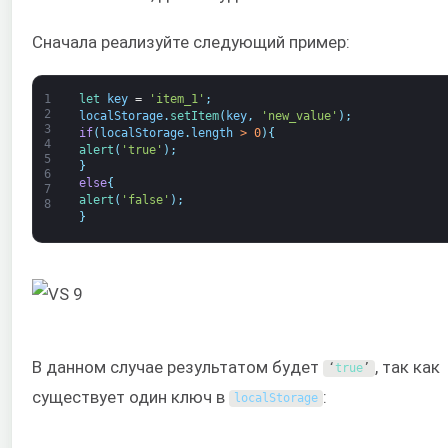
Сначала реализуйте следующий пример:
1
let 
key
=
'item_1'
;
2
localStorage
.
setItem
(
key
,
'new_value'
)
;
3
if
(
localStorage
.
length
>
0
)
{
4
alert
(
'true'
)
;
5
}
6
else
{
7
alert
(
'false'
)
;
8
}
В данном случае результатом будет
, так как
‘
true
’
существует один ключ в
:
localStorage