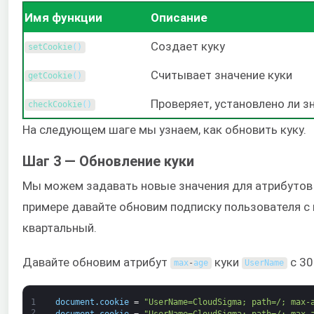
Имя функции
Описание
Создает куку
setCookie
(
)
Считывает значение куки
getCookie
(
)
Проверяет, установлено ли з
checkCookie
(
)
На следующем шаге мы узнаем, как обновить куку.
Шаг 3 — Обновление куки
Мы можем задавать новые значения для атрибутов 
примере давайте обновим подписку пользователя с 
квартальный.
Давайте обновим атрибут
куки
с 30
max
-
age
UserName
1
document
.
cookie
=
"UserName=CloudSigma; path=/; max-
2
document
.
cookie
=
"UserName=CloudSigma; path=/; max-