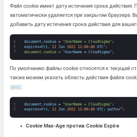
Файл cookie имеет дату истечения срока действия.
автоматически удаляется при закрытии браузера. 
добавить дату истечения срока действия для вашего
1
document
.
cookie
=
"UserName = CloudSigma"
;
2
expires
=
Fri
,
11
Jun
2022
12
:
00
:
00
UTC
";
3
document.cookie = "
UserName
=
CloudSigma
"
;
По умолчанию файлы cookie относятся к текущей с
также можем указать область действия файла coo
:
path
1
document
.
cookie
=
"UserName = CloudSigma"
;
2
expires
=
Fri
,
11
Jun
2022
12
:
00
:
00
UTC
;
path
=/"
;
Cookie Max-Age против Cookie Expire