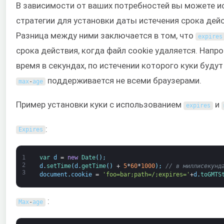
В зависимости от ваших потребностей вы можете и
стратегии для установки даты истечения срока дейс
Разница между ними заключается в том, что
expires
срока действия, когда файл cookie удаляется. Напро
время в секундах, по истечении которого куки буду
поддерживается не всеми браузерами.
max
-
age
Пример установки куки с использованием
и
expires
:
Expires
1
var
d
=
new
Date
(
)
;
2
d
.
setTime
(
d
.
getTime
(
)
+
5
*
60
*
1000
)
;
// в миллисекунд
3
document
.
cookie
=
'foo=bar;path=/;expires='
+
d
.
toGMTS
:
Max
-
age