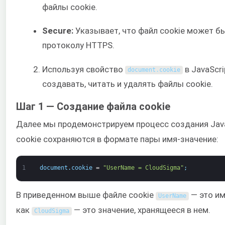
файлы cookie.
Secure:
Указывает, что файл cookie может б
протоколу HTTPS.
Используя свойство
в JavaScr
document
.
cookie
создавать, читать и удалять файлы cookie.
Шаг 1 — Создание файла cookie
Далее мы продемонстрируем процесс создания Java
cookie сохраняются в формате пары имя-значение:
1
document
.
cookie
=
"UserName = CloudSigma"
;
В приведенном выше файле cookie
— это им
UserName
как
— это значение, хранящееся в нем.
CloudSigma