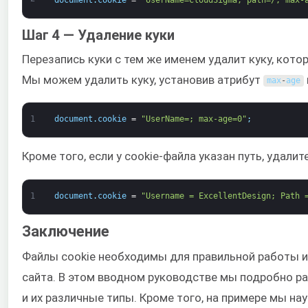
Шаг 4 — Удаление куки
Перезапись куки с тем же именем удалит куку, кото
Мы можем удалить куку, установив атрибут
max
-
age
1
document
.
cookie
=
"UserName=; max-age=0"
;
Кроме того, если у cookie-файла указан путь, удалите
1
document
.
cookie
=
"Username = ExcellentDesign; Path 
Заключение
Файлы cookie необходимы для правильной работы и
сайта. В этом вводном руководстве мы подробно р
и их различные типы. Кроме того, на примере мы на