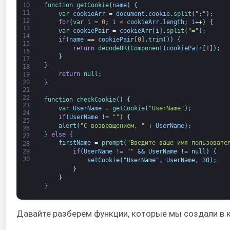
function
getCookie
(
name
)
{
10
11
var
cookieArr
=
document
.
cookie
.
split
(
";"
)
;
12
for
(
var
i
=
0
;
i
<
cookieArr
.
length
;
i
++
)
{
13
var
cookiePair
=
cookieArr
[
i
]
.
split
(
"="
)
;
14
if
(
name
==
cookiePair
[
0
]
.
trim
(
)
)
{
15
return
decodeURIComponent
(
cookiePair
[
1
]
)
;
16
}
17
}
18
return
null
;
19
20
}
21
22
function
checkCookie
(
)
{
23
var
UserName
=
getCookie
(
"UserName"
)
;
24
if
(
UserName
!
=
""
)
{
25
alert
(
"С возвращением, "
+
UserName
)
;
26
}
else
{
27
firstName
=
prompt
(
"Введите ваше имя пользовате
28
if
(
UserName
!
=
""
&& UserName != null) {
29
30
            setCookie("UserName", UserName, 30);
}
}
}
Давайте разберем функции, которые мы создали в 