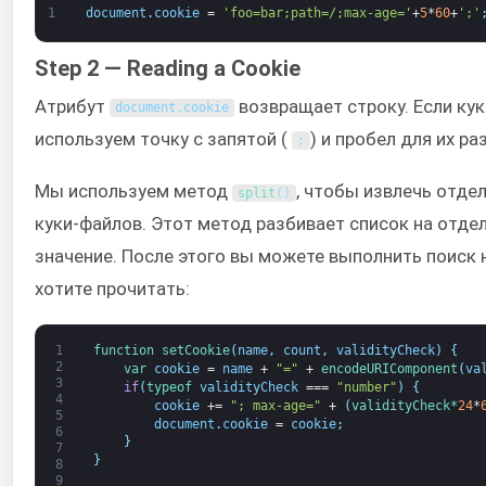
1
document
.
cookie
=
'foo=bar;path=/;max-age='
+
5
*
60
+
';'
Step 2 — Reading a Cookie
Атрибут
возвращает строку. Если кук
document
.
cookie
используем точку с запятой (
) и пробел для их ра
;
Мы используем метод
, чтобы извлечь отдел
split
(
)
куки-файлов. Этот метод разбивает список на отде
значение. После этого вы можете выполнить поиск 
хотите прочитать:
1
function
setCookie
(
name
,
count
,
validityCheck
)
{
2
var
cookie
=
name
+
"="
+
encodeURIComponent
(
va
3
if
(
typeof 
validityCheck
===
"number"
)
{
4
cookie
+=
"; max-age="
+
(
validityCheck*
24
*
5
document
.
cookie
=
cookie
;
6
}
7
}
8
9