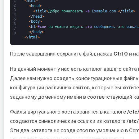
1
<
html
>
2
<
head
>
3
<
title
>
Добро пожаловать 
на
Example
.
com
!
<
/
title
>
4
<
/
head
>
5
<
body
>
6
<
h1
>
Если
вы 
можете 
видеть 
это
сообщение
,
это 
означ
7
<
/
body
>
8
<
/
html
>
После завершения сохраните файл, нажав
Ctrl O
и н
На данный момент у нас есть каталог вашего сайта 
Далее нам нужно создать конфигурационные файлы 
конфигурации различных сайтов, которые вы хотите
заданному доменному имени в соответствующий ка
Файлы виртуального хоста хранятся в каталоге
/etc
создаются символические ссылки из каталога
/etc/
Эти два каталога не создаются по умолчанию в Cen