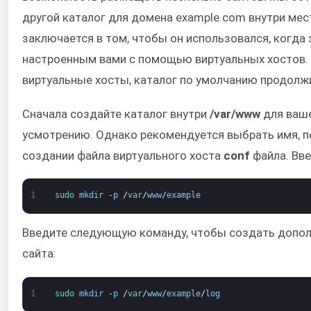
другой каталог для домена example.com внутри м
заключается в том, чтобы он использовался, когда
настроенным вами с помощью виртуальных хостов. 
виртуальные хосты, каталог по умолчанию продолж
Сначала создайте каталог внутри
/var/www
для ваше
усмотрению. Однако рекомендуется выбрать имя, п
создании файла виртуального хоста
conf
файла. Вве
1
sudo 
mkdir
-
p
/
var
/
www
/
example
Введите следующую команду, чтобы создать дополн
сайта:
1
sudo 
mkdir
-
p
/
var
/
www
/
example
/
log