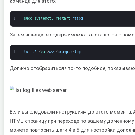
команда для этого:
1
sudo 
systemctl 
restart 
httpd
Затем выведите содержимое каталога логов с по
1
ls
-
lZ
/
var
/
www
/
example
/
log
Должно отобразиться что-то подобное, показываю
Если вы следовали инструкциям до этого момента,
HTML-страницу при переходе по вашему доменному и
можете повторить шаги 4 и 5 для настройки допол