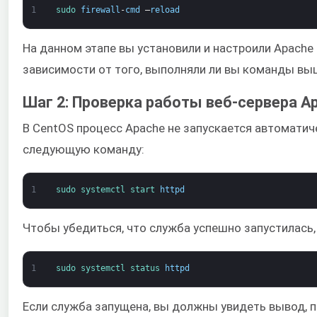
1
sudo 
firewall
-
cmd
–
reload
На данном этапе вы установили и настроили Apache
зависимости от того, выполняли ли вы команды вы
Шаг 2: Проверка работы веб-сервера A
В CentOS процесс Apache не запускается автоматич
следующую команду:
1
sudo 
systemctl 
start 
httpd
Чтобы убедиться, что служба успешно запустилась,
1
sudo 
systemctl 
status 
httpd
Если служба запущена, вы должны увидеть вывод, п