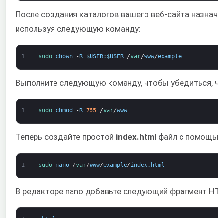
После создания каталогов вашего веб-сайта назна
используя следующую команду:
1
sudo 
chown
-
R
$
USER
:
$
USER
/
var
/
www
/
example
Выполните следующую команду, чтобы убедиться, ч
1
sudo 
chmod
-
R
755
/
var
/
www
Теперь создайте простой
index.html
файл с помощью
1
sudo 
nano
/
var
/
www
/
example
/
index
.
html
В редакторе nano добавьте следующий фрагмент H