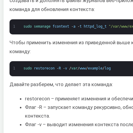
создавать и дополнять файлы журналов веб-приложе
команда для обновления контекста:
1
sudo 
semanage 
fcontext
-
a
-
t
httpd_log_t
"/var/www/e
Чтобы применить изменения из приведенной выше к
команду:
1
sudo 
restorecon
-
R
-
v
/
var
/
www
/
example
/
log
Давайте разберем, что делает эта команда:
restorecon – применяет изменения и обеспечи
Флаг -R – запускает команду рекурсивно, о
контекста.
Флаг -v – выводит изменения контекста посл