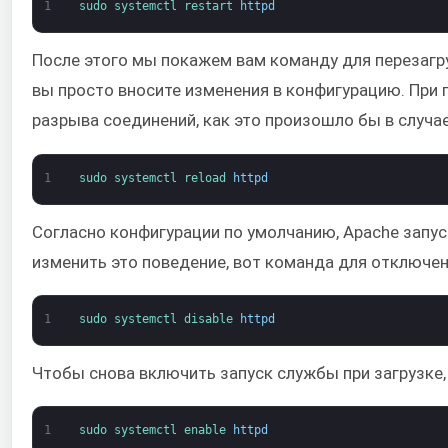
1
sudo 
systemctl 
restart 
httpd
После этого мы покажем вам команду для перезагр
вы просто вносите изменения в конфигурацию. При 
разрыва соединений, как это произошло бы в случае
1
sudo 
systemctl 
reload 
httpd
Согласно конфигурации по умолчанию, Apache запуск
изменить это поведение, вот команда для отключен
1
sudo 
systemctl 
disable 
httpd
Чтобы снова включить запуск службы при загрузке
1
sudo 
systemctl 
enable 
httpd