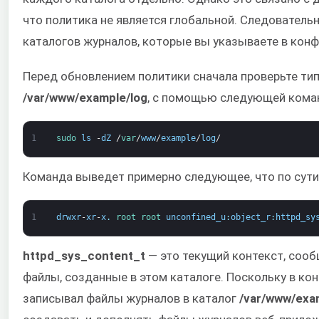
что политика не является глобальной. Следователь
каталогов журналов, которые вы указываете в конф
Перед обновлением политики сначала проверьте тип
/var/www/example/log
, с помощью следующей кома
1
sudo 
ls
-
dZ
/
var
/
www
/
example
/
log
/
Команда выведет примерно следующее, что по сути 
1
drwxr
-
xr
-
x
.
root 
root 
unconfined_u
:
object_r
:
httpd_sy
httpd_sys_content_t
— это текущий контекст, сооб
файлы, созданные в этом каталоге. Поскольку в ко
записывал файлы журналов в каталог
/var/www/exa