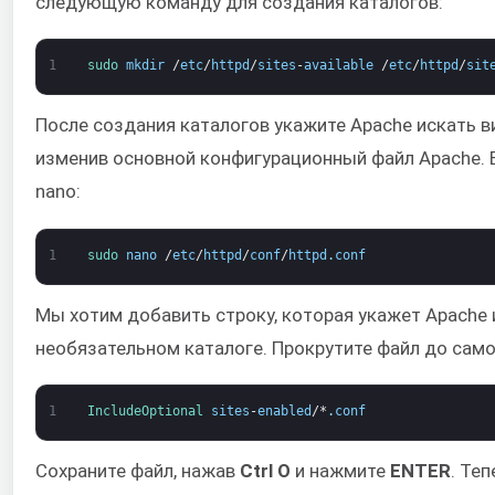
следующую команду для создания каталогов:
1
sudo 
mkdir
/
etc
/
httpd
/
sites
-
available
/
etc
/
httpd
/
sit
После создания каталогов укажите Apache искать ви
изменив основной конфигурационный файл Apache.
nano:
1
sudo 
nano
/
etc
/
httpd
/
conf
/
httpd
.
conf
Мы хотим добавить строку, которая укажет Apache
необязательном каталоге. Прокрутите файл до само
1
IncludeOptional 
sites
-
enabled
/*
.
conf
Сохраните файл, нажав
Ctrl O
и нажмите
ENTER
. Те