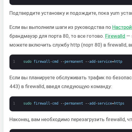
Подтвердите установку и подождите, пока yum уст
Если вы выполнили шаги из руководства по
Настрой
брандмауэр для порта 80, то все готово.
Firewalld
— 
можете включить службу http (порт 80) в firewalld
1
sudo 
firewall
-
cmd
--
permanent
--
add
-
service
=
http
Если вы планируете обслуживать трафик по безопас
443) в firewalld, введя следующую команду:
1
sudo 
firewall
-
cmd
--
permanent
--
add
-
service
=
https
Наконец, вам необходимо перезагрузить firewalld, ч