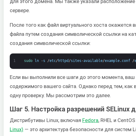
для этого домена. Мы также указали расположение
сервере.
После того как файл виртуального хоста окажется 
файла путем создания символической ссылки на ка
создания символической ссылки:
1
sudo 
ln
-
s
/
etc
/
httpd
/
sites
-
available
/
example
.
conf
/
Если вы выполнили все шаги до этого момента, ва
содержимого вашего сайта. Однако перед тем, как 
одну проверку. Мы рассмотрим это далее.
Шаг 5. Настройка разрешений SELinux 
Дистрибутивы Linux, включая
Fedora
, RHEL и CentO
Linux)
— это архитектура безопасности для систем Li