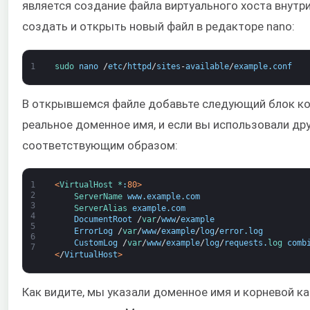
является создание файла виртуального хоста внутри
создать и открыть новый файл в редакторе nano:
1
sudo 
nano
/
etc
/
httpd
/
sites
-
available
/
example
.
conf
В открывшемся файле добавьте следующий блок ко
реальное доменное имя, и если вы использовали др
соответствующим образом:
1
<
VirtualHost *
:
80
>
2
ServerName 
www
.
example
.
com
3
ServerAlias 
example
.
com
4
DocumentRoot
/
var
/
www
/
example
5
ErrorLog
/
var
/
www
/
example
/
log
/
error
.
log
6
CustomLog
/
var
/
www
/
example
/
log
/
requests
.
log 
comb
7
<
/
VirtualHost
>
Как видите, мы указали доменное имя и корневой к