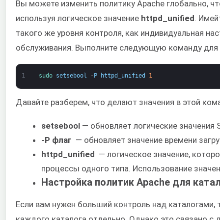
Вы можете изменить политику Apache глобально, чт
используя логическое значение
httpd_unified
. Имей
такого же уровня контроля, как индивидуальная нас
обслуживания. Выполните следующую команду для 
1
sudo 
setsebool
-
P
httpd_unified
1
Давайте разберем, что делают значения в этой ком
setsebool
— обновляет логические значения S
-P
флаг
— обновляет значение времени загру
httpd_unified
— логическое значение, которо
процессы одного типа. Использование значен
Настройка политик Apache для ката
Если вам нужен больший контроль над каталогами,
каждого каталога отдельно. Однако это связано с 