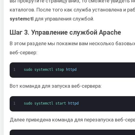
вы прокрутите страницу вниз, то сможете увидеть
каталогов. После того как служба установлена и р
systemctl
для управления службой.
Шаг 3. Управление службой Apache
В этом разделе мы покажем вам несколько базовых
веб-сервер:
1
sudo 
systemctl 
stop 
httpd
Вот команда для запуска веб-сервера:
1
sudo 
systemctl 
start 
httpd
Далее приведена команда для перезапуска веб-серве