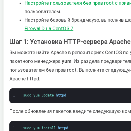
Настройте пользователя без прав root с прив
пользователем.
Настройте базовый брандмауэр, выполнив ша
FirewallD на CentOS 7
.
Шаг 1: Установка HTTP-сервера Apache
Вы можете найти Apache в репозиториях CentOS по 
пакетного менеджера
yum
. Из раздела предварите
пользователем без прав root. Выполните следующу
Apache httpd:
1
sudo 
yum 
update 
httpd
После обновления пакетов введите следующую кома
1
sudo 
yum 
install 
httpd