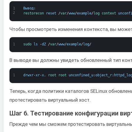
1
Вывод
:
2
restorecon 
reset
/
var
/
www
/
example
/
log 
context 
unconf
Чтобы просмотреть изменения контекста, вы може
1
sudo 
ls
-
dZ
/
var
/
www
/
example
/
log
/
В выводе вы должны увидеть обновленный тип конт
1
drwxr
-
xr
-
x
.
root 
root 
unconfined_u
:
object_r
:
httpd_lo
Теперь, когда политики каталогов SELinux обновле
протестировать виртуальный хост.
Шаг 6. Тестирование конфигурации вир
Прежде чем мы сможем протестировать виртуальный